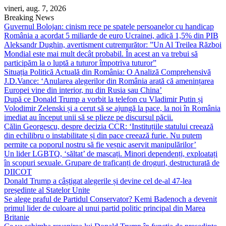
Skip
vineri, aug. 7, 2026
to
Breaking News
content
Guvernul Bolojan: cinism rece pe spatele persoanelor cu handicap
România a acordat 5 miliarde de euro Ucrainei, adică 1,5% din PIB
Aleksandr Dughin, avertisment cutremurător: ”Un Al Treilea Război
Mondial este mai mult decât probabil. În acest an va trebui să
participăm la o luptă a tuturor împotriva tuturor”
Situația Politică Actuală din România: O Analiză Comprehensivă
J.D.Vance: ‘Anularea alegerilor din România arată că amenințarea
Europei vine din interior, nu din Rusia sau China’
După ce Donald Trump a vorbit la telefon cu Vladimir Putin și
Volodimir Zelenski și a cerut să se ajungă la pace, la noi în România
imediat au început unii să se plieze pe discursul păcii.
Călin Georgescu, despre decizia CCR: ‘Instituțiile statului creează
din echilibru o instabilitate și din pace creează furie. Nu putem
permite ca poporul nostru să fie veșnic aservit manipulărilor’
Un lider LGBTQ, ‘săltat’ de mascați. Minori dependenți, exploatați
în scopuri sexuale. Grupare de traficanți de droguri, destructurată de
DIICOT
Donald Trump a câștigat alegerile și devine cel de-al 47-lea
președinte al Statelor Unite
Se alege praful de Partidul Conservator? Kemi Badenoch a devenit
primul lider de culoare al unui partid politic principal din Marea
Britanie