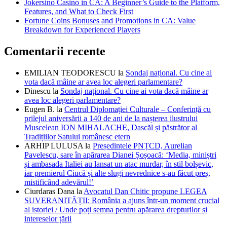
Jokersino Casino in CA: A Beginner’s Guide to the Platform,
Features, and What to Check First
Fortune Coins Bonuses and Promotions in CA: Value
Breakdown for Experienced Players
Comentarii recente
EMILIAN TEODORESCU
la
Sondaj național. Cu cine ai
vota dacă mâine ar avea loc alegeri parlamentare?
Dinescu
la
Sondaj național. Cu cine ai vota dacă mâine ar
avea loc alegeri parlamentare?
Eugen B.
la
Centrul Diplomației Culturale – Conferință cu
prilejul aniversării a 140 de ani de la nașterea ilustrului
Muscelean ION MIHALACHE, Dascăl și păstrător al
Tradițiilor Satului românesc etern
ARHIP LULUSA
la
Președintele PNȚCD, Aurelian
Pavelescu, sare în apărarea Dianei Șoșoacă: ‘Media, miniștri
și ambasada Italiei au lansat un atac murdar, în stil bolșevic,
iar premierul Ciucă și alte slugi nevrednice s-au făcut preș,
mistificând adevărul!’
Ciurdaras Dana
la
Avocatul Dan Chitic propune LEGEA
SUVERANITĂȚII: România a ajuns într-un moment crucial
al istoriei / Unde poți semna pentru apărarea drepturilor și
intereselor țării