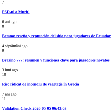
7
PSD-ul a Murit!
6 ani ago
8
Betano: reseña y reputación del sitio para jugadores de Ecuador
4 săptămâni ago
9
Brazino 777: resumen y funciones clave para jugadores novatos
3 luni ago
10
Risc ridicat de incendiu de vegetaţie în Grecia
7 ani ago
11
Validation Check 2026-05-05 06:43:03