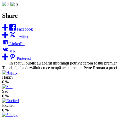
2
0
Share
Facebook
Twitter
LinkedIn
VK
Pinterest
În spațiul public au apărut informații potrivit cărora fostul premie
Totodată, el a dezvăluit cu ce ocupă actualmente. Petre Roman a prec
Happy
0
%
Sad
0
%
Excited
0
%