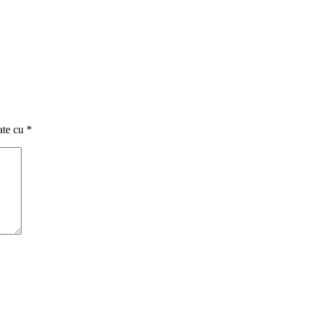
ate cu
*