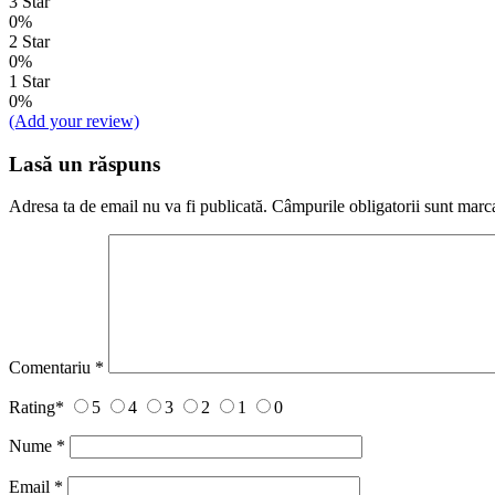
3 Star
0%
2 Star
0%
1 Star
0%
(Add your review)
Lasă un răspuns
Adresa ta de email nu va fi publicată.
Câmpurile obligatorii sunt marc
Comentariu
*
Rating
*
5
4
3
2
1
0
Nume
*
Email
*