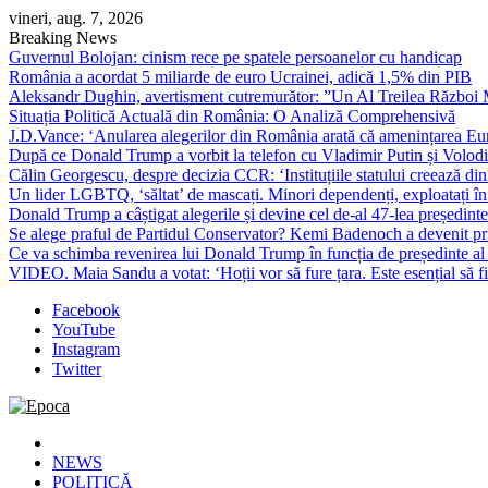
Skip
vineri, aug. 7, 2026
to
Breaking News
content
Guvernul Bolojan: cinism rece pe spatele persoanelor cu handicap
România a acordat 5 miliarde de euro Ucrainei, adică 1,5% din PIB
Aleksandr Dughin, avertisment cutremurător: ”Un Al Treilea Război Mond
Situația Politică Actuală din România: O Analiză Comprehensivă
J.D.Vance: ‘Anularea alegerilor din România arată că amenințarea Euro
După ce Donald Trump a vorbit la telefon cu Vladimir Putin și Volodimi
Călin Georgescu, despre decizia CCR: ‘Instituțiile statului creează din 
Un lider LGBTQ, ‘săltat’ de mascați. Minori dependenți, exploatați în
Donald Trump a câștigat alegerile și devine cel de-al 47-lea președinte
Se alege praful de Partidul Conservator? Kemi Badenoch a devenit primu
Ce va schimba revenirea lui Donald Trump în funcția de președinte a
VIDEO. Maia Sandu a votat: ‘Hoții vor să fure țara. Este esențial să fi
Facebook
YouTube
Instagram
Twitter
Epoca
Cele mai noi știri online din România
NEWS
POLITICĂ