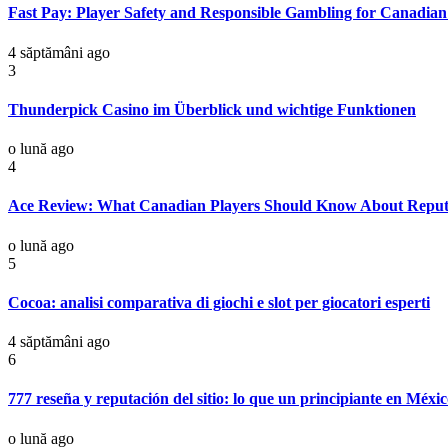
Fast Pay: Player Safety and Responsible Gambling for Canadian
4 săptămâni ago
3
Thunderpick Casino im Überblick und wichtige Funktionen
o lună ago
4
Ace Review: What Canadian Players Should Know About Reputat
o lună ago
5
Cocoa: analisi comparativa di giochi e slot per giocatori esperti
4 săptămâni ago
6
777 reseña y reputación del sitio: lo que un principiante en Méxic
o lună ago