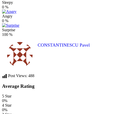
Sleepy
0
%
Angry
0
%
Surprise
100
%
CONSTANTINESCU Pavel
Post Views:
488
Average Rating
5 Star
0%
4 Star
0%