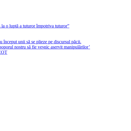
a o luptă a tuturor împotriva tuturor”
început unii să se plieze pe discursul păcii.
poporul nostru să fie veșnic aservit manipulărilor’
ICOT