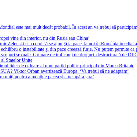
ial este mai mult decât probabil. În acest an va trebui să participăm l
pei vine din interior, nu din Rusia sau China’
r Zelenski și a cerut să se ajungă la pace, la noi în România imediat au 
echilibru o instabilitate și din pace creează furie. Nu putem permite ca 
 scopuri sexuale. Grupare de traficanți de droguri, destructurată de DI
 al Statelor Unite
l lider de culoare al unui partid politic principal din Marea Britanie
l SUA? Viktor Orban avertizează Europa: ‘Va trebui să ne adaptăm’
m uniți pentru a menține pacea și a ne apăra țara’