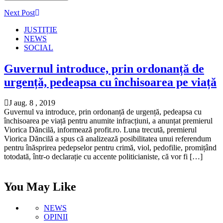
Next Post
JUSTIȚIE
NEWS
SOCIAL
Guvernul introduce, prin ordonanță de
urgență, pedeapsa cu închisoarea pe viață
J aug. 8 , 2019
Guvernul va introduce, prin ordonanță de urgență, pedeapsa cu
închisoarea pe viață pentru anumite infracțiuni, a anunțat premierul
Viorica Dăncilă, informează profit.ro. Luna trecută, premierul
Viorica Dăncilă a spus că analizează posibilitatea unui referendum
pentru înăsprirea pedepselor pentru crimă, viol, pedofilie, promițând
totodată, într-o declarație cu accente politicianiste, că vor fi […]
You May Like
NEWS
OPINII