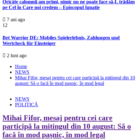
Oricâte calomnii am primi, nimic nu ne poate face să-L trădăm
pe Cel în Care noi credem – Episcopul Ignatie
7 ani ago
12
Bet Warrior DE: Mobiles Spielerlebnis, Zahlungen und
Wertcheck für Einsteiger
2 luni ago
Home
NEWS
Mihai Fifor, mesaj pentru cei care participă la mitingul din 10
august: Să o facă în mod paşnic, în mod legal
NEWS
POLITICĂ
Mihai Fifor, mesaj pentru cei care
participă la mitingul din 10 august: Să o
facă în mod paşnic, în mod legal