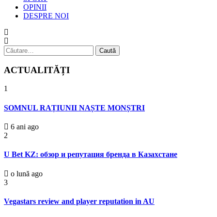
OPINII
DESPRE NOI
Caută
după:
ACTUALITĂȚI
1
SOMNUL RAȚIUNII NAȘTE MONȘTRI
6 ani ago
2
U Bet KZ: обзор и репутация бренда в Казахстане
o lună ago
3
Vegastars review and player reputation in AU