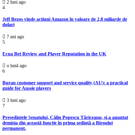
2 luni ago
4
Jeff Bezos vinde acţiuni Amazon în valoare de 2,8 miliarde de
dolari
7 ani ago
5
Ecua Bet Review and Player Reputation in the UK
o lună ago
6
Buran customer support and service quality (AU): a practical
guide for Aussie players
3 luni ago
7
Președintele Senatului, Călin Popescu Tăriceanu, și-a anunțat
demisia din această funcție în prima şedinţă a Biroului
permanent.