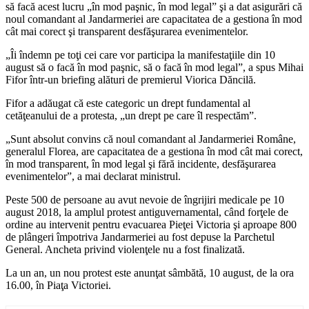
să facă acest lucru „în mod paşnic, în mod legal” şi a dat asigurări că
noul comandant al Jandarmeriei are capacitatea de a gestiona în mod
cât mai corect şi transparent desfăşurarea evenimentelor.
„Îi îndemn pe toţi cei care vor participa la manifestaţiile din 10
august să o facă în mod paşnic, să o facă în mod legal”, a spus Mihai
Fifor într-un briefing alături de premierul Viorica Dăncilă.
Fifor a adăugat că este categoric un drept fundamental al
cetăţeanului de a protesta, „un drept pe care îl respectăm”.
„Sunt absolut convins că noul comandant al Jandarmeriei Române,
generalul Florea, are capacitatea de a gestiona în mod cât mai corect,
în mod transparent, în mod legal şi fără incidente, desfăşurarea
evenimentelor”, a mai declarat ministrul.
Peste 500 de persoane au avut nevoie de îngrijiri medicale pe 10
august 2018, la amplul protest antiguvernamental, când forţele de
ordine au intervenit pentru evacuarea Pieţei Victoria şi aproape 800
de plângeri împotriva Jandarmeriei au fost depuse la Parchetul
General. Ancheta privind violenţele nu a fost finalizată.
La un an, un nou protest este anunţat sâmbătă, 10 august, de la ora
16.00, în Piaţa Victoriei.