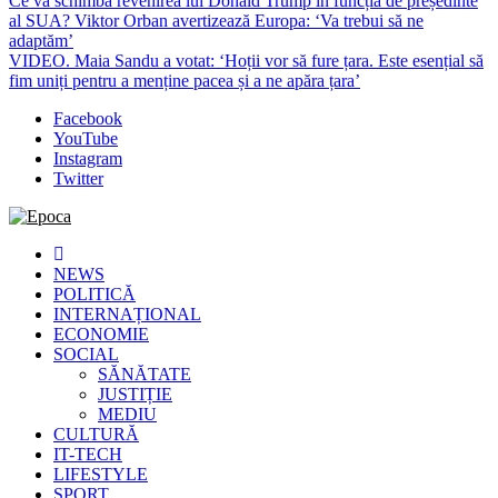
Ce va schimba revenirea lui Donald Trump în funcția de președinte
al SUA? Viktor Orban avertizează Europa: ‘Va trebui să ne
adaptăm’
VIDEO. Maia Sandu a votat: ‘Hoții vor să fure țara. Este esențial să
fim uniți pentru a menține pacea și a ne apăra țara’
Facebook
YouTube
Instagram
Twitter
Epoca
Cele mai noi știri online din România
NEWS
POLITICĂ
INTERNAȚIONAL
ECONOMIE
SOCIAL
SĂNĂTATE
JUSTIȚIE
MEDIU
CULTURĂ
IT-TECH
LIFESTYLE
SPORT