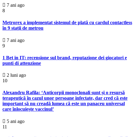
7 ani ago
8
Metrorex a implementat sistemul de plată cu cardul contactless
în 9 stații de metrou
7 ani ago
9
1 Bet in IT: recensione sul brand, reputazione dei giocatori e
punti di attenzione
2 luni ago
10
Alexandru Rafila: ‘Anticorpii monoclonali sunt și o resursă
terapeutică în cazul unor persoane infectate, dar cred că este
important să nu creadă lumea că este un panaceu universal
care înlocuiește vaccinul’
5 ani ago
11