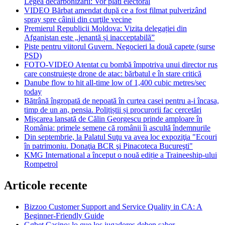
Legea decarbonizării: Vor plăti electoral
VIDEO Bărbat amendat după ce a fost filmat pulverizând
spray spre câinii din curţile vecine
Premierul Republicii Moldova: Vizita delegației din
Afganistan este „jenantă și inacceptabilă”
Piste pentru viitorul Guvern. Negocieri la două capete (surse
PSD)
FOTO-VIDEO Atentat cu bombă împotriva unui director rus
care construiește drone de atac: bărbatul e în stare critică
Danube flow to hit all-time low of 1,400 cubic metres/sec
today
Bătrână îngropată de nepoată în curtea casei pentru a-i încasa,
timp de un an, pensia. Polițiștii și procurorii fac cercetări
Mișcarea lansată de Călin Georgescu prinde amploare în
România: primele semene că românii îi ascultă îndemnurile
Din septembrie, la Palatul Suţu va avea loc expoziţia "Ecouri
în patrimoniu. Donaţia BCR şi Pinacoteca Bucureşti"
KMG International a început o nouă ediție a Traineeship-ului
Rompetrol
Articole recente
Bizzoo Customer Support and Service Quality in CA: A
Beginner-Friendly Guide
Ggbet Casino: lo que los jugadores deben saber