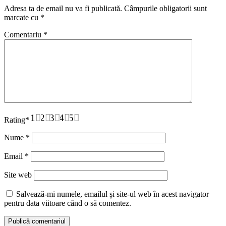
Adresa ta de email nu va fi publicată.
Câmpurile obligatorii sunt
marcate cu
*
Comentariu
*
1
2
3
4
5
Rating
*
Nume
*
Email
*
Site web
Salvează-mi numele, emailul și site-ul web în acest navigator
pentru data viitoare când o să comentez.