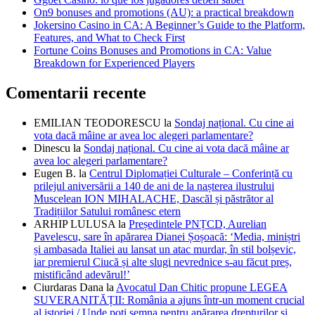
On9 bonuses and promotions (AU): a practical breakdown
Jokersino Casino in CA: A Beginner’s Guide to the Platform,
Features, and What to Check First
Fortune Coins Bonuses and Promotions in CA: Value
Breakdown for Experienced Players
Comentarii recente
EMILIAN TEODORESCU
la
Sondaj național. Cu cine ai
vota dacă mâine ar avea loc alegeri parlamentare?
Dinescu
la
Sondaj național. Cu cine ai vota dacă mâine ar
avea loc alegeri parlamentare?
Eugen B.
la
Centrul Diplomației Culturale – Conferință cu
prilejul aniversării a 140 de ani de la nașterea ilustrului
Muscelean ION MIHALACHE, Dascăl și păstrător al
Tradițiilor Satului românesc etern
ARHIP LULUSA
la
Președintele PNȚCD, Aurelian
Pavelescu, sare în apărarea Dianei Șoșoacă: ‘Media, miniștri
și ambasada Italiei au lansat un atac murdar, în stil bolșevic,
iar premierul Ciucă și alte slugi nevrednice s-au făcut preș,
mistificând adevărul!’
Ciurdaras Dana
la
Avocatul Dan Chitic propune LEGEA
SUVERANITĂȚII: România a ajuns într-un moment crucial
al istoriei / Unde poți semna pentru apărarea drepturilor și