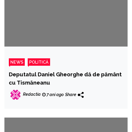
NEWS
POLITICĂ
Deputatul Daniel Gheorghe dă de pământ
cu Tismăneanu
Redactia
7 ani ago
Share