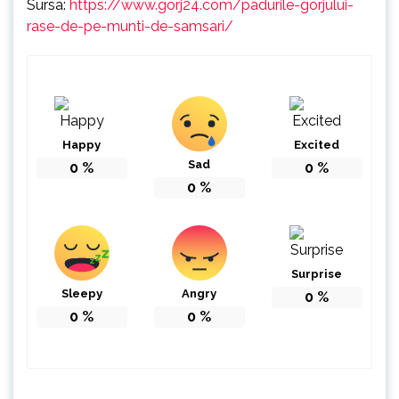
Sursa:
https://www.gorj24.com/padurile-gorjului-
rase-de-pe-munti-de-samsari/
Happy
Excited
Sad
0
%
0
%
0
%
Surprise
Sleepy
Angry
0
%
0
%
0
%