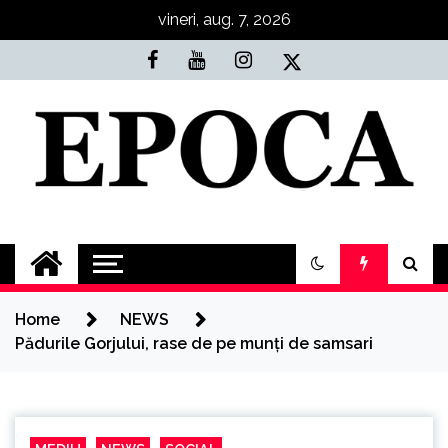
Skip
vineri, aug. 7, 2026
to
content
Epoca
Cele mai noi știri online din România
Home
NEWS
Pădurile Gorjului, rase de pe munți de samsari