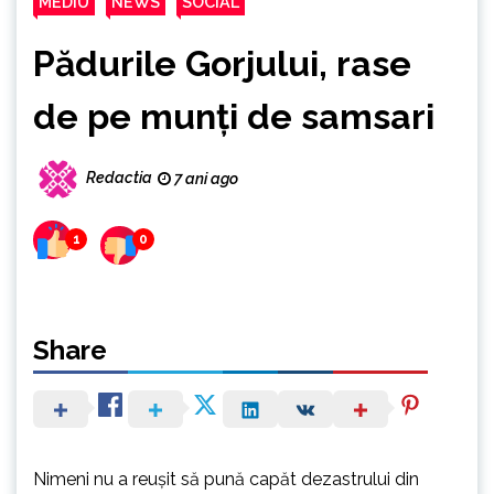
MEDIU
NEWS
SOCIAL
Pădurile Gorjului, rase
de pe munți de samsari
Redactia
7 ani ago
1
0
Share
Nimeni nu a reușit să pună capăt dezastrului din