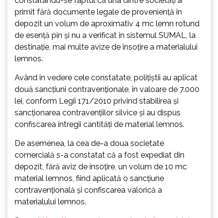
constatându-se faptul că una dintre societăți a
primit fără documente legale de proveniență în
depozit un volum de aproximativ 4 mc lemn rotund
de esență pin și nu a verificat în sistemul SUMAL, la
destinație, mai multe avize de însoțire a materialului
lemnos.
Având în vedere cele constatate, polițiștii au aplicat
două sancțiuni contravenționale, în valoare de 7.000
lei, conform Legii 171/2010 privind stabilirea și
sancționarea contravențiilor silvice și au dispus
confiscarea întregii cantități de material lemnos.
De asemenea, la cea de-a doua societate
comercială s-a constatat că a fost expediat din
depozit, fără aviz de însoțire, un volum de 10 mc
material lemnos, fiind aplicată o sancțiune
contravențională și confiscarea valorică a
materialului lemnos.