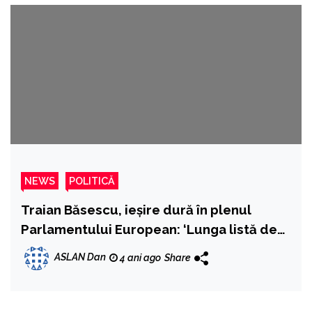
NEWS
POLITICĂ
Traian Băsescu, ieșire dură în plenul
Parlamentului European: ‘Lunga listă de
cedări și compromisuri excesive făcute în
ASLAN Dan
4 ani ago
Share
favoarea Rusiei de dragul afacerilor unor
mari companii Europene, au finanțat
armata cu care Putin amenință azi pacea