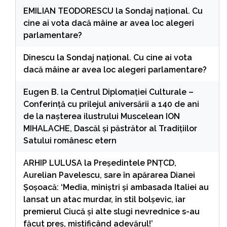
EMILIAN TEODORESCU
la
Sondaj național. Cu
cine ai vota dacă mâine ar avea loc alegeri
parlamentare?
Dinescu
la
Sondaj național. Cu cine ai vota
dacă mâine ar avea loc alegeri parlamentare?
Eugen B.
la
Centrul Diplomației Culturale –
Conferință cu prilejul aniversării a 140 de ani
de la nașterea ilustrului Muscelean ION
MIHALACHE, Dascăl și păstrător al Tradițiilor
Satului românesc etern
ARHIP LULUSA
la
Președintele PNȚCD,
Aurelian Pavelescu, sare în apărarea Dianei
Șoșoacă: ‘Media, miniștri și ambasada Italiei au
lansat un atac murdar, în stil bolșevic, iar
premierul Ciucă și alte slugi nevrednice s-au
făcut preș, mistificând adevărul!’