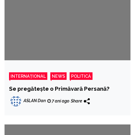
unor state Europene’
INTERNAȚIONAL
NEWS
POLITICĂ
Se pregătește o Primăvară Persană?
ASLAN Dan
7 ani ago
Share