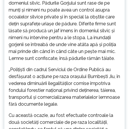
domeniul silvic. Pădurile Gorjului sunt rase de pe
munți și nimeni nu poate avea un control asupra
ocoalelor silvice private și în special la obștile care
dețin suprafețe uriașe de pădure. Diferite firme sunt
lăsate să producă un jaf imens în domeniul silvic și
nimeni nu intervine pentru a le stopa. La inundații
gorjenii se întreabă de unde vine atâta apă și poliția
mai prinde din când în când câte un pește mai mic.
Lemne sunt confiscate, însă pădurile rămân tăiate.
„Polițiști din cadrul Serviciul de Ordine Publică au
desfășurat o acțiune pe raza orașului Bumbești Jiu, în
vederea diminuării ilegalităților comise împotriva
fondului forestier național privind deținerea, tăierea,
transportul şi comercializarea materialelor lemnoase
fără documente legale.
Cu această ocazie, au fost efectuate controale la
două societăți comerciale de pe raza localității,