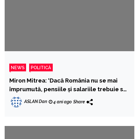
NEWS
POLITICĂ
Miron Mitrea: ‘Dacă România nu se mai
împrumută, pensiile și salariile trebuie să
scadă cu cel puțin 30%’
ASLAN Dan
4 ani ago
Share