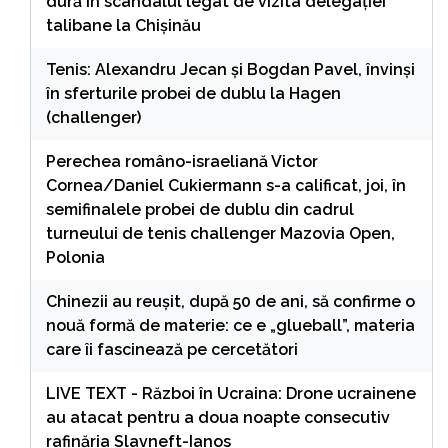
dură în scandalul legat de vizita delegației
talibane la Chișinău
Tenis: Alexandru Jecan şi Bogdan Pavel, învinşi
în sferturile probei de dublu la Hagen
(challenger)
Perechea româno-israeliană Victor
Cornea/Daniel Cukiermann s-a calificat, joi, în
semifinalele probei de dublu din cadrul
turneului de tenis challenger Mazovia Open,
Polonia
Chinezii au reușit, după 50 de ani, să confirme o
nouă formă de materie: ce e „glueball”, materia
care îi fascinează pe cercetători
LIVE TEXT - Război în Ucraina: Drone ucrainene
au atacat pentru a doua noapte consecutiv
rafinăria Slavneft-Ianos