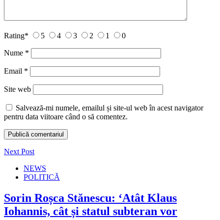
Rating
*
5
4
3
2
1
0
Nume
*
Email
*
Site web
Salvează-mi numele, emailul și site-ul web în acest navigator
pentru data viitoare când o să comentez.
Next Post
NEWS
POLITICĂ
Sorin Roșca Stănescu: ‘Atât Klaus
Iohannis, cât și statul subteran vor