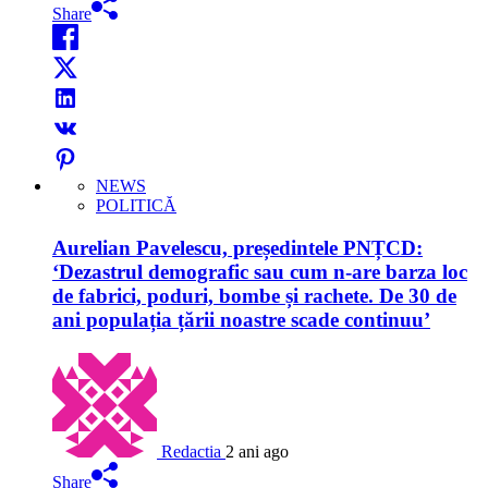
Share
NEWS
POLITICĂ
Aurelian Pavelescu, președintele PNȚCD:
‘Dezastrul demografic sau cum n-are barza loc
de fabrici, poduri, bombe și rachete. De 30 de
ani populația țării noastre scade continuu’
Redactia
2 ani ago
Share