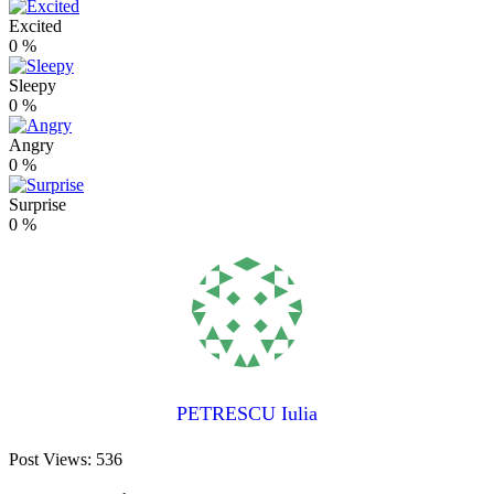
Excited
0
%
Sleepy
0
%
Angry
0
%
Surprise
0
%
PETRESCU Iulia
Post Views:
536