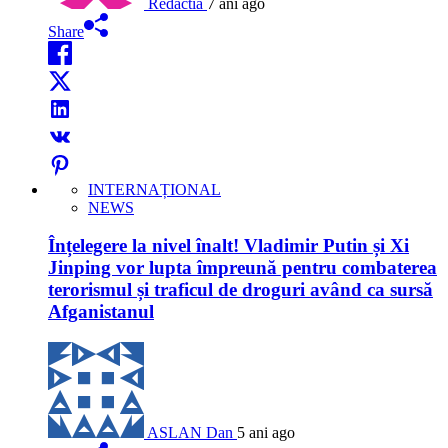
Redactia
7 ani ago
Share
INTERNAȚIONAL
NEWS
Înțelegere la nivel înalt! Vladimir Putin și Xi
Jinping vor lupta împreună pentru combaterea
terorismul și traficul de droguri având ca sursă
Afganistanul
ASLAN Dan
5 ani ago