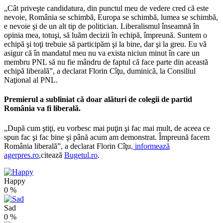
„Cât priveşte candidatura, din punctul meu de vedere cred că este
nevoie, România se schimbă, Europa se schimbă, lumea se schimbă,
e nevoie şi de un alt tip de politician. Liberalismul înseamnă în
opinia mea, totuşi, să luăm decizii în echipă, împreună. Suntem o
echipă şi toţi trebuie să participăm şi la bine, dar şi la greu. Eu vă
asigur că în mandatul meu nu va exista niciun minut în care un
membru PNL să nu fie mândru de faptul că face parte din această
echipă liberală”, a declarat Florin Cîţu, duminică, la Consiliul
Naţional al PNL.
Premierul a subliniat că doar alături de colegii de partid
România va fi liberală.
„După cum ştiţi, eu vorbesc mai puţin şi fac mai mult, de aceea ce
spun fac şi fac bine şi până acum am demonstrat. Împreună facem
România liberală”, a declarat Florin Cîţu
, informează
agerpres.ro
,citează
Bugetul.ro
.
Happy
0
%
Sad
0
%