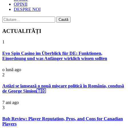
OPINII
DESPRE NOI
Caută
după:
ACTUALITĂȚI
1
Evo Spin Casino im Überblick für DE: Funktionen,
Einordnung und was Anfänger wirklich wissen sollten
o lună ago
2
Astăzi se lansează o nouă mișcare politică în România, condusă
de George Simion🇹🇩
7 ani ago
3
Bob Review: Player Reputation, Pros, and Cons for Canadian
Players