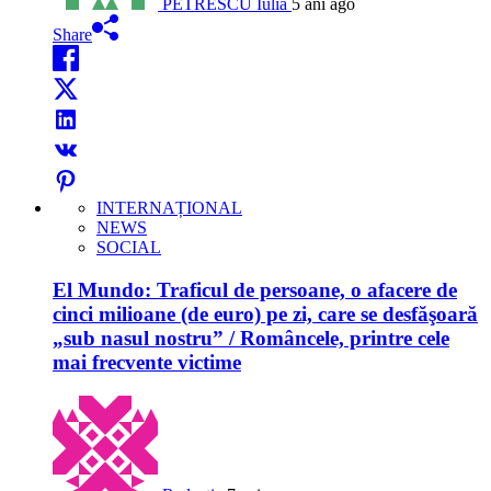
PETRESCU Iulia
5 ani ago
Share
INTERNAȚIONAL
NEWS
SOCIAL
El Mundo: Traficul de persoane, o afacere de
cinci milioane (de euro) pe zi, care se desfăşoară
„sub nasul nostru” / Româncele, printre cele
mai frecvente victime