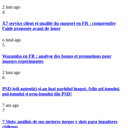
2 luni ago
4
X7 service client et qualité du support en FR : comprendre
l’aide proposée avant de jouer
o lună ago
5
Wazamba en FR : analyse des bonus et promotions pour
joueurs expérimentés
2 luni ago
6
PSD-iștii autentici și-au luat partidul înapoi. Adio pd-ismului,
pnl-ismului și prm-ismului din PSD!
7 ani ago
7
7 Slots: análisis de sus mejores juegos y slots para jugadores
chilenos