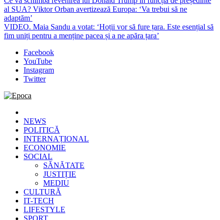
Ce va schimba revenirea lui Donald Trump în funcția de președinte
al SUA? Viktor Orban avertizează Europa: ‘Va trebui să ne
adaptăm’
VIDEO. Maia Sandu a votat: ‘Hoții vor să fure țara. Este esențial să
fim uniți pentru a menține pacea și a ne apăra țara’
Facebook
YouTube
Instagram
Twitter
Epoca
Cele mai noi știri online din România
NEWS
POLITICĂ
INTERNAȚIONAL
ECONOMIE
SOCIAL
SĂNĂTATE
JUSTIȚIE
MEDIU
CULTURĂ
IT-TECH
LIFESTYLE
SPORT