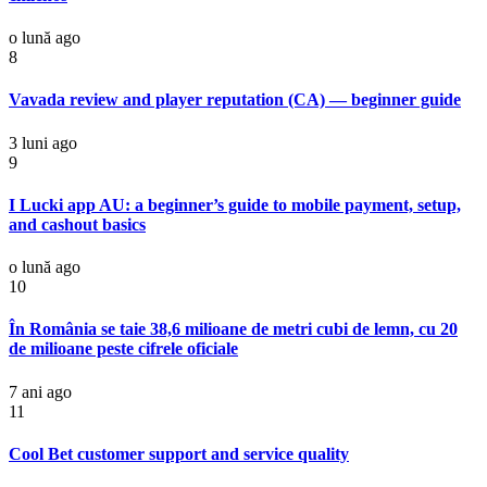
o lună ago
8
Vavada review and player reputation (CA) — beginner guide
3 luni ago
9
I Lucki app AU: a beginner’s guide to mobile payment, setup,
and cashout basics
o lună ago
10
În România se taie 38,6 milioane de metri cubi de lemn, cu 20
de milioane peste cifrele oficiale
7 ani ago
11
Cool Bet customer support and service quality