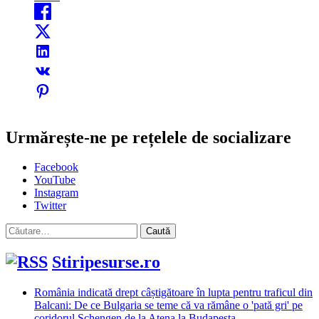
Urmărește-ne pe rețelele de socializare
Facebook
YouTube
Instagram
Twitter
Caută
după:
Stiripesurse.ro
România indicată drept câștigătoare în lupta pentru traficul din
Balcani: De ce Bulgaria se teme că va rămâne o 'pată gri' pe
coridorul Schengen de la Atena la Budapesta