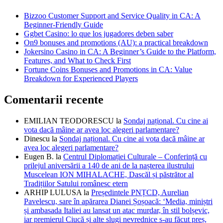
Bizzoo Customer Support and Service Quality in CA: A
Beginner-Friendly Guide
Ggbet Casino: lo que los jugadores deben saber
On9 bonuses and promotions (AU): a practical breakdown
Jokersino Casino in CA: A Beginner’s Guide to the Platform,
Features, and What to Check First
Fortune Coins Bonuses and Promotions in CA: Value
Breakdown for Experienced Players
Comentarii recente
EMILIAN TEODORESCU
la
Sondaj național. Cu cine ai
vota dacă mâine ar avea loc alegeri parlamentare?
Dinescu
la
Sondaj național. Cu cine ai vota dacă mâine ar
avea loc alegeri parlamentare?
Eugen B.
la
Centrul Diplomației Culturale – Conferință cu
prilejul aniversării a 140 de ani de la nașterea ilustrului
Muscelean ION MIHALACHE, Dascăl și păstrător al
Tradițiilor Satului românesc etern
ARHIP LULUSA
la
Președintele PNȚCD, Aurelian
Pavelescu, sare în apărarea Dianei Șoșoacă: ‘Media, miniștri
și ambasada Italiei au lansat un atac murdar, în stil bolșevic,
iar premierul Ciucă și alte slugi nevrednice s-au făcut preș,