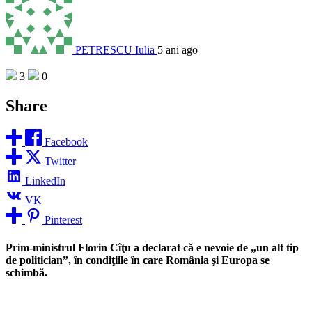
PETRESCU Iulia
5 ani ago
3
0
Share
Facebook
Twitter
LinkedIn
VK
Pinterest
Prim-ministrul Florin Cîţu a declarat că e nevoie de „un alt tip
de politician”, în condiţiile în care România şi Europa se
schimbă.