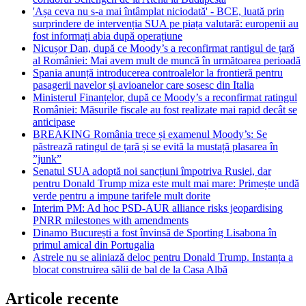
'Așa ceva nu s-a mai întâmplat niciodată' - BCE, luată prin
surprindere de intervenția SUA pe piața valutară: europenii au
fost informați abia după operațiune
Nicușor Dan, după ce Moody’s a reconfirmat rantigul de țară
al României: Mai avem mult de muncă în următoarea perioadă
Spania anunță introducerea controalelor la frontieră pentru
pasagerii navelor și avioanelor care sosesc din Italia
Ministerul Finanțelor, după ce Moody’s a reconfirmat ratingul
României: Măsurile fiscale au fost realizate mai rapid decât se
anticipase
BREAKING România trece și examenul Moody’s: Se
păstrează ratingul de țară și se evită la mustață plasarea în
”junk”
Senatul SUA adoptă noi sancțiuni împotriva Rusiei, dar
pentru Donald Trump miza este mult mai mare: Primește undă
verde pentru a impune tarifele mult dorite
Interim PM: Ad hoc PSD-AUR alliance risks jeopardising
PNRR milestones with amendments
Dinamo București a fost învinsă de Sporting Lisabona în
primul amical din Portugalia
Astrele nu se aliniază deloc pentru Donald Trump. Instanța a
blocat construirea sălii de bal de la Casa Albă
Articole recente