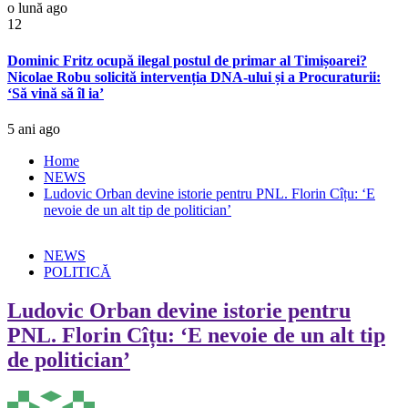
o lună ago
12
Dominic Fritz ocupă ilegal postul de primar al Timișoarei?
Nicolae Robu solicită intervenția DNA-ului și a Procuraturii:
‘Să vină să îl ia’
5 ani ago
Home
NEWS
Ludovic Orban devine istorie pentru PNL. Florin Cîțu: ‘E
nevoie de un alt tip de politician’
NEWS
POLITICĂ
Ludovic Orban devine istorie pentru
PNL. Florin Cîțu: ‘E nevoie de un alt tip
de politician’