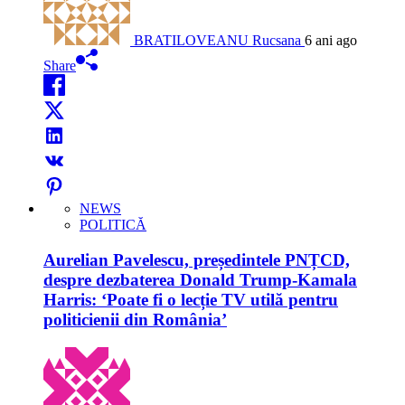
BRATILOVEANU Rucsana
6 ani ago
Share
NEWS
POLITICĂ
Aurelian Pavelescu, președintele PNȚCD,
despre dezbaterea Donald Trump-Kamala
Harris: ‘Poate fi o lecție TV utilă pentru
politicienii din România’