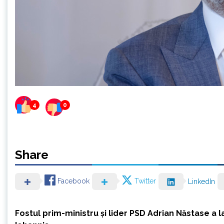
4
0
Share
Facebook
Twitter
LinkedIn
Fostul prim-ministru și lider PSD Adrian Năstase a 