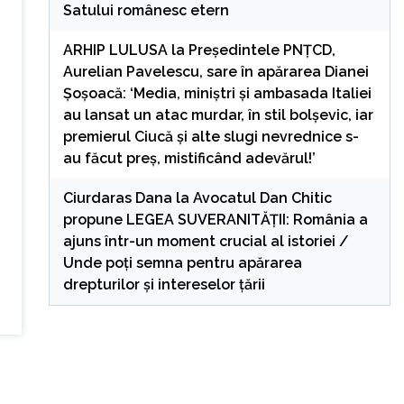
Satului românesc etern
ARHIP LULUSA
la
Președintele PNȚCD,
Aurelian Pavelescu, sare în apărarea Dianei
Șoșoacă: ‘Media, miniștri și ambasada Italiei
au lansat un atac murdar, în stil bolșevic, iar
premierul Ciucă și alte slugi nevrednice s-
au făcut preș, mistificând adevărul!’
Ciurdaras Dana
la
Avocatul Dan Chitic
propune LEGEA SUVERANITĂȚII: România a
ajuns într-un moment crucial al istoriei /
Unde poți semna pentru apărarea
drepturilor și intereselor țării