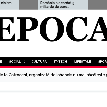
România a acordat 5
Aleksandr D
miliarde de euro
avertismen
Ucrainei, adică 1,5% din
cutremurăto
PIB
Treilea Răz
este mai mu
probabil. În
trebui să pa
luptă a tutu
tuturor”
E
SOCIAL
CULTURĂ
IT-TECH
LIFESTYLE
SPOR
de la Cotroceni, organizată de Iohannis nu mai păcălește 