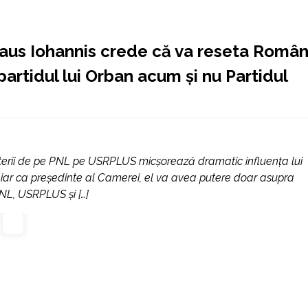
Klaus Iohannis crede că va reseta Român
artidul lui Orban acum și nu Partidul
 puterii de pe PNL pe USRPLUS micșorează dramatic influența lui
iar ca președinte al Camerei, el va avea putere doar asupra
PNL, USRPLUS și […]