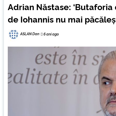
Adrian Năstase: ‘Butaforia 
de Iohannis nu mai păcăleș
ASLAN Dan
6 ani ago