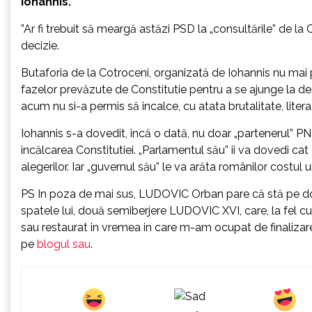
Iohannis.
”Ar fi trebuit să meargă astăzi PSD la „consultările” de l
decizie.
Butaforia de la Cotroceni, organizată de Iohannis nu mai
fazelor prevăzute de Constitutie pentru a se ajunge la d
acum nu si-a permis să incalce, cu atata brutalitate, litera s
Iohannis s-a dovedit, incă o dată, nu doar „partenerul” 
incălcarea Constitutiei. „Parlamentul său” ii va dovedi ca
alegerilor. Iar „guvernul său” le va arăta românilor costul
PS In poza de mai sus, LUDOVIC Orban pare că stă pe două
spatele lui, două semiberjere LUDOVIC XVI, care, la fel cu 
sau restaurat in vremea in care m-am ocupat de finalizarea
pe
blogul sau
.