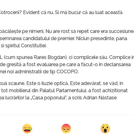
a Cotroceni? Evident că nu. Si mă bucur că au luat această
 păcălește pe nimeni. Nu are rost să repet care era succesiune
esemnarea candidatului de premier. Niciun presedinte, pana
i spiritul Constitutiei.
PNL (cum spunea Rares Bogdan), ci complicele său. Complice i
t de gresită a fost evaluarea pe care a făcut-o in declansarea
 unei noi administratii de tip COCOPO.
 scaune. Este o iluzie optică. Este adevărat, se văd, in
tot mobilierul din Palatul Parlamentului, a fost achizitionat
 lucrărilor la „Casa poporului”, a scris Adrian Năstase