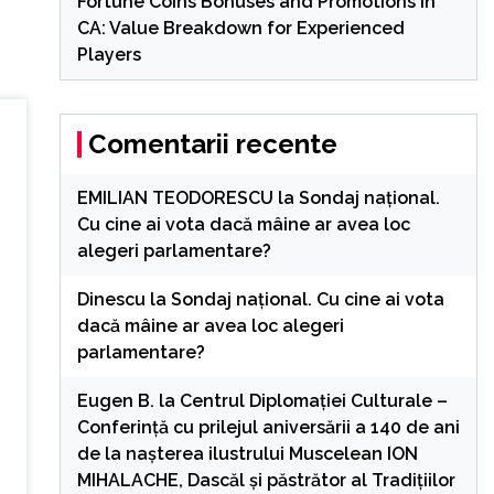
Fortune Coins Bonuses and Promotions in
CA: Value Breakdown for Experienced
Players
Comentarii recente
EMILIAN TEODORESCU
la
Sondaj național.
Cu cine ai vota dacă mâine ar avea loc
alegeri parlamentare?
Dinescu
la
Sondaj național. Cu cine ai vota
dacă mâine ar avea loc alegeri
parlamentare?
Eugen B.
la
Centrul Diplomației Culturale –
Conferință cu prilejul aniversării a 140 de ani
de la nașterea ilustrului Muscelean ION
MIHALACHE, Dascăl și păstrător al Tradițiilor