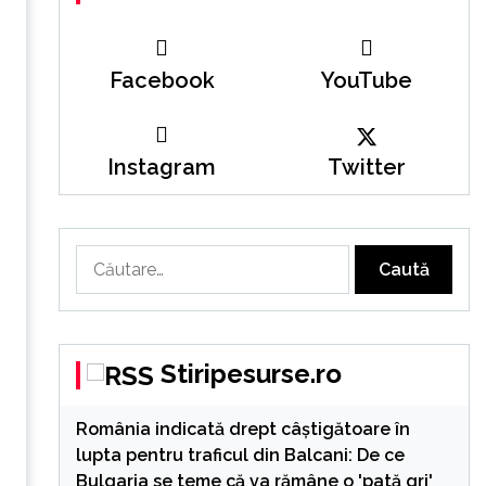
Facebook
YouTube
Instagram
Twitter
Caută
după:
Stiripesurse.ro
România indicată drept câștigătoare în
lupta pentru traficul din Balcani: De ce
Bulgaria se teme că va rămâne o 'pată gri'