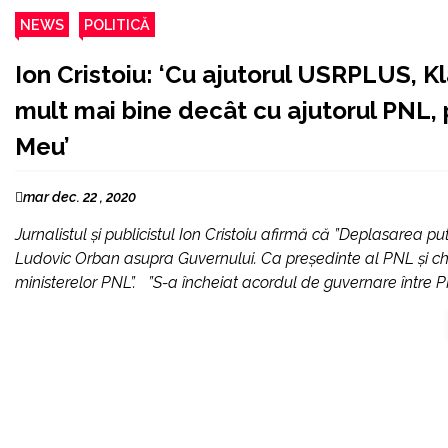
NEWS
POLITICĂ
Ion Cristoiu: ‘Cu ajutorul USRPLUS, 
mult mai bine decât cu ajutorul PNL, p
Meu’
mar dec. 22 , 2020
Jurnalistul și publicistul Ion Cristoiu afirmă că ”Deplasarea
Ludovic Orban asupra Guvernului. Ca președinte al PNL și ch
ministerelor PNL”. ”S-a încheiat acordul de guvernare între 