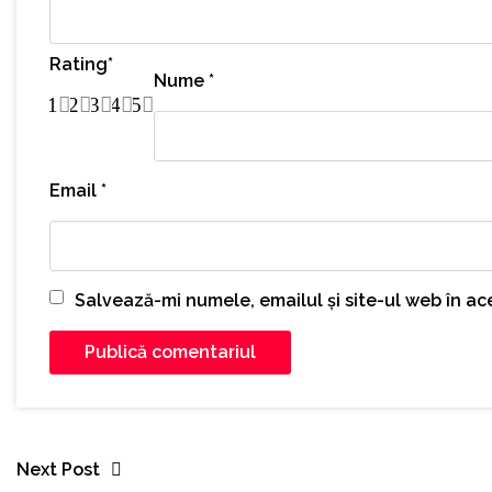
Rating
*
Nume
*
1
2
3
4
5
Email
*
Salvează-mi numele, emailul și site-ul web în a
Next Post