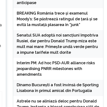
anticipase
BREAKING România trece și examenul
Moody’s: Se păstrează ratingul de țară și se
evită la mustață plasarea în ”junk”
a
Senatul SUA adoptă noi sancțiuni împotriva
Rusiei, dar pentru Donald Trump miza este
n
mult mai mare: Primește undă verde pentru
a impune tarifele mult dorite
Interim PM: Ad hoc PSD-AUR alliance risks
jeopardising PNRR milestones with
amendments
Dinamo București a fost învinsă de Sporting
Lisabona în primul amical din Portugalia
Astrele nu se aliniază deloc pentru Donald
Trump. Instanța a blocat construirea sălii de