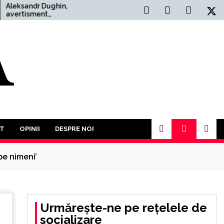
ughin,
Situația Politică Actuală
t
din România: O Analiză
r: ”Un Al
Comprehensivă
boi Mondial
lt decât
 acest an va
rticipăm la o
ror împotriva
T
OPINII
DESPRE NOI
pe nimeni’
Urmărește-ne pe rețelele de
socializare