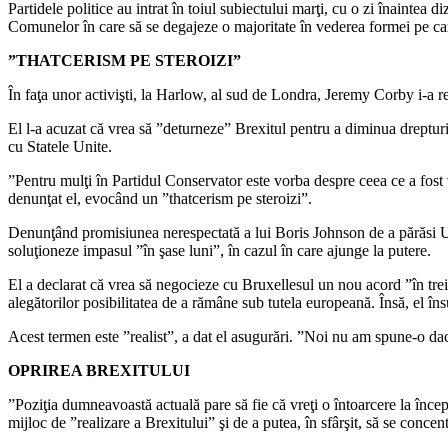
Partidele politice au intrat în toiul subiectului marţi, cu o zi înainte
Comunelor în care să se degajeze o majoritate în vederea formei pe ca
”THATCERISM PE STEROIZI”
În faţa unor activişti, la Harlow, al sud de Londra, Jeremy Corby i-a r
El l-a acuzat că vrea să ”deturneze” Brexitul pentru a diminua dreptur
cu Statele Unite.
”Pentru mulţi în Partidul Conservator este vorba despre ceea ce a fost v
denunţat el, evocând un ”thatcerism pe steroizi”.
Denunţând promisiunea nerespectată a lui Boris Johnson de a părăsi UE
soluţioneze impasul ”în şase luni”, în cazul în care ajunge la putere.
El a declarat că vrea să negocieze cu Bruxellesul un nou acord ”în tr
alegătorilor posibilitatea de a rămâne sub tutela europeană. Însă, el îns
Acest termen este ”realist”, a dat el asugurări. ”Noi nu am spune-o dac
OPRIREA BREXITULUI
”Poziţia dumneavoastă actuală pare să fie că vreţi o întoarcere la încep
mijloc de ”realizare a Brexitului” şi de a putea, în sfârşit, să se concen