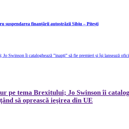
 suspendarea finanțării autostrăzii Sibiu – Pitești
 Jo Swinson îi cataloghează ”inapţi” să fie premieri şi îşi lansează ofi
 pe tema Brexitului; Jo Swinson îi catalogh
ţând să oprească ieşirea din UE