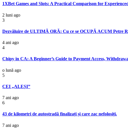
1XBet Games and Slots: A Practical Comparison for Experienced
2 luni ago
3
Dezvăluire de ULTIMĂ ORĂ: Cu ce se OCUPĂ ACUM Petre R
4 ani ago
4
Chipy in CA: A Beginner’s Guide to Payment Access, Withdrawa
o lună ago
5
CEI „ALEȘI”
7 ani ago
6
43 de kilometri de autostradă finalizați și care zac nefolosiți.
7 ani ago