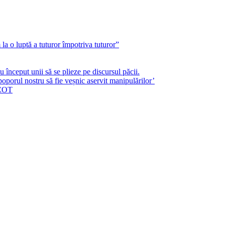
a o luptă a tuturor împotriva tuturor”
început unii să se plieze pe discursul păcii.
poporul nostru să fie veșnic aservit manipulărilor’
ICOT