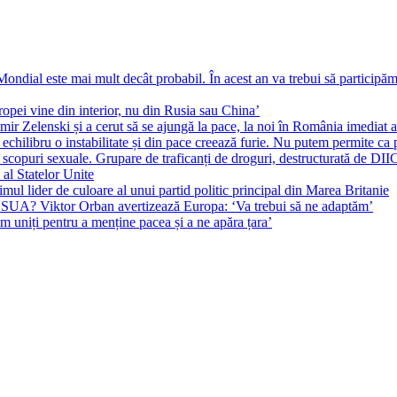
ial este mai mult decât probabil. În acest an va trebui să participăm l
pei vine din interior, nu din Rusia sau China’
r Zelenski și a cerut să se ajungă la pace, la noi în România imediat au 
echilibru o instabilitate și din pace creează furie. Nu putem permite ca 
 scopuri sexuale. Grupare de traficanți de droguri, destructurată de DI
 al Statelor Unite
l lider de culoare al unui partid politic principal din Marea Britanie
l SUA? Viktor Orban avertizează Europa: ‘Va trebui să ne adaptăm’
m uniți pentru a menține pacea și a ne apăra țara’