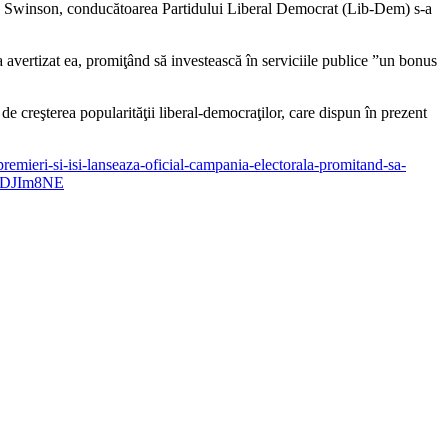
ila Jo Swinson, conducătoarea Partidului Liberal Democrat (Lib-Dem) s-a
 a avertizat ea, promiţând să investească în serviciile publice ”un bonus
de creşterea popularităţii liberal-democraţilor, care dispun în prezent
remieri-si-isi-lanseaza-oficial-campania-electorala-promitand-sa-
zlDJIm8NE