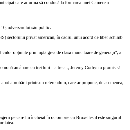
lui anticipat care ar urma să conducă la formarea unei Camere a
10, adversarului său politic.
HS) sectorului privat american, în cadrul unui acord de liber-schimb
iciilor obţinute prin luptă grea de clasa muncitoare de generaţii”, a
o nouă amânare cu trei luni – a treia -, Jeremy Corbyn a promis să
e apoi aprobării printr-un referendum, care ar propune, de asemenea,
agerii pe care l-a încheiat în octombrie cu Bruxellesul este singurul
uritatea.