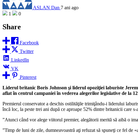
ASLAN Dan
7 ani ago
1
0
Share
Facebook
Twitter
LinkedIn
VK
Pinterest
Liderul britanic Boris Johnson şi liderul opoziţiei laburiste Jere
aflat în centrul campaniei în vederea alegerilor legislative de la 
Premierul conservator a deschis ostilităţile trimiţându-i liderului labur
încă loc, la peste trei ani după ce aproape 52% dintre britanicii care 
”Atunci când vor alege viitorul premier, alegătorii merită să aibă o imag
”Timp de luni de zile, dumneavoastră aţi refuzat să spuneţi ce fel de «a