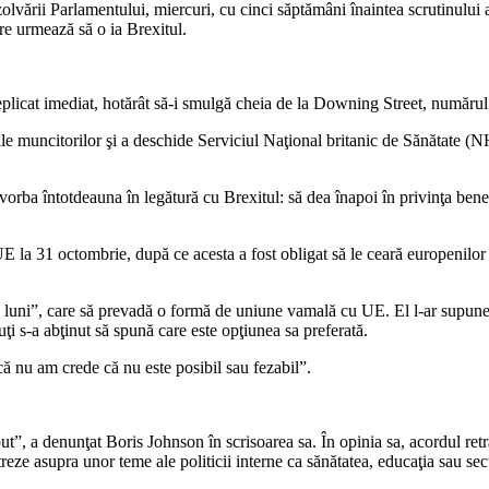
a dizolvării Parlamentului, miercuri, cu cinci săptămâni înaintea scrutinu
re urmează să o ia Brexitul.
eplicat imediat, hotărât să-i smulgă cheia de la Downing Street, numărul 
ile muncitorilor şi a deschide Serviciul Naţional britanic de Sănătate (N
orba întotdeauna în legătură cu Brexitul: să dea înapoi în privinţa benef
 la 31 octombrie, după ce acesta a fost obligat să le ceară europenilor 
ei luni”, care să prevadă o formă de uniune vamală cu UE. El l-ar supun
uţi s-a abţinut să spună care este opţiunea sa preferată.
ă nu am crede că nu este posibil sau fezabil”.
ut”, a denunţat Boris Johnson în scrisoarea sa. În opinia sa, acordul retr
treze asupra unor teme ale politicii interne ca sănătatea, educaţia sau sec