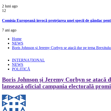
2 luni ago
12
Comisia Europeană invocă protejarea unei specii de gândac pentru
7 ani ago
Home
NEWS
Boris Johnson şi Jeremy Corbyn se atacă dur pe tema Brexitului;
INTERNAȚIONAL
NEWS
POLITICĂ
Boris Johnson şi Jeremy Corbyn se atacă dur
lansează oficial campania electorală promi