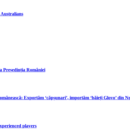
 Australians
la Președinția României
omânească: Exportăm ‘căpșunari’, importăm ‘băieți Glovo’ din Nep
xperienced players