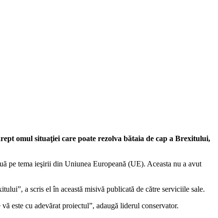
rept omul situaţiei care poate rezolva bătaia de cap a Brexitului,
ambiguă pe tema ieşirii din Uniunea Europeană (UE). Aceasta nu a avut
ului”, a scris el în această misivă publicată de către serviciile sale.
e vă este cu adevărat proiectul”, adaugă liderul conservator.