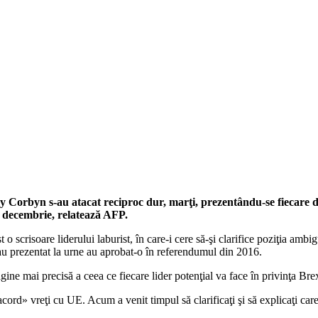
my Corbyn s-au atacat reciproc dur, marţi, prezentându-se fiecare d
12 decembrie, relatează AFP.
ist o scrisoare liderului laburist, în care-i cere să-şi clarifice poziţia 
s-au prezentat la urne au aprobat-o în referendumul din 2016.
ine mai precisă a ceea ce fiecare lider potenţial va face în privinţa Brexit
cord» vreţi cu UE. Acum a venit timpul să clarificaţi şi să explicaţi car