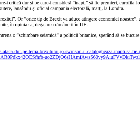
care-i critică dur şi pe care-i consideră ”inapţi” să fie premieri, eurof
 putere, lansându-şi oficial campania electorală, marţi, la Londra.
e Brexitul”. Or ”orice tip de Brexit va aduce atingere economiei noastre”,
rmite, în opinia sa, degajarea rămânerii în UE.
trena o ”schimbare seismică” a politicii britanice, sperând să se bucure 
ataca-dur-pe-tema-brexitului-jo-swinson-ii-catalogheaza-inapti-sa-fie-p
clid=IwAR0Pdkx42QESfhfb-uo2ZDjQ6sHAmfAwsS60vy9AiuFVvDkiTw