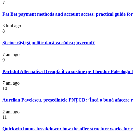
7
Fat Bet payment methods and account access: practical guide for
3 luni ago
8
Și cine câștigă politic dacă va cădea guvernul?
7 ani ago
9
Partidul Alternativa Dreaptă îl va susține pe Theodor Paleologu 
7 ani ago
10
Aurelian Pavelescu, președintele PNȚCD: ‘Încă o bună afacere r
2 ani ago
11
Quickwin bonus breakdown: how the offer structure works for e