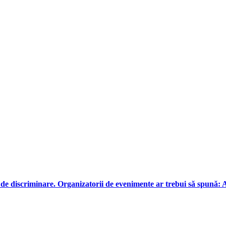
e discriminare. Organizatorii de evenimente ar trebui să spună: Ai v