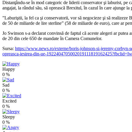
Distanţându-se în mod categoric de liderii conservator şi laburist, pe 
angajat, la rândul său, să oprească Brexitul, în cazul în care ajunge la
”Laburiştii, la fel ca şi conservatorii, vor să negocieze şi să realizez
de 50 de miliarde de lire sterline” (58 de miliarde de euro), care ar pe
Jo Swinson s-a declarat convinsă de faptul că aceste alegeri ar putea an
de 20 din cele 650 de mandate în Camera Comunelor.
Sursa:
https://www.news.ro/externe/boris-johnson-si-jeremy-corbyn-se-
opreasca-iesirea-din-ue-1922404705002019111819162425?fb
Happy
0
%
Sad
0
%
Excited
0
%
Sleepy
0
%