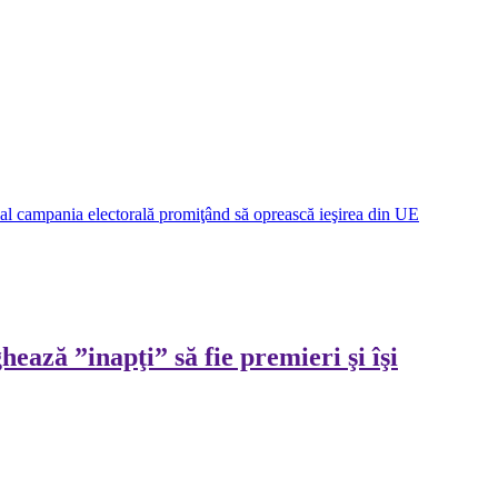
cial campania electorală promiţând să oprească ieşirea din UE
ează ”inapţi” să fie premieri şi îşi