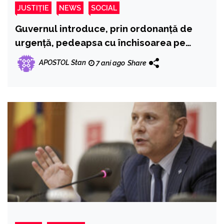
JUSTIȚIE
NEWS
SOCIAL
Guvernul introduce, prin ordonanță de
urgență, pedeapsa cu închisoarea pe
viață
APOSTOL Stan
7 ani ago
Share