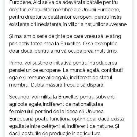
Europene. Aici se va da adevărata bătălie pentru
drepturile națiunilor membre ale Uniunii Europene,
pentru drepturile cetățenilor europeni, pentru însăși
existența ori inexistența, în viitor, a națiunilor suverane.
Și mai am o serie de ținte pe care vreau să le ating
prin activitatea mea la Bruxelles. O să exemplific
doar două, pentru a nu vă ocupa prea mult timp.
Primo, voi susține o inițiativă pentru introducerea
pensiei unice europene. La muncă egală, contribuții
egale și remunerație egală, indiferent de statul
membru! Dubla măsură trebuie să dispară!
Secundo, voi milita la Bruxelles pentru subvenții
agricole egale, indiferent de naționalitatea
fermierului, pornind de la ideea că Uniunea
Europeană poate funcționa optim doar dacă există
egalitate între cetățenii ei, indiferent de națiune. Și
dacă costurile de producție în agricultura