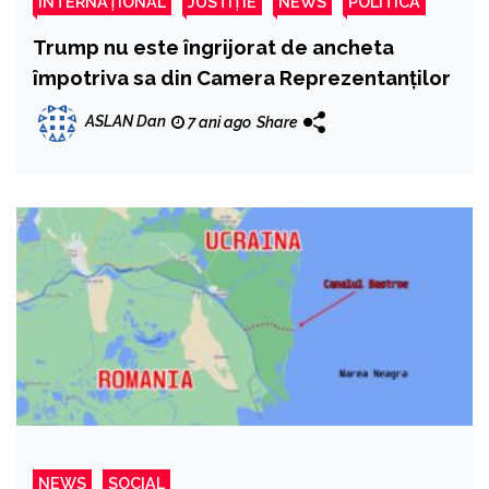
INTERNAȚIONAL
JUSTIȚIE
NEWS
POLITICĂ
Trump nu este îngrijorat de ancheta
împotriva sa din Camera Reprezentanților
ASLAN Dan
7 ani ago
Share
NEWS
SOCIAL