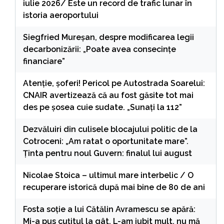
iulie 2026/ Este un record de trafic lunar în
istoria aeroportului
Siegfried Mureșan, despre modificarea legii
decarbonizării: „Poate avea consecințe
financiare”
Atenție, șoferi! Pericol pe Autostrada Soarelui:
CNAIR avertizează că au fost găsite tot mai
des pe șosea cuie sudate. „Sunați la 112”
Dezvăluiri din culisele blocajului politic de la
Cotroceni: „Am ratat o oportunitate mare”.
Ținta pentru noul Guvern: finalul lui august
Nicolae Stoica – ultimul mare interbelic / O
recuperare istorică după mai bine de 80 de ani
Fosta soție a lui Cătălin Avramescu se apără:
Mi-a pus cuțitul la gât. L-am iubit mult, nu mă