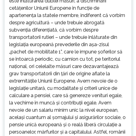
este înlăturarea dublei măsuri, a discriminării
cetățenilor Uniunii Europene în funcție de
apartenența la statele membre, indiferent că vorbim
despre agricultură – unde trebuie abrogată
subvenția diferențiată, că vorbim despre
transportatorii rutieri – unde trebuie înlăturate din
legislația europeană prevederile din așa-zisul
„pachet de mobilitate 1”, care le impune șoferilor să
se întoarcă periodic, cu camion cu tot, pe teritoriul
național, ori celelalte măsuri care dezavantajează
grav transportatorii din țări de origine aflate la
extremitățile Uniunii Europene. Avem nevoie de o
legislație unitară, cu modalitate și criterii unice de
calculare a pensiei, care să genereze venituri egale,
la vechime în muncă și contribuții egale. Avem
nevoie de un salariu minim unic la nivel european,
același cuantum al șomajului și asigurărilor sociale, o
pensie unică europeană și o reală liberă circulație a
persoanelor, mărfurilor și a capitalului. Astfel, românii