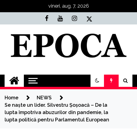
Skip
vineri, aug. 7, 2026
to
content
Epoca
Cele mai noi știri online din România
Home
NEWS
Se naște un lider. Silvestru Șoșoacă – De la
lupta împotriva abuzurilor din pandemie, la
lupta politică pentru Parlamentul European