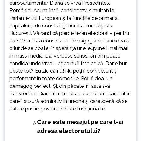
europarlamentar. Diana se vrea Președintele
României. Acum, însă, candidează simultan la
Parlamentul European și la funcțiile de primar al
capitalei și de consilier general al municipiului
București. Văzând că pierde teren electoral – pentru
că SOS-ul s-a convins de demagogia ei, candidează
oriunde se poate, în speranța unei expuneri mai mari
în mass media. Da, vorbesc serios. Un om poate
candida unde vrea. Legea nu îl împiedică. Dar e bun
peste tot? Eu zic că nu! Nu poți fi competent și
performant în toate domeniile. Poți fi doar un
demagog perfect. Și, din păcate, în asta s-a
transformat Diana în ultimul an, cu ajutorul camarilei
care îi susură admirativ în ureche și care speră să se
cațăre prin impostură în niște funcții înalte.
Care este mesajul pe care l-ai
adresa electoratului?