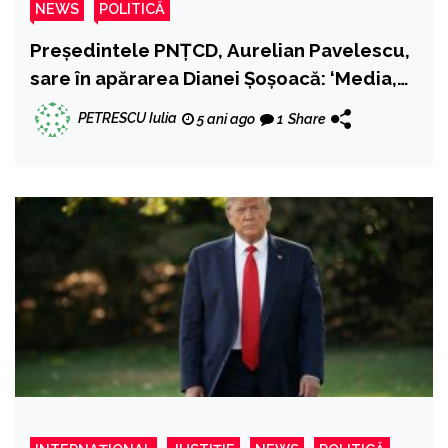
NEWS
POLITICĂ
Președintele PNȚCD, Aurelian Pavelescu,
sare în apărarea Dianei Șoșoacă: ‘Media,
miniștri și ambasada Italiei au lansat un
PETRESCU Iulia
5 ani ago
1
Share
atac murdar, în stil bolșevic, iar premierul
Ciucă și alte slugi nevrednice s-au făcut
preș, mistificând adevărul!’