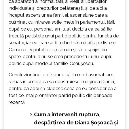
ca apărători ai normalității, ai vieții, ai libertăților
individuale și drepturilor cetățenești, și de aici a
început ascensiunea familiei, ascensiune care a
culminat cu intrarea soției mele în parlamentul țării,
după ce eu, personal, am luat decizia ca ea să fie
trecută pe listele unui partid politic pentru funcția de
senator, iar eu, care ar fi trebuit să mă aflu pe listele
Camerei Deputaților, să rămân și să o sprijin din
spate, pentru a nu se crea precedentul unui cuplu
politic după modelul familiei Ceaușescu.
Concluzionând, pot spune că, în mod asumat, am
rămas în umbră ca să construiesc imaginea Dianei,
pentru ca apoi să clădesc ceea ce eu consider că a
fost cel mai promițător partid politic din perioada
recentă.
Cum a intervenit ruptura,
despărțirea de Diana Șoșoacă și