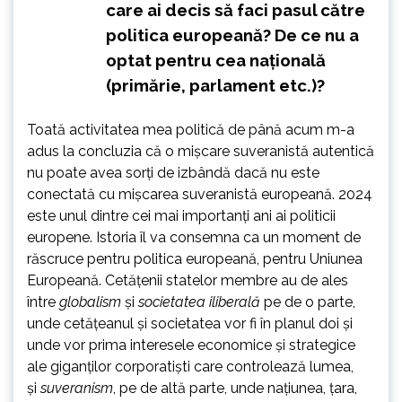
care ai decis să faci pasul către
politica europeană? De ce nu a
optat pentru cea națională
(primărie, parlament etc.)?
Toată activitatea mea politică de până acum m-a
adus la concluzia că o mișcare suveranistă autentică
nu poate avea sorți de izbândă dacă nu este
conectată cu mișcarea suveranistă europeană. 2024
este unul dintre cei mai importanți ani ai politicii
europene. Istoria îl va consemna ca un moment de
răscruce pentru politica europeană, pentru Uniunea
Europeană. Cetățenii statelor membre au de ales
între
globalism
și
societatea iliberală
pe de o parte,
unde cetățeanul și societatea vor fi în planul doi și
unde vor prima interesele economice și strategice
ale giganților corporatiști care controlează lumea,
și
suveranism
, pe de altă parte, unde națiunea, țara,