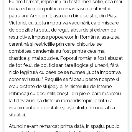
Eu am format, împreună cu fosta mea soție, cea mai
bună echipă din politica românească a ultimilor
patru ani. Am pornit, așa cum bine se știe, din Piața
Victoriei, cu lupta împotriva vaccinării, ca o mișcare
de opoziție la setul de reguli absurde și extrem de
restrictive, impuse popoarelor. În România, așa-zisa
carantină și restricțiile prin care, chipurile, se
combătea pandemia au fost printre cele mai
drastice și mai abuzive. Poporul român a fost abuzat
de tot felul de politici sanitare ilogice și, uneori, fără
nicio legătură cu ceea ce se numea „lupta împotriva
coronavirusului”. Regulile se făceau peste noapte și
erau dictate de slujbași ai Ministerului de Interne
îmbrăcați cu geci milițienești, din piele, care răsăreau
la televiziuni ca dintr-un romandistopic, pentru a
înspăimânta o populație și așa uluită de noutatea
situației.
Atunci ne-am remarcat prima dată, în spațiul public,