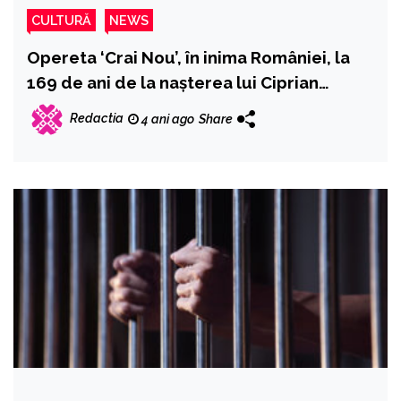
CULTURĂ
NEWS
Opereta ‘Crai Nou’, în inima României, la
169 de ani de la nașterea lui Ciprian
Porumbescu
Redactia
4 ani ago
Share