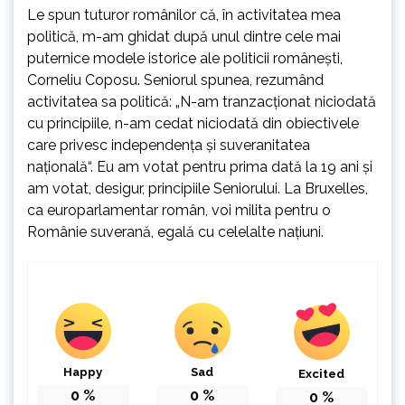
Le spun tuturor românilor că, în activitatea mea
politică, m-am ghidat după unul dintre cele mai
puternice modele istorice ale politicii românești,
Corneliu Coposu. Seniorul spunea, rezumând
activitatea sa politică: „N-am tranzacționat niciodată
cu principiile, n-am cedat niciodată din obiectivele
care privesc independența și suveranitatea
națională“. Eu am votat pentru prima dată la 19 ani și
am votat, desigur, principiile Seniorului. La Bruxelles,
ca europarlamentar român, voi milita pentru o
Românie suverană, egală cu celelalte națiuni.
Happy
Sad
Excited
0
%
0
%
0
%