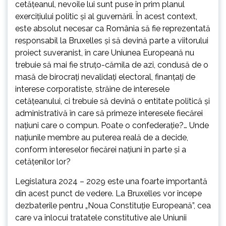
cetățeanul, nevoile lui sunt puse în prim planul
exercițiului politic și al guvernării. În acest context,
este absolut necesar ca România să fie reprezentată
responsabil la Bruxelles și să devină parte a viitorului
proiect suveranist, în care Uniunea Europeană nu
trebuie să mai fie struțo-cămila de azi, condusă de o
masă de birocrați nevalidați electoral, finanțați de
interese corporatiste, străine de interesele
cetățeanului, ci trebuie să devină o entitate politică și
administrativă în care să primeze interesele fiecărei
națiuni care o compun. Poate o confederație?… Unde
națiunile membre au puterea reală de a decide,
conform intereselor fiecărei națiuni în parte și a
cetățenilor lor?
Legislatura 2024 – 2029 este una foarte importantă
din acest punct de vedere. La Bruxelles vor începe
dezbaterile pentru „Noua Constituție Europeană”, cea
care va înlocui tratatele constitutive ale Uniunii