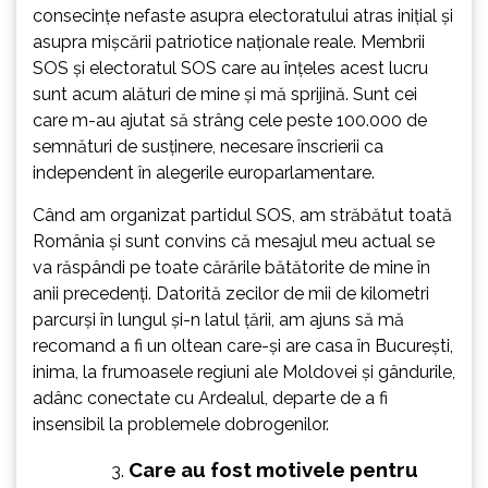
consecințe nefaste asupra electoratului atras inițial și
asupra mișcării patriotice naționale reale. Membrii
SOS și electoratul SOS care au înțeles acest lucru
sunt acum alături de mine și mă sprijină. Sunt cei
care m-au ajutat să strâng cele peste 100.000 de
semnături de susținere, necesare înscrierii ca
independent în alegerile europarlamentare.
Când am organizat partidul SOS, am străbătut toată
România și sunt convins că mesajul meu actual se
va răspândi pe toate cărările bătătorite de mine în
anii precedenți. Datorită zecilor de mii de kilometri
parcurși în lungul și-n latul țării, am ajuns să mă
recomand a fi un oltean care-și are casa în București,
inima, la frumoasele regiuni ale Moldovei și gândurile,
adânc conectate cu Ardealul, departe de a fi
insensibil la problemele dobrogenilor.
Care au fost motivele pentru