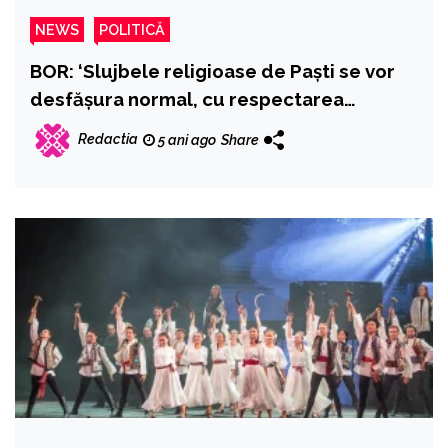
NEWS
POLITICĂ
BOR: ‘Slujbele religioase de Paști se vor
desfășura normal, cu respectarea
riguroasă a tuturor măsurilor sanitare’
Redactia
5 ani ago
Share