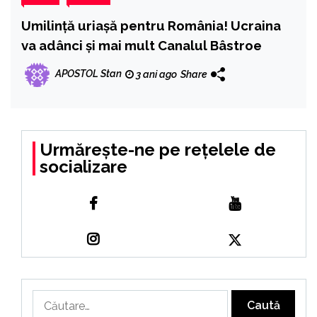
Umilință uriașă pentru România! Ucraina
va adânci și mai mult Canalul Bâstroe
APOSTOL Stan
3 ani ago
Share
Urmărește-ne pe rețelele de
socializare
Caută
după: