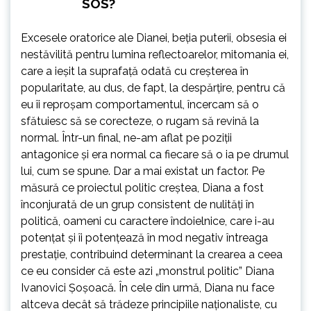
SOS?
Excesele oratorice ale Dianei, beția puterii, obsesia ei
nestăvilită pentru lumina reflectoarelor, mitomania ei,
care a ieșit la suprafață odată cu creșterea în
popularitate, au dus, de fapt, la despărțire, pentru că
eu îi reproșam comportamentul, încercam să o
sfătuiesc să se corecteze, o rugam să revină la
normal. Într-un final, ne-am aflat pe poziții
antagonice și era normal ca fiecare să o ia pe drumul
lui, cum se spune. Dar a mai existat un factor. Pe
măsură ce proiectul politic creștea, Diana a fost
înconjurată de un grup consistent de nulități în
politică, oameni cu caractere îndoielnice, care i-au
potențat și îi potențează în mod negativ întreaga
prestație, contribuind determinant la crearea a ceea
ce eu consider că este azi „monstrul politic” Diana
Ivanovici Șoșoacă. În cele din urmă, Diana nu face
altceva decât să trădeze principiile naționaliste, cu