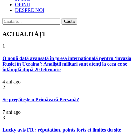
OPINII
DESPRE NOI
Caută
după:
ACTUALITĂȚI
1
O nouă dată avansată în presa internațională pentru ‘invazia
Rusiei în Ucraina’: Analiștii militari sunt atenți la ceea ce se
întâmplă după 20 februarie
4 ani ago
2
Se pregătește o Primăvară Persană?
7 ani ago
3
Lucky avis FR : réputation, points forts et limites du site