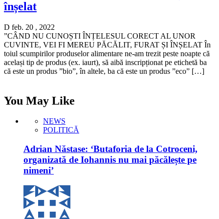
înșelat
D feb. 20 , 2022
”CÂND NU CUNOȘTI ÎNȚELESUL CORECT AL UNOR
CUVINTE, VEI FI MEREU PĂCĂLIT, FURAT ȘI ÎNȘELAT În
toiul scumpirilor produselor alimentare ne-am trezit peste noapte că
același tip de produs (ex. iaurt), să aibă inscripționat pe etichetă ba
că este un produs ”bio”, în altele, ba că este un produs ”eco” […]
You May Like
NEWS
POLITICĂ
Adrian Năstase: ‘Butaforia de la Cotroceni,
organizată de Iohannis nu mai păcălește pe
nimeni’