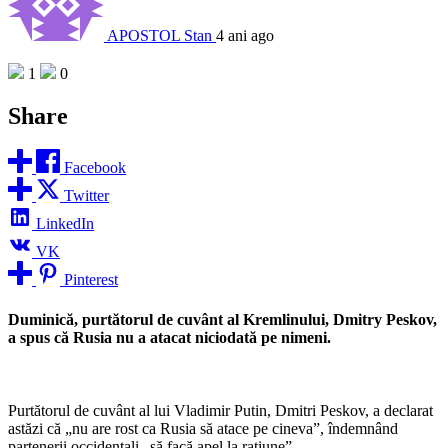
APOSTOL Stan
4 ani ago
1
0
Share
Facebook
Twitter
LinkedIn
VK
Pinterest
Duminică, purtătorul de cuvânt al Kremlinului, Dmitry Peskov,
a spus că Rusia nu a atacat niciodată pe nimeni.
Purtătorul de cuvânt al lui Vladimir Putin, Dmitri Peskov, a declarat
astăzi că „nu are rost ca Rusia să atace pe cineva”, îndemnând
partenerii occidentali „să facă apel la rațiune”.