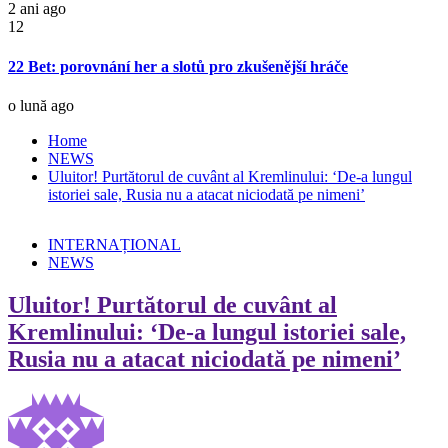
2 ani ago
12
22 Bet: porovnání her a slotů pro zkušenější hráče
o lună ago
Home
NEWS
Uluitor! Purtătorul de cuvânt al Kremlinului: ‘De-a lungul
istoriei sale, Rusia nu a atacat niciodată pe nimeni’
INTERNAȚIONAL
NEWS
Uluitor! Purtătorul de cuvânt al
Kremlinului: ‘De-a lungul istoriei sale,
Rusia nu a atacat niciodată pe nimeni’