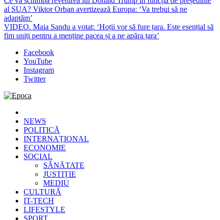
Ce va schimba revenirea lui Donald Trump în funcția de președinte
al SUA? Viktor Orban avertizează Europa: ‘Va trebui să ne
adaptăm’
VIDEO. Maia Sandu a votat: ‘Hoții vor să fure țara. Este esențial să
fim uniți pentru a menține pacea și a ne apăra țara’
Facebook
YouTube
Instagram
Twitter
Epoca
Cele mai noi știri online din România
NEWS
POLITICĂ
INTERNAȚIONAL
ECONOMIE
SOCIAL
SĂNĂTATE
JUSTIȚIE
MEDIU
CULTURĂ
IT-TECH
LIFESTYLE
SPORT