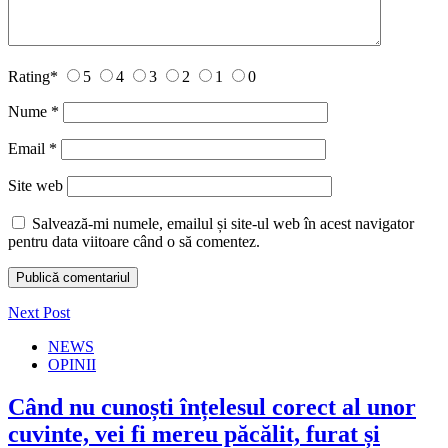
Rating
*
5
4
3
2
1
0
Nume
*
Email
*
Site web
Salvează-mi numele, emailul și site-ul web în acest navigator
pentru data viitoare când o să comentez.
Next Post
NEWS
OPINII
Când nu cunoști înțelesul corect al unor
cuvinte, vei fi mereu păcălit, furat și