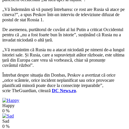
„Vă îndemnăm să vă puneți întrebarea: ce rost are Rusia să atace pe
cineva?”, a spus Peskov într-un interviu de televiziune difuzat de
postul de stat Rossia 1.
De asemenea, purtătorul de cuvânt al lui Putin a criticat Occidentul
pentru că „nu a fost foarte bun în istorie”, susținând că Rusia nu a
invadat niciodată o altă țară.
„Vă reamintim că Rusia nu a atacat niciodată pe nimeni de-a lungul
istoriei sale. Și Rusia, care a supraviețuit atâtor războaie, este ultima
țară din Europa care vrea să vorbească, chiar să pronunțe
cuvântul
război
”.
Întrebat despre situația din Donbas, Peskov a avertizat că orice
„orice scânteie, orice incident neplanificat sau orice provocare
planificată minoră poate duce la consecințe ireparabile”,
scrie TheGuardian, citează
DC News.ro
.
Happy
0
%
Sad
0
%