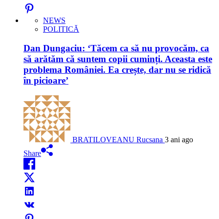
NEWS
POLITICĂ
Dan Dungaciu: ‘Tăcem ca să nu provocăm, ca
să arătăm că suntem copii cuminți. Aceasta este
problema României. Ea crește, dar nu se ridică
în picioare’
BRATILOVEANU Rucsana
3 ani ago
Share