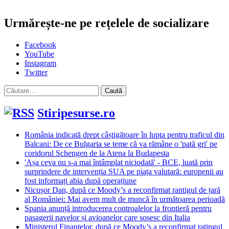
Urmărește-ne pe rețelele de socializare
Facebook
YouTube
Instagram
Twitter
Caută
după:
Stiripesurse.ro
România indicată drept câștigătoare în lupta pentru traficul din
Balcani: De ce Bulgaria se teme că va rămâne o 'pată gri' pe
coridorul Schengen de la Atena la Budapesta
'Așa ceva nu s-a mai întâmplat niciodată' - BCE, luată prin
surprindere de intervenția SUA pe piața valutară: europenii au
fost informați abia după operațiune
Nicușor Dan, după ce Moody’s a reconfirmat rantigul de țară
al României: Mai avem mult de muncă în următoarea perioadă
Spania anunță introducerea controalelor la frontieră pentru
pasagerii navelor și avioanelor care sosesc din Italia
Ministerul Finanțelor, după ce Moody’s a reconfirmat ratingul