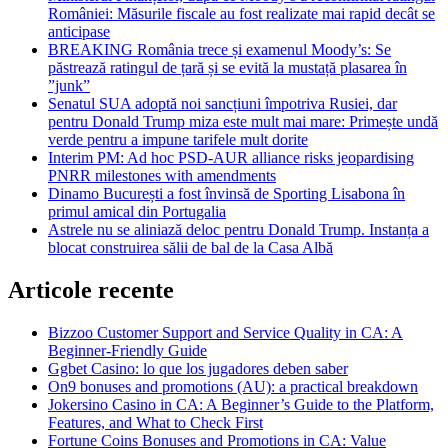
României: Măsurile fiscale au fost realizate mai rapid decât se
anticipase
BREAKING România trece și examenul Moody’s: Se
păstrează ratingul de țară și se evită la mustață plasarea în
”junk”
Senatul SUA adoptă noi sancțiuni împotriva Rusiei, dar
pentru Donald Trump miza este mult mai mare: Primește undă
verde pentru a impune tarifele mult dorite
Interim PM: Ad hoc PSD-AUR alliance risks jeopardising
PNRR milestones with amendments
Dinamo București a fost învinsă de Sporting Lisabona în
primul amical din Portugalia
Astrele nu se aliniază deloc pentru Donald Trump. Instanța a
blocat construirea sălii de bal de la Casa Albă
Articole recente
Bizzoo Customer Support and Service Quality in CA: A
Beginner-Friendly Guide
Ggbet Casino: lo que los jugadores deben saber
On9 bonuses and promotions (AU): a practical breakdown
Jokersino Casino in CA: A Beginner’s Guide to the Platform,
Features, and What to Check First
Fortune Coins Bonuses and Promotions in CA: Value