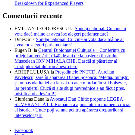
Breakdown for Experienced Players
Comentarii recente
EMILIAN TEODORESCU
la
Sondaj național. Cu cine ai
vota dacă mâine ar avea loc alegeri parlamentare?
Dinescu
la
Sondaj național. Cu cine ai vota dacă mâine ar
avea loc alegeri parlamentare?
Eugen B.
la
Centrul Diplomației Culturale – Conferință cu
prilejul aniversării a 140 de ani de la nașterea ilustrului
Muscelean ION MIHALACHE, Dascăl și păstrător al
Tradițiilor Satului românesc etern
ARHIP LULUSA
la
Președintele PNȚCD, Aurelian
Pavelescu, sare în apărarea Dianei Șoșoacă: ‘Media, miniștri
și ambasada Italiei au lansat un atac murdar, în stil bolșevic,
iar premierul Ciucă și alte slugi nevrednice s-au făcut preș,
mistificând adevărul!’
Ciurdaras Dana
la
Avocatul Dan Chitic propune LEGEA
SUVERANITĂȚII: România a ajuns într-un moment crucial
al istoriei / Unde poți semna pentru apărarea drepturilor și
intereselor țării
Facebook