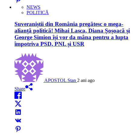
NEWS
POLITICĂ
Suveraniștii din România pregătesc o mega-
alianță politică! Mihai Lasca, Diana Șoșoacă și
George Simion își vor da mâna pentru a lupta
împotriva PSD, PNL și USR
APOSTOL Stan
2 ani ago
Share