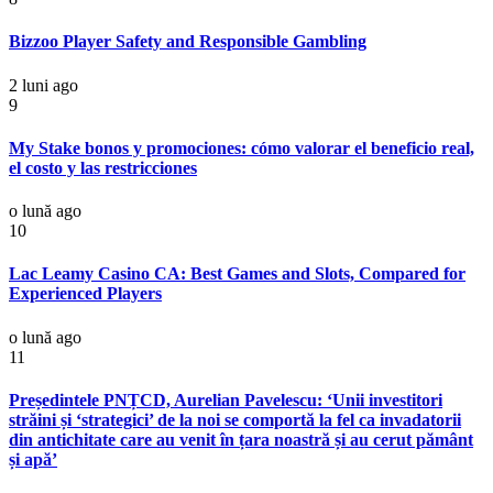
Bizzoo Player Safety and Responsible Gambling
2 luni ago
9
My Stake bonos y promociones: cómo valorar el beneficio real,
el costo y las restricciones
o lună ago
10
Lac Leamy Casino CA: Best Games and Slots, Compared for
Experienced Players
o lună ago
11
Președintele PNȚCD, Aurelian Pavelescu: ‘Unii investitori
străini și ‘strategici’ de la noi se comportă la fel ca invadatorii
din antichitate care au venit în țara noastră și au cerut pământ
și apă’