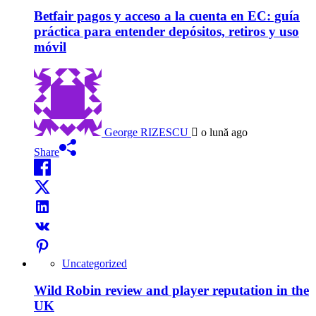
Betfair pagos y acceso a la cuenta en EC: guía
práctica para entender depósitos, retiros y uso
móvil
George RIZESCU
o lună ago
Share
Uncategorized
Wild Robin review and player reputation in the
UK