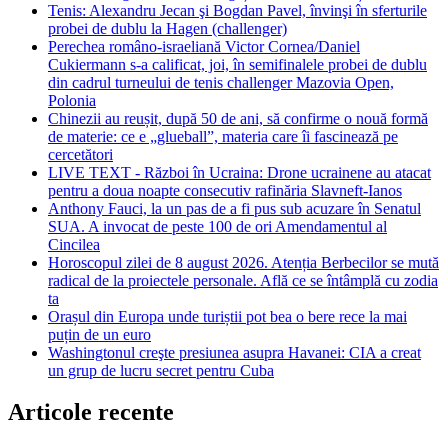
Tenis: Alexandru Jecan şi Bogdan Pavel, învinşi în sferturile
probei de dublu la Hagen (challenger)
Perechea româno-israeliană Victor Cornea/Daniel
Cukiermann s-a calificat, joi, în semifinalele probei de dublu
din cadrul turneului de tenis challenger Mazovia Open,
Polonia
Chinezii au reușit, după 50 de ani, să confirme o nouă formă
de materie: ce e „glueball”, materia care îi fascinează pe
cercetători
LIVE TEXT - Război în Ucraina: Drone ucrainene au atacat
pentru a doua noapte consecutiv rafinăria Slavneft-Ianos
Anthony Fauci, la un pas de a fi pus sub acuzare în Senatul
SUA. A invocat de peste 100 de ori Amendamentul al
Cincilea
Horoscopul zilei de 8 august 2026. Atenția Berbecilor se mută
radical de la proiectele personale. Află ce se întâmplă cu zodia
ta
Orașul din Europa unde turiștii pot bea o bere rece la mai
puțin de un euro
Washingtonul creşte presiunea asupra Havanei: CIA a creat
un grup de lucru secret pentru Cuba
Articole recente