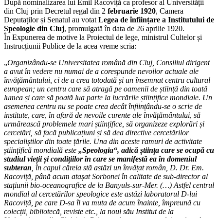
După nominalizarea lui Emil Racoviță ca profesor al Universității
din Cluj prin Decretul regal din 2
februarie 1920
, Camera
Deputaților și Senatul au votat
Legea de înființare a Institutului de
Speologie din Cluj
, promulgată în data de 26 aprilie 1920.
În Expunerea de motive la Proiectul de lege, ministrul Cultelor și
Instrucțiunii Publice de la acea vreme scria:
„
Organizându-se Universitatea română din Cluj, Consiliul dirigent
a avut în vedere nu numai de a corespunde nevoilor actuale ale
învățământului, ci de a crea totodată și un însemnat centru cultural
european; un centru care să atragă pe oamenii de știință din toată
lumea și care să poată lua parte la lucrările științifice mondiale. Un
asemenea centru nu se poate crea decât înființându-se o scrie de
institute, care, în afară de nevoile curente ale învățământului, să
urmărească problemele mari științifice, să organizeze explorări și
cercetări, să facă publicațiuni și să dea directive cercetărilor
specialiștilor din toate țările. Una din aceste ramuri de activitate
științifică mondială este
„Speologia“, adică știința care se ocupă cu
studiul vieții și condițiilor în care se manifestă ea în domeniul
subteran
, în capul căreia stă astăzi un învățat român, D. Dr. Em.
Racoviță, până acum atașat Sorbonei în calitate de sub-director al
stațiunii bio-oceanografice de la Banyuls-sur-Mer. (…) Astfel centrul
mondial al cercetărilor speologice este astăzi laboratorul D-lui
Racoviță, pe care D-sa îl va muta de acum înainte, împreună cu
colecții, bibliotecă, reviste etc., la noul său Institut de la