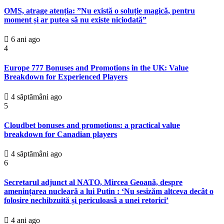
OMS, atrage atenția: ”Nu există o soluție magică, pentru
moment și ar putea să nu existe niciodată”
6 ani ago
4
Europe 777 Bonuses and Promotions in the UK: Value
Breakdown for Experienced Players
4 săptămâni ago
5
Cloudbet bonuses and promotions: a practical value
breakdown for Canadian players
4 săptămâni ago
6
Secretarul adjunct al NATO, Mircea Geoană, despre
amenințarea nucleară a lui Putin : ‘Nu sesizăm altceva decât o
folosire nechibzuită și periculoasă a unei retorici’
4 ani ago