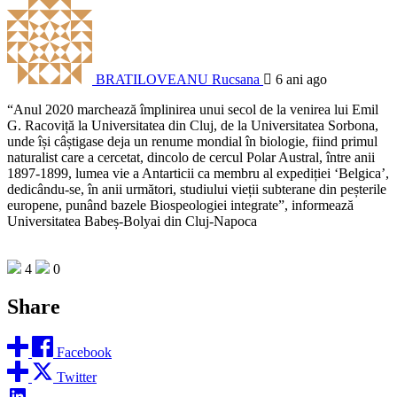
BRATILOVEANU Rucsana
6 ani ago
“Anul 2020 marchează împlinirea unui secol de la venirea lui Emil
G. Racoviță la Universitatea din Cluj, de la Universitatea Sorbona,
unde își câștigase deja un renume mondial în biologie, fiind primul
naturalist care a cercetat, dincolo de cercul Polar Austral, între anii
1897-1899, lumea vie a Antarticii ca membru al expediției ‘Belgica’,
dedicându-se, în anii următori, studiului vieții subterane din peșterile
europene, punând bazele Biospeologiei integrate”, informează
Universitatea Babeș-Bolyai din Cluj-Napoca
4
0
Share
Facebook
Twitter