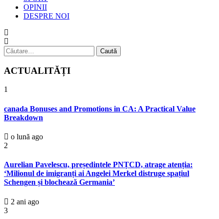
OPINII
DESPRE NOI
Caută
după:
ACTUALITĂȚI
1
canada Bonuses and Promotions in CA: A Practical Value
Breakdown
o lună ago
2
Aurelian Pavelescu, președintele PNȚCD, atrage atenția:
‘Milionul de imigranți ai Angelei Merkel distruge spațiul
Schengen și blochează Germania’
2 ani ago
3