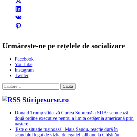
Urmărește-ne pe rețelele de socializare
Facebook
YouTube
Instagram
Twitter
Caută
după:
Stiripesurse.ro
Donald Trump sfidează Curtea Supremă a SUA: semnează
două ordine executive pentru a limita cetățenia americană prin
naștere
'Este o situație rușinoasă': Maia Sandu, reacție dură în
scandalul legat de vizita delegației talibane la Chișinău