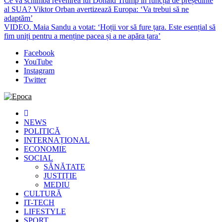
Ce va schimba revenirea lui Donald Trump în funcția de președinte
al SUA? Viktor Orban avertizează Europa: ‘Va trebui să ne
adaptăm’
VIDEO. Maia Sandu a votat: ‘Hoții vor să fure țara. Este esențial să
fim uniți pentru a menține pacea și a ne apăra țara’
Facebook
YouTube
Instagram
Twitter
Epoca
Cele mai noi știri online din România
NEWS
POLITICĂ
INTERNAȚIONAL
ECONOMIE
SOCIAL
SĂNĂTATE
JUSTIȚIE
MEDIU
CULTURĂ
IT-TECH
LIFESTYLE
SPORT