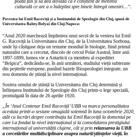
poată făli și să dea dovadă că e conștient de menirea
culturală ce are a o îndeplini spre binele întregii omeniri…”.
Povestea lui Emil Racoviță și a Institutului de Speologie din Cluj, spusă de
Universitatea Babeș-Bolyai din Cluj-Napoca:
“Anul 2020 marchează împlinirea unui secol de la venirea lui Emil
G. Racoviță la Universitatea din Cluj, de la Universitatea Sorbona,
unde își câștigase deja un renume mondial în biologie, fiind primul
naturalist care a cercetat, dincolo de cercul Polar Austral, între anii
1897-1899, lumea vie a Antarticii ca membru al expeditiei
“
Belgica
”, dedicându-se, în anii următori, studiului vieții subterane
din peșterile europene, punând bazele Biospeologiei integrate, un
nou domeniu de știință la nivel internațional.
Sosirea omului de știință la Universitatea din Cluj determină și
înființarea Institutului de Speologie din Cluj printr-o lege specială,
promulgată în data de 26 aprilie 1920.
„În ‘Anul Centenar Emil Racoviță’ UBB va marca personalitatea
acestuia printr-o sesiune omagială solemnă în luna octombrie 2020,
atât cu lucrări despre contribuția lui Emil Racoviță la domeniul pe
care l-a fondat la nivel internațional și la consolidarea prestigiului
internațional al universității clujene, cât și prin
relansarea la UBB
a cercetărilor multidisciplinare asupra naturii/științelor vieții, în