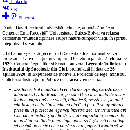
LinkedIn
VK
Pinterest
Daniel David, rectorul universității clujene, anunță că în “Anul
Centenar Emil Racoviță” Universitatea Babeș-Bolyai va relansa
cercetările “multidisciplinare asupra naturii/științelor vieții, în spiritul
integrativ al savantului”.
UBB amintește că după ce Emil Racoviță a fost nominalizat ca
profesor al Universității din Cluj prin Decretul regal din 2
februarie
1920
, Camera Deputaților și Senatul au votat
Legea de înființare a
Institutului de Speologie din Cluj
, promulgată în data de
26
aprilie 1920
. În Expunerea de motive la Proiectul de lege, ministrul
Cultelor și Instrucțiunii Publice de la acea vreme scria:
„
Astfel centrul mondial al cercetărilor speologice este astăzi
laboratorul D-lui Racoviță, pe care D-sa îl va muta de acum
înainte, împreună cu colecții, bibliotecă, reviste etc., la noul
său Institut de la Universitatea din Cluj (…). Prin aprobarea
prezentului proiect de lege veți înzestra deci Universitatea din
Cluj cu un Institut științific de o mare importanță, condus de
un învățat român de o reputație universală și-i veți da putința
să devină un centru de cultură cu care poporul român să se