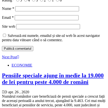
Rating
*
5
4
3
2
1
0
Nume
*
Email
*
Site web
Salvează-mi numele, emailul și site-ul web în acest navigator
pentru data viitoare când o să comentez.
Next Post
ECONOMIE
Pensiile speciale ajung în medie la 19.000
de lei pentru peste 4.000 de români
D apr. 26 , 2020
Numărul românilor care beneficiază de pensii speciale a crescut față
de aceeași perioadă a anului trecut, ajungând la 9.463. Cei mai mulți
beneficiari ai pensiilor de serviciu, peste 4.000, sunt judecători și