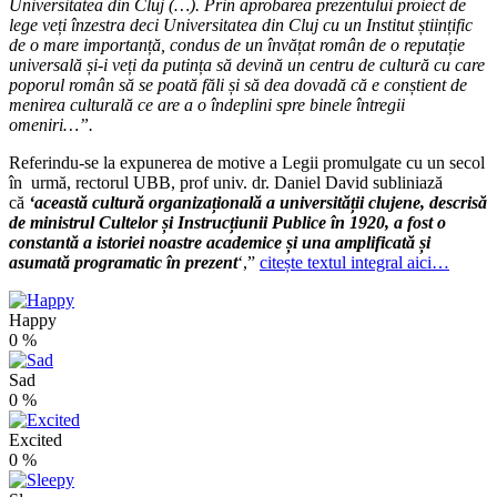
Universitatea din Cluj (…). Prin aprobarea prezentului proiect de
lege veți înzestra deci Universitatea din Cluj cu un Institut științific
de o mare importanță, condus de un învățat român de o reputație
universală și-i veți da putința să devină un centru de cultură cu care
poporul român să se poată făli și să dea dovadă că e conștient de
menirea culturală ce are a o îndeplini spre binele întregii
omeniri…”.
Referindu-se la expunerea de motive a Legii promulgate cu un secol
în
urmă, rectorul UBB, prof univ. dr. Daniel David subliniază
că
‘această cultură organizațională a universității clujene, descrisă
de ministrul Cultelor și Instrucțiunii Publice în 1920, a fost o
constantă a istoriei noastre academice și una amplificată și
asumată programatic în prezent
‘,”
citește textul integral aici…
Happy
0
%
Sad
0
%
Excited
0
%