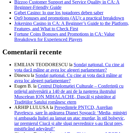
Bizzoo Customer Support and Service Quality in CA: A
Beginner-Friendly Guide
Ggbet Casino: lo que los jugadores deben saber
On9 bonuses and promotions (AU): a practical breakdown
Jokersino Casino in CA: A Beginner’s Guide to the Platform,
Features, and What to Check First
Fortune Coins Bonuses and Promotions in CA: Value
Breakdown for Experienced Players
Comentarii recente
EMILIAN TEODORESCU
la
Sondaj național. Cu cine ai
vota dacă mâine ar avea loc alegeri parlamentare?
Dinescu
la
Sondaj național. Cu cine ai vota dacă mâine ar
avea loc alegeri parlamentare?
Eugen B.
la
Centrul Diplomației Culturale – Conferință cu
prilejul aniversării a 140 de ani de la nașterea ilustrului
Muscelean ION MIHALACHE, Dascăl și păstrător al
Tradițiilor Satului românesc etern
ARHIP LULUSA
la
Președintele PNȚCD, Aurelian
Pavelescu, sare în apărarea Dianei Șoșoacă: ‘Media, miniștri
și ambasada Italiei au lansat un atac murdar, în stil bolșevic,
iar premierul Ciucă și alte slugi nevrednice s-au făcut preș,
mistificând adevărul!’