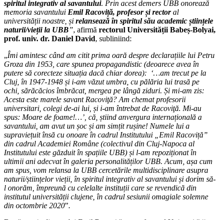
spiritul integrativ al savantului
. Prin acest demers UBB onorează
memoria savantului
Emil Racoviță, profesor și rector
al
universității noastre, și
relansează în spiritul său academic științele
naturii/vieții la UBB
”
, afirmă
rectorul Universității Babeș-Bolyai,
prof. univ. dr. Daniel David
, subliniind:
„
Îmi amintesc când am citit prima oară despre declarațiile lui Petru
Groza din 1953, care spunea propagandistic (deoarece avea în
putere să corecteze situația dacă chiar dorea): ‘…am trecut pe la
Cluj, în 1947-1948 și i-am văzut umbra, cu pălăria lui trasă pe
ochi, sărăcăcios îmbrăcat, mergea pe lângă ziduri. Și mi-am zis:
Acesta este marele savant Racoviţă? Am chemat profesorii
universitari, colegi de-ai lui, și i-am întrebat de Racoviţă. Mi-au
spus: Moare de foame!…’, că, știind anvergura internațională a
savantului, am avut un șoc și am simțit rușine!
Numele lui a
supraviețuit însă cu onoare în cadrul Institutului „Emil Racoviță”
din cadrul Academiei Române (colectivul din Cluj-Napoca al
Institutului este găzduit în spațiile UBB) și l-am repoziționat în
ultimii ani adecvat în galeria personalităților UBB. Acum, așa cum
am spus, vom relansa la UBB cercetările multidisciplinare asupra
naturii/științelor vieții, în spiritul integrativ al savantului și dorim să-
l onorăm, împreună cu celelalte instituții care se revendică din
institutul universității clujene, în cadrul sesiunii omagiale solemne
din octombrie 2020
”.