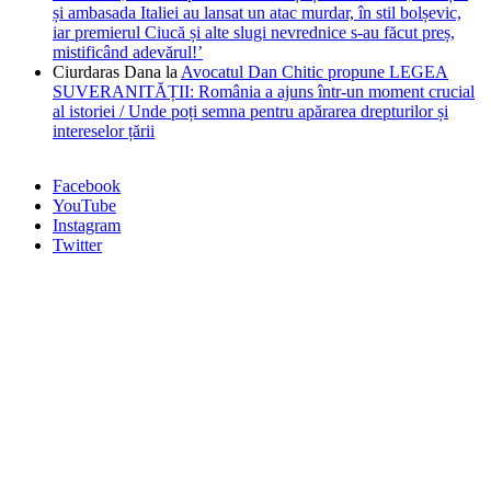
și ambasada Italiei au lansat un atac murdar, în stil bolșevic,
iar premierul Ciucă și alte slugi nevrednice s-au făcut preș,
mistificând adevărul!’
Ciurdaras Dana
la
Avocatul Dan Chitic propune LEGEA
SUVERANITĂȚII: România a ajuns într-un moment crucial
al istoriei / Unde poți semna pentru apărarea drepturilor și
intereselor țării
Facebook
YouTube
Instagram
Twitter