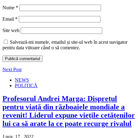
Nume
*
Email
*
Site web
Salvează-mi numele, emailul și site-ul web în acest navigator
pentru data viitoare când o să comentez.
Next Post
NEWS
POLITICĂ
Profesorul Andrei Marga: Disprețul
pentru viață din războaiele mondiale a
revenit! Liderul expune viețile cetățenilor
lui ca să arate la ce poate recurge rivalul
J nov. 17 , 2022