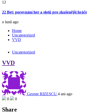
12
22 Bet: porovnání her a slotů pro zkušenější hráče
o lună ago
Home
Uncategorized
VVD
Uncategorized
VVD
George RIZESCU
4 ani ago
0
0
Share