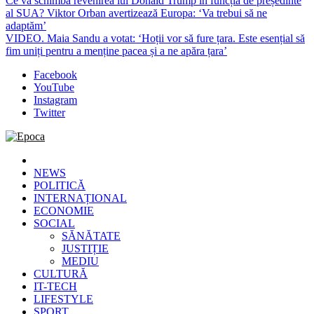
Ce va schimba revenirea lui Donald Trump în funcția de președinte
al SUA? Viktor Orban avertizează Europa: ‘Va trebui să ne
adaptăm’
VIDEO. Maia Sandu a votat: ‘Hoții vor să fure țara. Este esențial să
fim uniți pentru a menține pacea și a ne apăra țara’
Facebook
YouTube
Instagram
Twitter
Epoca
Cele mai noi știri online din România
NEWS
POLITICĂ
INTERNAȚIONAL
ECONOMIE
SOCIAL
SĂNĂTATE
JUSTIȚIE
MEDIU
CULTURĂ
IT-TECH
LIFESTYLE
SPORT