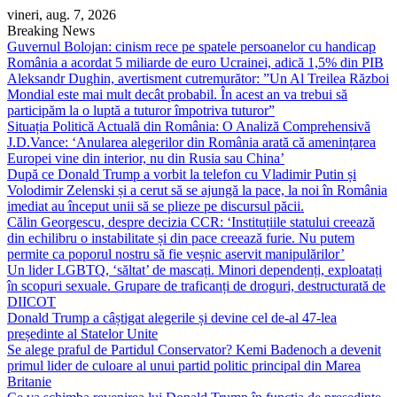
Skip
vineri, aug. 7, 2026
to
Breaking News
content
Guvernul Bolojan: cinism rece pe spatele persoanelor cu handicap
România a acordat 5 miliarde de euro Ucrainei, adică 1,5% din PIB
Aleksandr Dughin, avertisment cutremurător: ”Un Al Treilea Război
Mondial este mai mult decât probabil. În acest an va trebui să
participăm la o luptă a tuturor împotriva tuturor”
Situația Politică Actuală din România: O Analiză Comprehensivă
J.D.Vance: ‘Anularea alegerilor din România arată că amenințarea
Europei vine din interior, nu din Rusia sau China’
După ce Donald Trump a vorbit la telefon cu Vladimir Putin și
Volodimir Zelenski și a cerut să se ajungă la pace, la noi în România
imediat au început unii să se plieze pe discursul păcii.
Călin Georgescu, despre decizia CCR: ‘Instituțiile statului creează
din echilibru o instabilitate și din pace creează furie. Nu putem
permite ca poporul nostru să fie veșnic aservit manipulărilor’
Un lider LGBTQ, ‘săltat’ de mascați. Minori dependenți, exploatați
în scopuri sexuale. Grupare de traficanți de droguri, destructurată de
DIICOT
Donald Trump a câștigat alegerile și devine cel de-al 47-lea
președinte al Statelor Unite
Se alege praful de Partidul Conservator? Kemi Badenoch a devenit
primul lider de culoare al unui partid politic principal din Marea
Britanie