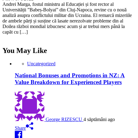
Andrei Marga, fostul ministru al Educației și fost rector al
Universității ”Babeș-Bolyai” din Cluj-Napoca, revine cu o nouă
analiză asupra conflictului militar din Ucraina. El remarcă mizeriile
de ambele părți și susține că lasate nerezolvate probleme din al
Doilea război mondial izbucnesc acum și ar trebui mers până la
capăt cu […]
You May Like
Uncategorized
National Bonuses and Promotions in NZ: A
Value Breakdown for Experienced Players
George RIZESCU
4 săptămâni ago
Share