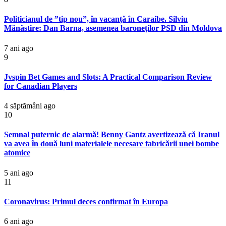
Politicianul de ”tip nou”, în vacanță în Caraibe. Silviu
Mănăstire: Dan Barna, asemenea baroneților PSD din Moldova
7 ani ago
9
Jvspin Bet Games and Slots: A Practical Comparison Review
for Canadian Players
4 săptămâni ago
10
Semnal puternic de alarmă! Benny Gantz avertizează că Iranul
va avea în două luni materialele necesare fabricării unei bombe
atomice
5 ani ago
11
Coronavirus: Primul deces confirmat în Europa
6 ani ago