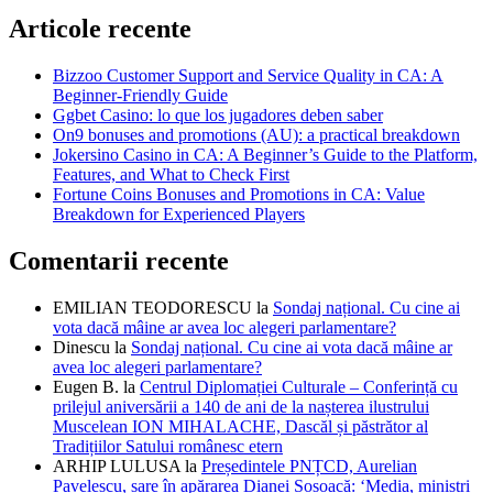
Articole recente
Bizzoo Customer Support and Service Quality in CA: A
Beginner-Friendly Guide
Ggbet Casino: lo que los jugadores deben saber
On9 bonuses and promotions (AU): a practical breakdown
Jokersino Casino in CA: A Beginner’s Guide to the Platform,
Features, and What to Check First
Fortune Coins Bonuses and Promotions in CA: Value
Breakdown for Experienced Players
Comentarii recente
EMILIAN TEODORESCU
la
Sondaj național. Cu cine ai
vota dacă mâine ar avea loc alegeri parlamentare?
Dinescu
la
Sondaj național. Cu cine ai vota dacă mâine ar
avea loc alegeri parlamentare?
Eugen B.
la
Centrul Diplomației Culturale – Conferință cu
prilejul aniversării a 140 de ani de la nașterea ilustrului
Muscelean ION MIHALACHE, Dascăl și păstrător al
Tradițiilor Satului românesc etern
ARHIP LULUSA
la
Președintele PNȚCD, Aurelian
Pavelescu, sare în apărarea Dianei Șoșoacă: ‘Media, miniștri