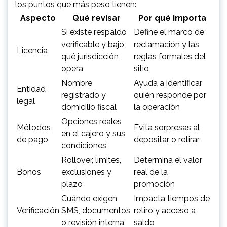
los puntos que más peso tienen:
Aspecto
Qué revisar
Por qué importa
Si existe respaldo
Define el marco de
verificable y bajo
reclamación y las
Licencia
qué jurisdicción
reglas formales del
opera
sitio
Nombre
Ayuda a identificar
Entidad
registrado y
quién responde por
legal
domicilio fiscal
la operación
Opciones reales
Métodos
Evita sorpresas al
en el cajero y sus
de pago
depositar o retirar
condiciones
Rollover, límites,
Determina el valor
Bonos
exclusiones y
real de la
plazo
promoción
Cuándo exigen
Impacta tiempos de
Verificación
SMS, documentos
retiro y acceso a
o revisión interna
saldo