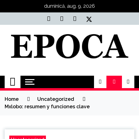
Skip
duminică, aug. 9, 2026
to
content
Epoca
Cele mai noi știri online din România
Home
Uncategorized
Mxlobo: resumen y funciones clave