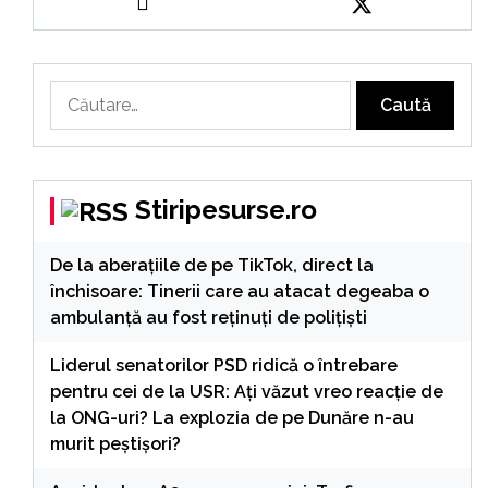
Caută
după:
Stiripesurse.ro
De la aberațiile de pe TikTok, direct la
închisoare: Tinerii care au atacat degeaba o
ambulanță au fost reținuți de polițiști
Liderul senatorilor PSD ridică o întrebare
pentru cei de la USR: Ați văzut vreo reacție de
la ONG-uri? La explozia de pe Dunăre n-au
murit peștișori?