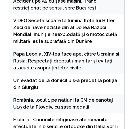
Accident pe A2 cu șase mașini. Trafic
restricţionat pe sensul spre București
VIDEO Seceta scoate la lumină flota lui Hitler:
Zeci de nave naziste din al Doilea Război
Mondial, muniție neexplodată și o motocicletă
militară ies la suprafață din Dunăre
Papa Leon al XIV-lea face apel către Ucraina și
Rusia: Respectați dreptul umanitar şi evitați
atacurile asupra ţintelor civile
Un evadat de la domiciliu s-a predat la poliția
din Giurgiu
România, locul 1 pe naţiuni la CM de canotaj
U19 de la Plovdiv, cu şase medalii
E oficial: Cununiile religioase ale românilor
efectuate în bisericile ortodoxe din Italia vor fi