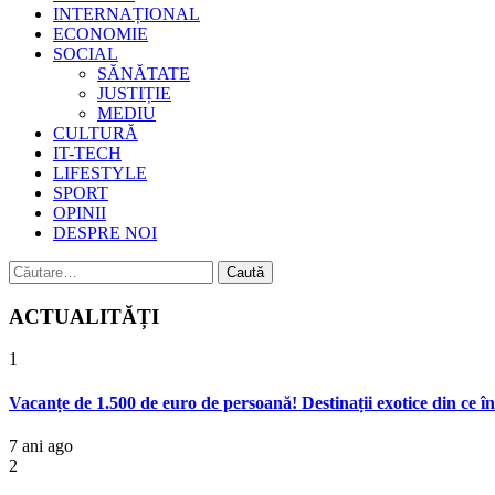
INTERNAȚIONAL
ECONOMIE
SOCIAL
SĂNĂTATE
JUSTIȚIE
MEDIU
CULTURĂ
IT-TECH
LIFESTYLE
SPORT
OPINII
DESPRE NOI
Caută
după:
ACTUALITĂȚI
1
Vacanțe de 1.500 de euro de persoană! Destinații exotice din ce î
7 ani ago
2