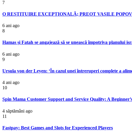
7
O RESTITUIRE EXCEPȚIONALĂ; PREOT VASILE POPOV
6 ani ago
8
Hamas și Fatah se angajează să se unească împotriva planului isr
6 ani ago
9
Ursula von der Leyen: ‘În cazul unei întreruperi complete a alime
4 ani ago
10
Spin Mama Customer Support and Service Quality: A Beginner’s
4 săptămâni ago
11
Fastpay: Best Games and Slots for Experienced Players