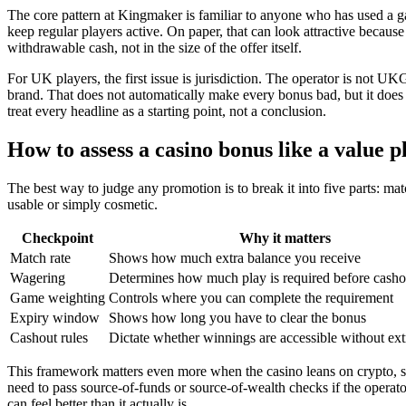
The core pattern at Kingmaker is familiar to anyone who has used a ga
keep regular players active. On paper, that can look attractive because
withdrawable cash, not in the size of the offer itself.
For UK players, the first issue is jurisdiction. The operator is not
brand. That does not automatically make every bonus bad, but it does
treat every headline as a starting point, not a conclusion.
How to assess a casino bonus like a value p
The best way to judge any promotion is to break it into five parts: m
usable or simply cosmetic.
Checkpoint
Why it matters
Match rate
Shows how much extra balance you receive
Wagering
Determines how much play is required before casho
Game weighting
Controls where you can complete the requirement
Expiry window
Shows how long you have to clear the bonus
Cashout rules
Dictate whether winnings are accessible without extr
This framework matters even more when the casino leans on crypto, si
need to pass source-of-funds or source-of-wealth checks if the operato
can feel better than it actually is.