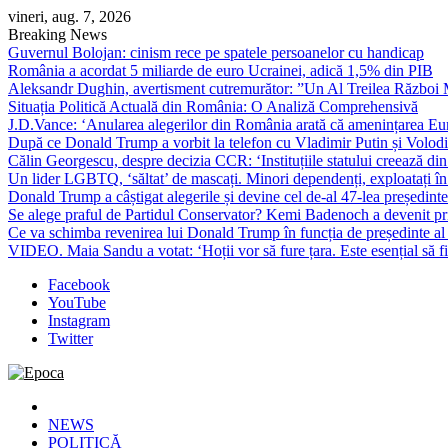
Skip
vineri, aug. 7, 2026
to
Breaking News
content
Guvernul Bolojan: cinism rece pe spatele persoanelor cu handicap
România a acordat 5 miliarde de euro Ucrainei, adică 1,5% din PIB
Aleksandr Dughin, avertisment cutremurător: ”Un Al Treilea Război Mond
Situația Politică Actuală din România: O Analiză Comprehensivă
J.D.Vance: ‘Anularea alegerilor din România arată că amenințarea Euro
După ce Donald Trump a vorbit la telefon cu Vladimir Putin și Volodimi
Călin Georgescu, despre decizia CCR: ‘Instituțiile statului creează din 
Un lider LGBTQ, ‘săltat’ de mascați. Minori dependenți, exploatați în
Donald Trump a câștigat alegerile și devine cel de-al 47-lea președinte
Se alege praful de Partidul Conservator? Kemi Badenoch a devenit primu
Ce va schimba revenirea lui Donald Trump în funcția de președinte a
VIDEO. Maia Sandu a votat: ‘Hoții vor să fure țara. Este esențial să fi
Facebook
YouTube
Instagram
Twitter
Epoca
Cele mai noi știri online din România
NEWS
POLITICĂ