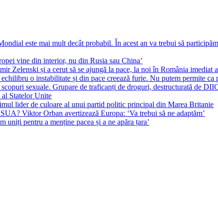
ial este mai mult decât probabil. În acest an va trebui să participăm l
pei vine din interior, nu din Rusia sau China’
r Zelenski și a cerut să se ajungă la pace, la noi în România imediat au 
echilibru o instabilitate și din pace creează furie. Nu putem permite ca 
 scopuri sexuale. Grupare de traficanți de droguri, destructurată de DI
 al Statelor Unite
l lider de culoare al unui partid politic principal din Marea Britanie
l SUA? Viktor Orban avertizează Europa: ‘Va trebui să ne adaptăm’
m uniți pentru a menține pacea și a ne apăra țara’