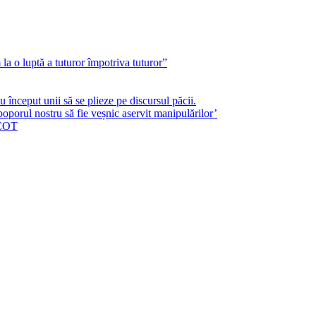
a o luptă a tuturor împotriva tuturor”
început unii să se plieze pe discursul păcii.
poporul nostru să fie veșnic aservit manipulărilor’
ICOT