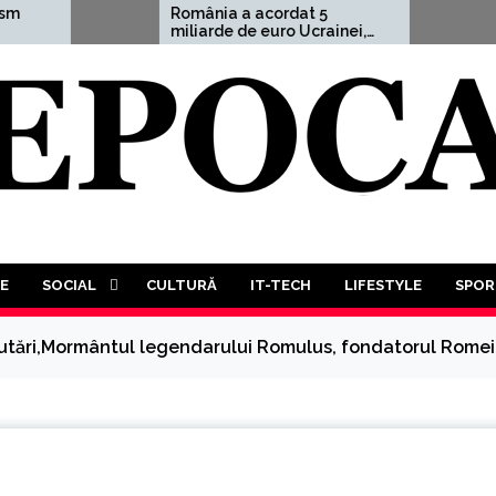
România a acordat 5
Aleksandr Dugh
miliarde de euro Ucrainei,
avertisment c
adică 1,5% din PIB
”Un Al Treilea
Mondial este m
decât probabil.
va trebui să pa
luptă a tuturor
tuturor”
E
SOCIAL
CULTURĂ
IT-TECH
LIFESTYLE
SPOR
utări,Mormântul legendarului Romulus, fondatorul Romei, 