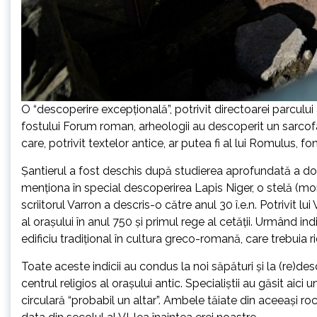
O “descoperire excepţională”, potrivit directoarei parcului
fostului Forum roman, arheologii au descoperit un sarcofa
care, potrivit textelor antice, ar putea fi al lui Romulus, f
Şantierul a fost deschis după studierea aprofundată a d
menţiona în special descoperirea Lapis Niger, o stelă (
scriitorul Varron a descris-o către anul 30 î.e.n. Potrivit 
al oraşului în anul 750 şi primul rege al cetăţii. Urmând in
edificiu tradiţional în cultura greco-romană, care trebuia
Toate aceste indicii au condus la noi săpături şi la (re)d
centrul religios al oraşului antic. Specialiştii au găsit ai
circulară “probabil un altar”. Ambele tăiate din aceeaşi ro