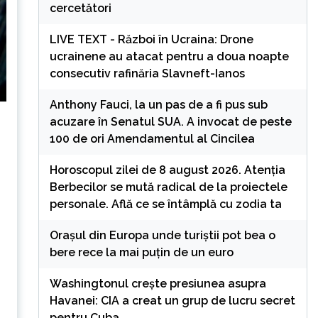
cercetători
LIVE TEXT - Război în Ucraina: Drone
ucrainene au atacat pentru a doua noapte
consecutiv rafinăria Slavneft-Ianos
Anthony Fauci, la un pas de a fi pus sub
acuzare în Senatul SUA. A invocat de peste
100 de ori Amendamentul al Cincilea
Horoscopul zilei de 8 august 2026. Atenția
Berbecilor se mută radical de la proiectele
personale. Află ce se întâmplă cu zodia ta
Orașul din Europa unde turiștii pot bea o
bere rece la mai puțin de un euro
Washingtonul creşte presiunea asupra
Havanei: CIA a creat un grup de lucru secret
pentru Cuba