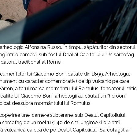
 arheologic Alfonsina Russo. În timpul săpăturilor din sectorul
g într-o cameră, sub fostul Deal al Capitoliului. Un sarcofag
ondatorul tradiţional al Romei.
ocumentelor lui Giacomo Boni, datate din 1899. Arheologul
monument cu caracter comemorativ) de tip vulcanic pe care
lui Varron, altarul marca mormântul lui Romulus, fondatorul mitic
dicaţiile lui Giacomo Boni, arheologii au căutat un “heroon”,
 ridicat deasupra mormântului lui Romulus.
escoperirea unei camere subterane, sub Dealul Capitoliului,
ci un sarcofag de un metru şi 40 de cm lungime şi o piatră
că vulcanică ca cea de pe Dealul Capitoliului. Sarcofagul ar