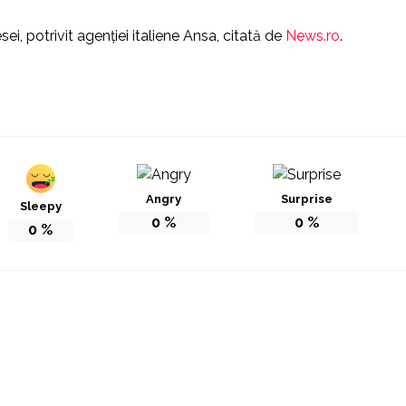
ei, potrivit agenţiei italiene Ansa, citată de
News.ro
.
Angry
Surprise
Sleepy
0
%
0
%
0
%