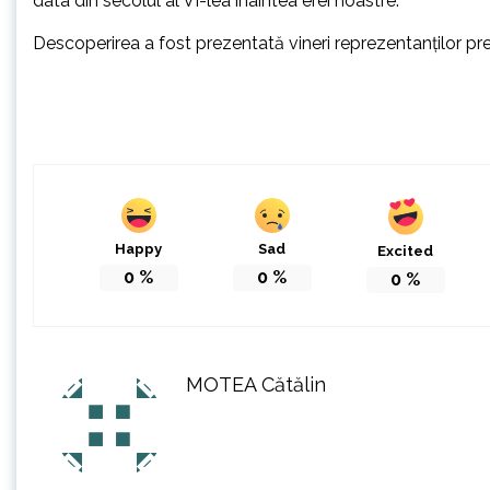
data din secolul al VI-lea înaintea erei noastre.
Descoperirea a fost prezentată vineri reprezentanţilor pres
Happy
Sad
Excited
0
%
0
%
0
%
MOTEA Cătălin