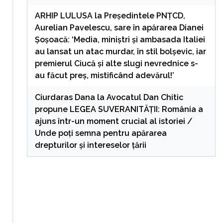
ARHIP LULUSA
la
Președintele PNȚCD,
Aurelian Pavelescu, sare în apărarea Dianei
Șoșoacă: ‘Media, miniștri și ambasada Italiei
au lansat un atac murdar, în stil bolșevic, iar
premierul Ciucă și alte slugi nevrednice s-
au făcut preș, mistificând adevărul!’
Ciurdaras Dana
la
Avocatul Dan Chitic
propune LEGEA SUVERANITĂȚII: România a
ajuns într-un moment crucial al istoriei /
Unde poți semna pentru apărarea
drepturilor și intereselor țării