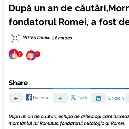
După un an de căutări,Mor
fondatorul Romei, a fost d
MOTEA Cătălin
6 ani ago
7
0
Share
Facebook
Twitter
LinkedIn
După un an de căutări, echipa de arheologi care lucrea
mormântul lui Romulus, fondatorul mitolo
gic al Romei.