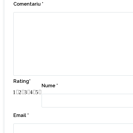
Comentariu
*
Rating
*
Nume
*
1
2
3
4
5
Email
*