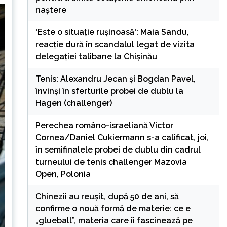
naștere
'Este o situație rușinoasă': Maia Sandu,
reacție dură în scandalul legat de vizita
delegației talibane la Chișinău
Tenis: Alexandru Jecan şi Bogdan Pavel,
învinşi în sferturile probei de dublu la
Hagen (challenger)
Perechea româno-israeliană Victor
Cornea/Daniel Cukiermann s-a calificat, joi,
în semifinalele probei de dublu din cadrul
turneului de tenis challenger Mazovia
Open, Polonia
Chinezii au reușit, după 50 de ani, să
confirme o nouă formă de materie: ce e
„glueball”, materia care îi fascinează pe