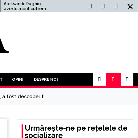
in,
Situația Politică Actuală
utremurător:
din România: O Analiză
 Război
Comprehensivă
ai mult
 În acest an
rticipăm la o
 împotriva
T
OPINII
DESPRE NOI
a fost descoperit.
Urmărește-ne pe rețelele de
socializare