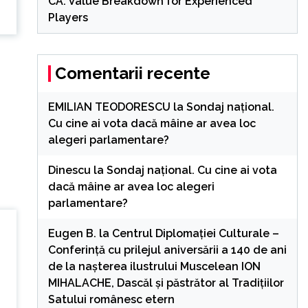
CA: Value Breakdown for Experienced
Players
Comentarii recente
EMILIAN TEODORESCU
la
Sondaj național.
Cu cine ai vota dacă mâine ar avea loc
alegeri parlamentare?
Dinescu
la
Sondaj național. Cu cine ai vota
dacă mâine ar avea loc alegeri
parlamentare?
Eugen B.
la
Centrul Diplomației Culturale –
Conferință cu prilejul aniversării a 140 de ani
de la nașterea ilustrului Muscelean ION
MIHALACHE, Dascăl și păstrător al Tradițiilor
Satului românesc etern