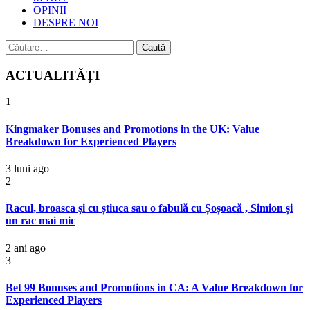
OPINII
DESPRE NOI
Caută
după:
ACTUALITĂȚI
1
Kingmaker Bonuses and Promotions in the UK: Value
Breakdown for Experienced Players
3 luni ago
2
Racul, broasca și cu știuca sau o fabulă cu Șoșoacă , Simion și
un rac mai mic
2 ani ago
3
Bet 99 Bonuses and Promotions in CA: A Value Breakdown for
Experienced Players