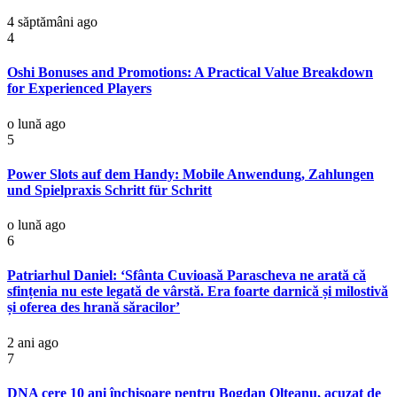
4 săptămâni ago
4
Oshi Bonuses and Promotions: A Practical Value Breakdown
for Experienced Players
o lună ago
5
Power Slots auf dem Handy: Mobile Anwendung, Zahlungen
und Spielpraxis Schritt für Schritt
o lună ago
6
Patriarhul Daniel: ‘Sfânta Cuvioasă Parascheva ne arată că
sfințenia nu este legată de vârstă. Era foarte darnică și milostivă
și oferea des hrană săracilor’
2 ani ago
7
DNA cere 10 ani închisoare pentru Bogdan Olteanu, acuzat de