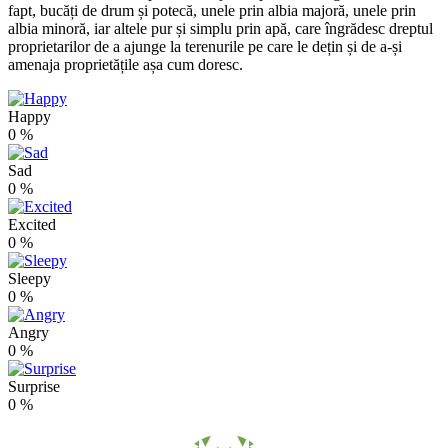
fapt, bucăți de drum și potecă, unele prin albia majoră, unele prin
albia minoră, iar altele pur și simplu prin apă, care îngrădesc dreptul
proprietarilor de a ajunge la terenurile pe care le dețin și de a-și
amenaja proprietățile așa cum doresc.
Happy
0
%
Sad
0
%
Excited
0
%
Sleepy
0
%
Angry
0
%
Surprise
0
%