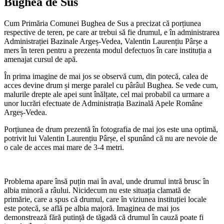
Bughea de Sus
Cum Primăria Comunei Bughea de Sus a precizat că porțiunea
respective de teren, pe care ar trebui să fie drumul, e în administrarea
Administrației Bazinale Argeș-Vedea, Valentin Laurențiu Pârșe a
mers în teren pentru a prezenta modul defectuos în care instituția a
amenajat cursul de apă.
În prima imagine de mai jos se observă cum, din potecă, calea de
acces devine drum și merge paralel cu pârâul Bughea. Se vede cum,
malurile drepte ale apei sunt înălțate, cel mai probabil ca urmare a
unor lucrări efectuate de Administrația Bazinală Apele Române
Argeș-Vedea.
Porțiunea de drum prezentă în fotografia de mai jos este una optimă,
potrivit lui Valentin Laurențiu Pârșe, el spunând că nu are nevoie de
o cale de acces mai mare de 3-4 metri.
Problema apare însă puțin mai în aval, unde drumul intră brusc în
albia minoră a râului. Nicidecum nu este situația clamată de
primărie, care a spus că drumul, care în viziunea instituției locale
este potecă, se află pe albia majoră. Imaginea de mai jos
demonstrează fără putință de tăgadă că drumul în cauză poate fi