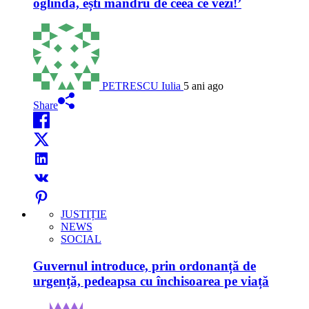
oglindă, ești mândru de ceea ce vezi!’
PETRESCU Iulia
5 ani ago
Share
JUSTIȚIE
NEWS
SOCIAL
Guvernul introduce, prin ordonanță de
urgență, pedeapsa cu închisoarea pe viață