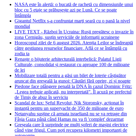
NASA este în alertă: o bucată de rachetă cu dimensiunile unui
bloc cu 5 etaje se prăbușește azi pe Lună. Ce se poate
întâmpla
Gigantul Netflix s-a confruntat marţi seară cu o pană la nivel
mondial
LIVE TEXT - Război în Ucraina: Rușii pregătesc o invazie în
zona Cernigău, susțin serviciile de informații ucrainene
Horoscopul zilei de 6 august 2026. Atenția Leilor se îndreaptă
către gestiunea resurselor financiare. Află ce se întâmplă cu
zodia ta
Renaște o bijuterie arhitecturală interbelică: Palatul Ligii
Culturale, consolidat și restaurat cu aproape 100 de milioane
de lei
Mobilizare totală pentru a găsi un bilet de loterie câștigător
aruncat din greșeală la gunoi: Căutări fără oprire, zi și noapte
Piedone face plângere penală la DNA în cazul Dominic Fritz:
„Legea trebuie aplicată, nu interpretată”. Îl acuză pe prefectul
de Timiș de abuz în serviciu
Scandal de lux: Șeful Revolut, Nik Storonsky, acționat în
instanță pentru un superyacht de 350 de milioane de euro
Netanyahu susține că armata israeliană nu se va retrage din
Fâșia Gaza până când Hamas nu va fi 'complet' dezarmat
Greșeala care îi surprinde pe mulți șoferi de mașini electrice
când vine frigul. Cum poți recupera kilometri importanți de
autonomie