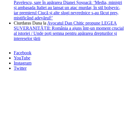
Pavelescu, sare în apărarea Dianei Șoșoacă: ‘Media, miniștri
și ambasada Italiei au lansat un atac murdar, în stil bolșevic,
iar premierul Ciucă și alte slugi nevrednice s-au făcut preș,
mistificând adevărul!’
Ciurdaras Dana
la
Avocatul Dan Chitic propune LEGEA
SUVERANITĂȚII: România a ajuns într-un moment crucial
al istoriei / Unde poți semna pentru apărarea drepturilor și
intereselor țării
Facebook
YouTube
Instagram
Twitter