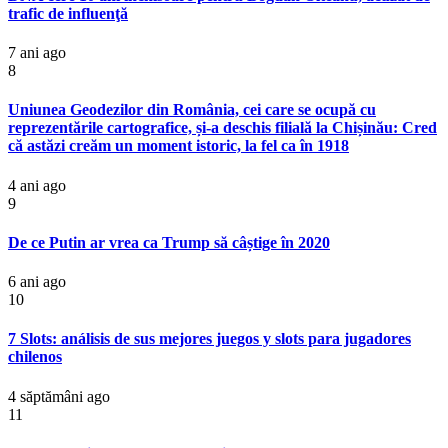
trafic de influenţă
7 ani ago
8
Uniunea Geodezilor din România, cei care se ocupă cu
reprezentările cartografice, și-a deschis filială la Chișinău: Cred
că astăzi creăm un moment istoric, la fel ca în 1918
4 ani ago
9
De ce Putin ar vrea ca Trump să câștige în 2020
6 ani ago
10
7 Slots: análisis de sus mejores juegos y slots para jugadores
chilenos
4 săptămâni ago
11