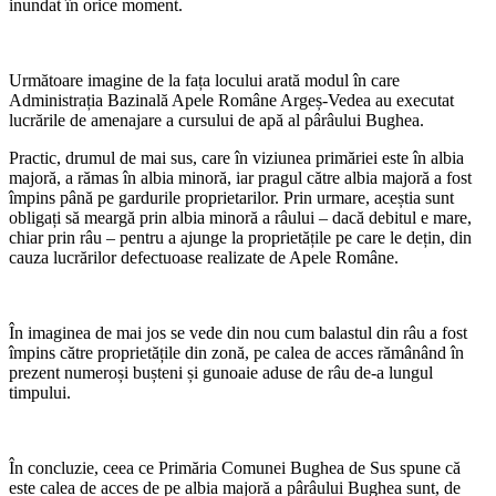
inundat în orice moment.
Următoare imagine de la fața locului arată modul în care
Administrația Bazinală Apele Române Argeș-Vedea au executat
lucrările de amenajare a cursului de apă al pârâului Bughea.
Practic, drumul de mai sus, care în viziunea primăriei este în albia
majoră, a rămas în albia minoră, iar pragul către albia majoră a fost
împins până pe gardurile proprietarilor. Prin urmare, aceștia sunt
obligați să meargă prin albia minoră a râului – dacă debitul e mare,
chiar prin râu – pentru a ajunge la proprietățile pe care le dețin, din
cauza lucrărilor defectuoase realizate de Apele Române.
În imaginea de mai jos se vede din nou cum balastul din râu a fost
împins către proprietățile din zonă, pe calea de acces rămânând în
prezent numeroși bușteni și gunoaie aduse de râu de-a lungul
timpului.
În concluzie, ceea ce Primăria Comunei Bughea de Sus spune că
este calea de acces de pe albia majoră a pârâului Bughea sunt, de