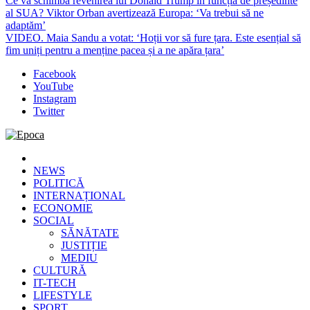
Ce va schimba revenirea lui Donald Trump în funcția de președinte
al SUA? Viktor Orban avertizează Europa: ‘Va trebui să ne
adaptăm’
VIDEO. Maia Sandu a votat: ‘Hoții vor să fure țara. Este esențial să
fim uniți pentru a menține pacea și a ne apăra țara’
Facebook
YouTube
Instagram
Twitter
Epoca
Cele mai noi știri online din România
NEWS
POLITICĂ
INTERNAȚIONAL
ECONOMIE
SOCIAL
SĂNĂTATE
JUSTIȚIE
MEDIU
CULTURĂ
IT-TECH
LIFESTYLE
SPORT