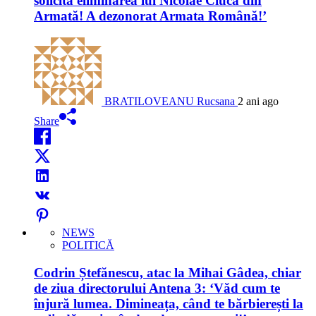
solicită eliminarea lui Nicolae Ciucă din
Armată! A dezonorat Armata Română!’
BRATILOVEANU Rucsana
2 ani ago
Share
NEWS
POLITICĂ
Codrin Ștefănescu, atac la Mihai Gâdea, chiar
de ziua directorului Antena 3: ‘Văd cum te
înjură lumea. Dimineața, când te bărbierești la