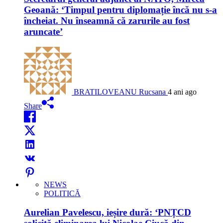
Geoană: ‘Timpul pentru diplomație încă nu s-a
încheiat. Nu înseamnă că zarurile au fost
aruncate’
BRATILOVEANU Rucsana
4 ani ago
Share
NEWS
POLITICĂ
Aurelian Pavelescu, ieșire dură: ‘PNȚCD