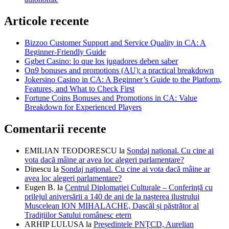
Articole recente
Bizzoo Customer Support and Service Quality in CA: A
Beginner-Friendly Guide
Ggbet Casino: lo que los jugadores deben saber
On9 bonuses and promotions (AU): a practical breakdown
Jokersino Casino in CA: A Beginner’s Guide to the Platform,
Features, and What to Check First
Fortune Coins Bonuses and Promotions in CA: Value
Breakdown for Experienced Players
Comentarii recente
EMILIAN TEODORESCU
la
Sondaj național. Cu cine ai
vota dacă mâine ar avea loc alegeri parlamentare?
Dinescu
la
Sondaj național. Cu cine ai vota dacă mâine ar
avea loc alegeri parlamentare?
Eugen B.
la
Centrul Diplomației Culturale – Conferință cu
prilejul aniversării a 140 de ani de la nașterea ilustrului
Muscelean ION MIHALACHE, Dascăl și păstrător al
Tradițiilor Satului românesc etern
ARHIP LULUSA
la
Președintele PNȚCD, Aurelian