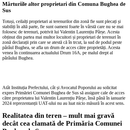
Mărturiile altor proprietari din Comuna Bughea de
Sus
Totuși, ceilalți proprietari ai terenurilor din zonă fie sunt plecați și
stabiliți în altă parte, fie sunt oameni foarte în vârstă care nu se mai
folosesc de terenuri, potrivit lui Valentin Laurențiu Pârșe. Acesta
obținut din partea mai multor locuitori și proprietari de terenuri în
zonă declarații prin care se atestă că în trcut, la sud de podul peste
pârâul Bughea, se afla un drum de acces către proprietăți. Acesta
venea în continuarea actualului Drum 16A, pe malul drept al
pârâului Bughea.
Atât Instituția Prefectului, cât și Avocatul Poporului au solicitat
expres Primăriei Comunei Bughea de Sus să assigure cale de acces
către proprietatea lui Valentin Laurențiu Pârșe, însă până în ianuarie
2024 reprezentanții UAT-ului nu au luat nicio măsură în acest sens.
Realitatea din teren – mult mai gravă
decât cea clamată de Primăria Comunei