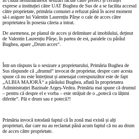
În ciuda nenumăratelor sesizări făcute către prefect și cerinței
exprese a instituției către UAT Bughea de Sus de a se facilita accesul
către proprietate, primăria comunei a refuzat până în acest moment
să-i asigure lui Valentin Laurențiu Pârșe o cale de acces către
proprietatea în posesia căreia a intrat.
De asemenea, pe planul de acces și delimitare al imobilului, deținut
de Valentin Laurențiu Pârșe, în partea de est, paralele cu pârâul
Bughea, apare „Drum acces“.
Într-un răspuns la o sesizare a proprietarului, Primăria Bughea de
Sus răspunde că „drumul“ invocat de proprietar, despre care acesta
spune că nu este întreținut și amenajat corespunzător este de fapt
„ALBIA MAJORĂ“ a pârâului Bughea, aflată în proprietatea
Administrației Bazinale Argeș-Vedea. Primăria mai spune că drumul
– pentru că despre el e vorba – este străjuit de o „potecă cu lățimi
diferite“. Păi e drum sau e potecă?!
Primăria invocă totodată faptul că în zonă mai există și alți
proprietari, dar care nu au reclamat până acum faptul că nu au drum
de acces către proprietate.