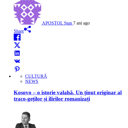
APOSTOL Stan
7 ani ago
Share
CULTURĂ
NEWS
Kosovo – o istorie valahă. Un ținut originar al
traco-geților și ilirilor romanizați