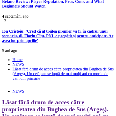
Betano Review: Player Reputation, Pros, Cons, and What
Beginners Should Watch
4 săptămâni ago
12
Ion Cristoiu: ‘Cred că al treilea premier va fi, în cadrul unui
scenariu, dl. Florin Cîțu. PNL e pregătit și pentru anticipate. Ar
avea loc prin aprilie’
5 ani ago
Home
NEWS
Lăsat fără drum de acces către proprietatea din Bughea de Sus
(Argeș). Un cetățean se luptă de mai mulți ani cu morile de
vânt din primărie
NEWS
Lăsat fără drum de acces către
proprietatea din Bughea de Sus (Argeș).