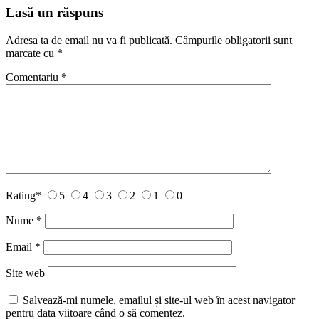
Lasă un răspuns
Adresa ta de email nu va fi publicată.
Câmpurile obligatorii sunt
marcate cu
*
Comentariu
*
Rating
*
5
4
3
2
1
0
Nume
*
Email
*
Site web
Salvează-mi numele, emailul și site-ul web în acest navigator
pentru data viitoare când o să comentez.