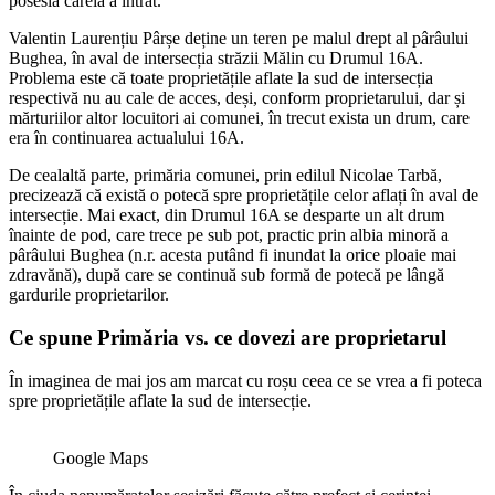
posesia căreia a intrat.
Valentin Laurențiu Pârșe deține un teren pe malul drept al pârâului
Bughea, în aval de intersecția străzii Mălin cu Drumul 16A.
Problema este că toate proprietățile aflate la sud de intersecția
respectivă nu au cale de acces, deși, conform proprietarului, dar și
mărturiilor altor locuitori ai comunei, în trecut exista un drum, care
era în continuarea actualului 16A.
De cealaltă parte, primăria comunei, prin edilul Nicolae Tarbă,
precizează că există o potecă spre proprietățile celor aflați în aval de
intersecție. Mai exact, din Drumul 16A se desparte un alt drum
înainte de pod, care trece pe sub pot, practic prin albia minoră a
pârâului Bughea (n.r. acesta putând fi inundat la orice ploaie mai
zdravănă), după care se continuă sub formă de potecă pe lângă
gardurile proprietarilor.
Ce spune Primăria vs. ce dovezi are proprietarul
În imaginea de mai jos am marcat cu roșu ceea ce se vrea a fi poteca
spre proprietățile aflate la sud de intersecție.
Google Maps