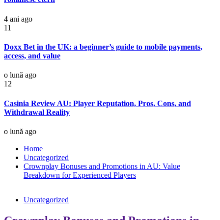
4 ani ago
11
Doxx Bet in the UK: a beginner’s guide to mobile payments,
access, and value
o lună ago
12
Casinia Review AU: Player Reputation, Pros, Cons, and
Withdrawal Reality
o lună ago
Home
Uncategorized
Crownplay Bonuses and Promotions in AU: Value
Breakdown for Experienced Players
Uncategorized