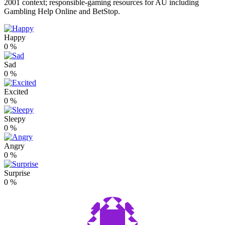
2001 context; responsible-gaming resources for AU including
Gambling Help Online and BetStop.
Happy
0
%
Sad
0
%
Excited
0
%
Sleepy
0
%
Angry
0
%
Surprise
0
%