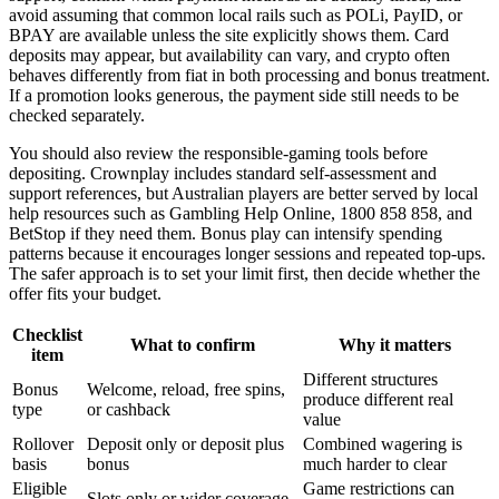
avoid assuming that common local rails such as POLi, PayID, or
BPAY are available unless the site explicitly shows them. Card
deposits may appear, but availability can vary, and crypto often
behaves differently from fiat in both processing and bonus treatment.
If a promotion looks generous, the payment side still needs to be
checked separately.
You should also review the responsible-gaming tools before
depositing. Crownplay includes standard self-assessment and
support references, but Australian players are better served by local
help resources such as Gambling Help Online, 1800 858 858, and
BetStop if they need them. Bonus play can intensify spending
patterns because it encourages longer sessions and repeated top-ups.
The safer approach is to set your limit first, then decide whether the
offer fits your budget.
Checklist
What to confirm
Why it matters
item
Different structures
Bonus
Welcome, reload, free spins,
produce different real
type
or cashback
value
Rollover
Deposit only or deposit plus
Combined wagering is
basis
bonus
much harder to clear
Eligible
Game restrictions can
Slots only or wider coverage