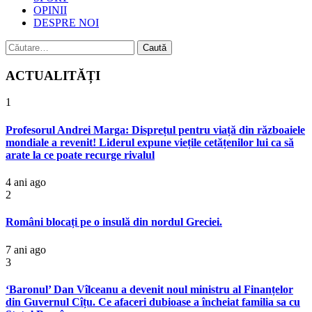
OPINII
DESPRE NOI
Caută
după:
ACTUALITĂȚI
1
Profesorul Andrei Marga: Disprețul pentru viață din războaiele
mondiale a revenit! Liderul expune viețile cetățenilor lui ca să
arate la ce poate recurge rivalul
4 ani ago
2
Români blocați pe o insulă din nordul Greciei.
7 ani ago
3
‘Baronul’ Dan Vîlceanu a devenit noul ministru al Finanțelor
din Guvernul Cîțu. Ce afaceri dubioase a încheiat familia sa cu