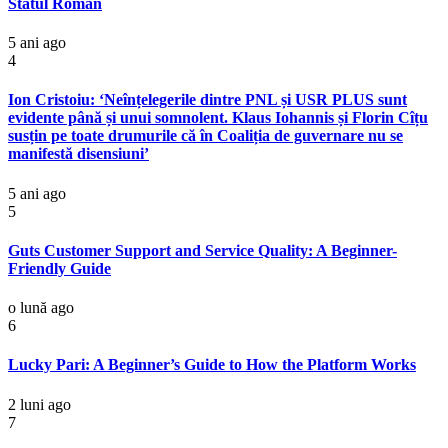
Statul Român
5 ani ago
4
Ion Cristoiu: ‘Neînțelegerile dintre PNL și USR PLUS sunt
evidente până și unui somnolent. Klaus Iohannis și Florin Cîțu
susțin pe toate drumurile că în Coaliția de guvernare nu se
manifestă disensiuni’
5 ani ago
5
Guts Customer Support and Service Quality: A Beginner-
Friendly Guide
o lună ago
6
Lucky Pari: A Beginner’s Guide to How the Platform Works
2 luni ago
7