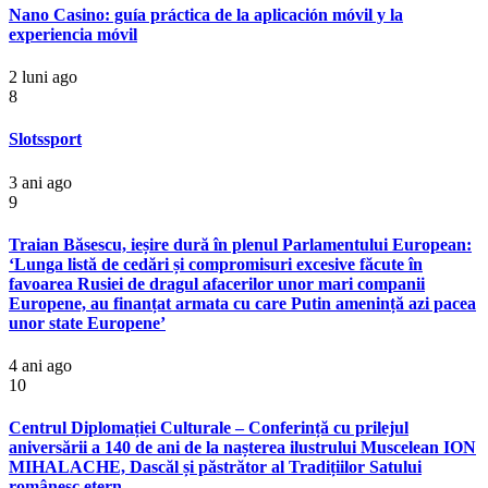
Nano Casino: guía práctica de la aplicación móvil y la
experiencia móvil
2 luni ago
8
Slotssport
3 ani ago
9
Traian Băsescu, ieșire dură în plenul Parlamentului European:
‘Lunga listă de cedări și compromisuri excesive făcute în
favoarea Rusiei de dragul afacerilor unor mari companii
Europene, au finanțat armata cu care Putin amenință azi pacea
unor state Europene’
4 ani ago
10
Centrul Diplomației Culturale – Conferință cu prilejul
aniversării a 140 de ani de la nașterea ilustrului Muscelean ION
MIHALACHE, Dascăl și păstrător al Tradițiilor Satului
românesc etern