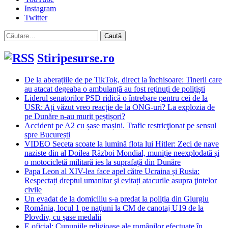
Instagram
Twitter
Caută
după:
Stiripesurse.ro
De la aberațiile de pe TikTok, direct la închisoare: Tinerii care
au atacat degeaba o ambulanță au fost reținuți de polițiști
Liderul senatorilor PSD ridică o întrebare pentru cei de la
USR: Ați văzut vreo reacție de la ONG-uri? La explozia de
pe Dunăre n-au murit peștișori?
Accident pe A2 cu șase mașini. Trafic restricţionat pe sensul
spre București
VIDEO Seceta scoate la lumină flota lui Hitler: Zeci de nave
naziste din al Doilea Război Mondial, muniție neexplodată și
o motocicletă militară ies la suprafață din Dunăre
Papa Leon al XIV-lea face apel către Ucraina și Rusia:
Respectați dreptul umanitar şi evitați atacurile asupra ţintelor
civile
Un evadat de la domiciliu s-a predat la poliția din Giurgiu
România, locul 1 pe naţiuni la CM de canotaj U19 de la
Plovdiv, cu şase medalii
E oficial: Cununiile religioase ale românilor efectuate în