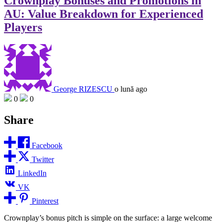
Crownplay Bonuses and Promotions in
AU: Value Breakdown for Experienced
Players
George RIZESCU
o lună ago
0
0
Share
Facebook
Twitter
LinkedIn
VK
Pinterest
Crownplay’s bonus pitch is simple on the surface: a large welcome