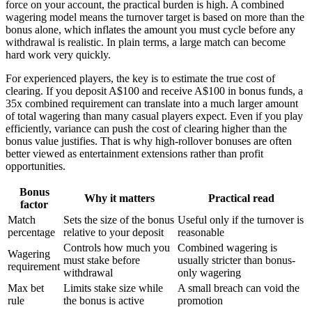
force on your account, the practical burden is high. A combined
wagering model means the turnover target is based on more than the
bonus alone, which inflates the amount you must cycle before any
withdrawal is realistic. In plain terms, a large match can become
hard work very quickly.
For experienced players, the key is to estimate the true cost of
clearing. If you deposit A$100 and receive A$100 in bonus funds, a
35x combined requirement can translate into a much larger amount
of total wagering than many casual players expect. Even if you play
efficiently, variance can push the cost of clearing higher than the
bonus value justifies. That is why high-rollover bonuses are often
better viewed as entertainment extensions rather than profit
opportunities.
Bonus
Why it matters
Practical read
factor
Match
Sets the size of the bonus
Useful only if the turnover is
percentage
relative to your deposit
reasonable
Controls how much you
Combined wagering is
Wagering
must stake before
usually stricter than bonus-
requirement
withdrawal
only wagering
Max bet
Limits stake size while
A small breach can void the
rule
the bonus is active
promotion