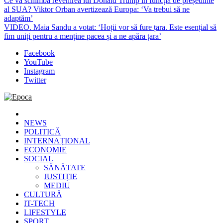
Ce va schimba revenirea lui Donald Trump în funcția de președinte
al SUA? Viktor Orban avertizează Europa: ‘Va trebui să ne
adaptăm’
VIDEO. Maia Sandu a votat: ‘Hoții vor să fure țara. Este esențial să
fim uniți pentru a menține pacea și a ne apăra țara’
Facebook
YouTube
Instagram
Twitter
Epoca
Cele mai noi știri online din România
NEWS
POLITICĂ
INTERNAȚIONAL
ECONOMIE
SOCIAL
SĂNĂTATE
JUSTIȚIE
MEDIU
CULTURĂ
IT-TECH
LIFESTYLE
SPORT