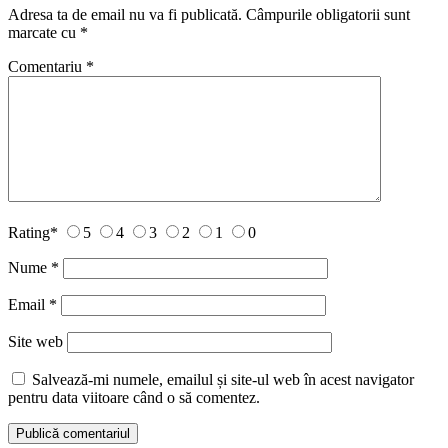
Adresa ta de email nu va fi publicată.
Câmpurile obligatorii sunt
marcate cu
*
Comentariu
*
Rating
*
5
4
3
2
1
0
Nume
*
Email
*
Site web
Salvează-mi numele, emailul și site-ul web în acest navigator
pentru data viitoare când o să comentez.