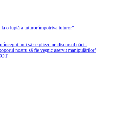
a o luptă a tuturor împotriva tuturor”
început unii să se plieze pe discursul păcii.
poporul nostru să fie veșnic aservit manipulărilor’
ICOT