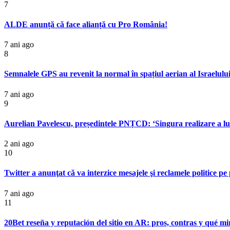
7
ALDE anunță că face alianță cu Pro România!
7 ani ago
8
Semnalele GPS au revenit la normal în spațiul aerian al Israelului
7 ani ago
9
Aurelian Pavelescu, președintele PNȚCD: ‘Singura realizare a lu
2 ani ago
10
Twitter a anunţat că va interzice mesajele şi reclamele politice pe
7 ani ago
11
20Bet reseña y reputación del sitio en AR: pros, contras y qué mir