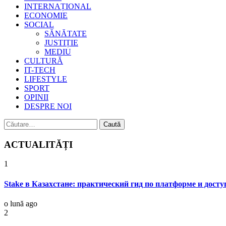
INTERNAȚIONAL
ECONOMIE
SOCIAL
SĂNĂTATE
JUSTIȚIE
MEDIU
CULTURĂ
IT-TECH
LIFESTYLE
SPORT
OPINII
DESPRE NOI
Caută
după:
ACTUALITĂȚI
1
Stake в Казахстане: практический гид по платформе и досту
o lună ago
2