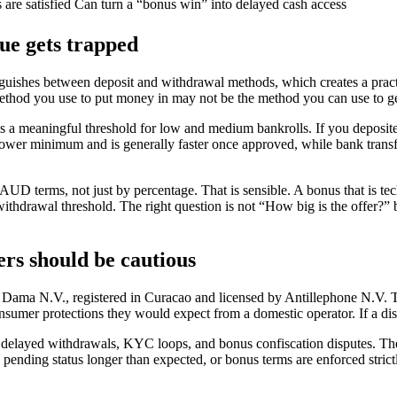
are satisfied
Can turn a “bonus win” into delayed cash access
ue gets trapped
nguishes between deposit and withdrawal methods, which creates a practi
method you use to put money in may not be the method you can use to g
s a meaningful threshold for low and medium bankrolls. If you deposi
 lower minimum and is generally faster once approved, while bank transf
AUD terms, not just by percentage. That is sensible. A bonus that is tec
withdrawal threshold. The right question is not “How big is the offer?”
ers should be cautious
Dama N.V., registered in Curacao and licensed by Antillephone N.V. Tha
onsumer protections they would expect from a domestic operator. If a disp
elayed withdrawals, KYC loops, and bonus confiscation disputes. The iss
pending status longer than expected, or bonus terms are enforced strictly