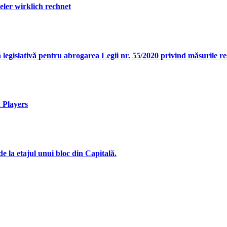
ler wirklich rechnet
legislativă pentru abrogarea Legii nr. 55/2020 privind măsurile r
 Players
e la etajul unui bloc din Capitală.