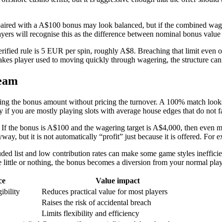
aired with a A$100 bonus may look balanced, but if the combined wager
ayers will recognise this as the difference between nominal bonus value
verified rule is 5 EUR per spin, roughly A$8. Breaching that limit even o
stakes player used to moving quickly through wagering, the structure can f
team
ing the bonus amount without pricing the turnover. A 100% match looks 
ly if you are mostly playing slots with average house edges that do not 
e. If the bonus is A$100 and the wagering target is A$4,000, then even
y, but it is not automatically “profit” just because it is offered. For ex
uded list and low contribution rates can make some game styles ineffici
te little or nothing, the bonus becomes a diversion from your normal pla
ce
Value impact
ibility
Reduces practical value for most players
Raises the risk of accidental breach
Limits flexibility and efficiency