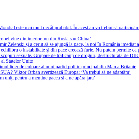
ial este mai mult decât probabil. În acest an va trebui să participăm l
pei vine din interior, nu din Rusia sau China’
r Zelenski și a cerut să se ajungă la pace, la noi în România imediat au 
echilibru o instabilitate și din pace creează furie. Nu putem permite ca 
 scopuri sexuale. Grupare de traficanți de droguri, destructurată de DI
 al Statelor Unite
l lider de culoare al unui partid politic principal din Marea Britanie
l SUA? Viktor Orban avertizează Europa: ‘Va trebui să ne adaptăm’
m uniți pentru a menține pacea și a ne apăra țara’