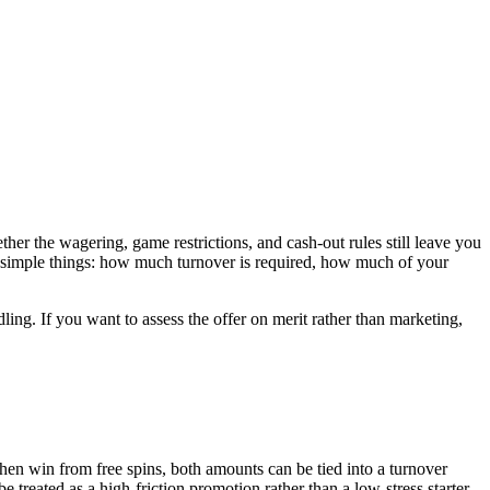
ther the wagering, game restrictions, and cash-out rules still leave you
ee simple things: how much turnover is required, how much of your
ling. If you want to assess the offer on merit rather than marketing,
en win from free spins, both amounts can be tied into a turnover
e treated as a high-friction promotion rather than a low-stress starter