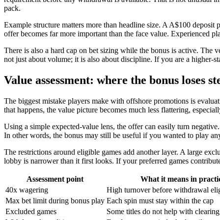
pack.
Example structure matters more than headline size. A A$100 deposit p
offer becomes far more important than the face value. Experienced pl
There is also a hard cap on bet sizing while the bonus is active. The 
not just about volume; it is also about discipline. If you are a higher-
Value assessment: where the bonus loses s
The biggest mistake players make with offshore promotions is evaluat
that happens, the value picture becomes much less flattering, especial
Using a simple expected-value lens, the offer can easily turn negativ
In other words, the bonus may still be useful if you wanted to play anywa
The restrictions around eligible games add another layer. A large excl
lobby is narrower than it first looks. If your preferred games contribu
Assessment point
What it means in practi
40x wagering
High turnover before withdrawal elig
Max bet limit during bonus play
Each spin must stay within the cap
Excluded games
Some titles do not help with clearing