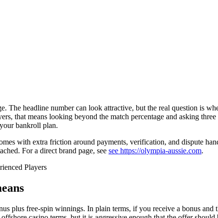
ge. The headline number can look attractive, but the real question is whe
 players, that means looking beyond the match percentage and asking thr
your bankroll plan.
omes with extra friction around payments, verification, and dispute hand
ttached. For a direct brand page, see
see https://olympia-aussie.com
.
means
plus free-spin winnings. In plain terms, if you receive a bonus and th
ffshore casino terms, but it is aggressive enough that the offer should b