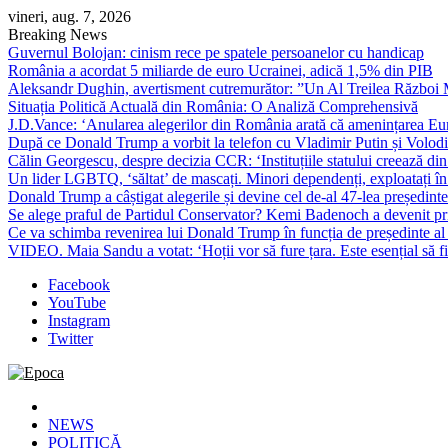
Skip
vineri, aug. 7, 2026
to
Breaking News
content
Guvernul Bolojan: cinism rece pe spatele persoanelor cu handicap
România a acordat 5 miliarde de euro Ucrainei, adică 1,5% din PIB
Aleksandr Dughin, avertisment cutremurător: ”Un Al Treilea Război Mond
Situația Politică Actuală din România: O Analiză Comprehensivă
J.D.Vance: ‘Anularea alegerilor din România arată că amenințarea Euro
După ce Donald Trump a vorbit la telefon cu Vladimir Putin și Volodimi
Călin Georgescu, despre decizia CCR: ‘Instituțiile statului creează din 
Un lider LGBTQ, ‘săltat’ de mascați. Minori dependenți, exploatați în
Donald Trump a câștigat alegerile și devine cel de-al 47-lea președinte
Se alege praful de Partidul Conservator? Kemi Badenoch a devenit primu
Ce va schimba revenirea lui Donald Trump în funcția de președinte a
VIDEO. Maia Sandu a votat: ‘Hoții vor să fure țara. Este esențial să fi
Facebook
YouTube
Instagram
Twitter
Epoca
Cele mai noi știri online din România
NEWS
POLITICĂ