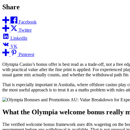
Share
Facebook
Twitter
LinkedIn
VK
Pinterest
Olympia Casino’s bonus offer is best read as a trade-off, not a free ed
with practical value after the fine print is applied. For experienced
usual game mix actually counts, and whether the withdrawal path fits 
That is especially important in Australia, where offshore casino play c
the most useful approach is to treat it as a maths problem with rules a
What the Olympia welcome bonus really 
The verified welcome bonus framework uses 40x wagering on the bonus 
requirement before any withdrawal is available. That is not unusual in o