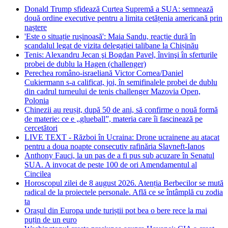
Donald Trump sfidează Curtea Supremă a SUA: semnează
două ordine executive pentru a limita cetățenia americană prin
naștere
'Este o situație rușinoasă': Maia Sandu, reacție dură în
scandalul legat de vizita delegației talibane la Chișinău
Tenis: Alexandru Jecan şi Bogdan Pavel, învinşi în sferturile
probei de dublu la Hagen (challenger)
Perechea româno-israeliană Victor Cornea/Daniel
Cukiermann s-a calificat, joi, în semifinalele probei de dublu
din cadrul turneului de tenis challenger Mazovia Open,
Polonia
Chinezii au reușit, după 50 de ani, să confirme o nouă formă
de materie: ce e „glueball”, materia care îi fascinează pe
cercetători
LIVE TEXT - Război în Ucraina: Drone ucrainene au atacat
pentru a doua noapte consecutiv rafinăria Slavneft-Ianos
Anthony Fauci, la un pas de a fi pus sub acuzare în Senatul
SUA. A invocat de peste 100 de ori Amendamentul al
Cincilea
Horoscopul zilei de 8 august 2026. Atenția Berbecilor se mută
radical de la proiectele personale. Află ce se întâmplă cu zodia
ta
Orașul din Europa unde turiștii pot bea o bere rece la mai
puțin de un euro