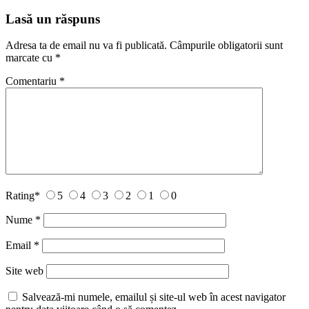
Lasă un răspuns
Adresa ta de email nu va fi publicată.
Câmpurile obligatorii sunt
marcate cu
*
Comentariu
*
Rating
*
5
4
3
2
1
0
Nume
*
Email
*
Site web
Salvează-mi numele, emailul și site-ul web în acest navigator