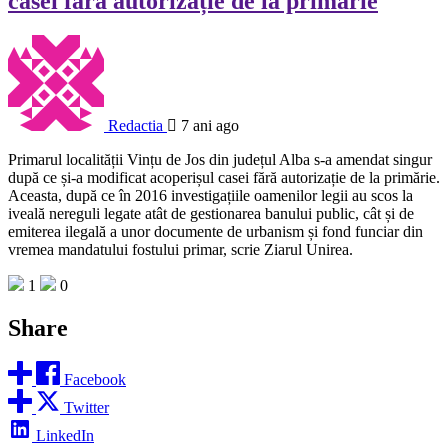
casei fără autorizație de la primărie
Redactia
7 ani ago
Primarul localității Vințu de Jos din județul Alba s-a amendat singur
după ce și-a modificat acoperișul casei fără autorizație de la primărie.
Aceasta, după ce în 2016 investigațiile oamenilor legii au scos la
iveală nereguli legate atât de gestionarea banului public, cât și de
emiterea ilegală a unor documente de urbanism și fond funciar din
vremea mandatului fostului primar, scrie Ziarul Unirea.
1
0
Share
Facebook
Twitter
LinkedIn