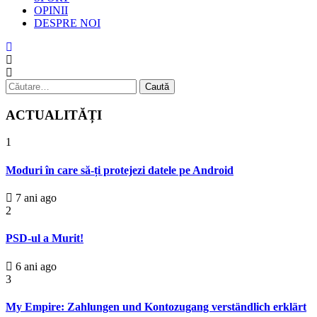
OPINII
DESPRE NOI
Caută
după:
ACTUALITĂȚI
1
Moduri în care să-ți protejezi datele pe Android
7 ani ago
2
PSD-ul a Murit!
6 ani ago
3
My Empire: Zahlungen und Kontozugang verständlich erklärt