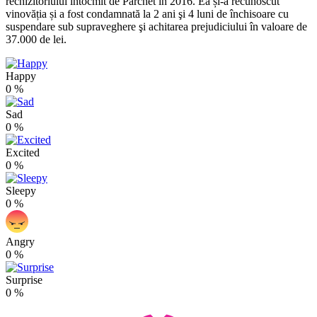
rechizitoriului întocmit de Parchet în 2016. Ea și-a recunoscut
vinovăția și a fost condamnată la 2 ani şi 4 luni de închisoare cu
suspendare sub supraveghere şi achitarea prejudiciului în valoare de
37.000 de lei.
Happy
0
%
Sad
0
%
Excited
0
%
Sleepy
0
%
Angry
0
%
Surprise
0
%