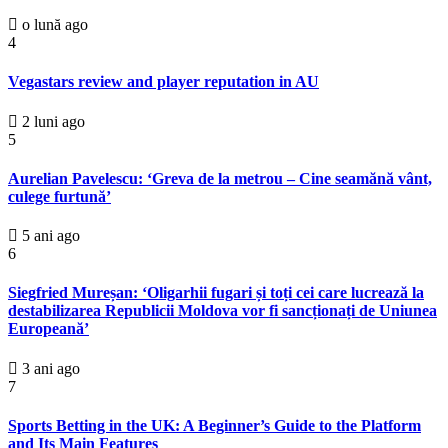
o lună ago
4
Vegastars review and player reputation in AU
2 luni ago
5
Aurelian Pavelescu: ‘Greva de la metrou – Cine seamănă vânt,
culege furtună’
5 ani ago
6
Siegfried Mureșan: ‘Oligarhii fugari și toți cei care lucrează la
destabilizarea Republicii Moldova vor fi sancționați de Uniunea
Europeană’
3 ani ago
7
Sports Betting in the UK: A Beginner’s Guide to the Platform
and Its Main Features