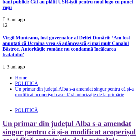
bani publici: Cât au plătit USR-iștii pentru noul logo cu punct
roșu
3 ani ago
12
Virgil Munteanu, fost guvernator al Deltei Dunării: ‘Am fost
anunțați că Ucraina vrea să adâncească și mai mult Canalul
Bâstroe. Autoritățile române nu condamnă încălcarea
tratatului’
3 ani ago
Home
POLITICĂ
Un primar din județul Alba s-a amendat singur pentru că și-a
modificat acoperișul casei fără autorizație de la primărie
POLITICĂ
Un primar din județul Alba s-a amendat
singur pentru că și-a modificat acoperișul