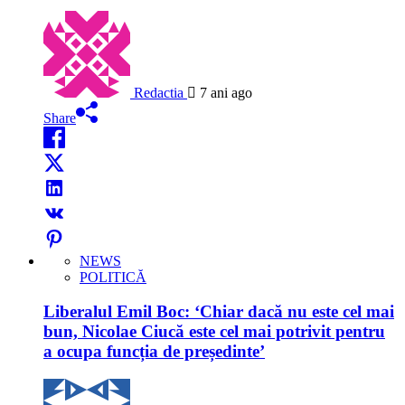
Redactia
7 ani ago
Share
NEWS
POLITICĂ
Liberalul Emil Boc: ‘Chiar dacă nu este cel mai
bun, Nicolae Ciucă este cel mai potrivit pentru
a ocupa funcția de președinte’