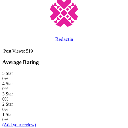
Redactia
Post Views:
519
Average Rating
5 Star
0%
4 Star
0%
3 Star
0%
2 Star
0%
1 Star
0%
(Add your review)