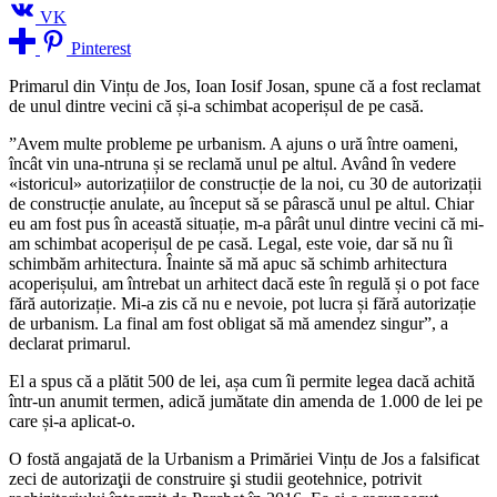
VK
Pinterest
Primarul din Vințu de Jos, Ioan Iosif Josan, spune că a fost reclamat
de unul dintre vecini că și-a schimbat acoperișul de pe casă.
”Avem multe probleme pe urbanism. A ajuns o ură între oameni,
încât vin una-ntruna și se reclamă unul pe altul. Având în vedere
«istoricul» autorizațiilor de construcție de la noi, cu 30 de autorizații
de construcție anulate, au început să se pârască unul pe altul. Chiar
eu am fost pus în această situație, m-a pârât unul dintre vecini că mi-
am schimbat acoperișul de pe casă. Legal, este voie, dar să nu îi
schimbăm arhitectura. Înainte să mă apuc să schimb arhitectura
acoperișului, am întrebat un arhitect dacă este în regulă și o pot face
fără autorizație. Mi-a zis că nu e nevoie, pot lucra și fără autorizație
de urbanism. La final am fost obligat să mă amendez singur”, a
declarat primarul.
El a spus că a plătit 500 de lei, așa cum îi permite legea dacă achită
într-un anumit termen, adică jumătate din amenda de 1.000 de lei pe
care și-a aplicat-o.
O fostă angajată de la Urbanism a Primăriei Vințu de Jos a falsificat
zeci de autorizaţii de construire şi studii geotehnice, potrivit