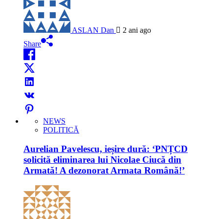
ASLAN Dan
2 ani ago
Share
NEWS
POLITICĂ
Aurelian Pavelescu, ieșire dură: ‘PNȚCD
solicită eliminarea lui Nicolae Ciucă din
Armată! A dezonorat Armata Română!’