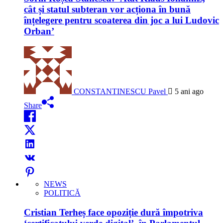
cât și statul subteran vor acționa în bună
înțelegere pentru scoaterea din joc a lui Ludovic
Orban’
CONSTANTINESCU Pavel
5 ani ago
Share
NEWS
POLITICĂ
Cristian Terheș face opoziție dură împotriva