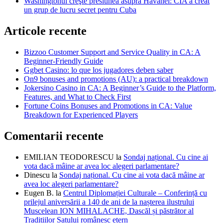
Washingtonul creşte presiunea asupra Havanei: CIA a creat
un grup de lucru secret pentru Cuba
Articole recente
Bizzoo Customer Support and Service Quality in CA: A
Beginner-Friendly Guide
Ggbet Casino: lo que los jugadores deben saber
On9 bonuses and promotions (AU): a practical breakdown
Jokersino Casino in CA: A Beginner’s Guide to the Platform,
Features, and What to Check First
Fortune Coins Bonuses and Promotions in CA: Value
Breakdown for Experienced Players
Comentarii recente
EMILIAN TEODORESCU
la
Sondaj național. Cu cine ai
vota dacă mâine ar avea loc alegeri parlamentare?
Dinescu
la
Sondaj național. Cu cine ai vota dacă mâine ar
avea loc alegeri parlamentare?
Eugen B.
la
Centrul Diplomației Culturale – Conferință cu
prilejul aniversării a 140 de ani de la nașterea ilustrului
Muscelean ION MIHALACHE, Dascăl și păstrător al
Tradițiilor Satului românesc etern