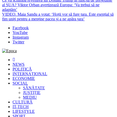
Ce va schimba revenirea lui Donald Trump în funcția de președinte
al SUA? Viktor Orban avertizează Europa: ‘Va trebui să ne
adaptăm’
VIDEO. Maia Sandu a votat: ‘Hoții vor să fure țara. Este esențial să
fim uniți pentru a menține pacea și a ne apăra țara’
Facebook
YouTube
Instagram
Twitter
Epoca
Cele mai noi știri online din România
NEWS
POLITICĂ
INTERNAȚIONAL
ECONOMIE
SOCIAL
SĂNĂTATE
JUSTIȚIE
MEDIU
CULTURĂ
IT-TECH
LIFESTYLE
SPORT