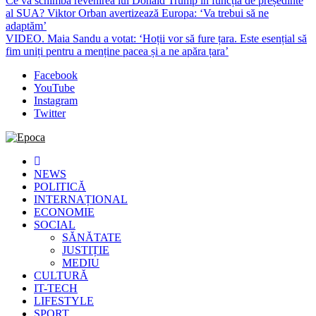
Ce va schimba revenirea lui Donald Trump în funcția de președinte
al SUA? Viktor Orban avertizează Europa: ‘Va trebui să ne
adaptăm’
VIDEO. Maia Sandu a votat: ‘Hoții vor să fure țara. Este esențial să
fim uniți pentru a menține pacea și a ne apăra țara’
Facebook
YouTube
Instagram
Twitter
Epoca
Cele mai noi știri online din România
NEWS
POLITICĂ
INTERNAȚIONAL
ECONOMIE
SOCIAL
SĂNĂTATE
JUSTIȚIE
MEDIU
CULTURĂ
IT-TECH
LIFESTYLE
SPORT