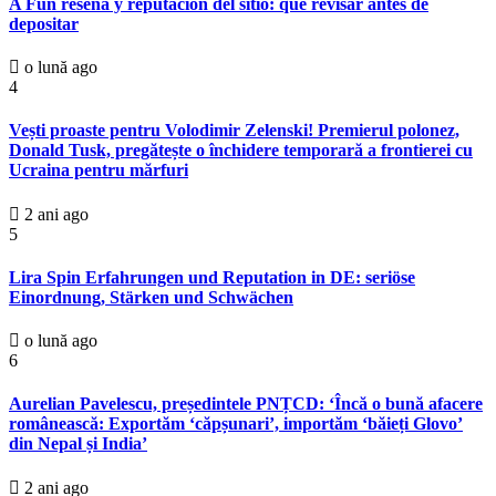
A Fun reseña y reputación del sitio: qué revisar antes de
depositar
o lună ago
4
Vești proaste pentru Volodimir Zelenski! Premierul polonez,
Donald Tusk, pregătește o închidere temporară a frontierei cu
Ucraina pentru mărfuri
2 ani ago
5
Lira Spin Erfahrungen und Reputation in DE: seriöse
Einordnung, Stärken und Schwächen
o lună ago
6
Aurelian Pavelescu, președintele PNȚCD: ‘Încă o bună afacere
românească: Exportăm ‘căpșunari’, importăm ‘băieți Glovo’
din Nepal și India’
2 ani ago