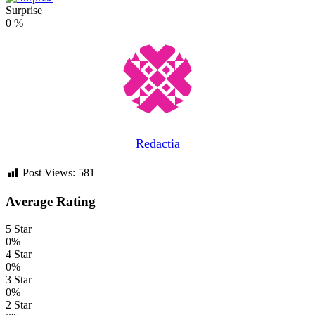
Surprise
0
%
Redactia
Post Views:
581
Average Rating
5 Star
0%
4 Star
0%
3 Star
0%
2 Star