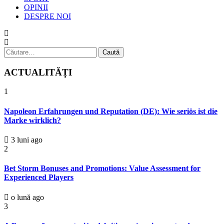
OPINII
DESPRE NOI
Caută
după:
ACTUALITĂȚI
1
Napoleon Erfahrungen und Reputation (DE): Wie seriös ist die
Marke wirklich?
3 luni ago
2
Bet Storm Bonuses and Promotions: Value Assessment for
Experienced Players
o lună ago
3