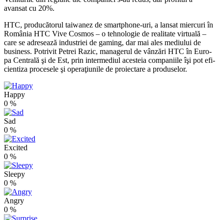
avansat cu 20%.
HTC, producătorul taiwanez de smart­phone-uri, a lansat miercuri în
Ro­mânia HTC Vive Cosmos – o tehno­lo­gie de realitate virtuală –
care se adre­sează industriei de gaming, dar mai ales me­diului de
business. Potrivit Petrei Razic, managerul de vânzări HTC în Euro­
pa Centrală şi de Est, prin inter­me­diul acesteia companiile îşi pot efi­
cien­tiza procesele şi ope­raţiunile de proi­ec­tare a produselor.
Happy
0
%
Sad
0
%
Excited
0
%
Sleepy
0
%
Angry
0
%