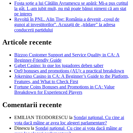
Fosta soție a lui Cătălin Avramescu se apără: Mi-a pus cuțitul
la gât. L-am iubit mult, nu mă poate bănui nimeni că am stat
pe interes
Revoltă în PNL. Alin Tișe: România a devenit „coșul de
gunoi al investitorilor”. Acuzații de „trădare” la adresa
conducerii partidului
Articole recente
Bizzoo Customer Support and Service Quality in CA: A
Beginner-Friendly Guide
Ggbet Casino: lo que los jugadores deben saber
On9 bonuses and promotions (AU): a practical breakdown
Jokersino Casino in CA: A Beginner’s Guide to the Platform,
Features, and What to Check First
Fortune Coins Bonuses and Promotions in CA: Value
Breakdown for Experienced Players
Comentarii recente
EMILIAN TEODORESCU
la
Sondaj național. Cu cine ai
vota dacă mâine ar avea loc alegeri parlamentare?
Dinescu
la
Sondaj național. Cu cine ai vota dacă mâine ar