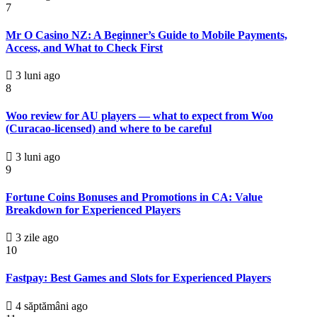
7
Mr O Casino NZ: A Beginner’s Guide to Mobile Payments,
Access, and What to Check First
3 luni ago
8
Woo review for AU players — what to expect from Woo
(Curacao‑licensed) and where to be careful
3 luni ago
9
Fortune Coins Bonuses and Promotions in CA: Value
Breakdown for Experienced Players
3 zile ago
10
Fastpay: Best Games and Slots for Experienced Players
4 săptămâni ago