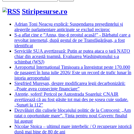
după:
Stiripesurse.ro
Adrian Toni Neacșu explică: Suspendarea președintelui și
alegerile parlamentare anticipate se exclud reciproc
S-a aflat cine e ”Anna, ţine-ţi prostul acasă!” - Bărbatul care a
revoltat internetul, după gestul de pe Transfăgărășan, a fost
identificat
Serviciile SUA avertizează: Putin ar putea ataca o țară NATO
chiar din această toamnă. Evaluarea Washingtonului s-a
schimbat (WSJ)
Aeroportul Internaţional Timişoara a înregistrat peste 170.000
de pasageri în luna iulie 2026/ Este un record de trafic lunar în
istoria aeroportului
Siegfried Mureșan, despre modificarea legii decarbonizării:
„Poate avea consecințe financiare”
Atenție, șoferi! Pericol pe Autostrada Soarelui: CNAIR
avertizează că au fost găsite tot mai des pe șosea cuie sudate.
„Sunați la 112”
Dezvăluiri din culisele blocajului politic de la Cotroceni: „Am
ratat o oportunitate mare”. Ținta pentru noul Guvern: finalul
lui august
Nicolae Stoica – ultimul mare interbelic / O recuperare istorică
după mai bine de 80 de ani