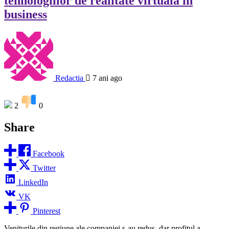
tehnologiilor de realitate virtuală în
business
Redactia
7 ani ago
2
0
Share
Facebook
Twitter
LinkedIn
VK
Pinterest
Veniturile din regiune ale companiei s-au redus, dar profitul a