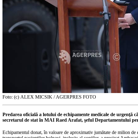
Foto: (c) ALEX MICSIK / AGERPRES FOTO
Predarea oficială a lotului de echipamente medicale de urgenţă c
secretarul de stat în MAI Raed Arafat, şeful Departamentului pe
Echipamentul donat, în valoare de aproximativ jumătate de milion de dolar
transportul pacienţilor bolnavi, inclusiv al copiilor, a precizat Amba