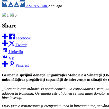
ASLAN Dan
2 ani ago
1
0
Share
Facebook
Twitter
LinkedIn
VK
Pinterest
Germania sprijină donaţia Organizaţiei Mondiale a Sănătăţii (OMS
îmbunătăţirea pregătirii şi capacităţii de intervenţie în situaţii d
„
Germania este mândră să poată contribui la consolidarea sistemului d
adăpost în România. Germania este al doilea cel mai mare donator gu
bine investiţi.
OMS face o remarcabilă şi esenţială muncă în întreaga lume, salvând 