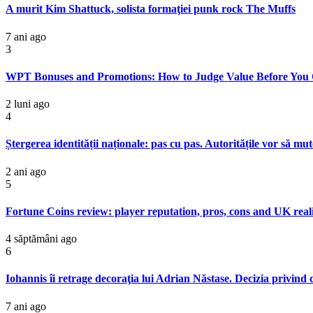
A murit Kim Shattuck, solista formaţiei punk rock The Muffs
7 ani ago
3
WPT Bonuses and Promotions: How to Judge Value Before You 
2 luni ago
4
Ștergerea identității naționale: pas cu pas. Autoritățile vor să mu
2 ani ago
5
Fortune Coins review: player reputation, pros, cons and UK real
4 săptămâni ago
6
Iohannis îi retrage decoraţia lui Adrian Năstase. Decizia privind
7 ani ago