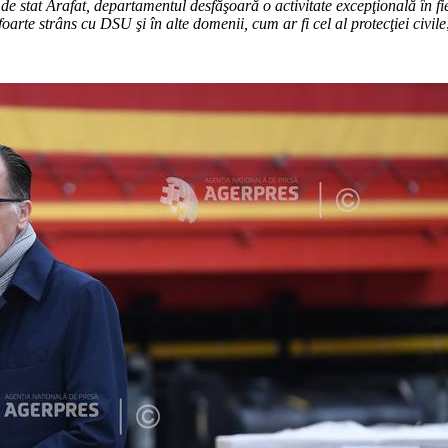
stat Arafat, departamentul desfăşoară o activitate excepţională în fieca
rte strâns cu DSU şi în alte domenii, cum ar fi cel al protecţiei civile