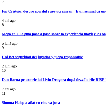
7
Ion Cristoiu, despre acordul ruso-ucrainean: ‘E un semnal că unde
4 ani ago
8
Mega en CL: guía paso a paso sobre la experiencia móvil y los pag
o lună ago
9
Uni Bet seguridad del jugador y juego responsable
2 luni ago
10
Dan Barna pe urmele lui Liviu Dragnea după dezvăluirile RISE 
7 ani ago
11
Simona Halep a aflat cu cine va juca