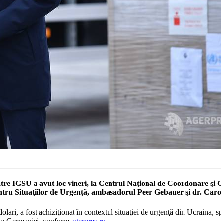
ătre IGSU a avut loc vineri, la Centrul Naţional de Coordonare şi
ntru Situaţiilor de Urgenţă, ambasadorul Peer Gebauer şi dr. Car
i, a fost achiziţionat în contextul situaţiei de urgenţă din Ucraina, spri
sada Germaniei, conform
agerpres.ro
.