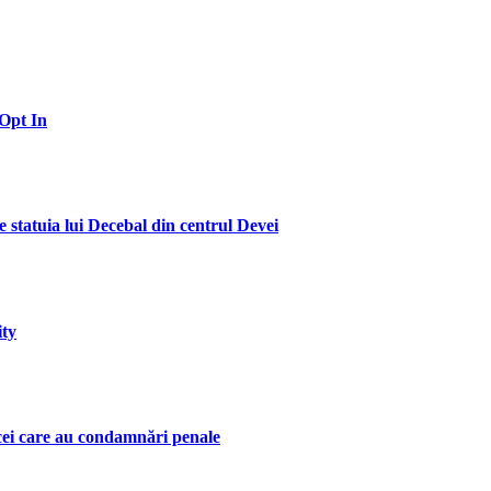
Opt In
te statuia lui Decebal din centrul Devei
ity
 cei care au condamnări penale