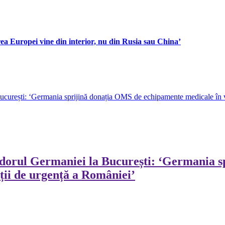
a Europei vine din interior, nu din Rusia sau China’
curești: ‘Germania sprijină donația OMS de echipamente medicale în ved
dorul Germaniei la București: ‘Germania 
ații de urgență a României’