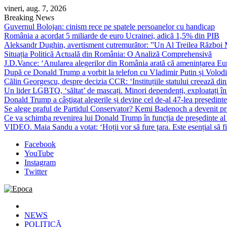
Skip
vineri, aug. 7, 2026
to
Breaking News
content
Guvernul Bolojan: cinism rece pe spatele persoanelor cu handicap
România a acordat 5 miliarde de euro Ucrainei, adică 1,5% din PIB
Aleksandr Dughin, avertisment cutremurător: ”Un Al Treilea Război Mond
Situația Politică Actuală din România: O Analiză Comprehensivă
J.D.Vance: ‘Anularea alegerilor din România arată că amenințarea Euro
După ce Donald Trump a vorbit la telefon cu Vladimir Putin și Volodimi
Călin Georgescu, despre decizia CCR: ‘Instituțiile statului creează din 
Un lider LGBTQ, ‘săltat’ de mascați. Minori dependenți, exploatați în
Donald Trump a câștigat alegerile și devine cel de-al 47-lea președinte
Se alege praful de Partidul Conservator? Kemi Badenoch a devenit primu
Ce va schimba revenirea lui Donald Trump în funcția de președinte a
VIDEO. Maia Sandu a votat: ‘Hoții vor să fure țara. Este esențial să fi
Facebook
YouTube
Instagram
Twitter
Epoca
Cele mai noi știri online din România
NEWS
POLITICĂ