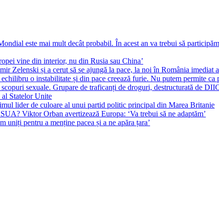
ial este mai mult decât probabil. În acest an va trebui să participăm l
pei vine din interior, nu din Rusia sau China’
r Zelenski și a cerut să se ajungă la pace, la noi în România imediat au 
echilibru o instabilitate și din pace creează furie. Nu putem permite ca 
 scopuri sexuale. Grupare de traficanți de droguri, destructurată de DI
 al Statelor Unite
l lider de culoare al unui partid politic principal din Marea Britanie
l SUA? Viktor Orban avertizează Europa: ‘Va trebui să ne adaptăm’
m uniți pentru a menține pacea și a ne apăra țara’