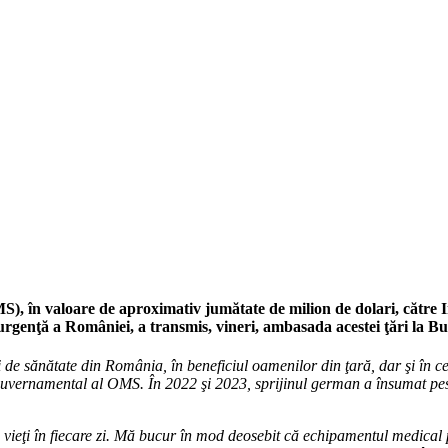
), în valoare de aproximativ jumătate de milion de dolari, către 
e urgenţă a României, a transmis, vineri, ambasada acestei ţări la Bu
e sănătate din România, în beneficiul oamenilor din ţară, dar şi în cel 
vernamental al OMS. În 2022 şi 2023, sprijinul german a însumat peste
vieţi în fiecare zi. Mă bucur în mod deosebit că echipamentul medical 