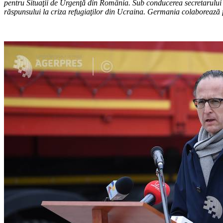
pentru Situaţii de Urgenţă din România. Sub conducerea secretarului de 
răspunsului la criza refugiaţilor din Ucraina. Germania colaborează foa