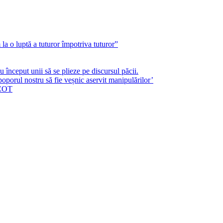
a o luptă a tuturor împotriva tuturor”
început unii să se plieze pe discursul păcii.
poporul nostru să fie veșnic aservit manipulărilor’
ICOT