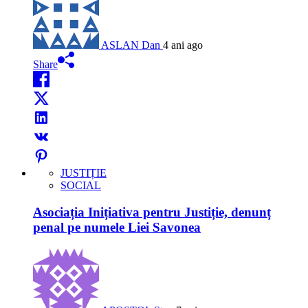
ASLAN Dan
4 ani ago
Share
JUSTIȚIE
SOCIAL
Asociația Inițiativa pentru Justiție, denunț
penal pe numele Liei Savonea