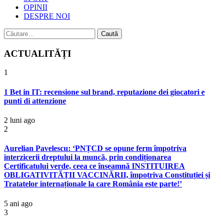
OPINII
DESPRE NOI
Caută
după:
ACTUALITĂȚI
1
1 Bet in IT: recensione sul brand, reputazione dei giocatori e
punti di attenzione
2 luni ago
2
Aurelian Pavelescu: ‘PNȚCD se opune ferm împotriva
interzicerii dreptului la muncă, prin condiționarea
Certificatului verde, ceea ce înseamnă INSTITUIREA
OBLIGATIVITĂȚII VACCINĂRII, împotriva Constituției și
Tratatelor internaționale la care România este parte!’
5 ani ago
3