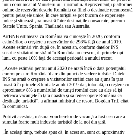
unui comunicat al Ministerului Turismului. Reprezentanţii platformei
online de rezervări descriu România ca fiind o destinaţie recunoscută
pentru peisajele unice, în care turiştii se pot bucura de experienţe
unice şi situează ţara noastră între destinaţiile consacrate, precum
Statele Unite, Spania, Thailanda sau Australia.
AirBNB estimează că România va cunoaşte în 2020, conform
estimărilor, o creştere a rezervărilor de 298% faţă de anul 2019.
Aceste estimări vin după ce, în acest an, conform datelor INS,
sosirile vizitatorilor străini în România au crescut, în primele opt
luni, cu peste 10% faţă de aceeaşi perioadă a anului trecut.
„Aceste estimări pentru anul 2020 ne arată încă o dată potenţialul
enorm pe care România îl are din punct de vedere turistic. Datele
INS ne arată o creştere a vizitatorilor străini care au ajuns în ţara
noastră în primele 8 luni ale anului 2019 dar, totodată, o creştere cu
aproximativ 8% a numărului de turişti români care au ales să îşi
petreacă vacanţele în ţara noastră şi să redescopere România ca
destinaţie turistică”, a afirmat ministrul de resort, Bogdan Trif, citat
în comunicat.
Potrivit acestuia, măsura voucherelor de vacanţă a fost cea care a
stimulat foarte mult industria turistică de la noi din ţară.
„În acelaşi timp, trebuie spus că, în acest an, sunt cu aproximativ