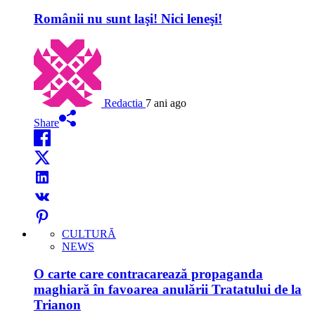
Românii nu sunt laşi! Nici leneşi!
Redactia
7 ani ago
Share
CULTURĂ
NEWS
O carte care contracarează propaganda
maghiară în favoarea anulării Tratatului de la
Trianon