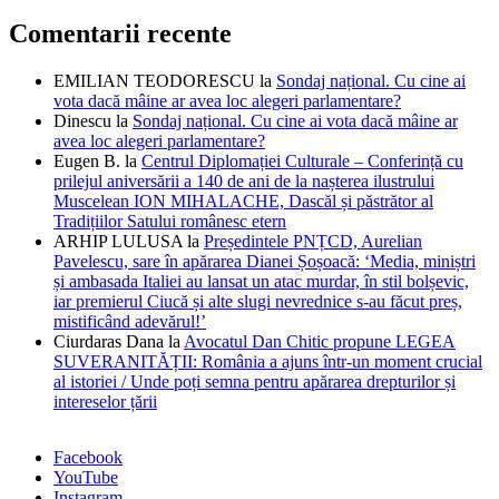
Comentarii recente
EMILIAN TEODORESCU
la
Sondaj național. Cu cine ai
vota dacă mâine ar avea loc alegeri parlamentare?
Dinescu
la
Sondaj național. Cu cine ai vota dacă mâine ar
avea loc alegeri parlamentare?
Eugen B.
la
Centrul Diplomației Culturale – Conferință cu
prilejul aniversării a 140 de ani de la nașterea ilustrului
Muscelean ION MIHALACHE, Dascăl și păstrător al
Tradițiilor Satului românesc etern
ARHIP LULUSA
la
Președintele PNȚCD, Aurelian
Pavelescu, sare în apărarea Dianei Șoșoacă: ‘Media, miniștri
și ambasada Italiei au lansat un atac murdar, în stil bolșevic,
iar premierul Ciucă și alte slugi nevrednice s-au făcut preș,
mistificând adevărul!’
Ciurdaras Dana
la
Avocatul Dan Chitic propune LEGEA
SUVERANITĂȚII: România a ajuns într-un moment crucial
al istoriei / Unde poți semna pentru apărarea drepturilor și
intereselor țării
Facebook
YouTube
Instagram