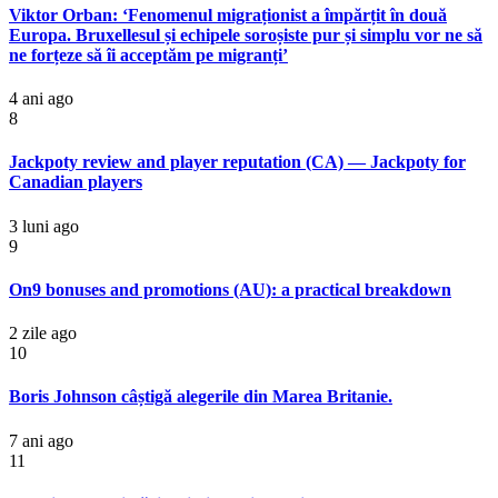
Viktor Orban: ‘Fenomenul migraționist a împărțit în două
Europa. Bruxellesul și echipele soroșiste pur și simplu vor ne să
ne forțeze să îi acceptăm pe migranți’
4 ani ago
8
Jackpoty review and player reputation (CA) — Jackpoty for
Canadian players
3 luni ago
9
On9 bonuses and promotions (AU): a practical breakdown
2 zile ago
10
Boris Johnson câștigă alegerile din Marea Britanie.
7 ani ago
11