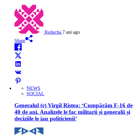
Redactia
7 ani ago
Share
NEWS
SOCIAL
Generalul (r) Virgil Ristea: ‘Cumpărăm F-16 de
40 de ani. Analizele le fac militarii și generalii și
deciziile le iau politicienii’