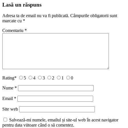
Lasă un răspuns
Adresa ta de email nu va fi publicată.
Câmpurile obligatorii sunt
marcate cu
*
Comentariu
*
Rating
*
5
4
3
2
1
0
Nume
*
Email
*
Site web
Salvează-mi numele, emailul și site-ul web în acest navigator
pentru data viitoare când o să comentez.