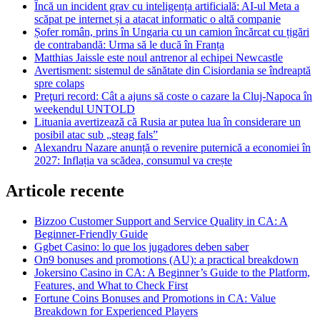
Încă un incident grav cu inteligența artificială: AI-ul Meta a
scăpat pe internet și a atacat informatic o altă companie
Șofer român, prins în Ungaria cu un camion încărcat cu țigări
de contrabandă: Urma să le ducă în Franța
Matthias Jaissle este noul antrenor al echipei Newcastle
Avertisment: sistemul de sănătate din Cisiordania se îndreaptă
spre colaps
Preţuri record: Cât a ajuns să coste o cazare la Cluj-Napoca în
weekendul UNTOLD
Lituania avertizează că Rusia ar putea lua în considerare un
posibil atac sub „steag fals”
Alexandru Nazare anunță o revenire puternică a economiei în
2027: Inflația va scădea, consumul va crește
Articole recente
Bizzoo Customer Support and Service Quality in CA: A
Beginner-Friendly Guide
Ggbet Casino: lo que los jugadores deben saber
On9 bonuses and promotions (AU): a practical breakdown
Jokersino Casino in CA: A Beginner’s Guide to the Platform,
Features, and What to Check First
Fortune Coins Bonuses and Promotions in CA: Value
Breakdown for Experienced Players