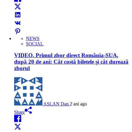
NEWS
SOCIAL
VIDEO. Primul zbor direct România-SUA,
după 20 de ani: Cât costă biletele și cât durează
zborul
ASLAN Dan
2 ani ago
Share