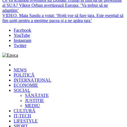
Ce va schimba revenirea lui Donald Trump în funcția de președinte
al SUA? Viktor Orban avertizează Europa: ‘Va trebui să ne
adaptăm’
VIDEO. Maia Sandu a votat: ‘Hoții vor să fure țara. Este esențial să
fim uniți pentru a menține pacea și a ne apăra țara’
Facebook
YouTube
Instagram
Twitter
Epoca
Cele mai noi știri online din România
NEWS
POLITICĂ
INTERNAȚIONAL
ECONOMIE
SOCIAL
SĂNĂTATE
JUSTIȚIE
MEDIU
CULTURĂ
IT-TECH
LIFESTYLE
SPORT