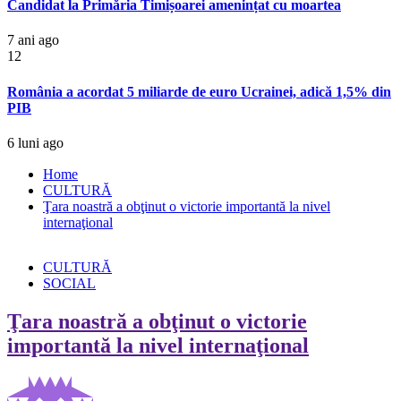
Candidat la Primăria Timișoarei amenințat cu moartea
7 ani ago
12
România a acordat 5 miliarde de euro Ucrainei, adică 1,5% din
PIB
6 luni ago
Home
CULTURĂ
Ţara noastră a obţinut o victorie importantă la nivel
internaţional
CULTURĂ
SOCIAL
Ţara noastră a obţinut o victorie
importantă la nivel internaţional