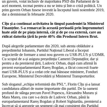
un guvern, votat inclusiv de majoritatea PSD din Parlament de la
acel moment, tocmai pentru a nu se intra și într-o criză politică. Un
prim guvern Orban fusese investit la începutul lunii noiembrie 2019,
dar a demisionat în februarie 2020.
Cîțu și-a continuat activitatea în timpul pandemiei la Ministerul
Finanțelor. S-a remarcat în această perioadă prin împrumuturi
luate atât de pe piața internă, cât și de pe cea externă, care au
ridicat datorita țării la peste 40% din Produsul Intern Brut.
După alegerile parlamentare din 2020, sub atenta oblăduire a
președintelui Iohannis, Partidul Național Liberal a început
negocierile de formare a unui nou guvern cu USR-PLUS și UDMR.
Cu scopul de a-și asigura președinția Camerei Deputaților, dar și
pentru a da premierul țării, Ludovic Orban, după cum afirmă în
prezent europarlamentarul Rareș Bogdan, a făcut concesii foarte
mari USR-PLUS și a cedat cele mai bănoase ministere, Fonduri
Europene, Ministerul Dezvoltării și Ministerul Transporturilor.
Sub sloganul „echipa reformistă din PNL“, Florin Cîțu și-a lansat
candidatura alături de nume importante din partid. De la oameni
profund de stânga precum Pavel Popescu, Alexandru Muraru și
Mara Mareș, cea care s-a dezis de Ludovic Orban, până la
europarlamentarul Rareș Bogdan și Robert Sighiartău, premierul a
încercat să și aproprie un segment cât mai consistent din Partidul