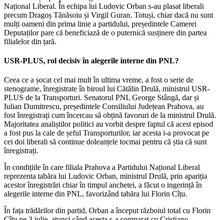
Național Liberal. În echipa lui Ludovic Orban s-au plasat liberali
precum Dragoș Tănăsoiu și Virgil Guran. Totuși, chiar dacă nu sunt
mulți oameni din prima linie a partidului, președintele Camerei
Deputaților pare că beneficiază de o puternică susținere din partea
filialelor din țară.
USR-PLUS, rol decisiv în alegerile interne din PNL?
Ceea ce a șocat cel mai mult în ultima vreme, a fost o serie de
stenograme, înregistrate în biroul lui Cătălin Drulă, ministrul USR-
PLUS de la Transporturi. Senatorul PNL George Stângă, dar și
Iulian Dumitrescu, președintele Consiliului Județean Prahova, au
fost înregistrați cum încercau să obțină favoruri de la ministrul Drulă.
Majoritatea analiștilor politici au vorbit despre faptul că acest episod
a fost pus la cale de șeful Transporturilor, iar acesta i-a provocat pe
cei doi liberali să continue doleanțele tocmai pentru că știa că sunt
înregistrați.
În condițiile în care filiala Prahova a Partidului Național Liberal
reprezenta tabăra lui Ludovic Orban, ministrul Drulă, prin apariția
acestor înregistrări chiar în timpul anchetei, a făcut o ingerință în
alegerile interne din PNL, favorizând tabăra lui Florin Cîțu.
În fața trădărilor din partid, Orban a început războiul total cu Florin
Cîțu pe 3 iulie, atunci când acesta s-a comparat cu Cristiano