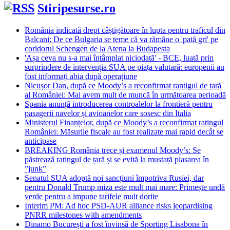
Stiripesurse.ro
România indicată drept câștigătoare în lupta pentru traficul din
Balcani: De ce Bulgaria se teme că va rămâne o 'pată gri' pe
coridorul Schengen de la Atena la Budapesta
'Așa ceva nu s-a mai întâmplat niciodată' - BCE, luată prin
surprindere de intervenția SUA pe piața valutară: europenii au
fost informați abia după operațiune
Nicușor Dan, după ce Moody’s a reconfirmat rantigul de țară
al României: Mai avem mult de muncă în următoarea perioadă
Spania anunță introducerea controalelor la frontieră pentru
pasagerii navelor și avioanelor care sosesc din Italia
Ministerul Finanțelor, după ce Moody’s a reconfirmat ratingul
României: Măsurile fiscale au fost realizate mai rapid decât se
anticipase
BREAKING România trece și examenul Moody’s: Se
păstrează ratingul de țară și se evită la mustață plasarea în
”junk”
Senatul SUA adoptă noi sancțiuni împotriva Rusiei, dar
pentru Donald Trump miza este mult mai mare: Primește undă
verde pentru a impune tarifele mult dorite
Interim PM: Ad hoc PSD-AUR alliance risks jeopardising
PNRR milestones with amendments
Dinamo București a fost învinsă de Sporting Lisabona în