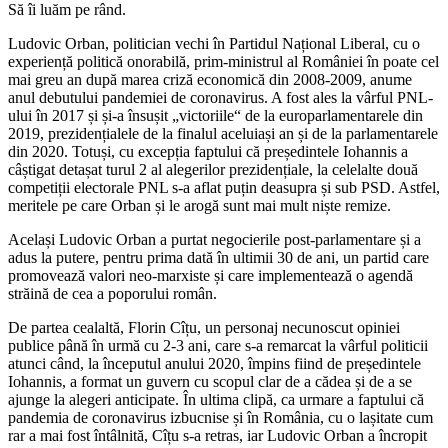
Să îi luăm pe rând.
Ludovic Orban, politician vechi în Partidul Național Liberal, cu o
experiență politică onorabilă, prim-ministrul al României în poate cel
mai greu an după marea criză economică din 2008-2009, anume
anul debutului pandemiei de coronavirus. A fost ales la vârful PNL-
ului în 2017 și și-a însușit „victoriile“ de la europarlamentarele din
2019, prezidențialele de la finalul aceluiași an și de la parlamentarele
din 2020. Totuși, cu excepția faptului că președintele Iohannis a
câștigat detașat turul 2 al alegerilor prezidențiale, la celelalte două
competiții electorale PNL s-a aflat puțin deasupra și sub PSD. Astfel,
meritele pe care Orban și le arogă sunt mai mult niște remize.
Același Ludovic Orban a purtat negocierile post-parlamentare și a
adus la putere, pentru prima dată în ultimii 30 de ani, un partid care
promovează valori neo-marxiste și care implementează o agendă
străină de cea a poporului român.
De partea cealaltă, Florin Cîțu, un personaj necunoscut opiniei
publice până în urmă cu 2-3 ani, care s-a remarcat la vârful politicii
atunci când, la începutul anului 2020, împins fiind de președintele
Iohannis, a format un guvern cu scopul clar de a cădea și de a se
ajunge la alegeri anticipate. În ultima clipă, ca urmare a faptului că
pandemia de coronavirus izbucnise și în România, cu o lașitate cum
rar a mai fost întâlnită, Cîțu s-a retras, iar Ludovic Orban a încropit