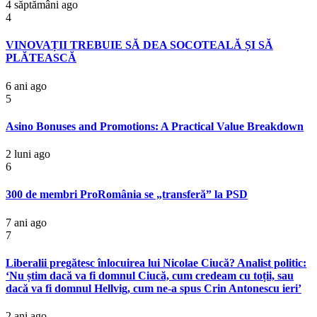
4 săptămâni ago
4
VINOVAȚII TREBUIE SĂ DEA SOCOTEALĂ ȘI SĂ
PLĂTEASCĂ
6 ani ago
5
Asino Bonuses and Promotions: A Practical Value Breakdown
2 luni ago
6
300 de membri ProRomânia se „transferă” la PSD
7 ani ago
7
Liberalii pregătesc înlocuirea lui Nicolae Ciucă? Analist politic:
‘Nu știm dacă va fi domnul Ciucă, cum credeam cu toții, sau
dacă va fi domnul Hellvig, cum ne-a spus Crin Antonescu ieri’
2 ani ago