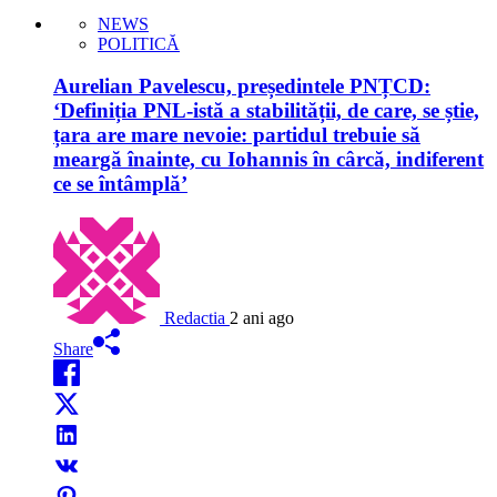
NEWS
POLITICĂ
Aurelian Pavelescu, președintele PNȚCD:
‘Definiția PNL-istă a stabilității, de care, se știe,
țara are mare nevoie: partidul trebuie să
meargă înainte, cu Iohannis în cârcă, indiferent
ce se întâmplă’
Redactia
2 ani ago
Share