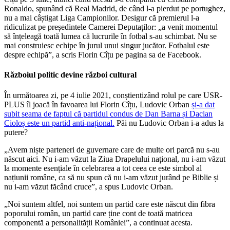
Ronaldo, spunând că Real Madrid, de când l-a pierdut pe portughez,
nu a mai câștigat Liga Campionilor. Desigur că premierul l-a
ridiculizat pe președintele Camerei Deputaților: „a venit momentul
să înțeleagă toată lumea că lucrurile în fotbal s-au schimbat. Nu se
mai construiesc echipe în jurul unui singur jucător. Fotbalul este
despre echipă”, a scris Florin Cîțu pe pagina sa de Facebook.
Războiul politic devine război cultural
În următoarea zi, pe 4 iulie 2021, conștientizând rolul pe care USR-
PLUS îl joacă în favoarea lui Florin Cîțu, Ludovic Orban
și-a dat
subit seama de faptul că partidul condus de Dan Barna și Dacian
Cioloș este un partid anti-național.
Păi nu Ludovic Orban i-a adus la
putere?
„Avem niște parteneri de guvernare care de multe ori parcă nu s-au
născut aici. Nu i-am văzut la Ziua Drapelului național, nu i-am văzut
la momente esențiale în celebrarea a tot ceea ce este simbol al
națiunii române, ca să nu spun că nu i-am văzut jurând pe Biblie și
nu i-am văzut făcând cruce”, a spus Ludovic Orban.
„Noi suntem altfel, noi suntem un partid care este născut din fibra
poporului român, un partid care ține cont de toată matricea
componentă a personalității României”, a continuat acesta.