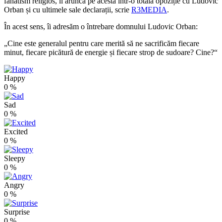
fanatism religios, îl aruncă pe acesta într-o totală opoziție cu Ludovic
Orban și cu ultimele sale declarații, scrie
R3MEDIA
.
În acest sens, îi adresăm o întrebare domnului Ludovic Orban:
„Cine este generalul pentru care merită să ne sacrificăm fiecare
minut, fiecare picătură de energie și fiecare strop de sudoare? Cine?“
Happy
0
%
Sad
0
%
Excited
0
%
Sleepy
0
%
Angry
0
%
Surprise
0
%