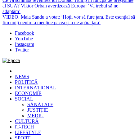
Ce va schimba revenirea lui Donald Trump în funcția de președinte
al SUA? Viktor Orban avertizează Europa: ‘Va trebui să ne
adaptăm’
VIDEO. Maia Sandu a votat: ‘Hoții vor să fure țara. Este esențial să
fim uniți pentru a menține pacea și a ne apăra țara’
Facebook
YouTube
Instagram
Twitter
Epoca
Cele mai noi știri online din România
NEWS
POLITICĂ
INTERNAȚIONAL
ECONOMIE
SOCIAL
SĂNĂTATE
JUSTIȚIE
MEDIU
CULTURĂ
IT-TECH
LIFESTYLE
SPORT