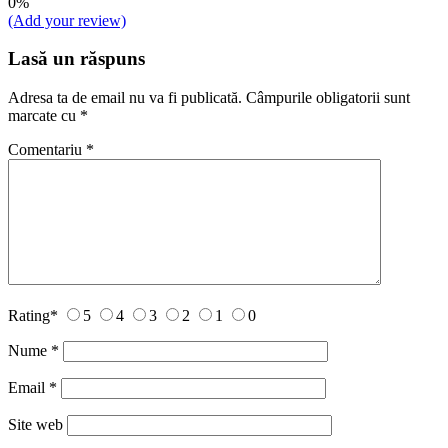
0%
(Add your review)
Lasă un răspuns
Adresa ta de email nu va fi publicată.
Câmpurile obligatorii sunt
marcate cu
*
Comentariu
*
Rating
*
5
4
3
2
1
0
Nume
*
Email
*
Site web