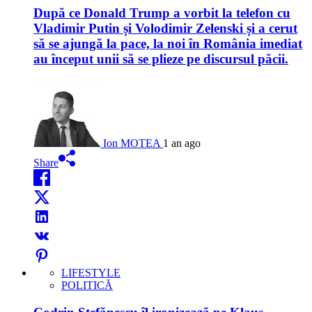
După ce Donald Trump a vorbit la telefon cu
Vladimir Putin și Volodimir Zelenski și a cerut
să se ajungă la pace, la noi în România imediat
au început unii să se plieze pe discursul păcii.
Ion MOTEA
1 an ago
Share
LIFESTYLE
POLITICĂ