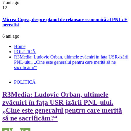
7 ani ago
12
Mircea Coșea, despre planul de relansare economică al PNL: E
nerealist
6 ani ago
Home
POLITICĂ
R3Media: Ludovic Orban, ultimele zvâcniri în fața USR-izării
PNL-ului. „Cine este generalul pentru care merită să ne
sacrificăm?“
POLITICĂ
R3Media: Ludovic Orban, ultimele
zvâcniri în fața USR-izării PNL-ului.
„Cine este generalul pentru care merită
să ne sacrificăm?“