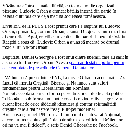
Văzându-se într-o situație dificilă, cu tot mai multe organizații
pierdute, Ludovic Orban a aruncat bătălia internă din partid în
bătălia culturală care deja macină societatea românească.
Liviu Iolu de la PLUS a fost primul care i-a răspuns lui Ludovic
Orban, spunând: „Domnu’ Orban, a sunat Dragnea să nu-i mai furați
discursurile”. Apoi, reacțiile au venit și din partid. Liberalul Ovidiu
Raețchi a spus că „Ludovic Orban a ajuns să meargă pe drumul
toxic al lui Viktor Orban”.
Deputatul Daniel Gheorghe a fost unul dintre liberalii care au sărit în
apărarea lui Ludovic Orban. Acesta
și-a manifestat suportul pentru
cele enunțate de președintele Camerei Deputaților
.
„Mă bucur că președintele PNL, Ludovic Orban, a accentuat astăzi
faptul că morala Creștină, Biserica și Națiunea sunt valori
fundamentale pentru Liberalismul din România!
Nu pot accepta sub nicio formă pervertirea ideii de dreapta politică
în România sub forma unui anticlericalism vindicativ și agresiv, un
curent lipsit de orice rădăcină identitara și contrar spiritualității
creștine care a dat naștere însăși Europei moderne!
Am spus-o și repet: PNL ori va fi un partid cu adevărat Național,
ancorat în moștenirea plină de patriotism și sacrificiu a Brătienilor,
ori nu va mai fi deloc!”, a scris Daniel Gheorghe pe Facebook.