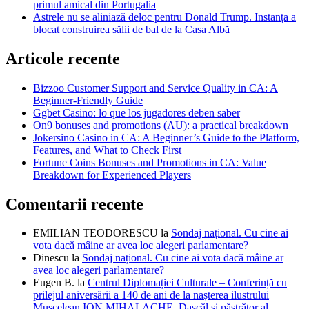
primul amical din Portugalia
Astrele nu se aliniază deloc pentru Donald Trump. Instanța a
blocat construirea sălii de bal de la Casa Albă
Articole recente
Bizzoo Customer Support and Service Quality in CA: A
Beginner-Friendly Guide
Ggbet Casino: lo que los jugadores deben saber
On9 bonuses and promotions (AU): a practical breakdown
Jokersino Casino in CA: A Beginner’s Guide to the Platform,
Features, and What to Check First
Fortune Coins Bonuses and Promotions in CA: Value
Breakdown for Experienced Players
Comentarii recente
EMILIAN TEODORESCU
la
Sondaj național. Cu cine ai
vota dacă mâine ar avea loc alegeri parlamentare?
Dinescu
la
Sondaj național. Cu cine ai vota dacă mâine ar
avea loc alegeri parlamentare?
Eugen B.
la
Centrul Diplomației Culturale – Conferință cu
prilejul aniversării a 140 de ani de la nașterea ilustrului
Muscelean ION MIHALACHE, Dascăl și păstrător al