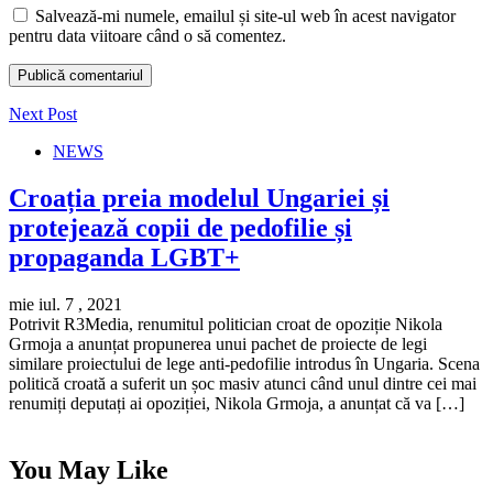
Salvează-mi numele, emailul și site-ul web în acest navigator
pentru data viitoare când o să comentez.
Next Post
NEWS
Croația preia modelul Ungariei și
protejează copii de pedofilie și
propaganda LGBT+
mie iul. 7 , 2021
Potrivit R3Media, renumitul politician croat de opoziție Nikola
Grmoja a anunțat propunerea unui pachet de proiecte de legi
similare proiectului de lege anti-pedofilie introdus în Ungaria. Scena
politică croată a suferit un șoc masiv atunci când unul dintre cei mai
renumiți deputați ai opoziției, Nikola Grmoja, a anunțat că va […]
You May Like