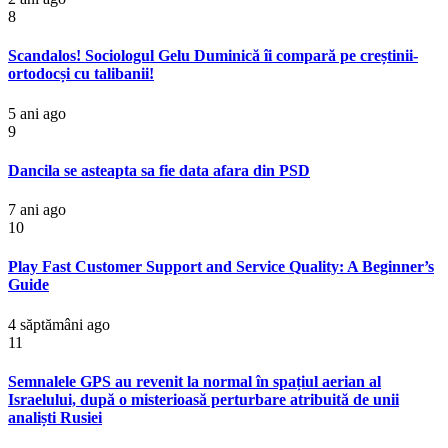
8
Scandalos! Sociologul Gelu Duminică îi compară pe creștinii-
ortodocși cu talibanii!
5 ani ago
9
Dancila se asteapta sa fie data afara din PSD
7 ani ago
10
Play Fast Customer Support and Service Quality: A Beginner’s
Guide
4 săptămâni ago
11
Semnalele GPS au revenit la normal în spațiul aerian al
Israelului, după o misterioasă perturbare atribuită de unii
analiști Rusiei