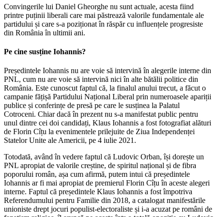
Convingerile lui Daniel Gheorghe nu sunt actuale, acesta fiind
printre puținii liberali care mai păstrează valorile fundamentale ale
partidului și care s-a poziționat în răspăr cu influențele progresiste
din România în ultimii ani.
Pe cine susține Iohannis?
Președintele Iohannis nu are voie să intervină în alegerile interne din
PNL, cum nu are voie să intervină nici în alte bătălii politice din
România. Este cunoscut faptul că, la finalul anului trecut, a făcut o
campanie fățișă Partidului Național Liberal prin numeroasele apariții
publice și conferințe de presă pe care le susținea la Palatul
Cotroceni. Chiar dacă în prezent nu s-a manifestat public pentru
unul dintre cei doi candidați, Klaus Iohannis a fost fotografiat alături
de Florin Cîțu la evenimentele prilejuite de Ziua Independenței
Statelor Unite ale Americii, pe 4 iulie 2021.
Totodată, având în vedere faptul că Ludovic Orban, își dorește un
PNL apropiat de valorile creștine, de spiritul național și de fibra
poporului român, așa cum afirmă, putem intui că președintele
Iohannis ar fi mai apropiat de premierul Florin Cîțu în aceste alegeri
interne. Faptul că președintele Klaus Iohannis a fost împotriva
Referendumului pentru Familie din 2018, a catalogat manifestările
unioniste drept jocuri populist-electoraliste și i-a acuzat pe români de