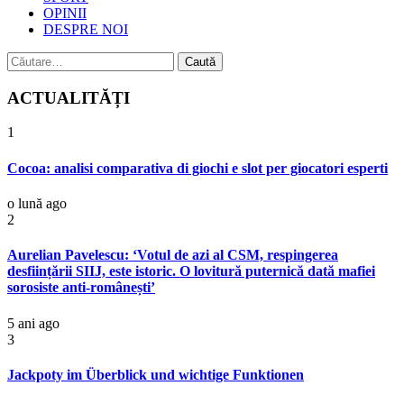
OPINII
DESPRE NOI
Caută
după:
ACTUALITĂȚI
1
Cocoa: analisi comparativa di giochi e slot per giocatori esperti
o lună ago
2
Aurelian Pavelescu: ‘Votul de azi al CSM, respingerea
desființării SIIJ, este istoric. O lovitură puternică dată mafiei
sorosiste anti-românești’
5 ani ago
3
Jackpoty im Überblick und wichtige Funktionen