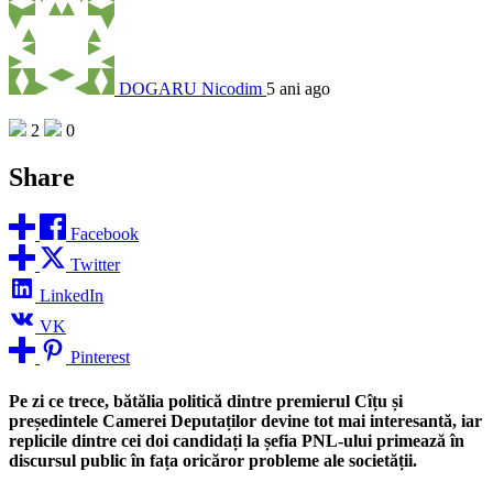
DOGARU Nicodim
5 ani ago
2
0
Share
Facebook
Twitter
LinkedIn
VK
Pinterest
Pe zi ce trece, bătălia politică dintre premierul Cîțu și
președintele Camerei Deputaților devine tot mai interesantă, iar
replicile dintre cei doi candidați la șefia PNL-ului primează în
discursul public în fața oricăror probleme ale societății.