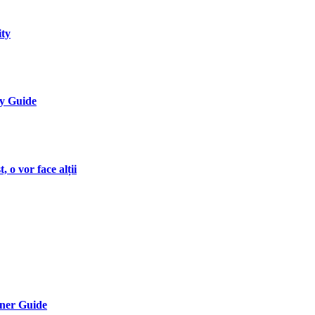
ity
ly Guide
 o vor face alții
nner Guide