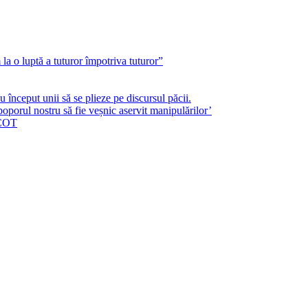
a o luptă a tuturor împotriva tuturor”
început unii să se plieze pe discursul păcii.
poporul nostru să fie veșnic aservit manipulărilor’
ICOT