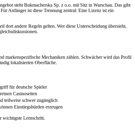
ngebot steht Bukmacherska Sp. z o.o. mit Sitz in Warschau. Das gibt
Für Anfänger ist diese Trennung zentral: Eine Lizenz ist ein
il dort andere Regeln gelten. Wer diese Unterscheidung übersieht,
gleichsdiskussionen.
on und markenspezifische Mechaniken zählen. Schwächer wird das Profil
ndig lokalisierten Oberfläche.
riff für deutsche Spieler
reinen Casinoseiten
nd teilweise schwer zugänglich
können Einstiegshürden erzeugen
 wichtigste Lernschritt.