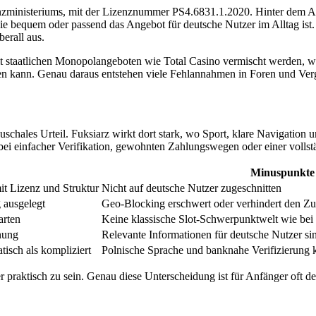
nanzministeriums, mit der Lizenznummer PS4.6831.1.2020. Hinter dem A
wie bequem oder passend das Angebot für deutsche Nutzer im Alltag ist. 
erall aus.
t staatlichen Monopolangeboten wie Total Casino vermischt werden, we
isten kann. Genau daraus entstehen viele Fehlannahmen in Foren und Ver
pauschales Urteil. Fuksiarz wirkt dort stark, wo Sport, klare Navigati
ei einfacher Verifikation, gewohnten Zahlungswegen oder einer vollstä
Minuspunkte
it Lizenz und Struktur
Nicht auf deutsche Nutzer zugeschnitten
 ausgelegt
Geo-Blocking erschwert oder verhindert den Zug
arten
Keine klassische Slot-Schwerpunktwelt wie bei 
nung
Relevante Informationen für deutsche Nutzer si
isch als kompliziert
Polnische Sprache und banknahe Verifizierung 
 praktisch zu sein. Genau diese Unterscheidung ist für Anfänger oft der