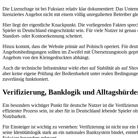
Die Lizenzfrage ist bei Fuksiarz relativ klar dokumentiert: Das Unterne
lizenziertes Angebot nicht mit einem völlig unregulierten Betreiber gl
Hier liegt der eigentliche Knackpunkt. Die vorliegenden Fakten sprec
Spieler in Deutschland eingeschränkt sein. Für viele Nutzer ist gena
Standort- oder Kontoerkennung scheitert.
Hinzu kommt, dass die Website primär auf Polnisch operiert. Für deut
Angebotsbedingungen sollten im Zweifel mit Übersetzungstools geprüf
Angebots von den Kleingedruckten abhängt.
Auch die technische Infrastruktur wirkt eher auf Stabilität als auf S
aber keine eigene Prüfung der Bedienbarkeit unter realen Bedingungen
zuverlässig funktioniert.
Verifizierung, Banklogik und Alltagshürde
Ein besonders wichtiger Punkt für deutsche Nutzer ist die Verifizieru
effizienter Prozess sein, ist aber für in Deutschland lebende Spiele
Nutzbarkeit.
Für Einsteiger ist wichtig zu verstehen: Verifizierung ist nicht nur 
seine Identitätslogik stark an ein nationales Banksystem bindet, ent
Fuksiarz besonders relevant.