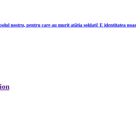
mbolul nostru, pentru care au murit atâția soldați! E identitatea noas
ion