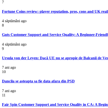
7
Fortune Coins review: player reputation, pros, cons and UK real
4 săptămâni ago
8
Guts Customer Support and Service Quality: A Beginner-Friend
4 săptămâni ago
9
Ursula von der Leyen: Dacă UE nu se apropie de Balcanii de Vest,
7 ani ago
10
Dancila se asteapta sa fie data afara din PSD
7 ani ago
11
Fair Spin Customer Support and Service Quality in CA: A Begi