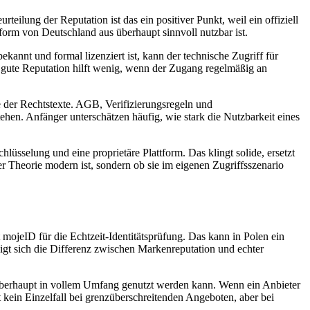
teilung der Reputation ist das ein positiver Punkt, weil ein offiziell
ttform von Deutschland aus überhaupt sinnvoll nutzbar ist.
annt und formal lizenziert ist, kann der technische Zugriff für
ne gute Reputation hilft wenig, wenn der Zugang regelmäßig an
e der Rechtstexte. AGB, Verifizierungsregeln und
hen. Anfänger unterschätzen häufig, wie stark die Nutzbarkeit eines
lüsselung und eine proprietäre Plattform. Das klingt solide, ersetzt
r Theorie modern ist, sondern ob sie im eigenen Zugriffsszenario
 mojeID für die Echtzeit-Identitätsprüfung. Das kann in Polen ein
eigt sich die Differenz zwischen Markenreputation und echter
nto überhaupt in vollem Umfang genutzt werden kann. Wenn ein Anbieter
 kein Einzelfall bei grenzüberschreitenden Angeboten, aber bei