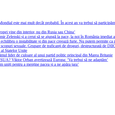
ial este mai mult decât probabil. În acest an va trebui să participăm l
pei vine din interior, nu din Rusia sau China’
r Zelenski și a cerut să se ajungă la pace, la noi în România imediat au 
echilibru o instabilitate și din pace creează furie. Nu putem permite ca 
 scopuri sexuale. Grupare de traficanți de droguri, destructurată de DI
 al Statelor Unite
l lider de culoare al unui partid politic principal din Marea Britanie
l SUA? Viktor Orban avertizează Europa: ‘Va trebui să ne adaptăm’
m uniți pentru a menține pacea și a ne apăra țara’