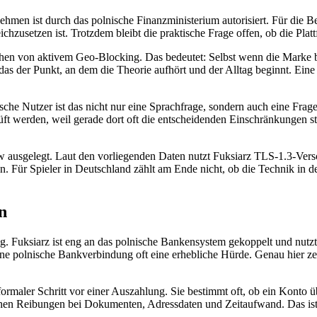
hmen ist durch das polnische Finanzministerium autorisiert. Für die Beur
eichzusetzen ist. Trotzdem bleibt die praktische Frage offen, ob die Pla
hen von aktivem Geo-Blocking. Das bedeutet: Selbst wenn die Marke bek
u das der Punkt, an dem die Theorie aufhört und der Alltag beginnt. Ei
sche Nutzer ist das nicht nur eine Sprachfrage, sondern auch eine Frag
t werden, weil gerade dort oft die entscheidenden Einschränkungen ste
how ausgelegt. Laut den vorliegenden Daten nutzt Fuksiarz TLS-1.3-Versch
. Für Spieler in Deutschland zählt am Ende nicht, ob die Technik in de
n
ng. Fuksiarz ist eng an das polnische Bankensystem gekoppelt und nutzt
r ohne polnische Bankverbindung oft eine erhebliche Hürde. Genau hier z
ein formaler Schritt vor einer Auszahlung. Sie bestimmt oft, ob ein Ko
stehen Reibungen bei Dokumenten, Adressdaten und Zeitaufwand. Das ist