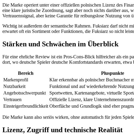
Die Marke operiert unter einer offiziellen polnischen Lizenz des Fi
eine klare juristische Zuordnung, sagt aber noch nichts darüber aus, 
Vertrauenssignal, aber keine Garantie für reibungslose Nutzung von üb
Wichtig ist außerdem der semantische Rahmen. Fuksiarz darf nicht mi
erwartet oft ein Sortiment oder Funktionen, die Fuksiarz so nicht le
Stärken und Schwächen im Überblick
Für eine ehrliche Review ist ein Pros-Cons-Blick hilfreicher als ein 
dort, wo deutsche Spieler deutsche Komfortstandards erwarten, etwa b
Bereich
Pluspunkte
Markenprofil
Klar erkennbar als polnischer Buchmacher m
Nutzbarkeit
Funktional und auf wiederkehrende Nutzung
Angebotsschwerpunkt
Sportwetten, Kartenangebote, virtuelle Sport
Vertrauen
Offizielle Lizenz, klare Unternehmenszuord
Einsteigerfreundlichkeit
Oberfläche und Grundlogik sind eher pragmat
Die Marke kann also seriös wirken, ohne automatisch für jeden Spieler
Lizenz, Zugriff und technische Realität