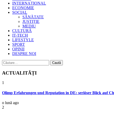
INTERNAȚIONAL
ECONOMIE
SOCIAL
SĂNĂTATE
JUSTIȚIE
MEDIU
CULTURĂ
IT-TECH
LIFESTYLE
SPORT
OPINII
DESPRE NOI
Caută
după:
ACTUALITĂȚI
1
Olimp Erfahrungen und Reputation in DE: seriöser Blick auf C
o lună ago
2