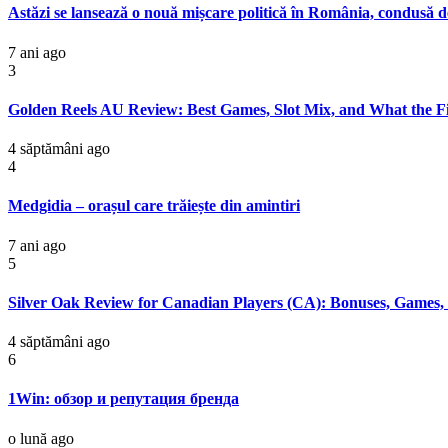
Astăzi se lansează o nouă mișcare politică în România, condusă
7 ani ago
3
Golden Reels AU Review: Best Games, Slot Mix, and What the Fi
4 săptămâni ago
4
Medgidia – orașul care trăiește din amintiri
7 ani ago
5
Silver Oak Review for Canadian Players (CA): Bonuses, Games,
4 săptămâni ago
6
1Win: обзор и репутация бренда
o lună ago