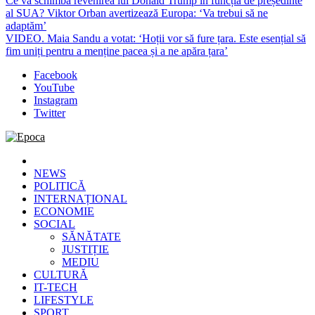
Ce va schimba revenirea lui Donald Trump în funcția de președinte
al SUA? Viktor Orban avertizează Europa: ‘Va trebui să ne
adaptăm’
VIDEO. Maia Sandu a votat: ‘Hoții vor să fure țara. Este esențial să
fim uniți pentru a menține pacea și a ne apăra țara’
Facebook
YouTube
Instagram
Twitter
Epoca
Cele mai noi știri online din România
NEWS
POLITICĂ
INTERNAȚIONAL
ECONOMIE
SOCIAL
SĂNĂTATE
JUSTIȚIE
MEDIU
CULTURĂ
IT-TECH
LIFESTYLE
SPORT