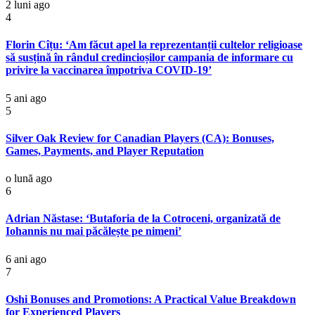
2 luni ago
4
Florin Cîțu: ‘Am făcut apel la reprezentanții cultelor religioase
să susțină în rândul credincioșilor campania de informare cu
privire la vaccinarea împotriva COVID-19’
5 ani ago
5
Silver Oak Review for Canadian Players (CA): Bonuses,
Games, Payments, and Player Reputation
o lună ago
6
Adrian Năstase: ‘Butaforia de la Cotroceni, organizată de
Iohannis nu mai păcălește pe nimeni’
6 ani ago
7
Oshi Bonuses and Promotions: A Practical Value Breakdown
for Experienced Players