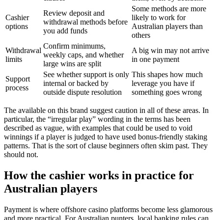
Some methods are more
Review deposit and
Cashier
likely to work for
withdrawal methods before
options
Australian players than
you add funds
others
Confirm minimums,
Withdrawal
A big win may not arrive
weekly caps, and whether
limits
in one payment
large wins are split
See whether support is only
This shapes how much
Support
internal or backed by
leverage you have if
process
outside dispute resolution
something goes wrong
The available on this brand suggest caution in all of these areas. In
particular, the “irregular play” wording in the terms has been
described as vague, with examples that could be used to void
winnings if a player is judged to have used bonus-friendly staking
patterns. That is the sort of clause beginners often skim past. They
should not.
How the cashier works in practice for
Australian players
Payment is where offshore casino platforms become less glamorous
and more practical. For Australian punters, local banking rules can