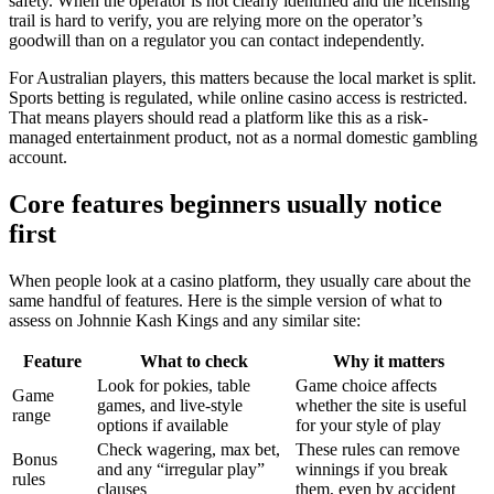
safety. When the operator is not clearly identified and the licensing
trail is hard to verify, you are relying more on the operator’s
goodwill than on a regulator you can contact independently.
For Australian players, this matters because the local market is split.
Sports betting is regulated, while online casino access is restricted.
That means players should read a platform like this as a risk-
managed entertainment product, not as a normal domestic gambling
account.
Core features beginners usually notice
first
When people look at a casino platform, they usually care about the
same handful of features. Here is the simple version of what to
assess on Johnnie Kash Kings and any similar site:
Feature
What to check
Why it matters
Look for pokies, table
Game choice affects
Game
games, and live-style
whether the site is useful
range
options if available
for your style of play
Check wagering, max bet,
These rules can remove
Bonus
and any “irregular play”
winnings if you break
rules
clauses
them, even by accident