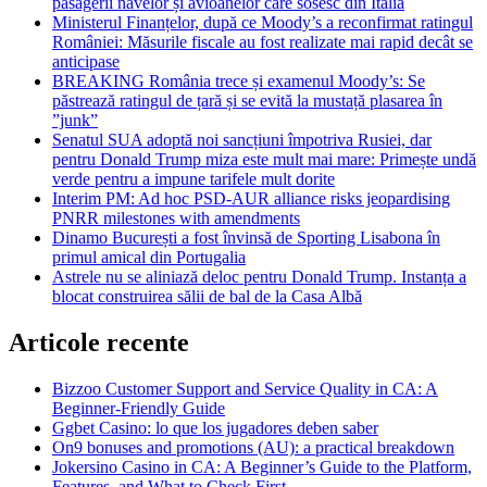
pasagerii navelor și avioanelor care sosesc din Italia
Ministerul Finanțelor, după ce Moody’s a reconfirmat ratingul
României: Măsurile fiscale au fost realizate mai rapid decât se
anticipase
BREAKING România trece și examenul Moody’s: Se
păstrează ratingul de țară și se evită la mustață plasarea în
”junk”
Senatul SUA adoptă noi sancțiuni împotriva Rusiei, dar
pentru Donald Trump miza este mult mai mare: Primește undă
verde pentru a impune tarifele mult dorite
Interim PM: Ad hoc PSD-AUR alliance risks jeopardising
PNRR milestones with amendments
Dinamo București a fost învinsă de Sporting Lisabona în
primul amical din Portugalia
Astrele nu se aliniază deloc pentru Donald Trump. Instanța a
blocat construirea sălii de bal de la Casa Albă
Articole recente
Bizzoo Customer Support and Service Quality in CA: A
Beginner-Friendly Guide
Ggbet Casino: lo que los jugadores deben saber
On9 bonuses and promotions (AU): a practical breakdown
Jokersino Casino in CA: A Beginner’s Guide to the Platform,
Features, and What to Check First