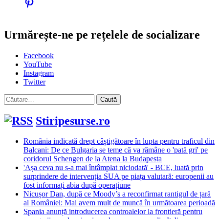
Urmărește-ne pe rețelele de socializare
Facebook
YouTube
Instagram
Twitter
Caută
după:
Stiripesurse.ro
România indicată drept câștigătoare în lupta pentru traficul din
Balcani: De ce Bulgaria se teme că va rămâne o 'pată gri' pe
coridorul Schengen de la Atena la Budapesta
'Așa ceva nu s-a mai întâmplat niciodată' - BCE, luată prin
surprindere de intervenția SUA pe piața valutară: europenii au
fost informați abia după operațiune
Nicușor Dan, după ce Moody’s a reconfirmat rantigul de țară
al României: Mai avem mult de muncă în următoarea perioadă
Spania anunță introducerea controalelor la frontieră pentru