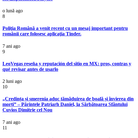
o lună ago
8
Poliţia Română a venit recent cu un mesaj important pentru
românii care folosesc aplicaţia Tinder.
7 ani ago
9
LeoVegas reseña y reputación del sitio en MX: pros, contras y
qué revisar antes de usarlo
2 luni ago
10
„Credința și smerenia aduc tămăduirea de boală și învierea din
morți” – Părintele Patriarh Daniel, la Sărbătoarea Sfântului
Cuvios Dimitrie cel Nou
7 ani ago
11