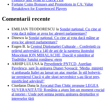
Fortune Coins Bonuses and Promotions in CA: Value
Breakdown for Experienced Players
Comentarii recente
EMILIAN TEODORESCU
la
Sondaj național. Cu cine ai
vota dacă mâine ar avea loc alegeri parlamentare?
Dinescu
la
Sondaj național. Cu cine ai vota dacă mâine ar
avea loc alegeri parlamentare?
Eugen B.
la
Centrul Diplomației Culturale – Conferință cu
prilejul aniversării a 140 de ani de la nașterea ilustrului
Muscelean ION MIHALACHE, Dascăl și păstrător al
Tradițiilor Satului românesc etern
ARHIP LULUSA
la
Președintele PNȚCD, Aurelian
Pavelescu, sare în apărarea Dianei Șoșoacă: ‘Media, miniștri
și ambasada Italiei au lansat un atac murdar, în stil bolșevic,
iar premierul Ciucă și alte slugi nevrednice s-au făcut preș,
mistificând adevărul!’
Ciurdaras Dana
la
Avocatul Dan Chitic propune LEGEA
SUVERANITĂȚII: România a ajuns într-un moment crucial
al istoriei / Unde poți semna pentru apărarea drepturilor și
intereselor țării