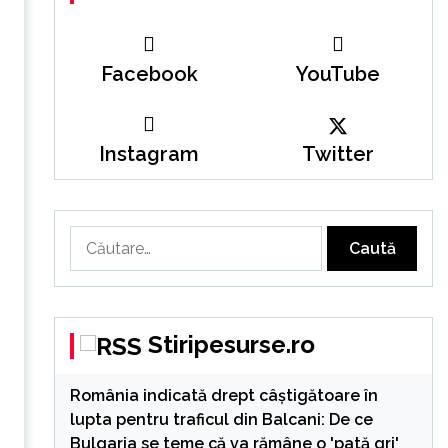
Facebook
YouTube
Instagram
Twitter
Caută
după:
Stiripesurse.ro
România indicată drept câștigătoare în
s
lupta pentru traficul din Balcani: De ce
Bulgaria se teme că va rămâne o 'pată gri'