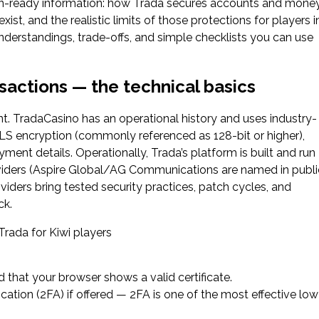
ision-ready information: how Trada secures accounts and money
st, and the realistic limits of those protections for players i
rstandings, trade-offs, and simple checklists you can use
sactions — the technical basics
. TradaCasino has an operational history and uses industry-
/TLS encryption (commonly referenced as 128-bit or higher),
ment details. Operationally, Trada’s platform is built and run
viders (Aspire Global/AG Communications are named in publi
iders bring tested security practices, patch cycles, and
ck.
 that your browser shows a valid certificate.
tion (2FA) if offered — 2FA is one of the most effective low