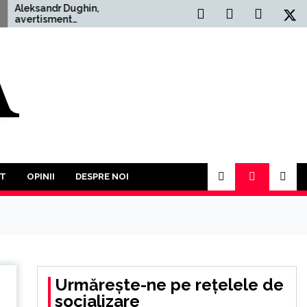
 Dughin,
Situația Politică Actuală
ent
din România: O Analiză
tor: ”Un Al
Comprehensivă
ăzboi Mondial
mult decât
În acest an va
 participăm la o
uturor împotriva
T
OPINII
DESPRE NOI
Urmărește-ne pe rețelele de
socializare