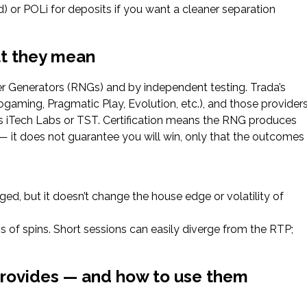
ed) or POLi for deposits if you want a cleaner separation
at they mean
r Generators (RNGs) and by independent testing. Trada’s
gaming, Pragmatic Play, Evolution, etc.), and those provider
h as iTech Labs or TST. Certification means the RNG produces
— it does not guarantee you will win, only that the outcomes
d, but it doesn’t change the house edge or volatility of
ns of spins. Short sessions can easily diverge from the RTP;
provides — and how to use them