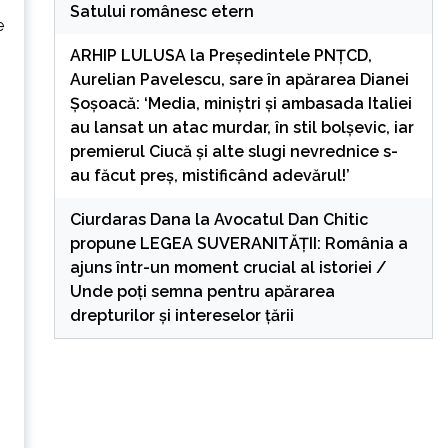
Satului românesc etern
e
ARHIP LULUSA
la
Președintele PNȚCD,
Aurelian Pavelescu, sare în apărarea Dianei
Șoșoacă: ‘Media, miniștri și ambasada Italiei
au lansat un atac murdar, în stil bolșevic, iar
premierul Ciucă și alte slugi nevrednice s-
au făcut preș, mistificând adevărul!’
Ciurdaras Dana
la
Avocatul Dan Chitic
propune LEGEA SUVERANITĂȚII: România a
ajuns într-un moment crucial al istoriei /
Unde poți semna pentru apărarea
drepturilor și intereselor țării