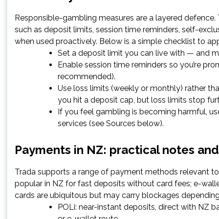
Responsible-gambling measures are a layered defence. Tra
such as deposit limits, session time reminders, self-exclus
when used proactively. Below is a simple checklist to app
Set a deposit limit you can live with — and ma
Enable session time reminders so you’re pro
recommended).
Use loss limits (weekly or monthly) rather tha
you hit a deposit cap, but loss limits stop fur
If you feel gambling is becoming harmful, us
services (see Sources below).
Payments in NZ: practical notes and
Trada supports a range of payment methods relevant to
popular in NZ for fast deposits without card fees; e-wallet
cards are ubiquitous but may carry blockages depending 
POLi: near-instant deposits, direct with NZ b
or e-wallet route.