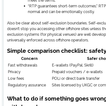
meet the terms.
“RTP guarantees short-term outcomes.” RTP i
normal and can be emotionally costly.
Also be clear about self-exclusion boundaries. Self-exclud
doesn’t stop you accessing other offshore sites unless t
exclusion systems (for physical venues) are well develo
universally enforced across offshore operators.
Simple comparison checklist: safet
Concern
Safer cho
Fast withdrawals
E-wallets (PayPal, Skrill)
Privacy
Prepaid vouchers / e-wallets
Low fees
POLi or direct bank transfer
Regulatory assurance
Sites licensed by UKGC or com
What to do if something goes wrong 