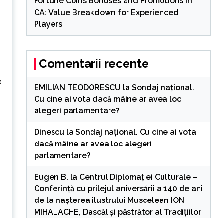
Fortune Coins Bonuses and Promotions in
CA: Value Breakdown for Experienced
Players
Comentarii recente
e
EMILIAN TEODORESCU
la
Sondaj național.
Cu cine ai vota dacă mâine ar avea loc
alegeri parlamentare?
Dinescu
la
Sondaj național. Cu cine ai vota
dacă mâine ar avea loc alegeri
parlamentare?
n
Eugen B.
la
Centrul Diplomației Culturale –
Conferință cu prilejul aniversării a 140 de ani
de la nașterea ilustrului Muscelean ION
MIHALACHE, Dascăl și păstrător al Tradițiilor