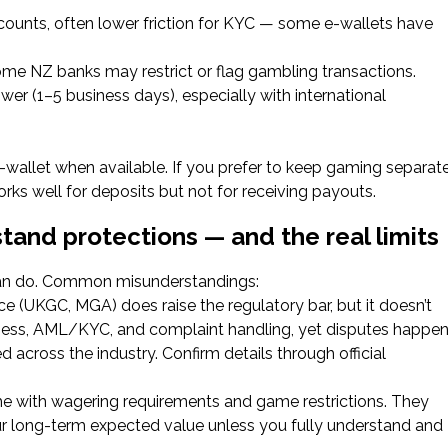
ccounts, often lower friction for KYC — some e-wallets have
me NZ banks may restrict or flag gambling transactions.
ower (1–5 business days), especially with international
e-wallet when available. If you prefer to keep gaming separat
ks well for deposits but not for receiving payouts.
nd protections — and the real limits
can do. Common misunderstandings:
nce (UKGC, MGA) does raise the regulatory bar, but it doesn’t
airness, AML/KYC, and complaint handling, yet disputes happe
cross the industry. Confirm details through official
 with wagering requirements and game restrictions. They
our long-term expected value unless you fully understand and