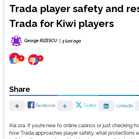
Trada player safety and r
Trada for Kiwi players
George RIZESCU
3 luni ago
0
0
Share
Facebook
Twitter
LinkedIn
Kia ora. If you’re new to online casinos or just checking 
how Trada approaches player safety, what protections ac