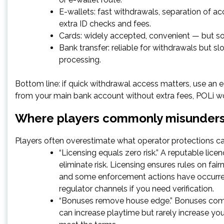
E-wallets: fast withdrawals, separation of a
extra ID checks and fees.
Cards: widely accepted, convenient — but so
Bank transfer: reliable for withdrawals but sl
processing.
Bottom line: if quick withdrawal access matters, use an 
from your main bank account without extra fees, POLi wor
Where players commonly misundersta
Players often overestimate what operator protections 
“Licensing equals zero risk.” A reputable lice
eliminate risk. Licensing ensures rules on f
and some enforcement actions have occurred a
regulator channels if you need verification.
“Bonuses remove house edge.” Bonuses come
can increase playtime but rarely increase y