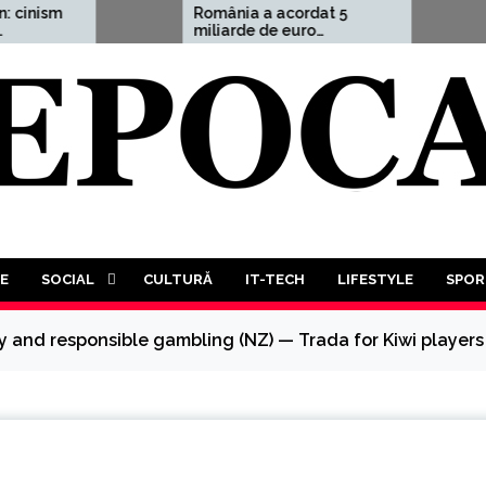
România a acordat 5
Aleksandr
miliarde de euro
avertism
Ucrainei, adică 1,5% din
cutremură
PIB
Treilea R
este mai 
probabil. 
trebui să
luptă a t
tuturor”
E
SOCIAL
CULTURĂ
IT-TECH
LIFESTYLE
SPOR
y and responsible gambling (NZ) — Trada for Kiwi players