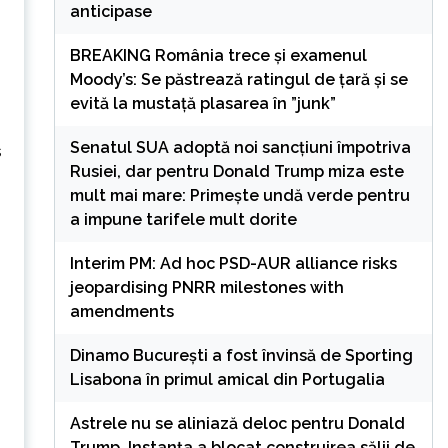
anticipase
BREAKING România trece și examenul
Moody’s: Se păstrează ratingul de țară și se
evită la mustață plasarea în ”junk”
Senatul SUA adoptă noi sancțiuni împotriva
s
Rusiei, dar pentru Donald Trump miza este
mult mai mare: Primește undă verde pentru
a impune tarifele mult dorite
Interim PM: Ad hoc PSD-AUR alliance risks
jeopardising PNRR milestones with
amendments
Dinamo București a fost învinsă de Sporting
Lisabona în primul amical din Portugalia
Astrele nu se aliniază deloc pentru Donald
Trump. Instanța a blocat construirea sălii de