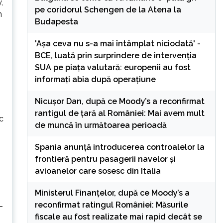
,
pe coridorul Schengen de la Atena la
n
Budapesta
'Așa ceva nu s-a mai întâmplat niciodată' -
BCE, luată prin surprindere de intervenția
SUA pe piața valutară: europenii au fost
informați abia după operațiune
Nicușor Dan, după ce Moody’s a reconfirmat
rantigul de țară al României: Mai avem mult
c
de muncă în următoarea perioadă
Spania anunță introducerea controalelor la
frontieră pentru pasagerii navelor și
avioanelor care sosesc din Italia
Ministerul Finanțelor, după ce Moody’s a
reconfirmat ratingul României: Măsurile
-
fiscale au fost realizate mai rapid decât se