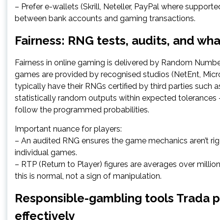
– Prefer e-wallets (Skrill, Neteller, PayPal where support
between bank accounts and gaming transactions.
Fairness: RNG tests, audits, and wh
Fairness in online gaming is delivered by Random Numbe
games are provided by recognised studios (NetEnt, Micro
typically have their RNGs certified by third parties suc
statistically random outputs within expected tolerances 
follow the programmed probabilities.
Important nuance for players:
– An audited RNG ensures the game mechanics aren’t rigge
individual games.
– RTP (Return to Player) figures are averages over millio
this is normal, not a sign of manipulation.
Responsible-gambling tools Trada 
effectively