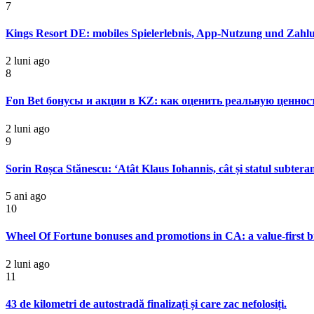
7
Kings Resort DE: mobiles Spielerlebnis, App-Nutzung und Zahl
2 luni ago
8
Fon Bet бонусы и акции в KZ: как оценить реальную ценно
2 luni ago
9
Sorin Roșca Stănescu: ‘Atât Klaus Iohannis, cât și statul subtera
5 ani ago
10
Wheel Of Fortune bonuses and promotions in CA: a value-first
2 luni ago
11
43 de kilometri de autostradă finalizați și care zac nefolosiți.