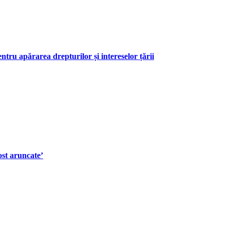
 apărarea drepturilor și intereselor țării
ost aruncate’