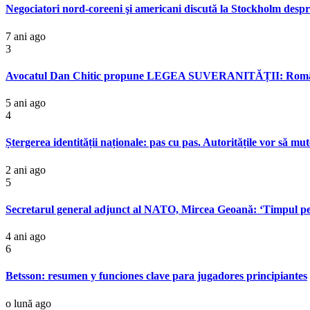
Negociatori nord-coreeni şi americani discută la Stockholm desp
7 ani ago
3
Avocatul Dan Chitic propune LEGEA SUVERANITĂȚII: România a aj
5 ani ago
4
Ștergerea identității naționale: pas cu pas. Autoritățile vor să mu
2 ani ago
5
Secretarul general adjunct al NATO, Mircea Geoană: ‘Timpul pent
4 ani ago
6
Betsson: resumen y funciones clave para jugadores principiantes
o lună ago