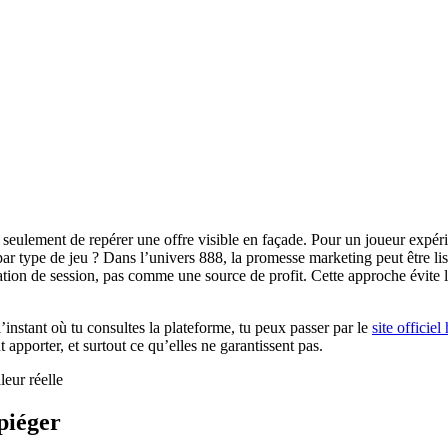
eulement de repérer une offre visible en façade. Pour un joueur expérimen
ns par type de jeu ? Dans l’univers 888, la promesse marketing peut être l
tion de session, pas comme une source de profit. Cette approche évite l
 l’instant où tu consultes la plateforme, tu peux passer par le
site officiel
pporter, et surtout ce qu’elles ne garantissent pas.
piéger