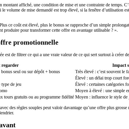
 montant affiché, une condition de mise et une contrainte de temps. C’e
 le volume de mise demandé est trop élevé, si la fenêtre d’utilisation est
. Plus ce coût est élevé, plus le bonus se rapproche d’un simple prolong
 produire pour transformer cette offre en avantage utilisable ? ».
 offre promotionnelle
 est de filtrer ce qui a une vraie valeur de ce qui sert surtout à créer 
t regarder
Impact s
le bonus seul ou sur dépôt + bonus
Très élevé : c’est souvent le f
Élevé : un délai trop court fo
 type de jeu
Élevé : certaines catégories fo
romo
Moyen à élevé : une simple err
x tours gratuits ou au programme fidélité
Moyen : influence le style de 
s avec des règles souples peut valoir davantage qu’une offre plus grosse 
lendrier.
 avant