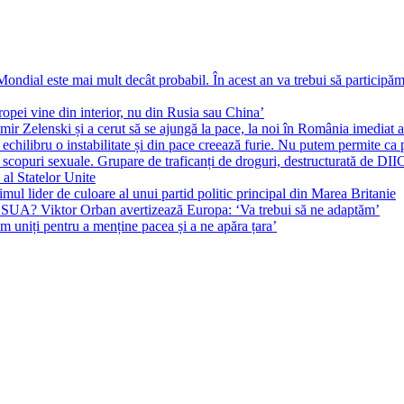
ial este mai mult decât probabil. În acest an va trebui să participăm l
pei vine din interior, nu din Rusia sau China’
r Zelenski și a cerut să se ajungă la pace, la noi în România imediat au 
echilibru o instabilitate și din pace creează furie. Nu putem permite ca 
 scopuri sexuale. Grupare de traficanți de droguri, destructurată de DI
 al Statelor Unite
l lider de culoare al unui partid politic principal din Marea Britanie
l SUA? Viktor Orban avertizează Europa: ‘Va trebui să ne adaptăm’
m uniți pentru a menține pacea și a ne apăra țara’