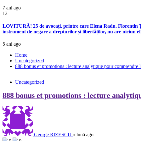
7 ani ago
12
LOVITURĂ! 25 de avocați, printre care Elena Radu, Florentin Țuc
instrument de negare a drepturilor și libertăților, nu are niciun 
5 ani ago
Home
Uncategorized
888 bonus et promotions : lecture analytique pour comprendre la
Uncategorized
888 bonus et promotions : lecture analytiq
George RIZESCU
o lună ago
0
0