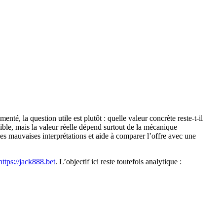
té, la question utile est plutôt : quelle valeur concrète reste-t-il
isible, mais la valeur réelle dépend surtout de la mécanique
es mauvaises interprétations et aide à comparer l’offre avec une
 https://jack888.bet
. L’objectif ici reste toutefois analytique :