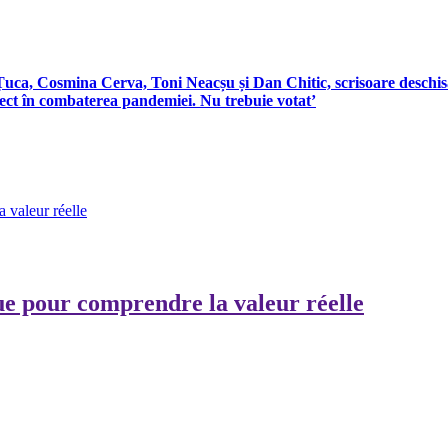
a, Cosmina Cerva, Toni Neacșu și Dan Chitic, scrisoare deschisă c
efect în combaterea pandemiei. Nu trebuie votat’
 valeur réelle
ue pour comprendre la valeur réelle