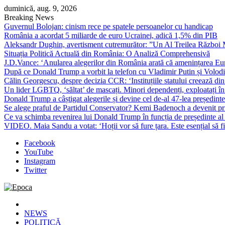
Skip
duminică, aug. 9, 2026
to
Breaking News
content
Guvernul Bolojan: cinism rece pe spatele persoanelor cu handicap
România a acordat 5 miliarde de euro Ucrainei, adică 1,5% din PIB
Aleksandr Dughin, avertisment cutremurător: ”Un Al Treilea Război Mond
Situația Politică Actuală din România: O Analiză Comprehensivă
J.D.Vance: ‘Anularea alegerilor din România arată că amenințarea Euro
După ce Donald Trump a vorbit la telefon cu Vladimir Putin și Volodimi
Călin Georgescu, despre decizia CCR: ‘Instituțiile statului creează din 
Un lider LGBTQ, ‘săltat’ de mascați. Minori dependenți, exploatați în
Donald Trump a câștigat alegerile și devine cel de-al 47-lea președinte
Se alege praful de Partidul Conservator? Kemi Badenoch a devenit primu
Ce va schimba revenirea lui Donald Trump în funcția de președinte a
VIDEO. Maia Sandu a votat: ‘Hoții vor să fure țara. Este esențial să fi
Facebook
YouTube
Instagram
Twitter
Epoca
Cele mai noi știri online din România
NEWS
POLITICĂ