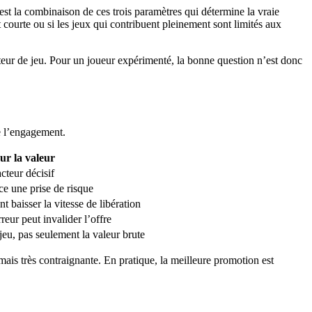
st la combinaison de ces trois paramètres qui détermine la vraie
 courte ou si les jeux qui contribuent pleinement sont limités aux
ateur de jeu. Pour un joueur expérimenté, la bonne question n’est donc
de l’engagement.
ur la valeur
acteur décisif
rce une prise de risque
nt baisser la vitesse de libération
eur peut invalider l’offre
jeu, pas seulement la valeur brute
mais très contraignante. En pratique, la meilleure promotion est