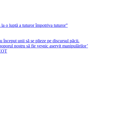
a o luptă a tuturor împotriva tuturor”
început unii să se plieze pe discursul păcii.
poporul nostru să fie veșnic aservit manipulărilor’
ICOT