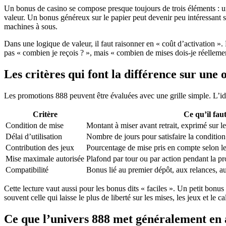
Un bonus de casino se compose presque toujours de trois éléments : un
valeur. Un bonus généreux sur le papier peut devenir peu intéressant si
machines à sous.
Dans une logique de valeur, il faut raisonner en « coût d’activation »
pas « combien je reçois ? », mais « combien de mises dois-je réellement
Les critères qui font la différence sur une
Les promotions 888 peuvent être évaluées avec une grille simple. L’idée
Critère
Ce qu’il fau
Condition de mise
Montant à miser avant retrait, exprimé sur 
Délai d’utilisation
Nombre de jours pour satisfaire la condition
Contribution des jeux
Pourcentage de mise pris en compte selon le
Mise maximale autorisée
Plafond par tour ou par action pendant la p
Compatibilité
Bonus lié au premier dépôt, aux relances, au
Cette lecture vaut aussi pour les bonus dits « faciles ». Un petit bonu
souvent celle qui laisse le plus de liberté sur les mises, les jeux et le ca
Ce que l’univers 888 met généralement en