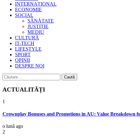
INTERNAȚIONAL
ECONOMIE
SOCIAL
SĂNĂTATE
JUSTIȚIE
MEDIU
CULTURĂ
IT-TECH
LIFESTYLE
SPORT
OPINII
DESPRE NOI
Caută
după:
ACTUALITĂȚI
1
Crownplay Bonuses and Promotions in AU: Value Breakdown fo
o lună ago
2