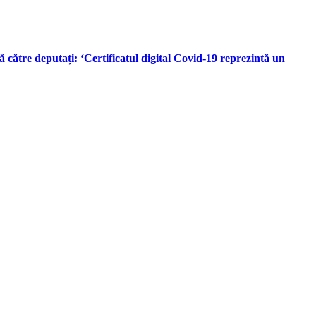
ătre deputați: ‘Certificatul digital Covid-19 reprezintă un