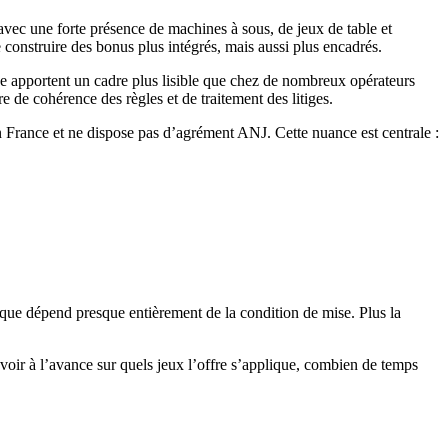
avec une forte présence de machines à sous, de jeux de table et
e construire des bonus plus intégrés, mais aussi plus encadrés.
ise apportent un cadre plus lisible que chez de nombreux opérateurs
de cohérence des règles et de traitement des litiges.
en France et ne dispose pas d’agrément ANJ. Cette nuance est centrale :
tique dépend presque entièrement de la condition de mise. Plus la
savoir à l’avance sur quels jeux l’offre s’applique, combien de temps