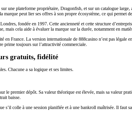
sur une plateforme propriétaire, Dragonfish, et sur un catalogue large, 
: la marque peut lier ses offres à son propre écosystème, ce qui permet d
à Londres, fondée en 1997. Cette ancienneté et cette structure d’entrepr
, mais cela aide à évaluer la marque sur la durée, notamment en matière 
lité en France. La version internationale de 888casino n’est pas légale 
e prime toujours sur l’attractivité commerciale.
s gratuits, fidélité
les. Chacune a sa logique et ses limites.
ur le premier dépôt. Sa valeur théorique est élevée, mais sa valeur pra
rait baisse.
 s’il colle à une session planifiée et à une bankroll maîtrisée. Il faut 