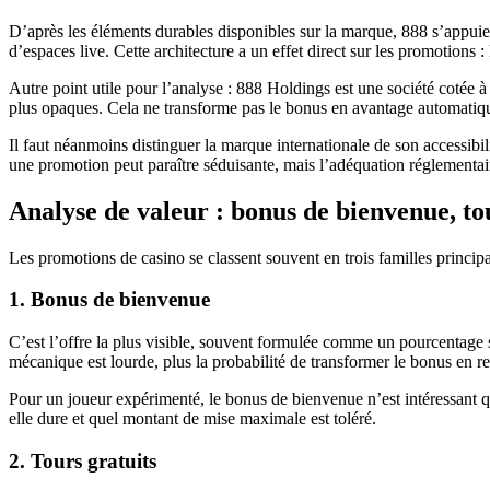
D’après les éléments durables disponibles sur la marque, 888 s’appuie 
d’espaces live. Cette architecture a un effet direct sur les promotions 
Autre point utile pour l’analyse : 888 Holdings est une société cotée 
plus opaques. Cela ne transforme pas le bonus en avantage automatique
Il faut néanmoins distinguer la marque internationale de son accessibi
une promotion peut paraître séduisante, mais l’adéquation réglementair
Analyse de valeur : bonus de bienvenue, tour
Les promotions de casino se classent souvent en trois familles principa
1. Bonus de bienvenue
C’est l’offre la plus visible, souvent formulée comme un pourcentage s
mécanique est lourde, plus la probabilité de transformer le bonus en ret
Pour un joueur expérimenté, le bonus de bienvenue n’est intéressant que
elle dure et quel montant de mise maximale est toléré.
2. Tours gratuits