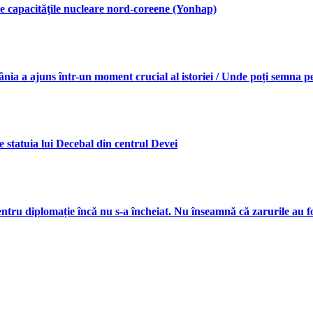
re capacităţile nucleare nord-coreene (Yonhap)
uns într-un moment crucial al istoriei / Unde poți semna pentru
te statuia lui Decebal din centrul Devei
ru diplomație încă nu s-a încheiat. Nu înseamnă că zarurile au f