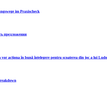
ungswege im Praxischeck
сть предложения
n vor acționa în bună înțelegere pentru scoaterea din joc a lui Lud
 breakdown