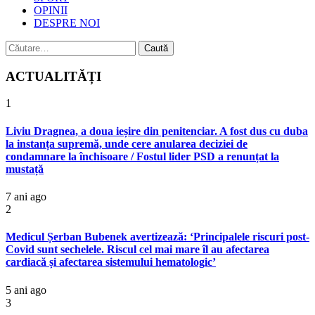
OPINII
DESPRE NOI
Caută
după:
ACTUALITĂȚI
1
Liviu Dragnea, a doua ieșire din penitenciar. A fost dus cu duba
la instanța supremă, unde cere anularea deciziei de
condamnare la închisoare / Fostul lider PSD a renunțat la
mustață
7 ani ago
2
Medicul Șerban Bubenek avertizează: ‘Principalele riscuri post-
Covid sunt sechelele. Riscul cel mai mare îl au afectarea
cardiacă și afectarea sistemului hematologic’
5 ani ago
3