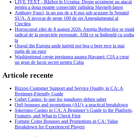
LIVE TEXT - Război în Ucraina: Drone ucrainene au atacat
pentru a doua noapte consecutiv rafinăria Slavneft-Ianos
Anthony Fauci, la un pas de a fi pus sub acuzare în Senatul
SUA. A invocat de peste 100 de ori Amendamentul al
Cincilea
Horoscopul zilei de 8 august 2026. Atenția Berbecilor se mută
radical de la proiectele personale. Află ce se întâmplă cu zodia
ta
Orașul din Europa unde turiștii pot bea o bere rece la mai
puțin de un euro
Washingtonul creşte presiunea asupra Havanei: CIA a creat
un grup de lucru secret pentru Cuba
Articole recente
Bizzoo Customer Support and Service Quality in CA: A
Beginner-Friendly Guide
Ggbet Casino: lo que los jugadores deben saber
On9 bonuses and promotions (AU): a practical breakdown
Jokersino Casino in CA: A Beginner’s Guide to the Platform,
Features, and What to Check First
Fortune Coins Bonuses and Promotions in CA: Value
Breakdown for Experienced Players