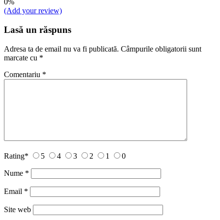
0%
(Add your review)
Lasă un răspuns
Adresa ta de email nu va fi publicată.
Câmpurile obligatorii sunt
marcate cu
*
Comentariu
*
Rating
*
5
4
3
2
1
0
Nume
*
Email
*
Site web