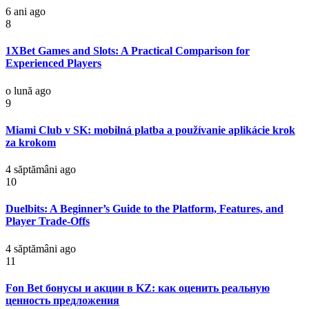
6 ani ago
8
1XBet Games and Slots: A Practical Comparison for
Experienced Players
o lună ago
9
Miami Club v SK: mobilná platba a používanie aplikácie krok
za krokom
4 săptămâni ago
10
Duelbits: A Beginner’s Guide to the Platform, Features, and
Player Trade-Offs
4 săptămâni ago
11
Fon Bet бонусы и акции в KZ: как оценить реальную
ценность предложения