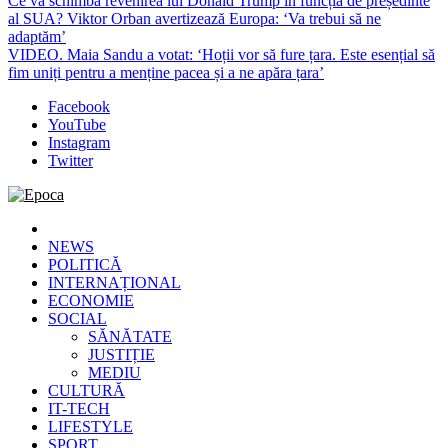
Ce va schimba revenirea lui Donald Trump în funcția de președinte
al SUA? Viktor Orban avertizează Europa: ‘Va trebui să ne
adaptăm’
VIDEO. Maia Sandu a votat: ‘Hoții vor să fure țara. Este esențial să
fim uniți pentru a menține pacea și a ne apăra țara’
Facebook
YouTube
Instagram
Twitter
Epoca
Cele mai noi știri online din România
NEWS
POLITICĂ
INTERNAȚIONAL
ECONOMIE
SOCIAL
SĂNĂTATE
JUSTIȚIE
MEDIU
CULTURĂ
IT-TECH
LIFESTYLE
SPORT