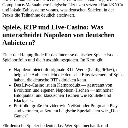
Compliance-Maßnahmen: belgische Lizenzen setzen «Hard-KYC»
und lokale Zahlsysteme voraus, was deutschen Spielern in der
Praxis die Teilnahme deutlich erschwert.
Spiele, RTP und Live-Casino: Was
unterscheidet Napoleon von deutschen
Anbietern?
Einer der Hauptgründe für das Interesse deutscher Spieler ist das
Spielportfolio und die Auszahlungsquoten. Im Kern gilt:
Napoleon bietet oft originale RTP-Werte (häufig 96%+), da
belgische Anbieter nicht die deutsche Einsatzsteuer auf Spins
haben, die deutsche RTPs drücken kann.
Das Live-Casino ist ein Kernprodukt — gestreamt von
Evolution und eigenen Napoleon-Tischen — mit hoher
Bildqualität und klassischen Tischen wie Roulette und
Blackjack.
Portfolio: große Provider wie NetEnt oder Pragmatic Play
sind vertreten, außerdem belgische Spezialitäten wie „Dice
Games”.
Für deutsche Spieler bedeutet das: Wer Spielmechanik und