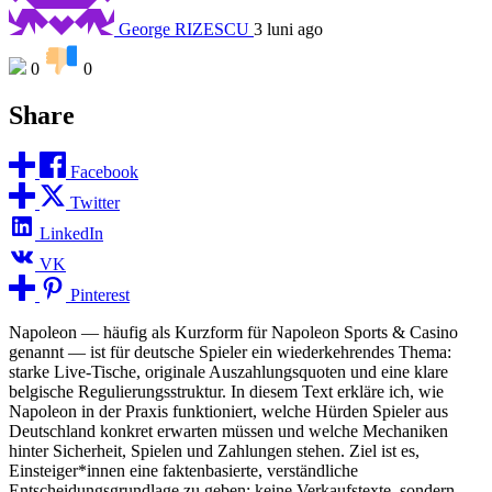
George RIZESCU
3 luni ago
0
0
Share
Facebook
Twitter
LinkedIn
VK
Pinterest
Napoleon — häufig als Kurzform für Napoleon Sports & Casino
genannt — ist für deutsche Spieler ein wiederkehrendes Thema:
starke Live-Tische, originale Auszahlungsquoten und eine klare
belgische Regulierungsstruktur. In diesem Text erkläre ich, wie
Napoleon in der Praxis funktioniert, welche Hürden Spieler aus
Deutschland konkret erwarten müssen und welche Mechaniken
hinter Sicherheit, Spielen und Zahlungen stehen. Ziel ist es,
Einsteiger*innen eine faktenbasierte, verständliche
Entscheidungsgrundlage zu geben: keine Verkaufstexte, sondern