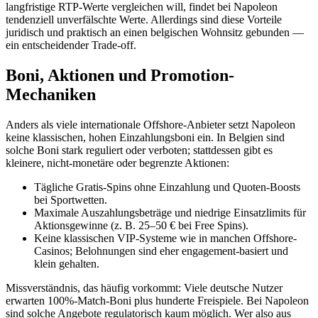
langfristige RTP-Werte vergleichen will, findet bei Napoleon
tendenziell unverfälschte Werte. Allerdings sind diese Vorteile
juridisch und praktisch an einen belgischen Wohnsitz gebunden —
ein entscheidender Trade-off.
Boni, Aktionen und Promotion-
Mechaniken
Anders als viele internationale Offshore-Anbieter setzt Napoleon
keine klassischen, hohen Einzahlungsboni ein. In Belgien sind
solche Boni stark reguliert oder verboten; stattdessen gibt es
kleinere, nicht-monetäre oder begrenzte Aktionen:
Tägliche Gratis-Spins ohne Einzahlung und Quoten-Boosts
bei Sportwetten.
Maximale Auszahlungsbeträge und niedrige Einsatzlimits für
Aktionsgewinne (z. B. 25–50 € bei Free Spins).
Keine klassischen VIP-Systeme wie in manchen Offshore-
Casinos; Belohnungen sind eher engagement-basiert und
klein gehalten.
Missverständnis, das häufig vorkommt: Viele deutsche Nutzer
erwarten 100%-Match-Boni plus hunderte Freispiele. Bei Napoleon
sind solche Angebote regulatorisch kaum möglich. Wer also aus