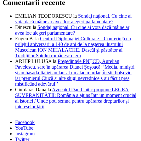
Comentarii recente
EMILIAN TEODORESCU
la
Sondaj național. Cu cine ai
vota dacă mâine ar avea loc alegeri parlamentare?
Dinescu
la
Sondaj național. Cu cine ai vota dacă mâine ar
avea loc alegeri parlamentare?
Eugen B.
la
Centrul Diplomației Culturale – Conferință cu
prilejul aniversării a 140 de ani de la nașterea ilustrului
Muscelean ION MIHALACHE, Dascăl și păstrător al
Tradițiilor Satului românesc etern
ARHIP LULUSA
la
Președintele PNȚCD, Aurelian
Pavelescu, sare în apărarea Dianei Șoșoacă: ‘Media, miniștri
și ambasada Italiei au lansat un atac murdar, în stil bolșevic,
iar premierul Ciucă și alte slugi nevrednice s-au făcut preș,
mistificând adevărul!’
Ciurdaras Dana
la
Avocatul Dan Chitic propune LEGEA
SUVERANITĂȚII: România a ajuns într-un moment crucial
al istoriei / Unde poți semna pentru apărarea drepturilor și
intereselor țării
Facebook
YouTube
Instagram
Twitter