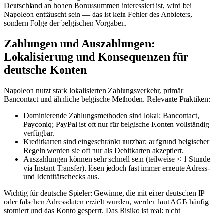
Deutschland an hohen Bonussummen interessiert ist, wird bei
Napoleon enttäuscht sein — das ist kein Fehler des Anbieters,
sondern Folge der belgischen Vorgaben.
Zahlungen und Auszahlungen:
Lokalisierung und Konsequenzen für
deutsche Konten
Napoleon nutzt stark lokalisierten Zahlungsverkehr, primär
Bancontact und ähnliche belgische Methoden. Relevante Praktiken:
Dominierende Zahlungsmethoden sind lokal: Bancontact,
Payconiq; PayPal ist oft nur für belgische Konten vollständig
verfügbar.
Kreditkarten sind eingeschränkt nutzbar; aufgrund belgischer
Regeln werden sie oft nur als Debitkarten akzeptiert.
Auszahlungen können sehr schnell sein (teilweise < 1 Stunde
via Instant Transfer), lösen jedoch fast immer erneute Adress-
und Identitätschecks aus.
Wichtig für deutsche Spieler: Gewinne, die mit einer deutschen IP
oder falschen Adressdaten erzielt wurden, werden laut AGB häufig
storniert und das Konto gesperrt. Das Risiko ist real: nicht