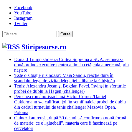
Facebook
YouTube
Instagram
Twitter
Caută
după:
Stiripesurse.ro
Donald Trump sfidează Curtea Supremă a SUA: semnează
două ordine executive pentru a limita cetățenia americană prin
naștere
'Este o situație rușinoasă': Maia Sandu, reacție dură în
scandalul legat de vizita delegației talibane la Chișinău
Tenis: Alexandru Jecan şi Bogdan Pavel, învinşi în sferturile
probei de dublu la Hagen (challenger)
Perechea româno-israeliană Victor Cornea/Daniel
Cukiermann s-a calificat, joi, în semifinalele probei de dublu
din cadrul turneului de tenis challenger Mazovia Open,
Polonia
Chinezii au reușit, după 50 de ani, să confirme o nouă formă
de materie: ce e „glueball”, materia care îi fascinează pe
cercetători