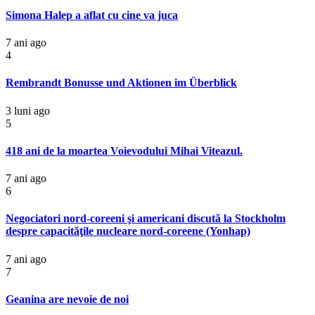
Simona Halep a aflat cu cine va juca
7 ani ago
4
Rembrandt Bonusse und Aktionen im Überblick
3 luni ago
5
418 ani de la moartea Voievodului Mihai Viteazul.
7 ani ago
6
Negociatori nord-coreeni şi americani discută la Stockholm
despre capacităţile nucleare nord-coreene (Yonhap)
7 ani ago
7
Geanina are nevoie de noi