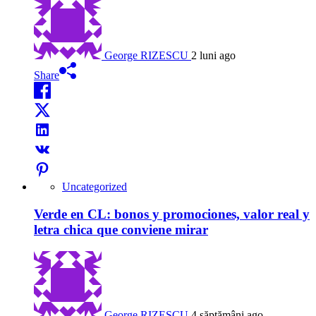
George RIZESCU
2 luni ago
Share
Uncategorized
Verde en CL: bonos y promociones, valor real y
letra chica que conviene mirar
George RIZESCU
4 săptămâni ago