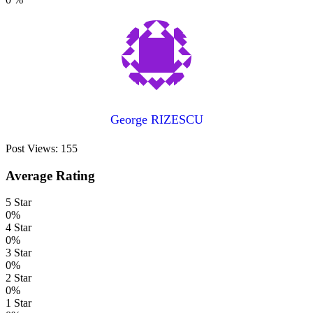
George RIZESCU
Post Views:
155
Average Rating
5 Star
0%
4 Star
0%
3 Star
0%
2 Star
0%
1 Star