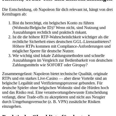
Die Entscheidung, ob Napoleon für dich relevant ist, hängt von drei
Kernfragen ab:
Bist du berechtigt, ein belgisches Konto zu führen
(Wohnsitz/Belgische ID)? Wenn nicht, sind Nutzung und
Auszahlungen rechtlich und praktisch riskant.
Ist dir die höhere RTP-Wahrscheinlichkeit wichtiger als die
rechtliche Sicherheit eines deutschen GGL-Lizenzanbieters?
Höhere RTPs kommen mit Compliance-Anforderungen und
möglicher Sperre für deutsche Nutzer.
Wie wichtig sind lokale Zahlungsmethoden und schnelle
Auszahlungen im Vergleich zur Bedienbarkeit von deutschen
Zahlungsmitteln wie SOFORT oder Giropay?
Zusammengefasst: Napoleon bietet technische Qualität, originale
RTPs und ein starkes Live-Casino — aber diese Vorteile sind an
belgische Legalität und Verifizierungsprozesse gebunden. Für
deutsche Spieler ohne belgischen Wohnsitz sind die Hürden hoch
und das Risiko real. Eine verantwortungsbewusste Entscheidung
verlangt, diese Trade-offs zu akzeptieren und nicht aus Neugier
durch Umgehungsversuche (z. B. VPN) zusätzliche Risiken
einzugehen.