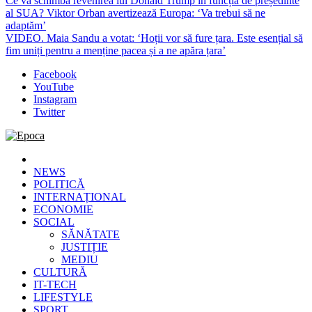
Ce va schimba revenirea lui Donald Trump în funcția de președinte
al SUA? Viktor Orban avertizează Europa: ‘Va trebui să ne
adaptăm’
VIDEO. Maia Sandu a votat: ‘Hoții vor să fure țara. Este esențial să
fim uniți pentru a menține pacea și a ne apăra țara’
Facebook
YouTube
Instagram
Twitter
Epoca
Cele mai noi știri online din România
NEWS
POLITICĂ
INTERNAȚIONAL
ECONOMIE
SOCIAL
SĂNĂTATE
JUSTIȚIE
MEDIU
CULTURĂ
IT-TECH
LIFESTYLE
SPORT