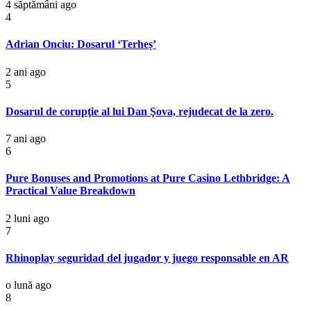
4 săptămâni ago
4
Adrian Onciu: Dosarul ‘Terheș’
2 ani ago
5
Dosarul de corupţie al lui Dan Şova, rejudecat de la zero.
7 ani ago
6
Pure Bonuses and Promotions at Pure Casino Lethbridge: A
Practical Value Breakdown
2 luni ago
7
Rhinoplay seguridad del jugador y juego responsable en AR
o lună ago
8