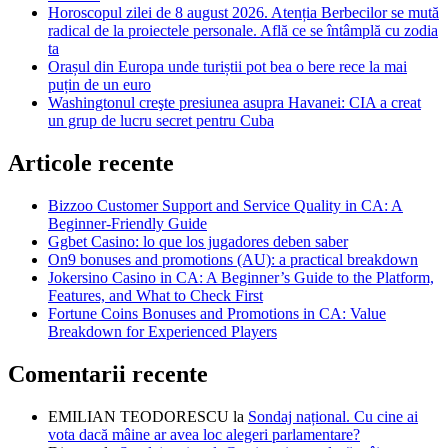
Horoscopul zilei de 8 august 2026. Atenția Berbecilor se mută
radical de la proiectele personale. Află ce se întâmplă cu zodia
ta
Orașul din Europa unde turiștii pot bea o bere rece la mai
puțin de un euro
Washingtonul creşte presiunea asupra Havanei: CIA a creat
un grup de lucru secret pentru Cuba
Articole recente
Bizzoo Customer Support and Service Quality in CA: A
Beginner-Friendly Guide
Ggbet Casino: lo que los jugadores deben saber
On9 bonuses and promotions (AU): a practical breakdown
Jokersino Casino in CA: A Beginner’s Guide to the Platform,
Features, and What to Check First
Fortune Coins Bonuses and Promotions in CA: Value
Breakdown for Experienced Players
Comentarii recente
EMILIAN TEODORESCU
la
Sondaj național. Cu cine ai
vota dacă mâine ar avea loc alegeri parlamentare?