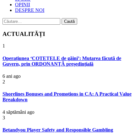
OPINII
DESPRE NOI
Caută
după:
ACTUALITĂȚI
1
Operațiunea ‘COTEȚELE de găini’: Mutarea făcută de
Guvern, prin ORDONANȚĂ președințială
6 ani ago
2
Shorelines Bonuses and Promotions in CA: A Practical Value
Breakdown
4 săptămâni ago
3
Betandyou Player Safety and Responsible Gambling