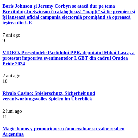
Boris Johnson şi Jeremy Corbyn se atacă dur pe tema
Brexitului; Jo Swinson îi cataloghează ”inapţi” să fie premieri şi
îşi lansează oficial campania electorală promiţând să oprească
ieşirea din UE
7 ani ago
9
VIDEO. Președintele Partidului PPR, deputatul Mihai Lasca, a
protestat împotriva evenimentelor LGBT din cadrul Oradea
Pride 2024
2 ani ago
10
Rivalo Casino: Spielerschutz, Sicherheit und
verantwortungsvolles Spielen im Überblick
2 luni ago
11
Magic bonos y promociones: cómo evaluar su valor real en
Argentina