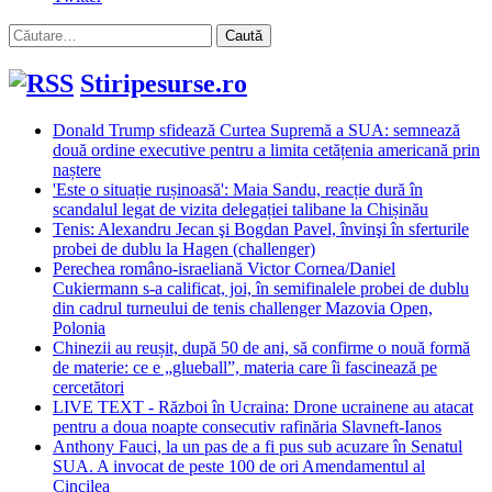
Caută
după:
Stiripesurse.ro
Donald Trump sfidează Curtea Supremă a SUA: semnează
două ordine executive pentru a limita cetățenia americană prin
naștere
'Este o situație rușinoasă': Maia Sandu, reacție dură în
scandalul legat de vizita delegației talibane la Chișinău
Tenis: Alexandru Jecan şi Bogdan Pavel, învinşi în sferturile
probei de dublu la Hagen (challenger)
Perechea româno-israeliană Victor Cornea/Daniel
Cukiermann s-a calificat, joi, în semifinalele probei de dublu
din cadrul turneului de tenis challenger Mazovia Open,
Polonia
Chinezii au reușit, după 50 de ani, să confirme o nouă formă
de materie: ce e „glueball”, materia care îi fascinează pe
cercetători
LIVE TEXT - Război în Ucraina: Drone ucrainene au atacat
pentru a doua noapte consecutiv rafinăria Slavneft-Ianos
Anthony Fauci, la un pas de a fi pus sub acuzare în Senatul
SUA. A invocat de peste 100 de ori Amendamentul al
Cincilea