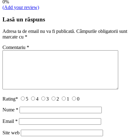
0%
(Add your review)
Lasă un răspuns
Adresa ta de email nu va fi publicată.
Câmpurile obligatorii sunt
marcate cu
*
Comentariu
*
Rating
*
5
4
3
2
1
0
Nume
*
Email
*
Site web