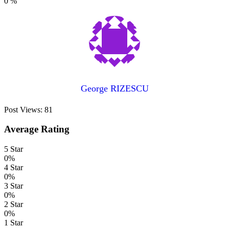
0
%
George RIZESCU
Post Views:
81
Average Rating
5 Star
0%
4 Star
0%
3 Star
0%
2 Star
0%
1 Star