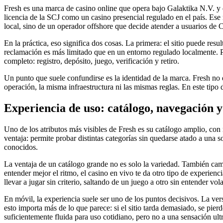
Fresh es una marca de casino online que opera bajo Galaktika N.V. y 
licencia de la SCJ como un casino presencial regulado en el país. Es
local, sino de un operador offshore que decide atender a usuarios de C
En la práctica, eso significa dos cosas. La primera: el sitio puede r
reclamación es más limitado que en un entorno regulado localmente. Por
completo: registro, depósito, juego, verificación y retiro.
Un punto que suele confundirse es la identidad de la marca. Fresh n
operación, la misma infraestructura ni las mismas reglas. En este tipo d
Experiencia de uso: catálogo, navegación 
Uno de los atributos más visibles de Fresh es su catálogo amplio, co
ventaja: permite probar distintas categorías sin quedarse atado a una 
conocidos.
La ventaja de un catálogo grande no es solo la variedad. También cambi
entender mejor el ritmo, el casino en vivo te da otro tipo de experienc
llevar a jugar sin criterio, saltando de un juego a otro sin entender vo
En móvil, la experiencia suele ser uno de los puntos decisivos. La ve
esto importa más de lo que parece: si el sitio tarda demasiado, se pie
suficientemente fluida para uso cotidiano, pero no a una sensación ultr