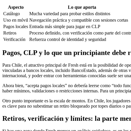
Aspecto
Lo que aporta
Catálogo
Mucha variedad para probar estilos distintos
Uso en móvil
Navegación práctica y compatible con sesiones cortas
Pagos locales
Entrada más simple para jugar en CLP
Retiros
Proceso definido, con verificación como parte del contr
Verificación
Refuerza control de identidad y seguridad
Pagos, CLP y lo que un principiante debe r
Para Chile, el atractivo principal de Fresh está en la posibilidad de 
vinculadas a bancos locales, incluido BancoEstado, además de otras vías
internacional, y poder entrar con herramientas conocidas suele ser una
Ahora bien, “acepta pagos locales” no debería leerse como “todo fun
haber mínimos, validaciones o restricciones internas. Para un principiant
Otro punto importante es la escala de montos. En Chile, los jugadore
es clave para no subestimar un retiro bloqueado por topes diarios o p
Retiros, verificación y límites: la parte 
Si hay una zona donde Fresh merece un análisis cuidadoso, es en los ret