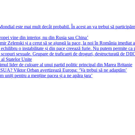
ial este mai mult decât probabil. În acest an va trebui să participăm l
pei vine din interior, nu din Rusia sau China’
r Zelenski și a cerut să se ajungă la pace, la noi în România imediat au 
echilibru o instabilitate și din pace creează furie. Nu putem permite ca 
 scopuri sexuale. Grupare de traficanți de droguri, destructurată de DI
 al Statelor Unite
l lider de culoare al unui partid politic principal din Marea Britanie
l SUA? Viktor Orban avertizează Europa: ‘Va trebui să ne adaptăm’
m uniți pentru a menține pacea și a ne apăra țara’