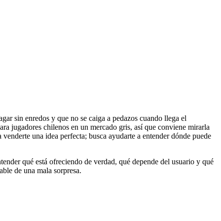
agar sin enredos y que no se caiga a pedazos cuando llega el
para jugadores chilenos en un mercado gris, así que conviene mirarla
nta venderte una idea perfecta; busca ayudarte a entender dónde puede
 entender qué está ofreciendo de verdad, qué depende del usuario y qué
nable de una mala sorpresa.