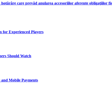
hotărâre care prevăd anularea accesoriilor aferente obligaţiilor fis
 for Experienced Players
nners Should Watch
ce and Mobile Payments