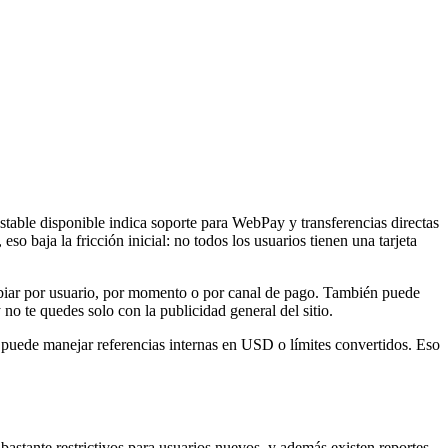
estable disponible indica soporte para WebPay y transferencias directas
o baja la fricción inicial: no todos los usuarios tienen una tarjeta
mbiar por usuario, por momento o por canal de pago. También puede
y no te quedes solo con la publicidad general del sitio.
 puede manejar referencias internas en USD o límites convertidos. Eso
 bastante restrictivos para usuarios nuevos, y además existen reportes