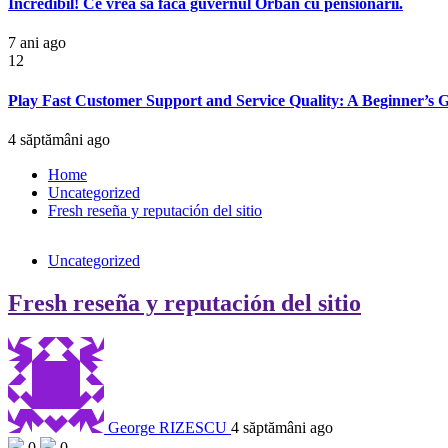
Incredibil! Ce vrea să facă guvernul Orban cu pensionarii.
7 ani ago
12
Play Fast Customer Support and Service Quality: A Beginner’s 
4 săptămâni ago
Home
Uncategorized
Fresh reseña y reputación del sitio
Uncategorized
Fresh reseña y reputación del sitio
George RIZESCU
4 săptămâni ago
0
0