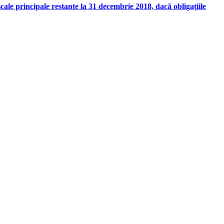
cale principale restante la 31 decembrie 2018, dacă obligaţiile