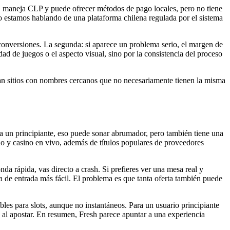
s, maneja CLP y puede ofrecer métodos de pago locales, pero no tiene
o estamos hablando de una plataforma chilena regulada por el sistema
 conversiones. La segunda: si aparece un problema serio, el margen de
ad de juegos o el aspecto visual, sino por la consistencia del proceso
an sitios con nombres cercanos que no necesariamente tienen la misma
ra un principiante, eso puede sonar abrumador, pero también tiene una
ido y casino en vivo, además de títulos populares de proveedores
da rápida, vas directo a crash. Si prefieres ver una mesa real y
rta de entrada más fácil. El problema es que tanta oferta también puede
les para slots, aunque no instantáneos. Para un usuario principiante
es al apostar. En resumen, Fresh parece apuntar a una experiencia