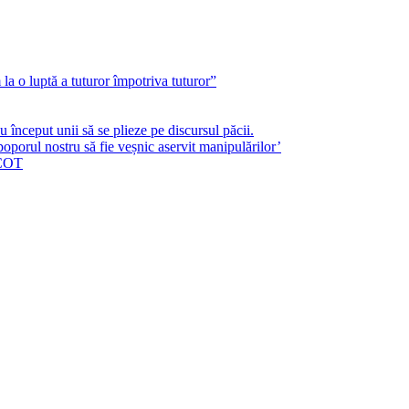
a o luptă a tuturor împotriva tuturor”
început unii să se plieze pe discursul păcii.
poporul nostru să fie veșnic aservit manipulărilor’
ICOT