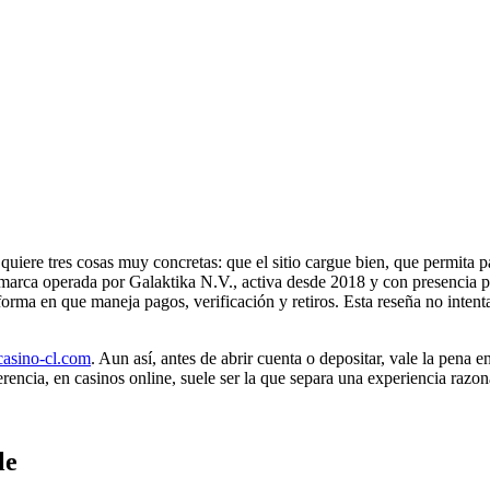
iere tres cosas muy concretas: que el sitio cargue bien, que permita p
a marca operada por Galaktika N.V., activa desde 2018 y con presencia 
la forma en que maneja pagos, verificación y retiros. Esta reseña no inte
-casino-cl.com
. Aun así, antes de abrir cuenta o depositar, vale la pena
encia, en casinos online, suele ser la que separa una experiencia razo
le