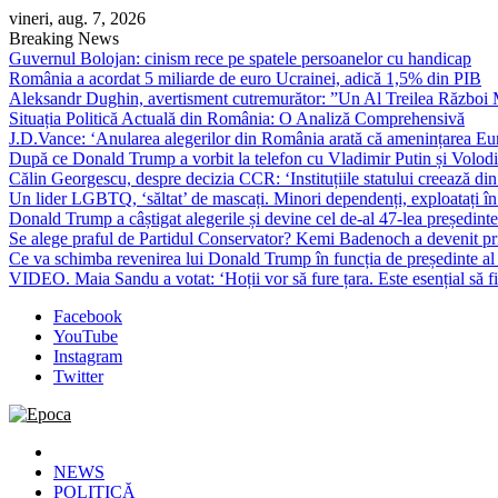
Skip
vineri, aug. 7, 2026
to
Breaking News
content
Guvernul Bolojan: cinism rece pe spatele persoanelor cu handicap
România a acordat 5 miliarde de euro Ucrainei, adică 1,5% din PIB
Aleksandr Dughin, avertisment cutremurător: ”Un Al Treilea Război Mond
Situația Politică Actuală din România: O Analiză Comprehensivă
J.D.Vance: ‘Anularea alegerilor din România arată că amenințarea Euro
După ce Donald Trump a vorbit la telefon cu Vladimir Putin și Volodimi
Călin Georgescu, despre decizia CCR: ‘Instituțiile statului creează din 
Un lider LGBTQ, ‘săltat’ de mascați. Minori dependenți, exploatați în
Donald Trump a câștigat alegerile și devine cel de-al 47-lea președinte
Se alege praful de Partidul Conservator? Kemi Badenoch a devenit primu
Ce va schimba revenirea lui Donald Trump în funcția de președinte a
VIDEO. Maia Sandu a votat: ‘Hoții vor să fure țara. Este esențial să fi
Facebook
YouTube
Instagram
Twitter
Epoca
Cele mai noi știri online din România
NEWS
POLITICĂ