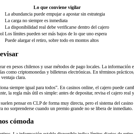
Lo que conviene vigilar
La abundancia puede empujar a apostar sin estrategia
La carga no siempre es inmediata
La disponibilidad real debe verificarse dentro del cajero
ol
Los límites pueden ser más bajos de lo que uno espera
Puede alargar el retiro, sobre todo en montos altos
evisar
operar en pesos chilenos y usar métodos de pago locales. La información 
 como criptomonedas y billeteras electrónicas. En términos prácticos, es
 ventaja clara.
ciona siempre igual para todos”. En casinos online, el cajero puede ca
e, la regla más útil es simple: antes de depositar, revisa el cajero real 
s suelen pensar en CLP de forma muy directa, pero el sistema del casino
ara no sorprenderse cuando un premio grande no se libera de inmediato.
menos cómoda
iros. La información estable disponible indica límites diarios de retiro