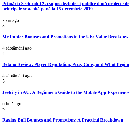
Primăria Sectorului 2 a supus dezbaterii publice două proiecte de 
principale se achită până la 15 decembrie 2019.
7 ani ago
3
Mr Punter Bonuses and Promotions in the UK: Value Breakdown
4 săptămâni ago
4
Betano Review: Player Reputation, Pros, Cons, and What Begi
4 săptămâni ago
5
Jeetcity in AU: A Beginner’s Guide to the Mobile App Experien
o lună ago
6
Raging Bull Bonuses and Promotions: A Practical Breakdown