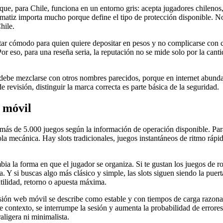
que, para Chile, funciona en un entorno gris: acepta jugadores chileno
e matiz importa mucho porque define el tipo de protección disponible. N
hile.
esultar cómodo para quien quiere depositar en pesos y no complicarse con
 eso, para una reseña seria, la reputación no se mide solo por la cantid
o debe mezclarse con otros nombres parecidos, porque en internet abund
e revisión, distinguir la marca correcta es parte básica de la seguridad.
y móvil
n más de 5.000 juegos según la información de operación disponible. Pa
sola mecánica. Hay slots tradicionales, juegos instantáneos de ritmo ráp
a la forma en que el jugador se organiza. Si te gustan los juegos de ron
ia. Y si buscas algo más clásico y simple, las slots siguen siendo la pue
latilidad, retorno o apuesta máxima.
rsión web móvil se describe como estable y con tiempos de carga razonab
rde contexto, se interrumpe la sesión y aumenta la probabilidad de error
aligera ni minimalista.