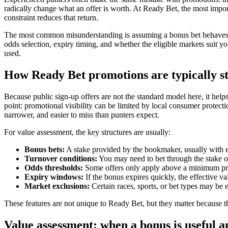
radically change what an offer is worth. At Ready Bet, the most import
constraint reduces that return.
The most common misunderstanding is assuming a bonus bet behaves like
odds selection, expiry timing, and whether the eligible markets suit you
used.
How Ready Bet promotions are typically s
Because public sign-up offers are not the standard model here, it help
point: promotional visibility can be limited by local consumer protecti
narrower, and easier to miss than punters expect.
For value assessment, the key structures are usually:
Bonus bets:
A stake provided by the bookmaker, usually with ex
Turnover conditions:
You may need to bet through the stake or
Odds thresholds:
Some offers only apply above a minimum pric
Expiry windows:
If the bonus expires quickly, the effective v
Market exclusions:
Certain races, sports, or bet types may be e
These features are not unique to Ready Bet, but they matter because th
Value assessment: when a bonus is useful an