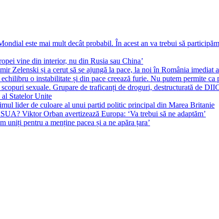
ial este mai mult decât probabil. În acest an va trebui să participăm l
pei vine din interior, nu din Rusia sau China’
r Zelenski și a cerut să se ajungă la pace, la noi în România imediat au 
echilibru o instabilitate și din pace creează furie. Nu putem permite ca 
 scopuri sexuale. Grupare de traficanți de droguri, destructurată de DI
 al Statelor Unite
l lider de culoare al unui partid politic principal din Marea Britanie
l SUA? Viktor Orban avertizează Europa: ‘Va trebui să ne adaptăm’
m uniți pentru a menține pacea și a ne apăra țara’