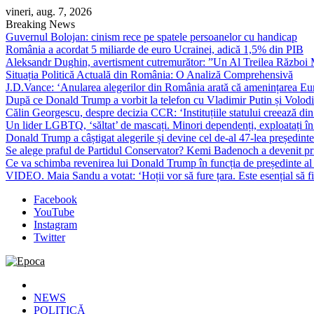
Skip
vineri, aug. 7, 2026
to
Breaking News
content
Guvernul Bolojan: cinism rece pe spatele persoanelor cu handicap
România a acordat 5 miliarde de euro Ucrainei, adică 1,5% din PIB
Aleksandr Dughin, avertisment cutremurător: ”Un Al Treilea Război Mond
Situația Politică Actuală din România: O Analiză Comprehensivă
J.D.Vance: ‘Anularea alegerilor din România arată că amenințarea Euro
După ce Donald Trump a vorbit la telefon cu Vladimir Putin și Volodimi
Călin Georgescu, despre decizia CCR: ‘Instituțiile statului creează din 
Un lider LGBTQ, ‘săltat’ de mascați. Minori dependenți, exploatați în
Donald Trump a câștigat alegerile și devine cel de-al 47-lea președinte
Se alege praful de Partidul Conservator? Kemi Badenoch a devenit primu
Ce va schimba revenirea lui Donald Trump în funcția de președinte a
VIDEO. Maia Sandu a votat: ‘Hoții vor să fure țara. Este esențial să fi
Facebook
YouTube
Instagram
Twitter
Epoca
Cele mai noi știri online din România
NEWS
POLITICĂ