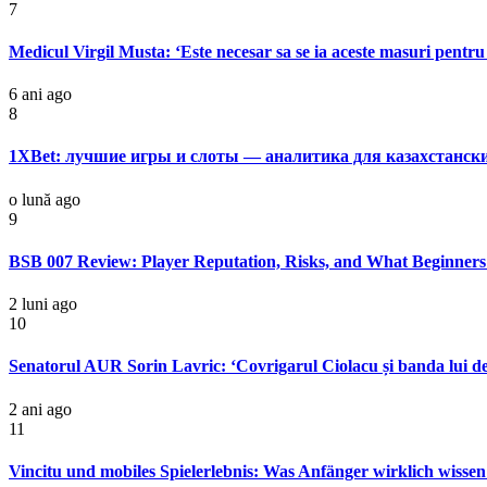
7
Medicul Virgil Musta: ‘Este necesar sa se ia aceste masuri pentru 
6 ani ago
8
1XBet: лучшие игры и слоты — аналитика для казахстанск
o lună ago
9
BSB 007 Review: Player Reputation, Risks, and What Beginner
2 luni ago
10
Senatorul AUR Sorin Lavric: ‘Covrigarul Ciolacu și banda lui de 
2 ani ago
11
Vincitu und mobiles Spielerlebnis: Was Anfänger wirklich wissen 