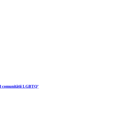
rul comunității LGBTQ’