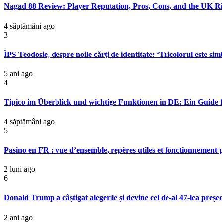
Nagad 88 Review: Player Reputation, Pros, Cons, and the UK R
4 săptămâni ago
3
ÎPS Teodosie, despre noile cărți de identitate: ‘Tricolorul este si
5 ani ago
4
Tipico im Überblick und wichtige Funktionen in DE: Ein Guide f
4 săptămâni ago
5
Pasino en FR : vue d’ensemble, repères utiles et fonctionnement
2 luni ago
6
Donald Trump a câștigat alegerile și devine cel de-al 47-lea președ
2 ani ago