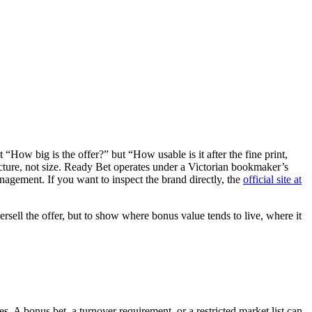
“How big is the offer?” but “How usable is it after the fine print,
ucture, not size. Ready Bet operates under a Victorian bookmaker’s
anagement. If you want to inspect the brand directly, the
official site at
sell the offer, but to show where bonus value tends to live, where it
. A bonus bet, a turnover requirement, or a restricted market list can