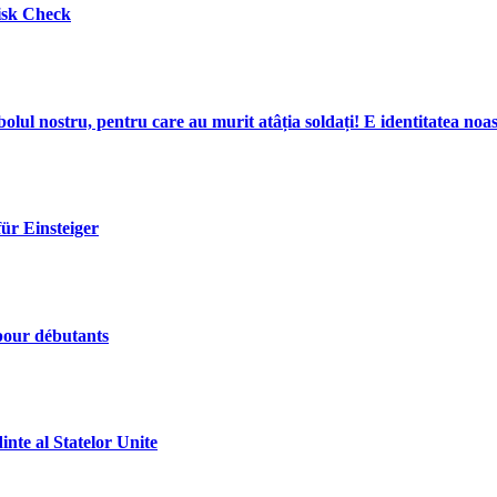
isk Check
mbolul nostru, pentru care au murit atâția soldați! E identitatea noas
ür Einsteiger
 pour débutants
inte al Statelor Unite