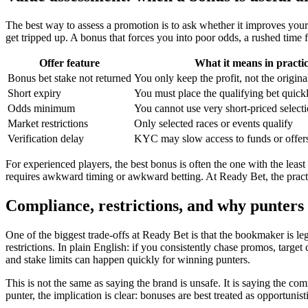
The best way to assess a promotion is to ask whether it improves your
get tripped up. A bonus that forces you into poor odds, a rushed time
Offer feature
What it means in practi
Bonus bet stake not returned
You only keep the profit, not the origi
Short expiry
You must place the qualifying bet quick
Odds minimum
You cannot use very short-priced select
Market restrictions
Only selected races or events qualify
Verification delay
KYC may slow access to funds or offer
For experienced players, the best bonus is often the one with the least 
requires awkward timing or awkward betting. At Ready Bet, the practic
Compliance, restrictions, and why punters 
One of the biggest trade-offs at Ready Bet is that the bookmaker is legi
restrictions. In plain English: if you consistently chase promos, targ
and stake limits can happen quickly for winning punters.
This is not the same as saying the brand is unsafe. It is saying the c
punter, the implication is clear: bonuses are best treated as opportunis