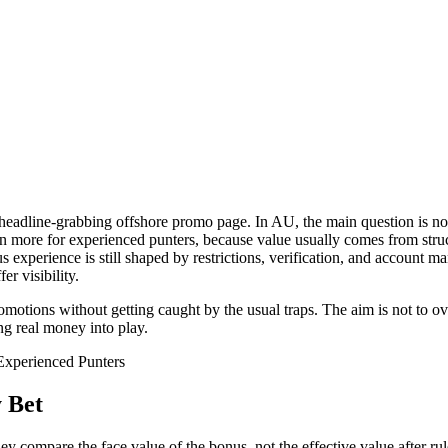
 headline-grabbing offshore promo page. In AU, the main question is not 
ven more for experienced punters, because value usually comes from str
us experience is still shaped by restrictions, verification, and account m
er visibility.
tions without getting caught by the usual traps. The aim is not to over
ng real money into play.
 Bet
compare the face value of the bonus, not the effective value after rules