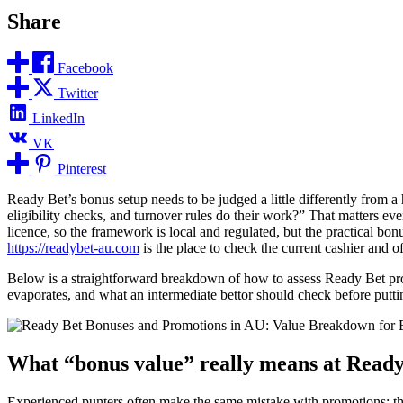
Share
Facebook
Twitter
LinkedIn
VK
Pinterest
Ready Bet’s bonus setup needs to be judged a little differently from a
eligibility checks, and turnover rules do their work?” That matters e
licence, so the framework is local and regulated, but the practical bon
https://readybet-au.com
is the place to check the current cashier and off
Below is a straightforward breakdown of how to assess Ready Bet promo
evaporates, and what an intermediate bettor should check before putti
What “bonus value” really means at Ready
Experienced punters often make the same mistake with promotions: they 