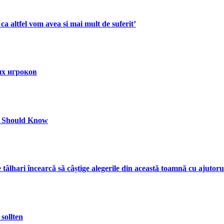
ca altfel vom avea si mai mult de suferit’
их игроков
s Should Know
tâlhari încearcă să câștige alegerile din această toamnă cu ajuto
sollten