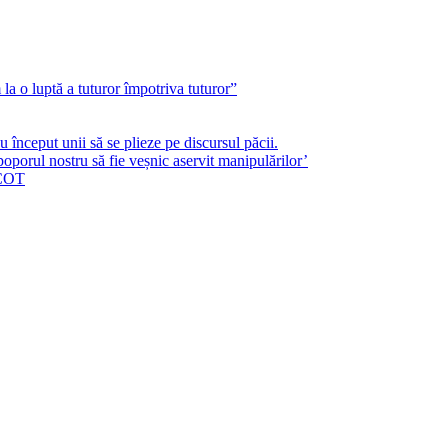
a o luptă a tuturor împotriva tuturor”
început unii să se plieze pe discursul păcii.
poporul nostru să fie veșnic aservit manipulărilor’
ICOT