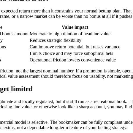
 expected return more than it constrains your normal betting plan. That 
 frame, or a narrow market can be worse than no bonus at all if it pushe
ce
Value impact
nal bonus amount
Moderate to high dilution of headline value
ly
Reduces strategic flexibility
ions
Can improve return potential, but raises variance
Limits choice and may force suboptimal bets
s
Operational friction lowers convenience value
friction, not the largest nominal number. If a promotion is simple, open, 
al value assessment should therefore focus on usability, not marketing
get limited
timate and locally regulated, but it is still run as a recreational book.
et closing line value, or otherwise look like a sharp account, you may 
ommercial model is selective. The bookmaker can be fully compliant under
tic extras, not a dependable long-term feature of your betting strategy.