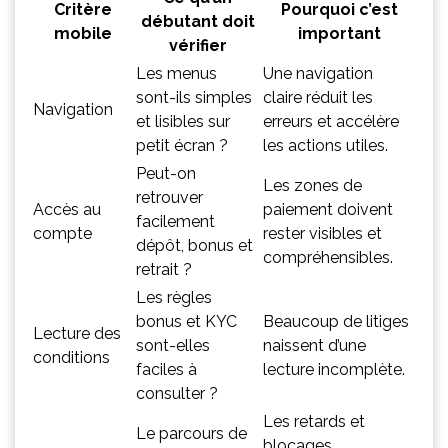
Critère
Pourquoi c’est
débutant doit
mobile
important
vérifier
Les menus
Une navigation
sont-ils simples
claire réduit les
Navigation
et lisibles sur
erreurs et accélère
petit écran ?
les actions utiles.
Peut-on
Les zones de
retrouver
Accès au
paiement doivent
facilement
compte
rester visibles et
dépôt, bonus et
compréhensibles.
retrait ?
Les règles
bonus et KYC
Beaucoup de litiges
Lecture des
sont-elles
naissent d’une
conditions
faciles à
lecture incomplète.
consulter ?
Les retards et
Le parcours de
blocages