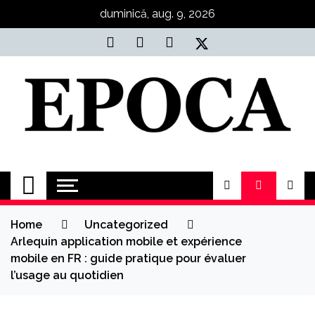
Skip
duminică, aug. 9, 2026
to
content
Epoca
Cele mai noi știri online din România
Home
Uncategorized
Arlequin application mobile et expérience
mobile en FR : guide pratique pour évaluer
l’usage au quotidien