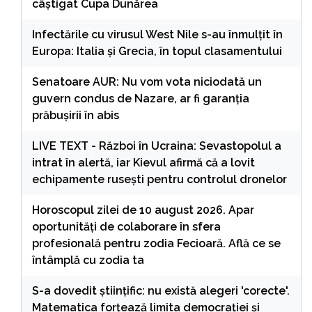
câştigat Cupa Dunărea
Infectările cu virusul West Nile s-au înmulțit în
Europa: Italia și Grecia, în topul clasamentului
Senatoare AUR: Nu vom vota niciodată un
guvern condus de Nazare, ar fi garanția
prăbușirii în abis
LIVE TEXT - Război în Ucraina: Sevastopolul a
intrat în alertă, iar Kievul afirmă că a lovit
echipamente rusești pentru controlul dronelor
Horoscopul zilei de 10 august 2026. Apar
oportunități de colaborare în sfera
profesională pentru zodia Fecioară. Află ce se
întâmplă cu zodia ta
S-a dovedit științific: nu există alegeri 'corecte'.
Matematica forțează limita democrației și