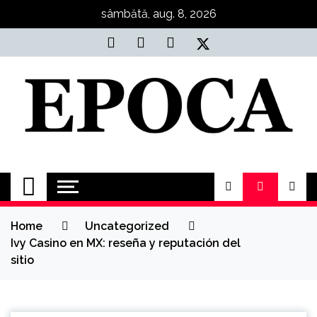
Skip
sâmbătă, aug. 8, 2026
to
content
Epoca
Cele mai noi știri online din România
Home
Uncategorized
Ivy Casino en MX: reseña y reputación del
sitio