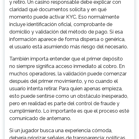
y retiro. Un casino responsable debe explicar con
claridad qué documentos solicita y en qué
momento puede activar KYC. Eso normalmente
incluye identificación oficial, comprobante de
domicilio y validación del método de pago. Si esa
información aparece de forma dispersa o genérica,
el usuario está asumiendo más riesgo del necesario.
También importa entender que el primer depósito
no siempre significa acceso inmediato al cobro. En
muchos operadores, la validación puede comenzar
después del primer movimiento, y no cuando el
usuario intenta retirar. Para quien apenas empieza,
esto puede sentirse como un obstáculo inesperado,
pero en realidad es parte del control de fraude y
cumplimiento. Lo importante es que el proceso esté
comunicado de antemano.
Si un jugador busca una experiencia cómoda,
debería priorizar señales de transparencia: políticas