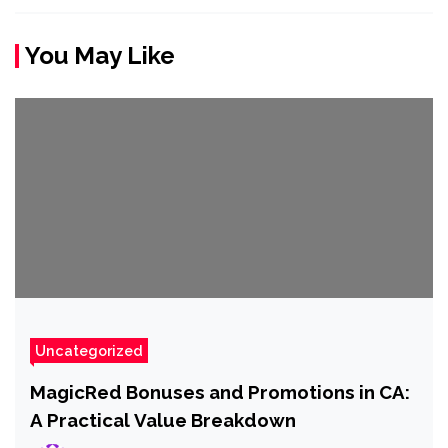
You May Like
Uncategorized
MagicRed Bonuses and Promotions in CA:
A Practical Value Breakdown