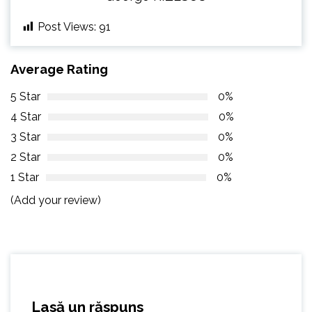
Post Views:
91
Average Rating
5 Star
0%
4 Star
0%
3 Star
0%
2 Star
0%
1 Star
0%
(Add your review)
Lasă un răspuns