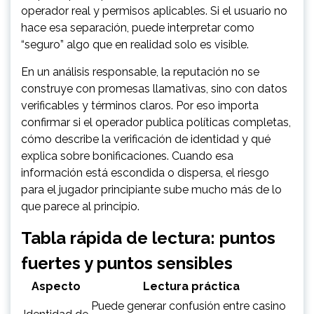
operador real y permisos aplicables. Si el usuario no
hace esa separación, puede interpretar como
“seguro” algo que en realidad solo es visible.
En un análisis responsable, la reputación no se
construye con promesas llamativas, sino con datos
verificables y términos claros. Por eso importa
confirmar si el operador publica políticas completas,
cómo describe la verificación de identidad y qué
explica sobre bonificaciones. Cuando esa
información está escondida o dispersa, el riesgo
para el jugador principiante sube mucho más de lo
que parece al principio.
Tabla rápida de lectura: puntos
fuertes y puntos sensibles
Aspecto
Lectura práctica
Puede generar confusión entre casino