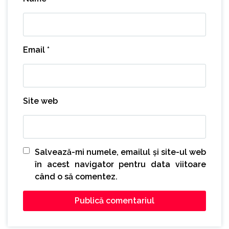
Email
*
Site web
Salvează-mi numele, emailul și site-ul web
în acest navigator pentru data viitoare
când o să comentez.