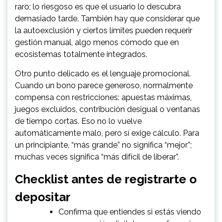
raro; lo riesgoso es que el usuario lo descubra
demasiado tarde. También hay que considerar que
la autoexclusión y ciertos límites pueden requerir
gestión manual, algo menos cómodo que en
ecosistemas totalmente integrados.
Otro punto delicado es el lenguaje promocional.
Cuando un bono parece generoso, normalmente
compensa con restricciones: apuestas máximas,
juegos excluidos, contribución desigual o ventanas
de tiempo cortas. Eso no lo vuelve
automáticamente malo, pero sí exige cálculo. Para
un principiante, “más grande” no significa “mejor”;
muchas veces significa “más difícil de liberar”.
Checklist antes de registrarte o
depositar
Confirma que entiendes si estás viendo