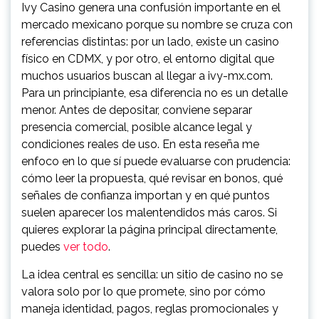
Ivy Casino genera una confusión importante en el
mercado mexicano porque su nombre se cruza con
referencias distintas: por un lado, existe un casino
físico en CDMX, y por otro, el entorno digital que
muchos usuarios buscan al llegar a ivy-mx.com.
Para un principiante, esa diferencia no es un detalle
menor. Antes de depositar, conviene separar
presencia comercial, posible alcance legal y
condiciones reales de uso. En esta reseña me
enfoco en lo que sí puede evaluarse con prudencia:
cómo leer la propuesta, qué revisar en bonos, qué
señales de confianza importan y en qué puntos
suelen aparecer los malentendidos más caros. Si
quieres explorar la página principal directamente,
puedes
ver todo
.
La idea central es sencilla: un sitio de casino no se
valora solo por lo que promete, sino por cómo
maneja identidad, pagos, reglas promocionales y