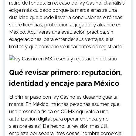
retiro de fondos. En el caso de Ivy Casino, el análisis
exige más cuidado porque la marca arrastra una
dualidad que puede llevar a conclusiones erróneas
sobre licencias, protección al jugador y alcance en
México. Aquí verás una evaluación práctica, sin
exageraciones, para entender sus ventajas, sus
límites y qué conviene verificar antes de registrarte.
Qué revisar primero: reputación,
identidad y encaje para México
El primer paso con Ivy Casino es desambiguar la
marca. En México, muchas personas asumen que
una presencia física en CDMX equivale a una
autorización digital para operar en línea, y no
siempre es así. De hecho, la revisión más útil
empieza por separar tres cosas: nombre comercial,