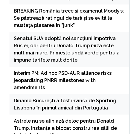
BREAKING România trece și examenul Moody’s:
Se păstrează ratingul de țară și se evită la
mustață plasarea în ”junk”
Senatul SUA adoptă noi sancțiuni împotriva
Rusiei, dar pentru Donald Trump miza este
mult mai mare: Primește undă verde pentru a
impune tarifele mult dorite
Interim PM: Ad hoc PSD-AUR alliance risks
jeopardising PNRR milestones with
amendments
Dinamo București a fost învinsă de Sporting
Lisabona în primul amical din Portugalia
Astrele nu se aliniază deloc pentru Donald
Trump. Instanța a blocat construirea sălii de