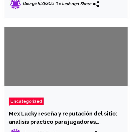
George RIZESCU
o lună ago
Share
Uncategorized
Mex Lucky reseña y reputación del sitio:
análisis práctico para jugadores
mexicanos