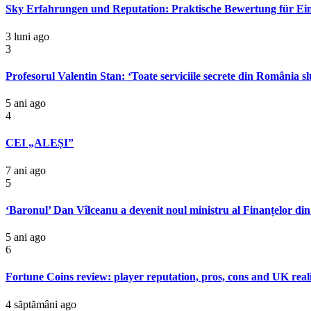
Sky Erfahrungen und Reputation: Praktische Bewertung für Ein
3 luni ago
3
Profesorul Valentin Stan: ‘Toate serviciile secrete din România 
5 ani ago
4
CEI „ALEȘI”
7 ani ago
5
‘Baronul’ Dan Vîlceanu a devenit noul ministru al Finanțelor din
5 ani ago
6
Fortune Coins review: player reputation, pros, cons and UK real
4 săptămâni ago