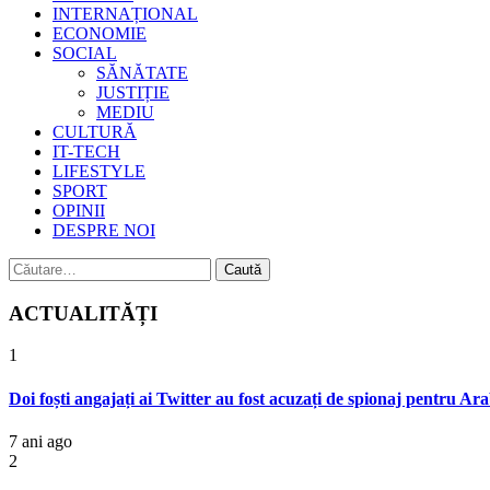
INTERNAȚIONAL
ECONOMIE
SOCIAL
SĂNĂTATE
JUSTIȚIE
MEDIU
CULTURĂ
IT-TECH
LIFESTYLE
SPORT
OPINII
DESPRE NOI
Caută
după:
ACTUALITĂȚI
1
Doi foști angajați ai Twitter au fost acuzați de spionaj pentru Ar
7 ani ago
2