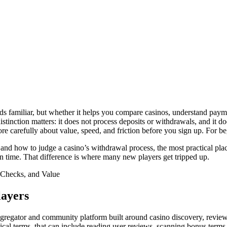
nds familiar, but whether it helps you compare casinos, understand paym
istinction matters: it does not process deposits or withdrawals, and it d
 carefully about value, speed, and friction before you sign up. For begi
 and how to judge a casino’s withdrawal process, the most practical place
ain time. That difference is where many new players get tripped up.
layers
aggregator and community platform built around casino discovery, reviews,
al terms, that can include reading user reviews, scanning bonus terms