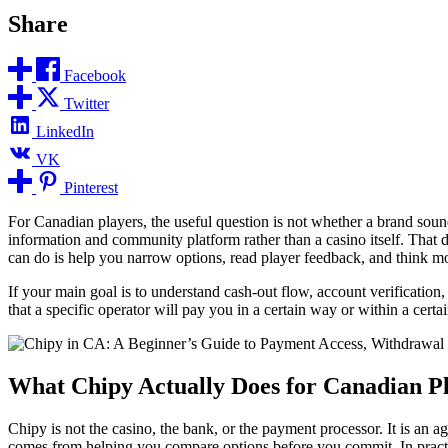
Share
Facebook
Twitter
LinkedIn
VK
Pinterest
For Canadian players, the useful question is not whether a brand sou
information and community platform rather than a casino itself. That d
can do is help you narrow options, read player feedback, and think more
If your main goal is to understand cash-out flow, account verification,
that a specific operator will pay you in a certain way or within a cert
What Chipy Actually Does for Canadian P
Chipy is not the casino, the bank, or the payment processor. It is an 
comes from helping you compare options before you commit. In practic