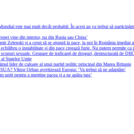
ial este mai mult decât probabil. În acest an va trebui să participăm l
pei vine din interior, nu din Rusia sau China’
r Zelenski și a cerut să se ajungă la pace, la noi în România imediat au 
echilibru o instabilitate și din pace creează furie. Nu putem permite ca 
 scopuri sexuale. Grupare de traficanți de droguri, destructurată de DI
 al Statelor Unite
l lider de culoare al unui partid politic principal din Marea Britanie
l SUA? Viktor Orban avertizează Europa: ‘Va trebui să ne adaptăm’
m uniți pentru a menține pacea și a ne apăra țara’