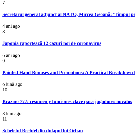
7
Secretarul general adjunct al NATO, Mircea Geoană: ‘Timpul pent
4 ani ago
8
Japonia raportează 12 cazuri noi de coronavirus
6 ani ago
9
Painted Hand Bonuses and Promotions: A Practical Breakdown 
o lună ago
10
Brazino 777: resumen y funciones clave para jugadores novatos
3 luni ago
11
Scheletul Bechtel din dulapul lui Orban