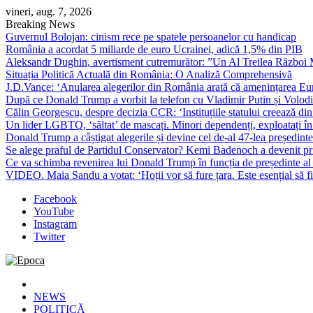
Skip
vineri, aug. 7, 2026
to
Breaking News
content
Guvernul Bolojan: cinism rece pe spatele persoanelor cu handicap
România a acordat 5 miliarde de euro Ucrainei, adică 1,5% din PIB
Aleksandr Dughin, avertisment cutremurător: ”Un Al Treilea Război Mond
Situația Politică Actuală din România: O Analiză Comprehensivă
J.D.Vance: ‘Anularea alegerilor din România arată că amenințarea Euro
După ce Donald Trump a vorbit la telefon cu Vladimir Putin și Volodimi
Călin Georgescu, despre decizia CCR: ‘Instituțiile statului creează din 
Un lider LGBTQ, ‘săltat’ de mascați. Minori dependenți, exploatați în
Donald Trump a câștigat alegerile și devine cel de-al 47-lea președinte
Se alege praful de Partidul Conservator? Kemi Badenoch a devenit primu
Ce va schimba revenirea lui Donald Trump în funcția de președinte a
VIDEO. Maia Sandu a votat: ‘Hoții vor să fure țara. Este esențial să fi
Facebook
YouTube
Instagram
Twitter
Epoca
Cele mai noi știri online din România
NEWS
POLITICĂ