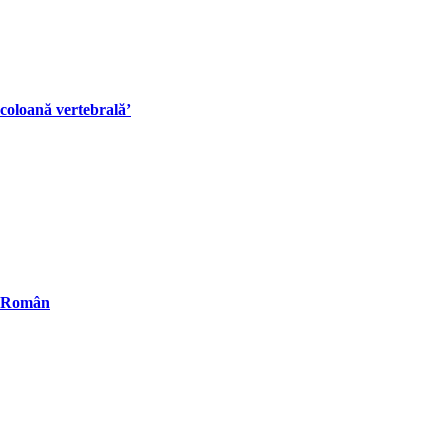
 coloană vertebrală’
ul Român