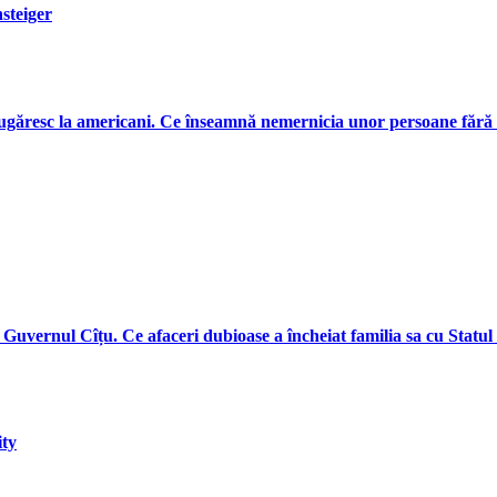
steiger
slugăresc la americani. Ce înseamnă nemernicia unor persoane fără
 Guvernul Cîțu. Ce afaceri dubioase a încheiat familia sa cu Stat
ity