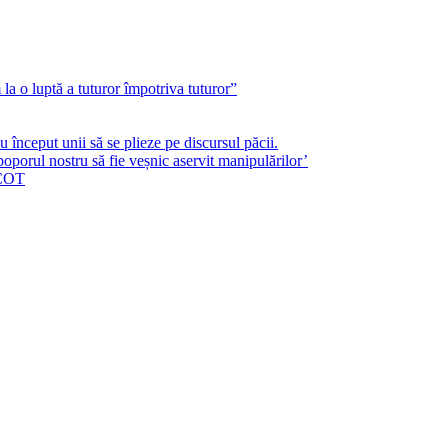
a o luptă a tuturor împotriva tuturor”
început unii să se plieze pe discursul păcii.
poporul nostru să fie veșnic aservit manipulărilor’
ICOT