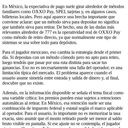
En México, la expectativa de pago suele girar alrededor de métodos
familiares como OXXO Pay, SPEI, tarjetas y, en algunos casos,
billeteras locales. Pero aquí aparece una brecha importante que
conviene aclarar: que un método sirva para depositar no significa
que también sirva para retirar. De hecho, una de las dudas más
relevantes alrededor de 777 es la operatividad real de OXXO Pay
como método de retiro directo, ya que normalmente este tipo de
sistemas se usa sobre todo para depósitos.
Para el jugador mexicano, eso cambia la estrategia desde el primer
día. Si depositas con un método cómodo pero no apto para retiro,
luego tendrás que pasar por una ruta distinta para sacar tus
ganancias. Eso no es necesariamente una falla del operador; es una
limitación típica del mercado. El problema aparece cuando el
usuario asume simetría entre entrada y salida de dinero y, al final,
descubre que no existe.
Además, en la información disponible se señala el tema fiscal como
una variable crítica: los premios pueden estar sujetos a retenciones
automáticas al retirar. En México, esa retención suele ser una
combinación de impuesto federal y estatal según el marco aplicable
al operador. Para el usuario, lo importante no es memorizar la tasa
exacta, sino asumir que el monto retirado puede ser menor al saldo
bruto visible en pantalla. Si ese ajuste no se contempla, el jugador