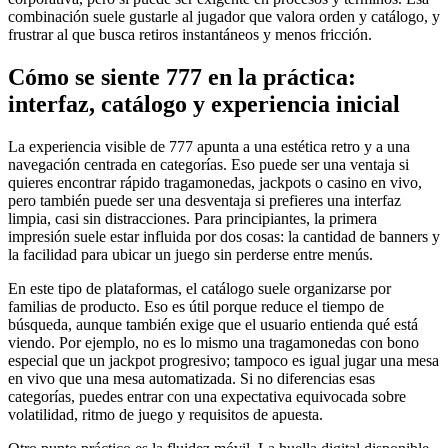
combinación suele gustarle al jugador que valora orden y catálogo, y
frustrar al que busca retiros instantáneos y menos fricción.
Cómo se siente 777 en la práctica:
interfaz, catálogo y experiencia inicial
La experiencia visible de 777 apunta a una estética retro y a una
navegación centrada en categorías. Eso puede ser una ventaja si
quieres encontrar rápido tragamonedas, jackpots o casino en vivo,
pero también puede ser una desventaja si prefieres una interfaz
limpia, casi sin distracciones. Para principiantes, la primera
impresión suele estar influida por dos cosas: la cantidad de banners y
la facilidad para ubicar un juego sin perderse entre menús.
En este tipo de plataformas, el catálogo suele organizarse por
familias de producto. Eso es útil porque reduce el tiempo de
búsqueda, aunque también exige que el usuario entienda qué está
viendo. Por ejemplo, no es lo mismo una tragamonedas con bono
especial que un jackpot progresivo; tampoco es igual jugar una mesa
en vivo que una mesa automatizada. Si no diferencias esas
categorías, puedes entrar con una expectativa equivocada sobre
volatilidad, ritmo de juego y requisitos de apuesta.