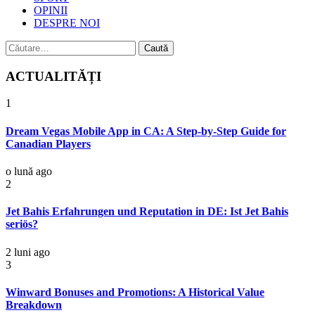
OPINII
DESPRE NOI
Caută
după:
ACTUALITĂȚI
1
Dream Vegas Mobile App in CA: A Step-by-Step Guide for
Canadian Players
o lună ago
2
Jet Bahis Erfahrungen und Reputation in DE: Ist Jet Bahis
seriös?
2 luni ago
3
Winward Bonuses and Promotions: A Historical Value
Breakdown