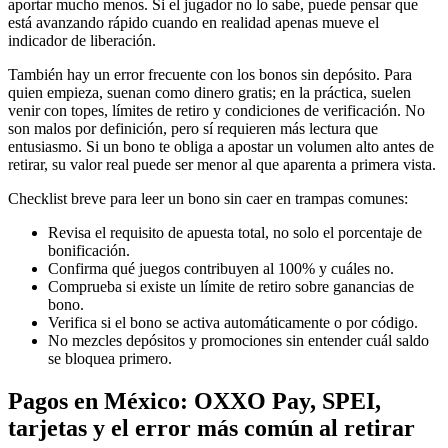
aportar mucho menos. Si el jugador no lo sabe, puede pensar que
está avanzando rápido cuando en realidad apenas mueve el
indicador de liberación.
También hay un error frecuente con los bonos sin depósito. Para
quien empieza, suenan como dinero gratis; en la práctica, suelen
venir con topes, límites de retiro y condiciones de verificación. No
son malos por definición, pero sí requieren más lectura que
entusiasmo. Si un bono te obliga a apostar un volumen alto antes de
retirar, su valor real puede ser menor al que aparenta a primera vista.
Checklist breve para leer un bono sin caer en trampas comunes:
Revisa el requisito de apuesta total, no solo el porcentaje de
bonificación.
Confirma qué juegos contribuyen al 100% y cuáles no.
Comprueba si existe un límite de retiro sobre ganancias de
bono.
Verifica si el bono se activa automáticamente o por código.
No mezcles depósitos y promociones sin entender cuál saldo
se bloquea primero.
Pagos en México: OXXO Pay, SPEI,
tarjetas y el error más común al retirar