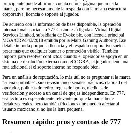
principiante puede abrir una cuenta en una página que imita la
marca, pero no necesariamente la respalda con la misma estructura
corporativa, licencia o soporte al jugador.
De acuerdo con la información de base disponible, la operación
internacional asociada a 777 Casino está ligada a Virtual Digital
Services Limited, subsidiaria de Evoke plc, con licencia principal
MGA/CRP/543/2018 emitida por la Malta Gaming Authority. Ese
detalle importa porque la licencia y el respaldo corporativo suelen
pesar más que cualquier banner o promoción visible. También
importa para resolver conflictos: cuando el operador se apoya en un
sistema de resolución externa como eCOGRA, el jugador tiene una
ruta adicional si el soporte interno no responde bien.
Para un análisis de reputación, lo más útil no es preguntar si la marca
“suena confiable”, sino revisar cinco señales prácticas: claridad del
operador, políticas de retiro, reglas de bonos, medidas de
verificación y acceso a un canal de quejas independiente. En 777,
esa lectura es especialmente relevante porque la marca tiene
fortalezas reales, pero también fricciones que pueden afectar al
usuario mexicano si no lee la letra pequeña.
Resumen rápido: pros y contras de 777