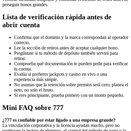
perseguir bonos grandes.
Lista de verificación rápida antes de
abrir cuenta
Confirma que el dominio y la marca correspondan al operador
correcto.
Lee la sección de retiros antes de aceptar cualquier bono.
Pregúntate si tu método de depósito también servirá para
retirar.
Comprueba qué documentación te pueden pedir para verificar
tu cuenta.
Evalúa si prefieres jackpots y casino en vivo o una
experiencia más simple.
No asumas que la retención sobre premios será cero; planea el
neto, no solo el bruto.
Si eres principiante, prueba primero con un monto pequeño.
Mini FAQ sobre 777
¿777 es confiable por estar ligado a una empresa grande?
La vinculación corporativa y la licencia ayudan mucho, pero no
sustituyen la lectura de términos, el control del método de pago y la