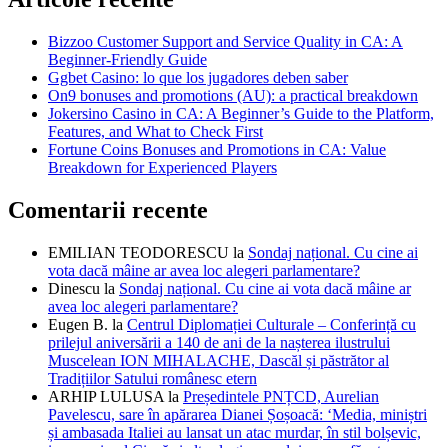
Bizzoo Customer Support and Service Quality in CA: A
Beginner-Friendly Guide
Ggbet Casino: lo que los jugadores deben saber
On9 bonuses and promotions (AU): a practical breakdown
Jokersino Casino in CA: A Beginner’s Guide to the Platform,
Features, and What to Check First
Fortune Coins Bonuses and Promotions in CA: Value
Breakdown for Experienced Players
Comentarii recente
EMILIAN TEODORESCU
la
Sondaj național. Cu cine ai
vota dacă mâine ar avea loc alegeri parlamentare?
Dinescu
la
Sondaj național. Cu cine ai vota dacă mâine ar
avea loc alegeri parlamentare?
Eugen B.
la
Centrul Diplomației Culturale – Conferință cu
prilejul aniversării a 140 de ani de la nașterea ilustrului
Muscelean ION MIHALACHE, Dascăl și păstrător al
Tradițiilor Satului românesc etern
ARHIP LULUSA
la
Președintele PNȚCD, Aurelian
Pavelescu, sare în apărarea Dianei Șoșoacă: ‘Media, miniștri
și ambasada Italiei au lansat un atac murdar, în stil bolșevic,