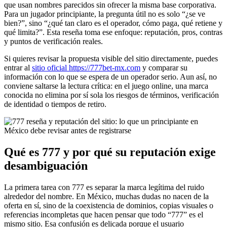
que usan nombres parecidos sin ofrecer la misma base corporativa.
Para un jugador principiante, la pregunta útil no es solo “¿se ve
bien?”, sino “¿qué tan claro es el operador, cómo paga, qué retiene y
qué limita?”. Esta reseña toma ese enfoque: reputación, pros, contras
y puntos de verificación reales.
Si quieres revisar la propuesta visible del sitio directamente, puedes
entrar al
sitio oficial https://777bet-mx.com
y comparar su
información con lo que se espera de un operador serio. Aun así, no
conviene saltarse la lectura crítica: en el juego online, una marca
conocida no elimina por sí sola los riesgos de términos, verificación
de identidad o tiempos de retiro.
Qué es 777 y por qué su reputación exige
desambiguación
La primera tarea con 777 es separar la marca legítima del ruido
alrededor del nombre. En México, muchas dudas no nacen de la
oferta en sí, sino de la coexistencia de dominios, copias visuales o
referencias incompletas que hacen pensar que todo “777” es el
mismo sitio. Esa confusión es delicada porque el usuario