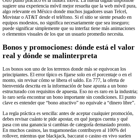
Otro punto práctico es la fluidez móvil. La huella digital disponible
sugiere una experiencia móvil mejor resuelta que la web móvil pura,
algo relevante en México donde muchos jugadores usan Telcel,
Movistar o AT&T desde el teléfono. Si el sitio se siente pesado en
equipos modestos, no significa necesariamente que sea inseguro;
puede significar simplemente que su interfaz tiene más animaciones
o elementos visuales de los que un usuario promedio necesita.
Bonos y promociones: dónde está el valor
real y dónde se malinterpreta
Los bonos son uno de los terrenos donde más se equivocan los
principiantes. El error típico es fijarse solo en el porcentaje o en el
monto, sin revisar cómo se libera el saldo. En 777, la oferta de
bienvenida descrita en la información de base apunta a un bono
estructurado con requisitos de apuesta. Eso no es raro en la industria;
lo raro sería encontrar un bono importante sin condiciones. El punto
clave es entender que “bono atractivo” no equivale a “dinero libre”.
La regla práctica es sencilla: antes de aceptar cualquier promoción,
debes revisar cuánto te pide apostar, en qué juegos cuenta y qué
pasa con una ganancia si cambias de categoría demasiado pronto.
En muchos casinos, las tragamonedas contribuyen al 100% del
rollover, mientras que blackjack, baccarat o casino en vivo suelen