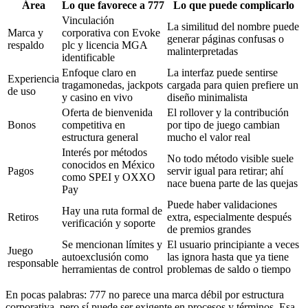
Área
Lo que favorece a 777
Lo que puede complicarlo
Vinculación
La similitud del nombre puede
Marca y
corporativa con Evoke
generar páginas confusas o
respaldo
plc y licencia MGA
malinterpretadas
identificable
Enfoque claro en
La interfaz puede sentirse
Experiencia
tragamonedas, jackpots
cargada para quien prefiere un
de uso
y casino en vivo
diseño minimalista
Oferta de bienvenida
El rollover y la contribución
Bonos
competitiva en
por tipo de juego cambian
estructura general
mucho el valor real
Interés por métodos
No todo método visible suele
conocidos en México
Pagos
servir igual para retirar; ahí
como SPEI y OXXO
nace buena parte de las quejas
Pay
Puede haber validaciones
Hay una ruta formal de
Retiros
extra, especialmente después
verificación y soporte
de premios grandes
Se mencionan límites y
El usuario principiante a veces
Juego
autoexclusión como
las ignora hasta que ya tiene
responsable
herramientas de control
problemas de saldo o tiempo
En pocas palabras: 777 no parece una marca débil por estructura
corporativa, pero sí puede ser exigente en procesos y términos. Esa