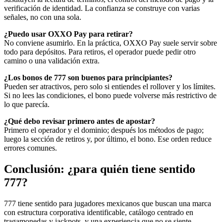
verificación de identidad. La confianza se construye con varias
señales, no con una sola.
¿Puedo usar OXXO Pay para retirar?
No conviene asumirlo. En la práctica, OXXO Pay suele servir sobre
todo para depósitos. Para retiros, el operador puede pedir otro
camino o una validación extra.
¿Los bonos de 777 son buenos para principiantes?
Pueden ser atractivos, pero solo si entiendes el rollover y los límites.
Si no lees las condiciones, el bono puede volverse más restrictivo de
lo que parecía.
¿Qué debo revisar primero antes de apostar?
Primero el operador y el dominio; después los métodos de pago;
luego la sección de retiros y, por último, el bono. Ese orden reduce
errores comunes.
Conclusión: ¿para quién tiene sentido
777?
777 tiene sentido para jugadores mexicanos que buscan una marca
con estructura corporativa identificable, catálogo centrado en
tragamonedas y jackpots, y una experiencia que no se siente