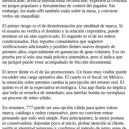
identificable, licencia internacional reconocible, experiencia centrada
en juegos populares y herramientas de control del jugador. Sin
embargo, los trade-offs también están sobre la mesa, y conviene
verlos sin maquillaje.
El primer riesgo es el de desinformación por similitud de marca. Si
el usuario no verifica el dominio y la relación corporativa, puede
terminar en un sitio equivocado. El segundo es el de los retiros
condicionados. Hay reportes comunitarios que sugieren
verificaciones adicionales y posibles límites suaves después de
premios altos, especialmente en ganancias de gran volumen. Eso no
prueba por sí solo una mala práctica sistemática, pero sí indica que
un jackpot puede venir acompañado de fricción documental.
El tercer límite es el de las promociones. Un bono muy visible puede
esconder una carga operativa alta. El cuarto es el fiscal: en México,
la retención sobre premios cambia la percepción del retorno real. El
quinto es el de la expectativa tecnológica. Una app fluida no implica
que todo se resuelva de inmediato; una interfaz bonita no reemplaza
un proceso de retiro sólido.
En resumen, 777 puede ser una opción válida para quien valora
marca, catálogo y orden corporativo, pero no conviene entrar
pensando que todo será simple. Para principiantes, la mejor postura
es conservadora: depositar poco al inicio, probar atención al cliente,
verificar identidad temprano y confirmar el método de retiro antes de