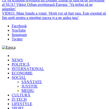
Ce va schimba revenirea lui Donald Trump în funcția de președinte
al SUA? Viktor Orban avertizează Europa: ‘Va trebui să ne
adaptăm’
VIDEO. Maia Sandu a votat: ‘Hoții vor să fure țara. Este esențial să
fim uniți pentru a menține pacea și a ne apăra țara’
Facebook
YouTube
Instagram
Twitter
Epoca
Cele mai noi știri online din România
NEWS
POLITICĂ
INTERNAȚIONAL
ECONOMIE
SOCIAL
SĂNĂTATE
JUSTIȚIE
MEDIU
CULTURĂ
IT-TECH
LIFESTYLE
SPORT