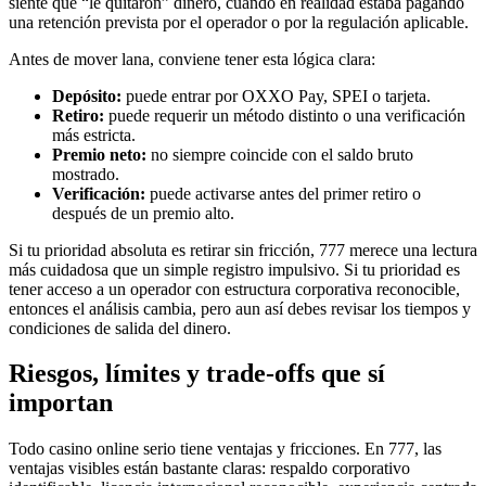
siente que “le quitaron” dinero, cuando en realidad estaba pagando
una retención prevista por el operador o por la regulación aplicable.
Antes de mover lana, conviene tener esta lógica clara:
Depósito:
puede entrar por OXXO Pay, SPEI o tarjeta.
Retiro:
puede requerir un método distinto o una verificación
más estricta.
Premio neto:
no siempre coincide con el saldo bruto
mostrado.
Verificación:
puede activarse antes del primer retiro o
después de un premio alto.
Si tu prioridad absoluta es retirar sin fricción, 777 merece una lectura
más cuidadosa que un simple registro impulsivo. Si tu prioridad es
tener acceso a un operador con estructura corporativa reconocible,
entonces el análisis cambia, pero aun así debes revisar los tiempos y
condiciones de salida del dinero.
Riesgos, límites y trade-offs que sí
importan
Todo casino online serio tiene ventajas y fricciones. En 777, las
ventajas visibles están bastante claras: respaldo corporativo