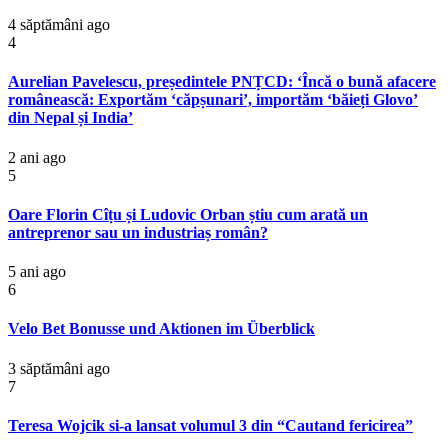
4 săptămâni ago
4
Aurelian Pavelescu, președintele PNȚCD: ‘Încă o bună afacere
românească: Exportăm ‘căpșunari’, importăm ‘băieți Glovo’
din Nepal și India’
2 ani ago
5
Oare Florin Cîțu și Ludovic Orban știu cum arată un
antreprenor sau un industriaș român?
5 ani ago
6
Velo Bet Bonusse und Aktionen im Überblick
3 săptămâni ago
7
Teresa Wojcik si-a lansat volumul 3 din “Cautand fericirea”