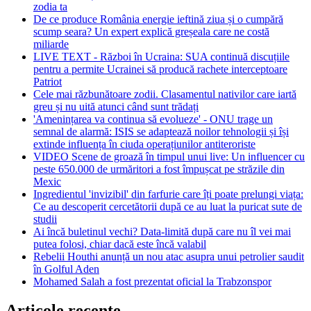
zodia ta
De ce produce România energie ieftină ziua și o cumpără
scump seara? Un expert explică greșeala care ne costă
miliarde
LIVE TEXT - Război în Ucraina: SUA continuă discuțiile
pentru a permite Ucrainei să producă rachete interceptoare
Patriot
Cele mai răzbunătoare zodii. Clasamentul nativilor care iartă
greu și nu uită atunci când sunt trădați
'Amenințarea va continua să evolueze' - ONU trage un
semnal de alarmă: ISIS se adaptează noilor tehnologii și își
extinde influența în ciuda operațiunilor antiteroriste
VIDEO Scene de groază în timpul unui live: Un influencer cu
peste 650.000 de urmăritori a fost împușcat pe străzile din
Mexic
Ingredientul 'invizibil' din farfurie care îți poate prelungi viața:
Ce au descoperit cercetătorii după ce au luat la puricat sute de
studii
Ai încă buletinul vechi? Data-limită după care nu îl vei mai
putea folosi, chiar dacă este încă valabil
Rebelii Houthi anunță un nou atac asupra unui petrolier saudit
în Golful Aden
Mohamed Salah a fost prezentat oficial la Trabzonspor
Articole recente