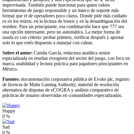
improvisada. También puede funcionar para quien valora
herramientas de juego responsable y un marco de soporte más
formal que el de operadores poco claros. Donde pide más cuidado
es en los retiros, en la lectura de bonos y en la desambiguación del
nombre. Para un principiante, esa combinación hace que 777 sea
una opción interesante, pero no automática. La mejor forma de
usarla es con criterio: probar primero, verificar después y apostar
solo lo que estés dispuesto a manejar con calma.
Sobre el autor:
Camila García, redactora analítica senior
especializada en reseñas evergreen del sector del juego, con foco en
marca, usabilidad y lectura práctica para jugadores principiantes en
México.
Fuentes:
documentación corporativa pública de Evoke plc, registro
de licencia de Malta Gaming Authority, material de resolución
alternativa de disputas de eCOGRA y análisis comparativo de
prácticas de usuario observadas en comunidades especializadas.
Happy
0
%
Sad
0
%