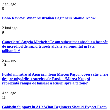
7 ani ago
8
Boho Review: What Australian Beginners Should Know
2 luni ago
9
Cancelarul Angela Merkel: ‘Ce am subestimat absolut a fost cât
de incredibil de rapid trupele afgane au renunțat în fața
talibanilor’
5 ani ago
10
Fostul ministru al Apărării, Ioan Mircea Pașcu, observație-cheie
despre mișcările strategice ale Rusiei: ‘Marea Neagră
reprezintă rampa de lansare a Rusiei spre alte zone’
4 ani ago
11
Goldwin Support in AU: What Beginners Should Expect From