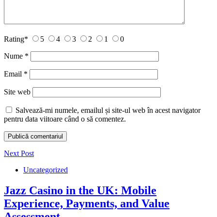
Rating
*
5
4
3
2
1
0
Nume
*
Email
*
Site web
Salvează-mi numele, emailul și site-ul web în acest navigator
pentru data viitoare când o să comentez.
Next Post
Uncategorized
Jazz Casino in the UK: Mobile
Experience, Payments, and Value
Assessment