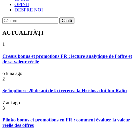
OPINII
DESPRE NOI
Caută
după:
ACTUALITĂȚI
1
Cresus bonus et promotions FR : lecture analytique de l’offre et
de sa valeur réelle
o lună ago
2
Se împlinesc 20 de ani de la trecerea la Hristos a lui Ion Rațiu
7 ani ago
3
Plinko bonus et promotions en FR : comment évaluer la valeur
réelle des offres