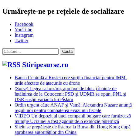
Urmărește-ne pe rețelele de socializare
Facebook
YouTube
Instagram
Twitter
Caută
după:
Stiripesurse.ro
Banca Centrală a Rusiei cere sprijin financiar pentru IMM-
urile afectate de atacurile cu drone
(Surse) Legea salarizării, aproape de blocaj înainte de
întâlnirea de la Cotroceni: PSD și UDMR se opun, PNL și
USR susțin varianta lui Pîslaru
Ordin urgent către ANAF și Vamă: Alexandru Nazare anunță
reguli noi pentru combaterea evaziunii fiscale
VIDEO Un depozit al unei companii bulgare care furnizează
muniție Ucrainei a fost zguduit de o explozie puternică
Shein se pregătește de listarea la Bursa din Hong Kong după
aprobarea autorităților din China