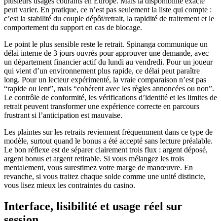
plusieurs usages courants en Europe. Mais la disponibilité exacte
peut varier. En pratique, ce n’est pas seulement la liste qui compte :
c’est la stabilité du couple dépôt/retrait, la rapidité de traitement et le
comportement du support en cas de blocage.
Le point le plus sensible reste le retrait. Spinanga communique un
délai interne de 3 jours ouvrés pour approuver une demande, avec
un département financier actif du lundi au vendredi. Pour un joueur
qui vient d’un environnement plus rapide, ce délai peut paraître
long. Pour un lecteur expérimenté, la vraie comparaison n’est pas
“rapide ou lent”, mais “cohérent avec les règles annoncées ou non”.
Le contrôle de conformité, les vérifications d’identité et les limites de
retrait peuvent transformer une expérience correcte en parcours
frustrant si l’anticipation est mauvaise.
Les plaintes sur les retraits reviennent fréquemment dans ce type de
modèle, surtout quand le bonus a été accepté sans lecture préalable.
Le bon réflexe est de séparer clairement trois flux : argent déposé,
argent bonus et argent retirable. Si vous mélangez les trois
mentalement, vous surestimez votre marge de manœuvre. En
revanche, si vous traitez chaque solde comme une unité distincte,
vous lisez mieux les contraintes du casino.
Interface, lisibilité et usage réel sur
session