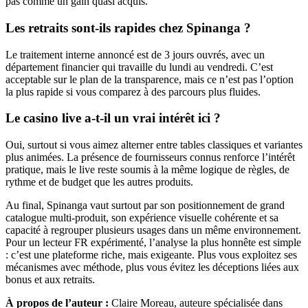
pas comme un gain quasi acquis.
Les retraits sont-ils rapides chez Spinanga ?
Le traitement interne annoncé est de 3 jours ouvrés, avec un
département financier qui travaille du lundi au vendredi. C’est
acceptable sur le plan de la transparence, mais ce n’est pas l’option
la plus rapide si vous comparez à des parcours plus fluides.
Le casino live a-t-il un vrai intérêt ici ?
Oui, surtout si vous aimez alterner entre tables classiques et variantes
plus animées. La présence de fournisseurs connus renforce l’intérêt
pratique, mais le live reste soumis à la même logique de règles, de
rythme et de budget que les autres produits.
Au final, Spinanga vaut surtout par son positionnement de grand
catalogue multi-produit, son expérience visuelle cohérente et sa
capacité à regrouper plusieurs usages dans un même environnement.
Pour un lecteur FR expérimenté, l’analyse la plus honnête est simple
: c’est une plateforme riche, mais exigeante. Plus vous exploitez ses
mécanismes avec méthode, plus vous évitez les déceptions liées aux
bonus et aux retraits.
À propos de l’auteur :
Claire Moreau, auteure spécialisée dans