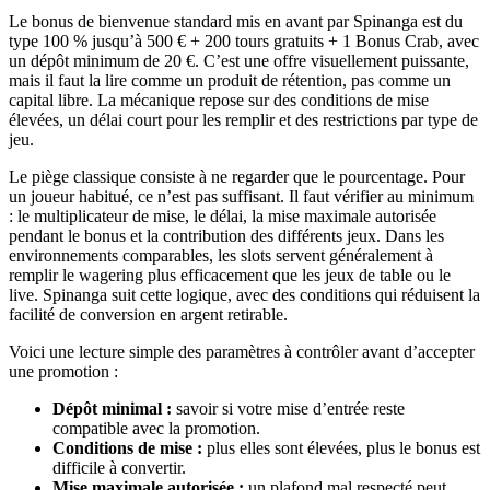
Le bonus de bienvenue standard mis en avant par Spinanga est du
type 100 % jusqu’à 500 € + 200 tours gratuits + 1 Bonus Crab, avec
un dépôt minimum de 20 €. C’est une offre visuellement puissante,
mais il faut la lire comme un produit de rétention, pas comme un
capital libre. La mécanique repose sur des conditions de mise
élevées, un délai court pour les remplir et des restrictions par type de
jeu.
Le piège classique consiste à ne regarder que le pourcentage. Pour
un joueur habitué, ce n’est pas suffisant. Il faut vérifier au minimum
: le multiplicateur de mise, le délai, la mise maximale autorisée
pendant le bonus et la contribution des différents jeux. Dans les
environnements comparables, les slots servent généralement à
remplir le wagering plus efficacement que les jeux de table ou le
live. Spinanga suit cette logique, avec des conditions qui réduisent la
facilité de conversion en argent retirable.
Voici une lecture simple des paramètres à contrôler avant d’accepter
une promotion :
Dépôt minimal :
savoir si votre mise d’entrée reste
compatible avec la promotion.
Conditions de mise :
plus elles sont élevées, plus le bonus est
difficile à convertir.
Mise maximale autorisée :
un plafond mal respecté peut