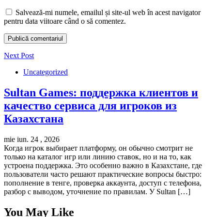
Salvează-mi numele, emailul și site-ul web în acest navigator
pentru data viitoare când o să comentez.
Next Post
Uncategorized
Sultan Games: поддержка клиентов и
качество сервиса для игроков из
Казахстана
mie iun. 24 , 2026
Когда игрок выбирает платформу, он обычно смотрит не
только на каталог игр или линию ставок, но и на то, как
устроена поддержка. Это особенно важно в Казахстане, где
пользователи часто решают практические вопросы быстро:
пополнение в тенге, проверка аккаунта, доступ с телефона,
разбор с выводом, уточнение по правилам. У Sultan […]
You May Like