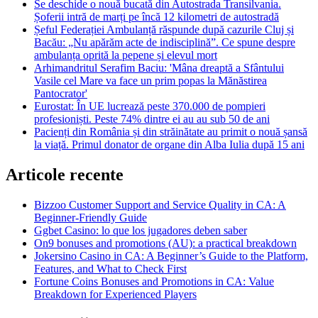
Se deschide o nouă bucată din Autostrada Transilvania.
Șoferii intră de marți pe încă 12 kilometri de autostradă
Șeful Federației Ambulanță răspunde după cazurile Cluj și
Bacău: „Nu apărăm acte de indisciplină”. Ce spune despre
ambulanța oprită la pepene și elevul mort
Arhimandritul Serafim Baciu: 'Mâna dreaptă a Sfântului
Vasile cel Mare va face un prim popas la Mănăstirea
Pantocrator'
Eurostat: În UE lucrează peste 370.000 de pompieri
profesioniști. Peste 74% dintre ei au au sub 50 de ani
Pacienți din România și din străinătate au primit o nouă șansă
la viață. Primul donator de organe din Alba Iulia după 15 ani
Articole recente
Bizzoo Customer Support and Service Quality in CA: A
Beginner-Friendly Guide
Ggbet Casino: lo que los jugadores deben saber
On9 bonuses and promotions (AU): a practical breakdown
Jokersino Casino in CA: A Beginner’s Guide to the Platform,
Features, and What to Check First
Fortune Coins Bonuses and Promotions in CA: Value
Breakdown for Experienced Players