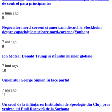
de control para principiantes
o lună ago
8
Negociatori nord-coreeni şi americani discută la Stockholm
despre capacităţile nucleare nord-coreene (Yonhap)
7 ani ago
9
Ion Motea: Donald Trump și sfârșitul iluziilor globale
7 luni ago
10
Unionistul George Simion își face partid
7 ani ago
11
Un secol de la înființarea Institutului de Speologie din Cluj, prin
venirea lui Emil Racoviță de la Sorbona