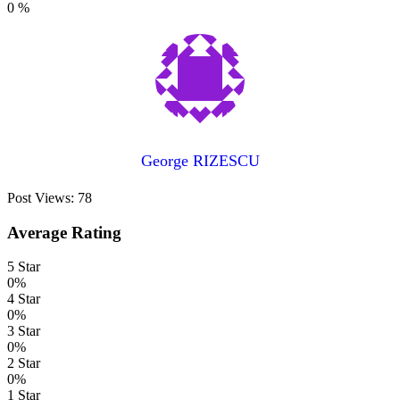
0
%
George RIZESCU
Post Views:
78
Average Rating
5 Star
0%
4 Star
0%
3 Star
0%
2 Star
0%
1 Star