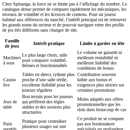
Chez Spinanga, la force ne se limite pas à l’affichage du nombre. Le
catalogue dense permet de comparer rapidement les mécaniques, les
niveaux de volatilité et les licences de contenu. Pour un joueur
habitué aux références du marché, l’intérêt principal est de retrouver
les grands noms du secteur et de pouvoir naviguer entre des profils
de jeu très différents sans changer de site.
Famille
Intérêt pratique
Limite à garder en tête
de jeux
Le volume ne garantit ni
Le plus large choix, utile
Machines
meilleure rentabilité ni
pour comparer volatilité,
à sous
meilleure lisibilité des
thèmes et fonctionnalités
conditions de bonus
Tables en direct, rythme plus
Contribution souvent
Casino
proche d’une salle réelle,
faible aux bonus et
live
excellente lisibilité pour les
exigences plus strictes sur
joueurs réguliers
certaines promotions
Bon terrain pour les joueurs
Moins adaptés aux offres
Jeux de
qui préfèrent des règles
promotionnelles que les
table
stables et des sessions plus
slots dans beaucoup de cas
structurées
Ce produit ne se compare
Pratique pour centraliser
Paris
pas aux bookmakers
plusieurs usages sur une
sportifs
spécialisés en profondeur