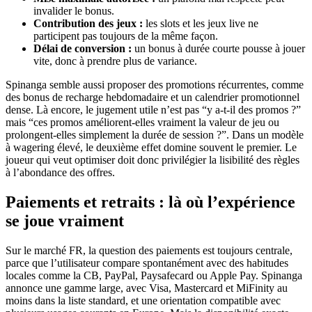
invalider le bonus.
Contribution des jeux :
les slots et les jeux live ne
participent pas toujours de la même façon.
Délai de conversion :
un bonus à durée courte pousse à jouer
vite, donc à prendre plus de variance.
Spinanga semble aussi proposer des promotions récurrentes, comme
des bonus de recharge hebdomadaire et un calendrier promotionnel
dense. Là encore, le jugement utile n’est pas “y a-t-il des promos ?”
mais “ces promos améliorent-elles vraiment la valeur de jeu ou
prolongent-elles simplement la durée de session ?”. Dans un modèle
à wagering élevé, le deuxième effet domine souvent le premier. Le
joueur qui veut optimiser doit donc privilégier la lisibilité des règles
à l’abondance des offres.
Paiements et retraits : là où l’expérience
se joue vraiment
Sur le marché FR, la question des paiements est toujours centrale,
parce que l’utilisateur compare spontanément avec des habitudes
locales comme la CB, PayPal, Paysafecard ou Apple Pay. Spinanga
annonce une gamme large, avec Visa, Mastercard et MiFinity au
moins dans la liste standard, et une orientation compatible avec