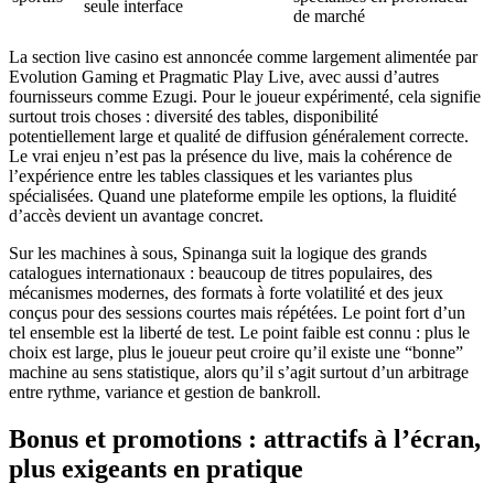
seule interface
de marché
La section live casino est annoncée comme largement alimentée par
Evolution Gaming et Pragmatic Play Live, avec aussi d’autres
fournisseurs comme Ezugi. Pour le joueur expérimenté, cela signifie
surtout trois choses : diversité des tables, disponibilité
potentiellement large et qualité de diffusion généralement correcte.
Le vrai enjeu n’est pas la présence du live, mais la cohérence de
l’expérience entre les tables classiques et les variantes plus
spécialisées. Quand une plateforme empile les options, la fluidité
d’accès devient un avantage concret.
Sur les machines à sous, Spinanga suit la logique des grands
catalogues internationaux : beaucoup de titres populaires, des
mécanismes modernes, des formats à forte volatilité et des jeux
conçus pour des sessions courtes mais répétées. Le point fort d’un
tel ensemble est la liberté de test. Le point faible est connu : plus le
choix est large, plus le joueur peut croire qu’il existe une “bonne”
machine au sens statistique, alors qu’il s’agit surtout d’un arbitrage
entre rythme, variance et gestion de bankroll.
Bonus et promotions : attractifs à l’écran,
plus exigeants en pratique