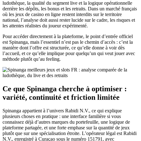
ludothèque, la qualité du segment live et la logique opérationnelle
derrière les dépôts, les bonus et les retraits. Dans un marché français
où les jeux de casino en ligne restent interdits sur le territoire
national, l’analyse doit aussi rester lucide sur le cadre, les risques et
les attentes réalistes du joueur expérimenté.
Pour accéder directement à la plateforme, le point d’entrée officiel
est Spinanga, mais l’essentiel n’est pas le chemin d’accès : c’est la
manière dont l’offre est structurée, ce qu’elle donne à voir dès
l’accueil, et ce qu’elle implique pour quelqu’un qui veut jouer avec
méthode plutôt qu’au feeling.
Ce que Spinanga cherche à optimiser :
variété, continuité et friction limitée
Spinanga appartient à l’univers Rabidi N.V., ce qui explique
plusieurs choses en pratique : une interface familière si vous
connaissez déjà d’autres marques du portefeuille, une logique de
plateforme partagée, et une forte emphase sur la quantité de jeux
plutôt que sur une spécialisation étroite. L’opérateur légal est Rabidi
N.V., enregistré à Curaçao sous le numéro 151791, avec