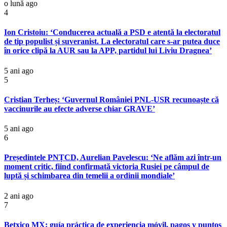
o lună ago
4
Ion Cristoiu: ‘Conducerea actuală a PSD e atentă la electoratul
de tip populist și suveranist. La electoratul care s-ar putea duce
în orice clipă la AUR sau la APP, partidul lui Liviu Dragnea’
5 ani ago
5
Cristian Terheș: ‘Guvernul României PNL-USR recunoaște că
vaccinurile au efecte adverse chiar GRAVE’
5 ani ago
6
Președintele PNȚCD, Aurelian Pavelescu: ‘Ne aflăm azi într-un
moment critic, fiind confirmată victoria Rusiei pe câmpul de
luptă și schimbarea din temelii a ordinii mondiale’
2 ani ago
7
Betxico MX: guía práctica de experiencia móvil, pagos y puntos