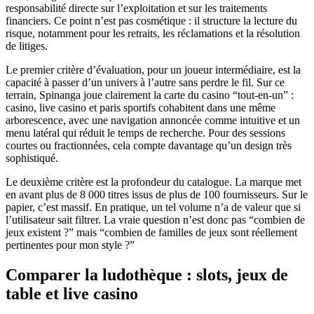
responsabilité directe sur l’exploitation et sur les traitements
financiers. Ce point n’est pas cosmétique : il structure la lecture du
risque, notamment pour les retraits, les réclamations et la résolution
de litiges.
Le premier critère d’évaluation, pour un joueur intermédiaire, est la
capacité à passer d’un univers à l’autre sans perdre le fil. Sur ce
terrain, Spinanga joue clairement la carte du casino “tout-en-un” :
casino, live casino et paris sportifs cohabitent dans une même
arborescence, avec une navigation annoncée comme intuitive et un
menu latéral qui réduit le temps de recherche. Pour des sessions
courtes ou fractionnées, cela compte davantage qu’un design très
sophistiqué.
Le deuxième critère est la profondeur du catalogue. La marque met
en avant plus de 8 000 titres issus de plus de 100 fournisseurs. Sur le
papier, c’est massif. En pratique, un tel volume n’a de valeur que si
l’utilisateur sait filtrer. La vraie question n’est donc pas “combien de
jeux existent ?” mais “combien de familles de jeux sont réellement
pertinentes pour mon style ?”
Comparer la ludothèque : slots, jeux de
table et live casino