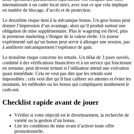
internationale à un cadre local strict, avec tout ce que cela implique
en matière de blocage, d’accès et de protection.
Le deuxième risque tient à la mécanique bonus. Un gros bonus peut
donner l’impression d’un avantage, alors qu’il produit surtout une
obligation de mise supplémentaire. Plus le wagering est élevé, plus
la promesse marketing s’éloigne de la valeur réelle. Un joueur
expérimenté sait qu’un bonus peut servir à allonger une session, pas
à améliorer mécaniquement l’espérance de gain.
Le troisième risque concerne les retraits. Un délai de 3 jours ouvrés,
combiné à des vérifications financières et à un service qui fonctionne
en semaine, peut devenir irritant si l’utilisateur attend une exécution
quasi immédiate. Cela ne veut pas dire que les retraits sont
impossibles ; cela veut dire qu’il faut calibrer ses attentes et éviter les
montants, les méthodes ou les bonus qui compliquent inutilement le
cash-out.
Checklist rapide avant de jouer
Vérifier si votre objectif est le divertissement, la recherche de
variété ou la gestion d’un bonus.
Lire les conditions de mise avant d’activer toute offre
promotionnelle.