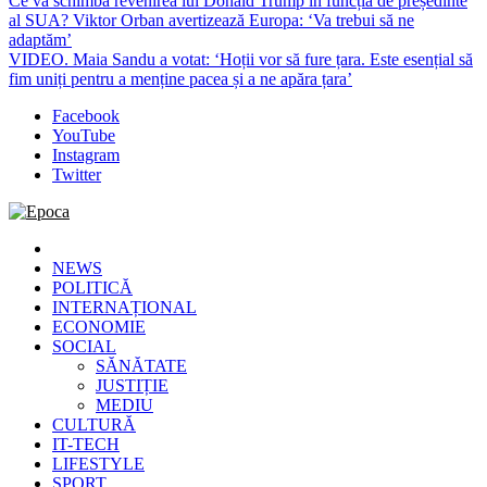
Ce va schimba revenirea lui Donald Trump în funcția de președinte
al SUA? Viktor Orban avertizează Europa: ‘Va trebui să ne
adaptăm’
VIDEO. Maia Sandu a votat: ‘Hoții vor să fure țara. Este esențial să
fim uniți pentru a menține pacea și a ne apăra țara’
Facebook
YouTube
Instagram
Twitter
Epoca
Cele mai noi știri online din România
NEWS
POLITICĂ
INTERNAȚIONAL
ECONOMIE
SOCIAL
SĂNĂTATE
JUSTIȚIE
MEDIU
CULTURĂ
IT-TECH
LIFESTYLE
SPORT