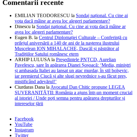
Comentarii recente
EMILIAN TEODORESCU
la
Sondaj național. Cu cine ai
vota dacă mâine ar avea loc alegeri parlamentare?
Dinescu
la
Sondaj național. Cu cine ai vota dacă mâine ar
avea loc alegeri parlamentare?
Eugen B.
la
Centrul Diplomației Culturale – Conferință cu
prilejul aniversării a 140 de ani de la nașterea ilustrului
Muscelean ION MIHALACHE, Dascăl și păstrător al
Tradițiilor Satului românesc etern
ARHIP LULUSA
la
Președintele PNȚCD, Aurelian
Pavelescu, sare în apărarea Dianei Șoșoacă: ‘Media, miniștri
și ambasada Italiei au lansat un atac murdar, în stil bolșevic,
iar premierul Ciucă și alte slugi nevrednice s-au făcut preș,
mistificând adevărul!’
Ciurdaras Dana
la
Avocatul Dan Chitic propune LEGEA
SUVERANITĂȚII: România a ajuns într-un moment crucial
al istoriei / Unde poți semna pentru apărarea drepturilor și
intereselor țării
Facebook
YouTube
Instagram
Twitter