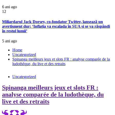
6 ani ago
12
Miliardarul Jack Dorsey, co-fondator Twitter, lansează un
avertisment dur: ‘Inflația va escalada în SUA și se va răspândi
în restul lumii’
5 ani ago
Home
Uncategorized
Spinanga meilleurs jeux et slots FR : analyse comparée de la
ludothèque, du live et des retraits
Uncategorized
Spinanga meilleurs jeux et slots FR :
analyse comparée de la ludothèque, du
live et des retraits