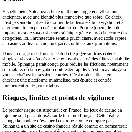
Visuellement, Spinanga adopte un thème jungle et civilisations
anciennes, avec une identité plus immersive que sobre. Ce choix
n’est pas anodin : il sert à donner de la densité à la navigation et à
augmenter le temps passé sur plateforme. Pour le joueur, le point
important est de savoir si cette esthétique gêne ou non la lecture des
catégories. Ici, l’architecture semble plutôt claire, avec accès rapide
au casino, au live casino, aux paris sportifs et aux promotions.
Dans un usage réel, l’interface doit être jugée sur trois critères
simples : vitesse d’accès aux jeux favoris, clarté des filtres et stabilité
mobile. Spinanga paraît conçu pour réduire les frictions, notamment
sur mobile, où la navigation doit rester rapide. C’est un avantage si
vous enchaînez les sessions courtes. C’est moins utile si vous
cherchez une plateforme minimaliste, très épurée et centrée
uniquement sur le jeu de table.
Risques, limites et points de vigilance
Le premier risque est structurel : en France, les jeux de casino en
ligne ne sont pas autorisés sur le territoire français. Cette réalité
change la manière d’évaluer la marque. On ne compare pas
Spinanga à un site de casino français régulé comme on comparerait
deux opérateurs parfaitement équivalents. On compare une offre