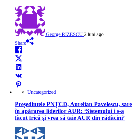
George RIZESCU
2 luni ago
Share
Uncategorized
Președintele PNȚCD, Aurelian Pavelescu, sare
în apărarea liderilor AUR: ‘Sistemului i s-a
făcut frică și vrea să taie AUR din rădăcini’