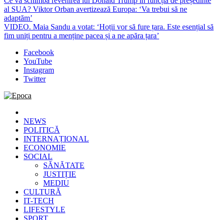
Ce va schimba revenirea lui Donald Trump în funcția de președinte
al SUA? Viktor Orban avertizează Europa: ‘Va trebui să ne
adaptăm’
VIDEO. Maia Sandu a votat: ‘Hoții vor să fure țara. Este esențial să
fim uniți pentru a menține pacea și a ne apăra țara’
Facebook
YouTube
Instagram
Twitter
Epoca
Cele mai noi știri online din România
NEWS
POLITICĂ
INTERNAȚIONAL
ECONOMIE
SOCIAL
SĂNĂTATE
JUSTIȚIE
MEDIU
CULTURĂ
IT-TECH
LIFESTYLE
SPORT