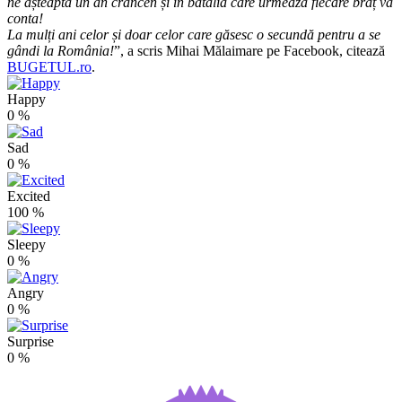
ne așteaptă un an crâncen și în bătălia care urmează fiecare braț va
conta!
La mulți ani celor și doar celor care găsesc o secundă pentru a se
gândi la România!
”, a scris Mihai Mălaimare pe Facebook, citează
BUGETUL.ro
.
Happy
0
%
Sad
0
%
Excited
100
%
Sleepy
0
%
Angry
0
%
Surprise
0
%