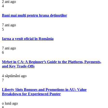
2 ani ago
4
Bani mai mulţi pentru hrana deţinuţilor
7 ani ago
5
Iarna a venit oficial în România
7 ani ago
6
Mrbet in CA: A Beginner’s Guide to the Platform, Payments,
and Key Trade-Offs
4 săptămâni ago
7
Liberty Slots Bonuses and Promotions in AU: Value
Breakdown for Experienced Punter
o lună ago
8