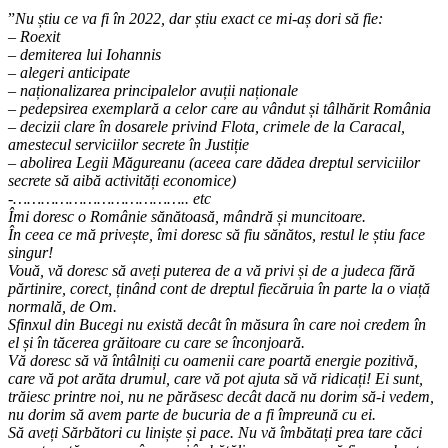
”
Nu știu ce va fi în 2022, dar știu exact ce mi-aș dori să fie:
– Roexit
– demiterea lui Iohannis
– alegeri anticipate
– naționalizarea principalelor avuții naționale
– pedepsirea exemplară a celor care au vândut și tâlhărit România
– decizii clare în dosarele privind Flota, crimele de la Caracal,
amestecul serviciilor secrete în Justiție
– abolirea Legii Măgureanu (aceea care dădea dreptul serviciilor
secrete să aibă activități economice)
-……………………………….. etc
Îmi doresc o Românie sănătoasă, mândră și muncitoare.
În ceea ce mă privește, îmi doresc să fiu sănătos, restul le știu face
singur!
Vouă, vă doresc să aveți puterea de a vă privi și de a judeca fără
părtinire, corect, ținând cont de dreptul fiecăruia în parte la o viață
normală, de Om.
Sfinxul din Bucegi nu există decât în măsura în care noi credem în
el și în tăcerea grăitoare cu care se înconjoară.
Vă doresc să vă întâlniți cu oamenii care poartă energie pozitivă,
care vă pot arăta drumul, care vă pot ajuta să vă ridicați! Ei sunt,
trăiesc printre noi, nu ne părăsesc decât dacă nu dorim să-i vedem,
nu dorim să avem parte de bucuria de a fi împreună cu ei.
Să aveți Sărbători cu liniște și pace. Nu vă îmbătați prea tare căci