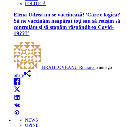
POLITICĂ
Elena Udrea nu se vaccinează! ‘Care e logica?
Să ne vaccinăm neapărat toți sau să reușim să
controlăm și să stopăm răspândirea Covid-
19???’
BRATILOVEANU Rucsana
5 ani ago
Share
NEWS
OPINII