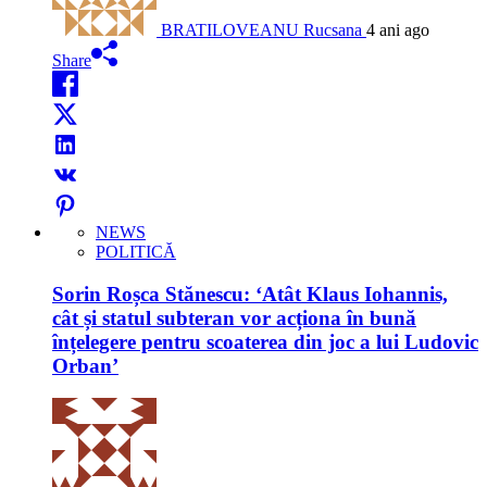
BRATILOVEANU Rucsana
4 ani ago
Share
NEWS
POLITICĂ
Sorin Roșca Stănescu: ‘Atât Klaus Iohannis,
cât și statul subteran vor acționa în bună
înțelegere pentru scoaterea din joc a lui Ludovic
Orban’