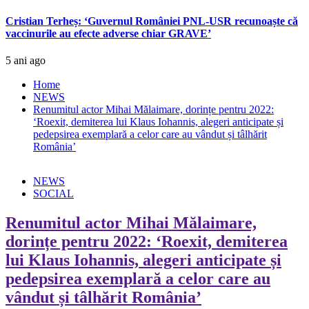
Cristian Terheș: ‘Guvernul României PNL-USR recunoaște că
vaccinurile au efecte adverse chiar GRAVE’
5 ani ago
Home
NEWS
Renumitul actor Mihai Mălaimare, dorințe pentru 2022:
‘Roexit, demiterea lui Klaus Iohannis, alegeri anticipate și
pedepsirea exemplară a celor care au vândut și tâlhărit
România’
NEWS
SOCIAL
Renumitul actor Mihai Mălaimare,
dorințe pentru 2022: ‘Roexit, demiterea
lui Klaus Iohannis, alegeri anticipate și
pedepsirea exemplară a celor care au
vândut și tâlhărit România’