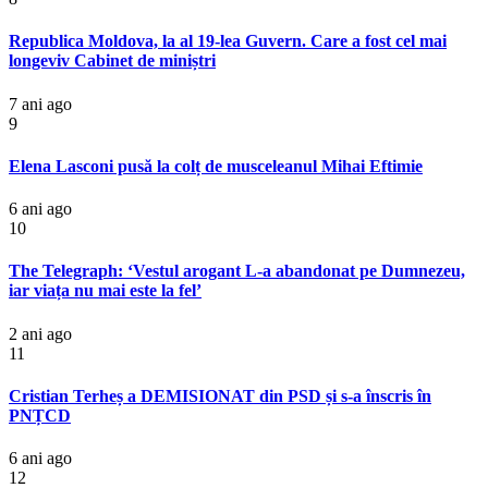
Republica Moldova, la al 19-lea Guvern. Care a fost cel mai
longeviv Cabinet de miniștri
7 ani ago
9
Elena Lasconi pusă la colț de musceleanul Mihai Eftimie
6 ani ago
10
The Telegraph: ‘Vestul arogant L-a abandonat pe Dumnezeu,
iar viața nu mai este la fel’
2 ani ago
11
Cristian Terheș a DEMISIONAT din PSD și s-a înscris în
PNȚCD
6 ani ago
12