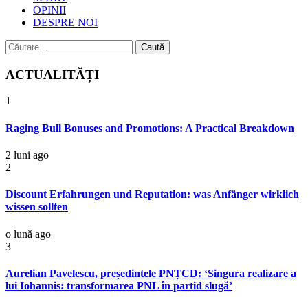
OPINII
DESPRE NOI
Caută
după:
ACTUALITĂȚI
1
Raging Bull Bonuses and Promotions: A Practical Breakdown
2 luni ago
2
Discount Erfahrungen und Reputation: was Anfänger wirklich
wissen sollten
o lună ago
3
Aurelian Pavelescu, președintele PNȚCD: ‘Singura realizare a
lui Iohannis: transformarea PNL în partid slugă’