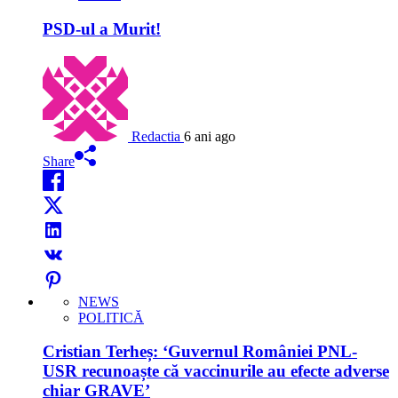
PSD-ul a Murit!
Redactia
6 ani ago
Share
NEWS
POLITICĂ
Cristian Terheș: ‘Guvernul României PNL-
USR recunoaște că vaccinurile au efecte adverse
chiar GRAVE’