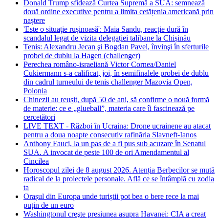
Donald Trump sfidează Curtea Supremă a SUA: semnează
două ordine executive pentru a limita cetățenia americană prin
naștere
'Este o situație rușinoasă': Maia Sandu, reacție dură în
scandalul legat de vizita delegației talibane la Chișinău
Tenis: Alexandru Jecan şi Bogdan Pavel, învinşi în sferturile
probei de dublu la Hagen (challenger)
Perechea româno-israeliană Victor Cornea/Daniel
Cukiermann s-a calificat, joi, în semifinalele probei de dublu
din cadrul turneului de tenis challenger Mazovia Open,
Polonia
Chinezii au reușit, după 50 de ani, să confirme o nouă formă
de materie: ce e „glueball”, materia care îi fascinează pe
cercetători
LIVE TEXT - Război în Ucraina: Drone ucrainene au atacat
pentru a doua noapte consecutiv rafinăria Slavneft-Ianos
Anthony Fauci, la un pas de a fi pus sub acuzare în Senatul
SUA. A invocat de peste 100 de ori Amendamentul al
Cincilea
Horoscopul zilei de 8 august 2026. Atenția Berbecilor se mută
radical de la proiectele personale. Află ce se întâmplă cu zodia
ta
Orașul din Europa unde turiștii pot bea o bere rece la mai
puțin de un euro
Washingtonul creşte presiunea asupra Havanei: CIA a creat