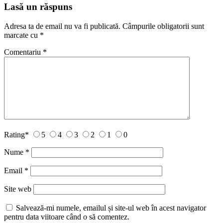
Lasă un răspuns
Adresa ta de email nu va fi publicată.
Câmpurile obligatorii sunt
marcate cu
*
Comentariu
*
Rating
*
5
4
3
2
1
0
Nume
*
Email
*
Site web
Salvează-mi numele, emailul și site-ul web în acest navigator
pentru data viitoare când o să comentez.