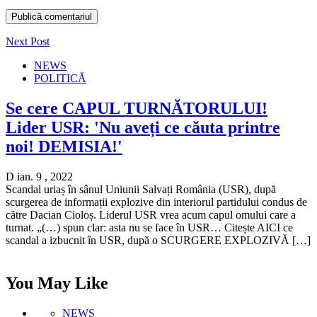
Next Post
NEWS
POLITICĂ
Se cere CAPUL TURNĂTORULUI!
Lider USR: 'Nu aveți ce căuta printre
noi! DEMISIA!'
D ian. 9 , 2022
Scandal uriaș în sânul Uniunii Salvați România (USR), după
scurgerea de informații explozive din interiorul partidului condus de
către Dacian Cioloș. Liderul USR vrea acum capul omului care a
turnat. „(…) spun clar: asta nu se face în USR… Citește AICI ce
scandal a izbucnit în USR, după o SCURGERE EXPLOZIVĂ […]
You May Like
NEWS