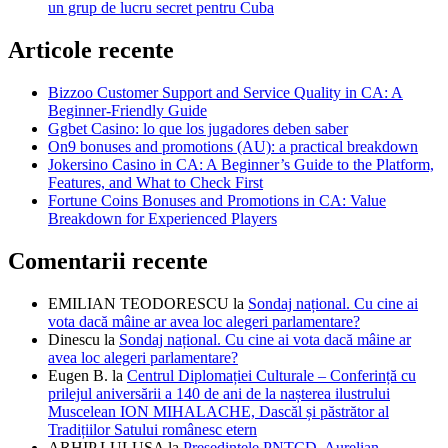
un grup de lucru secret pentru Cuba
Articole recente
Bizzoo Customer Support and Service Quality in CA: A
Beginner-Friendly Guide
Ggbet Casino: lo que los jugadores deben saber
On9 bonuses and promotions (AU): a practical breakdown
Jokersino Casino in CA: A Beginner’s Guide to the Platform,
Features, and What to Check First
Fortune Coins Bonuses and Promotions in CA: Value
Breakdown for Experienced Players
Comentarii recente
EMILIAN TEODORESCU
la
Sondaj național. Cu cine ai
vota dacă mâine ar avea loc alegeri parlamentare?
Dinescu
la
Sondaj național. Cu cine ai vota dacă mâine ar
avea loc alegeri parlamentare?
Eugen B.
la
Centrul Diplomației Culturale – Conferință cu
prilejul aniversării a 140 de ani de la nașterea ilustrului
Muscelean ION MIHALACHE, Dascăl și păstrător al
Tradițiilor Satului românesc etern
ARHIP LULUSA
la
Președintele PNȚCD, Aurelian