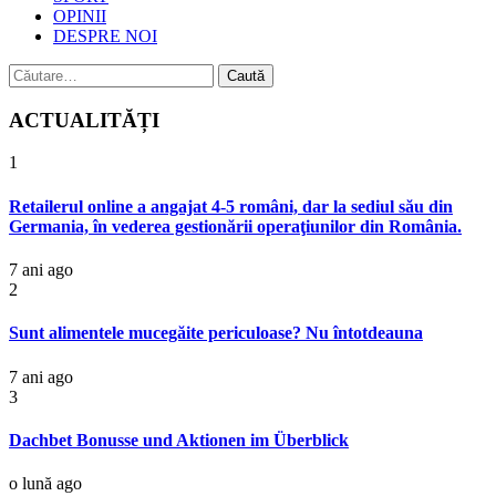
OPINII
DESPRE NOI
Caută
după:
ACTUALITĂȚI
1
Retailerul online a angajat 4-5 români, dar la sediul său din
Germania, în vederea gestionării operaţiunilor din România.
7 ani ago
2
Sunt alimentele mucegăite periculoase? Nu întotdeauna
7 ani ago
3
Dachbet Bonusse und Aktionen im Überblick
o lună ago