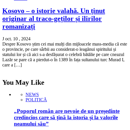
Kosovo – o istorie valahă. Un ținut
originar al traco-geților și ilirilor
romanizați
J oct. 10 , 2024
Despre Kosovo știm cei mai mulți din mijloacele mass-media că este
o provincie, pe care sârbii au considerat-o leagănui spiritului și
statului lor și că aici s-a desfășurat o celebră bătălie pe care cneazul
Lazăr se pare că a pierdut-o în 1389 în fața sultanului turc Murad I,
care a […]
You May Like
NEWS
POLITICĂ
„Poporul român are nevoie de un președinte
credincios care să țină la istoria și la valorile
neamului său”