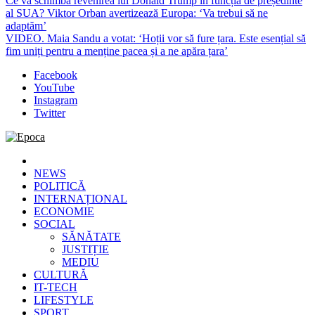
Ce va schimba revenirea lui Donald Trump în funcția de președinte
al SUA? Viktor Orban avertizează Europa: ‘Va trebui să ne
adaptăm’
VIDEO. Maia Sandu a votat: ‘Hoții vor să fure țara. Este esențial să
fim uniți pentru a menține pacea și a ne apăra țara’
Facebook
YouTube
Instagram
Twitter
Epoca
Cele mai noi știri online din România
NEWS
POLITICĂ
INTERNAȚIONAL
ECONOMIE
SOCIAL
SĂNĂTATE
JUSTIȚIE
MEDIU
CULTURĂ
IT-TECH
LIFESTYLE
SPORT