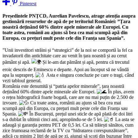
Pinterest
Președintele PNȚCD, Aurelian Pavelescu, atrage atenția asupra
gestionării resurselor de apă de pe teritoriul României: ”Țara
noastră deținând 60% dintre apele minerale ale Europei. Cu
toate astea, românii au ajuns să bea cea mai scumpă apă din
Europa, cu prețuri mult peste cele din Franța sau Spania”.
”Unii investitori străini și “strategici” de la noi se comportă la fel ca
invadatorii din antichitate care au venit în țara noastră și au cerut
pământ și apă.
Și le-am dat pământ și apă, pentru că trecutul
eroic descris de Eminescu e departe. Apoi au început să ne vândă
apa la suprapreț.
Asta e singura concluzie pe care o tragi, când
vezi tabloul general.
România este denumită și “patria apelor minerale”, țara noastră
deținând 60% dintre apele minerale ale Europei.
În plus, avem
o rețea hidrografică foarte bogată, care are nu mai puțin de 2.500 de
izvoare.
Cu toate astea, românii au ajuns să bea cea mai
scumpă apă din Europa, cu prețuri mult peste cele din Franța sau
Spania.
În București, prețul unei sticle de apă plată de doi litri
s-a dublat în ultimii cinci ani, apropiindu-se de 5 lei.
La asta se
adaugă și garanția pentru PET de 0,5 lei. Ca să trăiești sănătos, cum
zice frumoasa reclamă de la TV cu “hidratarea corespunzătoare”,
adică cu minim 2 litri de apă pe zi, ajungi să scoți din buzunar între