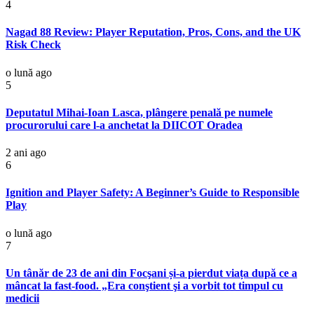
4
Nagad 88 Review: Player Reputation, Pros, Cons, and the UK
Risk Check
o lună ago
5
Deputatul Mihai-Ioan Lasca, plângere penală pe numele
procurorului care l-a anchetat la DIICOT Oradea
2 ani ago
6
Ignition and Player Safety: A Beginner’s Guide to Responsible
Play
o lună ago
7
Un tânăr de 23 de ani din Focşani și-a pierdut viața după ce a
mâncat la fast-food. „Era conştient şi a vorbit tot timpul cu
medicii