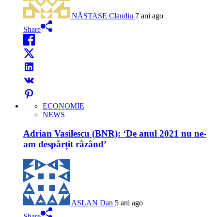
NĂSTASE Claudiu
7 ani ago
Share
ECONOMIE
NEWS
Adrian Vasilescu (BNR): ‘De anul 2021 nu ne-
am despărțit râzând’
ASLAN Dan
5 ani ago
Share