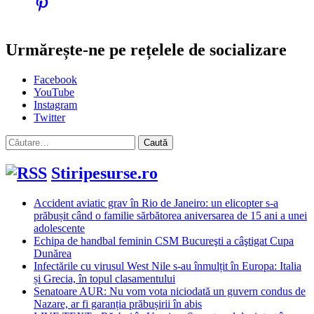
Urmărește-ne pe rețelele de socializare
Facebook
YouTube
Instagram
Twitter
Caută
după:
Stiripesurse.ro
Accident aviatic grav în Rio de Janeiro: un elicopter s-a
prăbușit când o familie sărbătorea aniversarea de 15 ani a unei
adolescente
Echipa de handbal feminin CSM Bucureşti a câştigat Cupa
Dunărea
Infectările cu virusul West Nile s-au înmulțit în Europa: Italia
și Grecia, în topul clasamentului
Senatoare AUR: Nu vom vota niciodată un guvern condus de
Nazare, ar fi garanția prăbușirii în abis