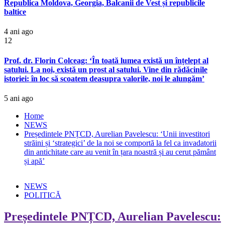
Republica Moldova, Georgia, Balcanii de Vest și republicile
baltice
4 ani ago
12
Prof. dr. Florin Colceag: ‘În toată lumea există un înțelept al
satului. La noi, există un prost al satului. Vine din rădăcinile
istoriei: în loc să scoatem deasupra valorile, noi le alungăm’
5 ani ago
Home
NEWS
Președintele PNȚCD, Aurelian Pavelescu: ‘Unii investitori
străini și ‘strategici’ de la noi se comportă la fel ca invadatorii
din antichitate care au venit în țara noastră și au cerut pământ
și apă’
NEWS
POLITICĂ
Președintele PNȚCD, Aurelian Pavelescu: