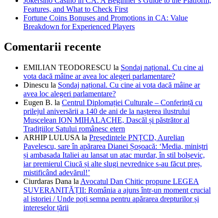
Jokersino Casino in CA: A Beginner’s Guide to the Platform,
Features, and What to Check First
Fortune Coins Bonuses and Promotions in CA: Value
Breakdown for Experienced Players
Comentarii recente
EMILIAN TEODORESCU
la
Sondaj național. Cu cine ai
vota dacă mâine ar avea loc alegeri parlamentare?
Dinescu
la
Sondaj național. Cu cine ai vota dacă mâine ar
avea loc alegeri parlamentare?
Eugen B.
la
Centrul Diplomației Culturale – Conferință cu
prilejul aniversării a 140 de ani de la nașterea ilustrului
Muscelean ION MIHALACHE, Dascăl și păstrător al
Tradițiilor Satului românesc etern
ARHIP LULUSA
la
Președintele PNȚCD, Aurelian
Pavelescu, sare în apărarea Dianei Șoșoacă: ‘Media, miniștri
și ambasada Italiei au lansat un atac murdar, în stil bolșevic,
iar premierul Ciucă și alte slugi nevrednice s-au făcut preș,
mistificând adevărul!’
Ciurdaras Dana
la
Avocatul Dan Chitic propune LEGEA
SUVERANITĂȚII: România a ajuns într-un moment crucial
al istoriei / Unde poți semna pentru apărarea drepturilor și
intereselor țării