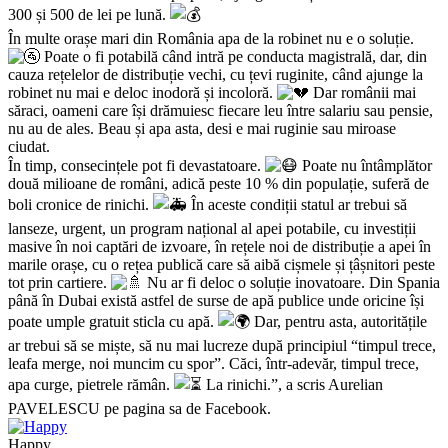
300 și 500 de lei pe lună.
În multe orașe mari din România apa de la robinet nu e o soluție.
Poate o fi potabilă când intră pe conducta magistrală, dar, din
cauza rețelelor de distribuție vechi, cu țevi ruginite, când ajunge la
robinet nu mai e deloc inodoră și incoloră.
Dar românii mai
săraci, oameni care își drămuiesc fiecare leu între salariu sau pensie,
nu au de ales. Beau și apa asta, desi e mai ruginie sau miroase
ciudat.
În timp, consecințele pot fi devastatoare.
Poate nu întâmplător
două milioane de români, adică peste 10 % din populație, suferă de
boli cronice de rinichi.
În aceste condiții statul ar trebui să
lanseze, urgent, un program național al apei potabile, cu investiții
masive în noi captări de izvoare, în rețele noi de distribuție a apei în
marile orașe, cu o rețea publică care să aibă cișmele și țâșnitori peste
tot prin cartiere.
Nu ar fi deloc o soluție inovatoare. Din Spania
până în Dubai există astfel de surse de apă publice unde oricine își
poate umple gratuit sticla cu apă.
Dar, pentru asta, autoritățile
ar trebui să se miște, să nu mai lucreze după principiul “timpul trece,
leafa merge, noi muncim cu spor”. Căci, într-adevăr, timpul trece,
apa curge, pietrele rămân.
La rinichi.”,
a scris Aurelian
PAVELESCU pe pagina sa de Facebook.
Happy