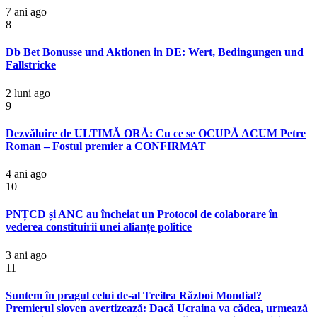
7 ani ago
8
Db Bet Bonusse und Aktionen in DE: Wert, Bedingungen und
Fallstricke
2 luni ago
9
Dezvăluire de ULTIMĂ ORĂ: Cu ce se OCUPĂ ACUM Petre
Roman – Fostul premier a CONFIRMAT
4 ani ago
10
PNȚCD și ANC au încheiat un Protocol de colaborare în
vederea constituirii unei alianțe politice
3 ani ago
11
Suntem în pragul celui de-al Treilea Război Mondial?
Premierul sloven avertizează: Dacă Ucraina va cădea, urmează