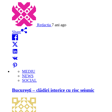
Redactia
7 ani ago
Share
MEDIU
NEWS
SOCIAL
București – clădiri istorice cu risc seismic