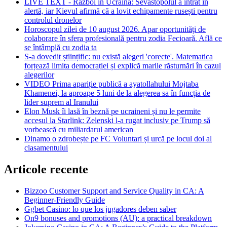
LIVE TEXT - Război în Ucraina: Sevastopolul a intrat în
alertă, iar Kievul afirmă că a lovit echipamente rusești pentru
controlul dronelor
Horoscopul zilei de 10 august 2026. Apar oportunități de
colaborare în sfera profesională pentru zodia Fecioară. Află ce
se întâmplă cu zodia ta
S-a dovedit științific: nu există alegeri 'corecte'. Matematica
forțează limita democrației și explică marile răsturnări în cazul
alegerilor
VIDEO Prima apariție publică a ayatollahului Mojtaba
Khamenei, la aproape 5 luni de la alegerea sa în funcția de
lider suprem al Iranului
Elon Musk îi lasă în beznă pe ucraineni și nu le permite
accesul la Starlink: Zelenski l-a rugat inclusiv pe Trump să
vorbească cu miliardarul american
Dinamo o zdrobește pe FC Voluntari și urcă pe locul doi al
clasamentului
Articole recente
Bizzoo Customer Support and Service Quality in CA: A
Beginner-Friendly Guide
Ggbet Casino: lo que los jugadores deben saber
On9 bonuses and promotions (AU): a practical breakdown