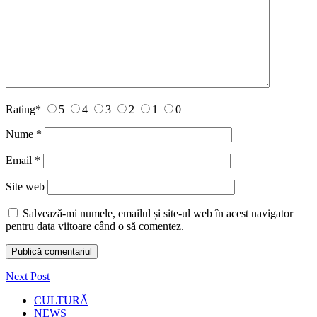
Rating
*
5
4
3
2
1
0
Nume
*
Email
*
Site web
Salvează-mi numele, emailul și site-ul web în acest navigator
pentru data viitoare când o să comentez.
Next Post
CULTURĂ
NEWS