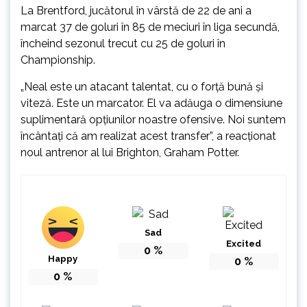
La Brentford, jucătorul în vârstă de 22 de ani a
marcat 37 de goluri în 85 de meciuri în liga secundă,
încheind sezonul trecut cu 25 de goluri în
Championship.
„Neal este un atacant talentat, cu o forţă bună şi
viteză. Este un marcator. El va adăuga o dimensiune
suplimentară opţiunilor noastre ofensive. Noi suntem
încântaţi că am realizat acest transfer”, a reacţionat
noul antrenor al lui Brighton, Graham Potter.
Sad
Excited
0
%
Happy
0
%
0
%