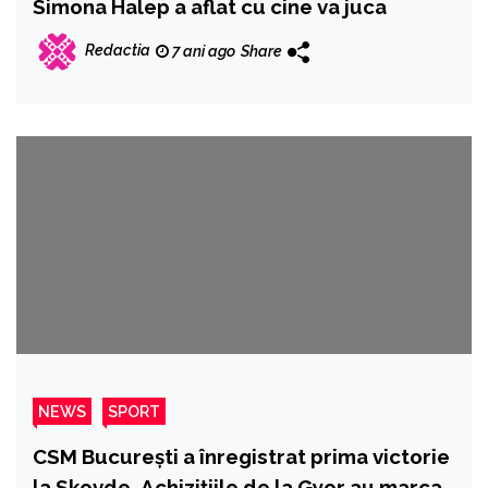
Simona Halep a aflat cu cine va juca
Redactia
7 ani ago
Share
NEWS
SPORT
CSM Bucureşti a înregistrat prima victorie
la Skovde. Achiziţiile de la Gyor au marcat