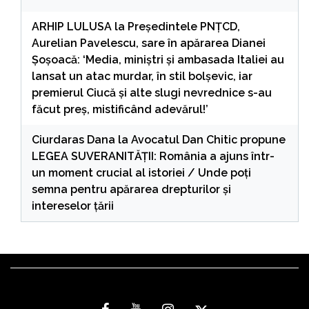
ARHIP LULUSA
la
Președintele PNȚCD,
Aurelian Pavelescu, sare în apărarea Dianei
Șoșoacă: ‘Media, miniștri și ambasada Italiei au
lansat un atac murdar, în stil bolșevic, iar
premierul Ciucă și alte slugi nevrednice s-au
făcut preș, mistificând adevărul!’
Ciurdaras Dana
la
Avocatul Dan Chitic propune
LEGEA SUVERANITĂȚII: România a ajuns într-
un moment crucial al istoriei / Unde poți
semna pentru apărarea drepturilor și
intereselor țării