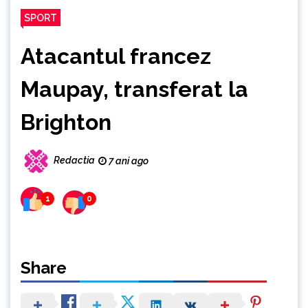
SPORT
Atacantul francez
Maupay, transferat la
Brighton
Redactia
7 ani ago
1
0
Share