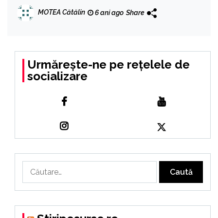
MOTEA Cătălin
6 ani ago
Share
Urmărește-ne pe rețelele de
socializare
Caută
după: