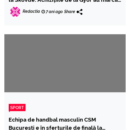
aproape 60% din golurile echipei.
Redactia
7 ani ago
Share
Urmărim evoluţiile echipelor din Liga
Naţională feminină până la startul
sezonului
SPORT
Echipa de handbal masculin CSM
București e în sferturile de finală la