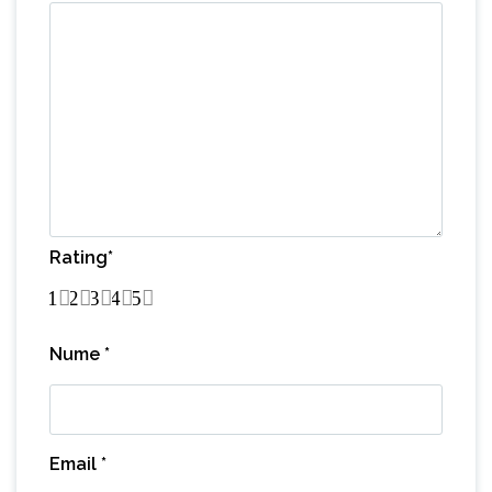
Rating
*
1
2
3
4
5
Nume
*
Email
*