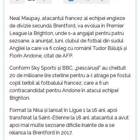
Neal Maupay, atacantul francez al echipei engleze
de divizie secundă Brentford, va evolua în Premier
League la Brighton, unde s-a angajat pentru patru
sezoane, a anunţat, luni, clubul de fotbal din sudul
Angliei la care va fi coleg cu românii Tudor Băluţă şi
Florin Andone, citat de AFP.
Conform Sky Sports şi BBC, „pescăruşii” au cheltuit
20 de milioane lire sterline pentru a-l atrage pe fostul
copil teribil al fotbalului francez, care a fi un
contracandidat pentru Andone în atacul echipei
Brighton.
Format la Nisa şi lansat în Ligue 1 la 16 ani, apoi
transferat la Saint-Etienne la 18 ani, atacantul a avut
apoi mai multe sezoane dificile înainte de a se
relansa la Brentford în 2017.