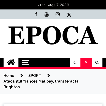
Skip
vineri, aug. 7, 2026
to
content
Epoca
Cele mai noi știri online din România
Home
SPORT
Atacantul francez Maupay, transferat la
Brighton