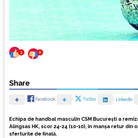
3
0
Share
Facebook
Twitter
LinkedIn
Echipa de handbal masculin CSM Bucureşti a remiz
Alingsas HK, scor 24-24 (10-10), în manşa retur din op
sferturile de finală.