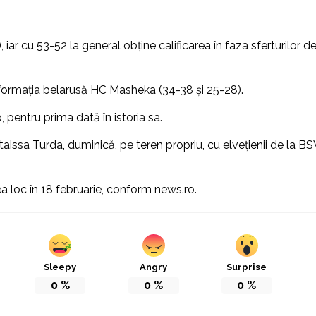
 iar cu 53-52 la general obţine calificarea în faza sferturilor d
at formaţia belarusă HC Masheka (34-38 şi 25-28).
pentru prima dată în istoria sa.
taissa Turda, duminică, pe teren propriu, cu elveţienii de la BS
vea loc în 18 februarie, conform news.ro.
Sleepy
Angry
Surprise
0
%
0
%
0
%