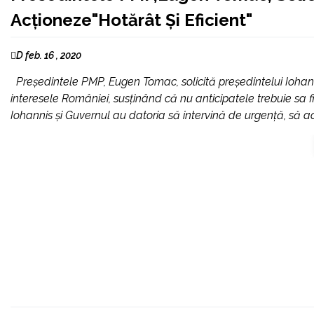
Acţioneze"Hotărât Şi Eficient"
D feb. 16 , 2020
Preşedintele PMP, Eugen Tomac, solicită preşedintelui Iohanni
interesele României, susţinând că nu anticipatele trebuie sa fi
Iohannis şi Guvernul au datoria să intervină de urgenţă, să acţ