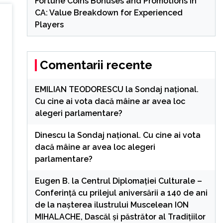
Fortune Coins Bonuses and Promotions in
CA: Value Breakdown for Experienced
Players
Comentarii recente
EMILIAN TEODORESCU
la
Sondaj național.
Cu cine ai vota dacă mâine ar avea loc
alegeri parlamentare?
Dinescu
la
Sondaj național. Cu cine ai vota
dacă mâine ar avea loc alegeri
parlamentare?
Eugen B.
la
Centrul Diplomației Culturale –
Conferință cu prilejul aniversării a 140 de ani
de la nașterea ilustrului Muscelean ION
MIHALACHE, Dascăl și păstrător al Tradițiilor