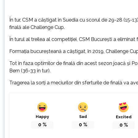
În tur, CSM a câştigat în Suedia cu scorul de 29-28 (15-13),
finală ale Challenge Cup.
În turul al treilea al competiţiei, CSM Bucureşti a elimin
Formaţia bucureşteană a câştigat, în 2019, Challenge Cup, 
Tot în faza optimilor de finală din acest sezon joacă şi Po
Bern (36-33 în tur).
Tragerea la sorţi a meciurilor din sferturile de finală va a
Happy
Sad
Excited
0
%
0
%
0
%