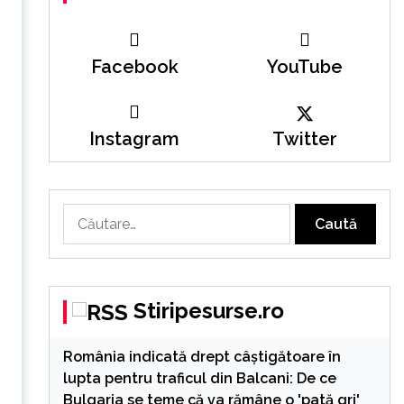
Facebook
YouTube
Instagram
Twitter
Caută
după:
Stiripesurse.ro
România indicată drept câștigătoare în
lupta pentru traficul din Balcani: De ce
Bulgaria se teme că va rămâne o 'pată gri'