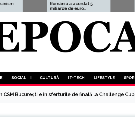
România a acordat 5
Aleksand
miliarde de euro
avertism
Ucrainei, adică 1,5% din
cutremură
PIB
Treilea R
este mai
probabil.
trebui să
luptă a t
tuturor”
E
SOCIAL
CULTURĂ
IT-TECH
LIFESTYLE
SPOR
 CSM București e în sferturile de finală la Challenge Cup