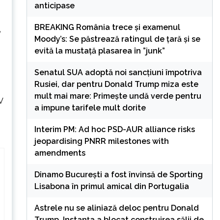
anticipase
BREAKING România trece și examenul
e
Moody’s: Se păstrează ratingul de țară și se
evită la mustață plasarea în ”junk”
Senatul SUA adoptă noi sancțiuni împotriva
Rusiei, dar pentru Donald Trump miza este
mult mai mare: Primește undă verde pentru
V
a impune tarifele mult dorite
Interim PM: Ad hoc PSD-AUR alliance risks
jeopardising PNRR milestones with
amendments
Dinamo București a fost învinsă de Sporting
Lisabona în primul amical din Portugalia
Astrele nu se aliniază deloc pentru Donald
Trump. Instanța a blocat construirea sălii de