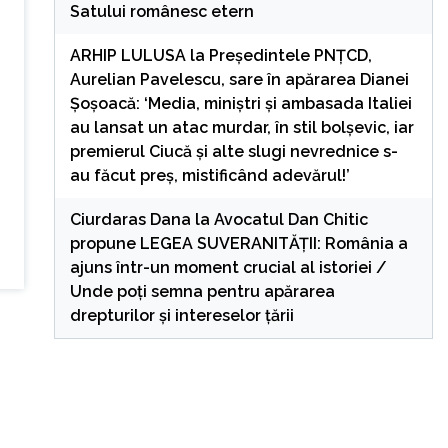
Satului românesc etern
ARHIP LULUSA
la
Președintele PNȚCD,
Aurelian Pavelescu, sare în apărarea Dianei
Șoșoacă: ‘Media, miniștri și ambasada Italiei
au lansat un atac murdar, în stil bolșevic, iar
premierul Ciucă și alte slugi nevrednice s-
au făcut preș, mistificând adevărul!’
Ciurdaras Dana
la
Avocatul Dan Chitic
propune LEGEA SUVERANITĂȚII: România a
ajuns într-un moment crucial al istoriei /
Unde poți semna pentru apărarea
drepturilor și intereselor țării