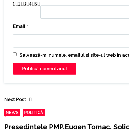
1
2
3
4
5
Email
*
Salvează-mi numele, emailul și site-ul web în a
Next Post
NEWS
POLITICĂ
Presedintele PMP,Eugen Tomac, Solici