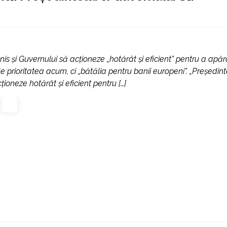
s şi Guvernului să acţioneze „hotărât şi eficient” pentru a apăr
e prioritatea acum, ci „bătălia pentru banii europeni”. „Preşedint
ioneze hotărât şi eficient pentru […]