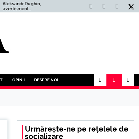
r Dughin,
Situația Politică Actuală
ent
din România: O Analiză
tor: ”Un Al
Comprehensivă
ăzboi Mondial
 mult decât
 În acest an va
 participăm la o
uturor împotriva
T
OPINII
DESPRE NOI
Urmărește-ne pe rețelele de
socializare