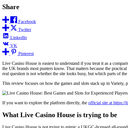
Share
Facebook
Twitter
LinkedIn
VK
Pinterest
Live Casino House is easiest to understand if you treat it as a comparis
the UK brands most punters know. That matters because the practical e
real question is not whether the site looks busy, but which parts of th
This review focuses on how the games and slots stack up in Variety, p
If you want to explore the platform directly, the
official site at https:
What Live Casino House is trying to be
Live Casino House is not trying to mimic a UKGC-licensed all-rounder. I