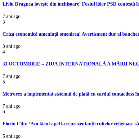
Liviu Dragnea lovește din închisoare! Fostul lider PSD contestă în
7 ani ago
3
Criza economică amenință omenirea! Avertisment dur al bancheril
3 ani ago
4
31 OCTOMBRIE – ZIUA INTERNAȚIONALĂ A MĂRII NE
7 ani ago
5
Metrorex a implementat sistemul de plată cu cardul contactless în
7 ani ago
6
Florin Cîțu: ‘Am făcut apel la reprezentanții cultelor religioase
5 ani ago