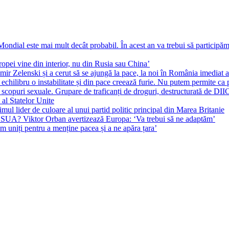
ial este mai mult decât probabil. În acest an va trebui să participăm l
pei vine din interior, nu din Rusia sau China’
r Zelenski și a cerut să se ajungă la pace, la noi în România imediat au 
echilibru o instabilitate și din pace creează furie. Nu putem permite ca 
 scopuri sexuale. Grupare de traficanți de droguri, destructurată de DI
 al Statelor Unite
l lider de culoare al unui partid politic principal din Marea Britanie
l SUA? Viktor Orban avertizează Europa: ‘Va trebui să ne adaptăm’
m uniți pentru a menține pacea și a ne apăra țara’