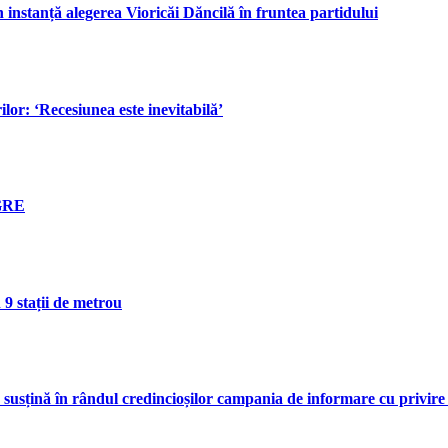
 instanță alegerea Vioricăi Dăncilă în fruntea partidului
or: ‘Recesiunea este inevitabilă’
GRE
 9 stații de metrou
 să susțină în rândul credincioșilor campania de informare cu priv