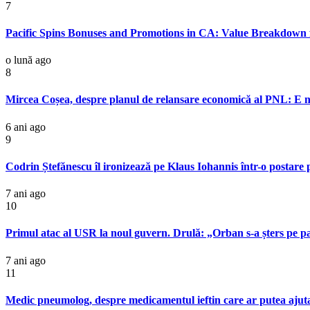
7
Pacific Spins Bonuses and Promotions in CA: Value Breakdown 
o lună ago
8
Mircea Coșea, despre planul de relansare economică al PNL: E n
6 ani ago
9
Codrin Ștefănescu îl ironizează pe Klaus Iohannis într-o postare
7 ani ago
10
Primul atac al USR la noul guvern. Drulă: „Orban s-a șters pe pan
7 ani ago
11
Medic pneumolog, despre medicamentul ieftin care ar putea ajuta l