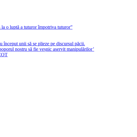
a o luptă a tuturor împotriva tuturor”
început unii să se plieze pe discursul păcii.
poporul nostru să fie veșnic aservit manipulărilor’
ICOT