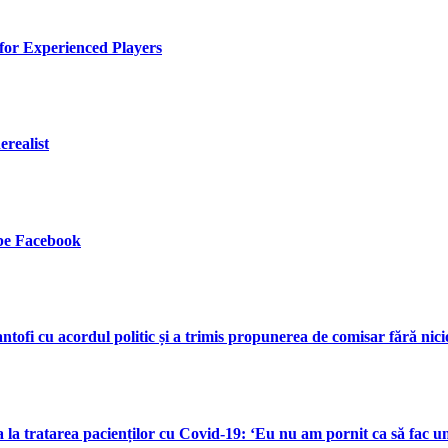
for Experienced Players
erealist
 pe Facebook
tofi cu acordul politic și a trimis propunerea de comisar fără nici
a tratarea pacienților cu Covid-19: ‘Eu nu am pornit ca să fac un s