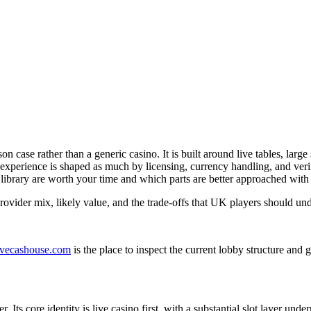
on case rather than a generic casino. It is built around live tables, larg
xperience is shaped as much by licensing, currency handling, and verif
e library are worth your time and which parts are better approached with
rovider mix, likely value, and the trade-offs that UK players should und
//livecashouse.com
is the place to inspect the current lobby structure and 
ts core identity is live casino first, with a substantial slot layer und