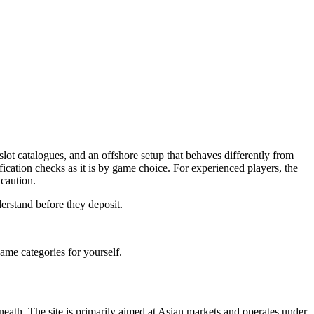
e slot catalogues, and an offshore setup that behaves differently from
ication checks as it is by game choice. For experienced players, the
 caution.
erstand before they deposit.
game categories for yourself.
erneath. The site is primarily aimed at Asian markets and operates under