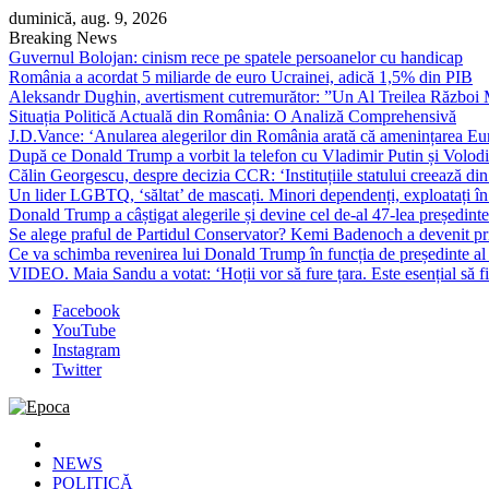
Skip
duminică, aug. 9, 2026
to
Breaking News
content
Guvernul Bolojan: cinism rece pe spatele persoanelor cu handicap
România a acordat 5 miliarde de euro Ucrainei, adică 1,5% din PIB
Aleksandr Dughin, avertisment cutremurător: ”Un Al Treilea Război Mond
Situația Politică Actuală din România: O Analiză Comprehensivă
J.D.Vance: ‘Anularea alegerilor din România arată că amenințarea Euro
După ce Donald Trump a vorbit la telefon cu Vladimir Putin și Volodimi
Călin Georgescu, despre decizia CCR: ‘Instituțiile statului creează din 
Un lider LGBTQ, ‘săltat’ de mascați. Minori dependenți, exploatați în
Donald Trump a câștigat alegerile și devine cel de-al 47-lea președinte
Se alege praful de Partidul Conservator? Kemi Badenoch a devenit primu
Ce va schimba revenirea lui Donald Trump în funcția de președinte a
VIDEO. Maia Sandu a votat: ‘Hoții vor să fure țara. Este esențial să fi
Facebook
YouTube
Instagram
Twitter
Epoca
Cele mai noi știri online din România
NEWS
POLITICĂ