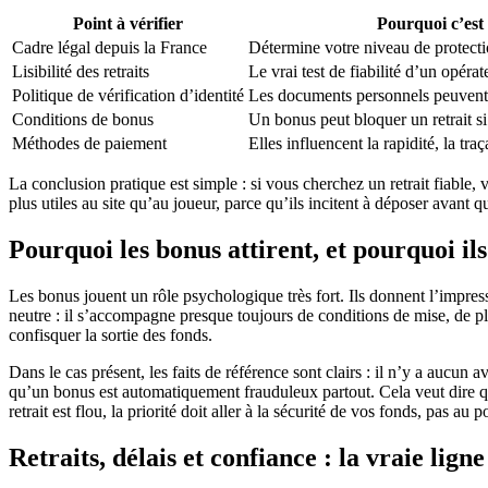
Point à vérifier
Pourquoi c’est
Cadre légal depuis la France
Détermine votre niveau de protecti
Lisibilité des retraits
Le vrai test de fiabilité d’un opérat
Politique de vérification d’identité
Les documents personnels peuvent 
Conditions de bonus
Un bonus peut bloquer un retrait si
Méthodes de paiement
Elles influencent la rapidité, la traç
La conclusion pratique est simple : si vous cherchez un retrait fiable
plus utiles au site qu’au joueur, parce qu’ils incitent à déposer avant 
Pourquoi les bonus attirent, et pourquoi il
Les bonus jouent un rôle psychologique très fort. Ils donnent l’impres
neutre : il s’accompagne presque toujours de conditions de mise, de plaf
confisquer la sortie des fonds.
Dans le cas présent, les faits de référence sont clairs : il n’y a aucun
qu’un bonus est automatiquement frauduleux partout. Cela veut dire 
retrait est flou, la priorité doit aller à la sécurité de vos fonds, pas au 
Retraits, délais et confiance : la vraie lign