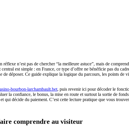
réflexe n’est pas de chercher “la meilleure astuce”, mais de comprendr
central est simple : en France, ce type d’offre ne bénéficie pas du cadre
ie de déposer. Ce guide explique la logique du parcours, les points de vi
//casino-bourbon-larchambault.bet
, puis revenir ici pour décoder le fonct
r la confiance, le bonus, la mise en route et surtout la sortie de fonds
, et qui décide du paiement. C’est cette lecture pratique que vous trouve
aire comprendre au visiteur