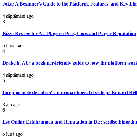
Joka: A Beginner’s Guide to the Platform, Features, and Key Lim
4 săptămâni ago
3
Bizzo Review for AU Players: Pros, Cons and Player Reputation
o lună ago
4
Drake in AU: a beginner-friendly guide to how the platform wor
4 săptămâni ago
5
Încep jocurile de culise? Un primar liberal îl vede pe Eduard Hel
3 ani ago
6
Esc Online Erfahrungen und Reputation in DE: seriöse Einordn
o lună ago