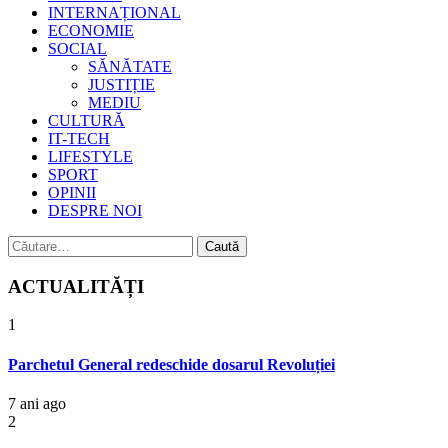
INTERNAȚIONAL
ECONOMIE
SOCIAL
SĂNĂTATE
JUSTIȚIE
MEDIU
CULTURĂ
IT-TECH
LIFESTYLE
SPORT
OPINII
DESPRE NOI
Caută
după:
ACTUALITĂȚI
1
Parchetul General redeschide dosarul Revoluției
7 ani ago
2