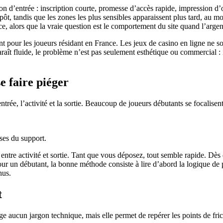
ion d’entrée : inscription courte, promesse d’accès rapide, impression d’o
épôt, tandis que les zones les plus sensibles apparaissent plus tard, au mo
nce, alors que la vraie question est le comportement du site quand l’argen
pour les joueurs résidant en France. Les jeux de casino en ligne ne sont 
aît fluide, le problème n’est pas seulement esthétique ou commercial : il 
e faire piéger
trée, l’activité et la sortie. Beaucoup de joueurs débutants se focalisent s
nses du support.
 entre activité et sortie. Tant que vous déposez, tout semble rapide. Dès
our un débutant, la bonne méthode consiste à lire d’abord la logique de 
nus.
t
e aucun jargon technique, mais elle permet de repérer les points de fric