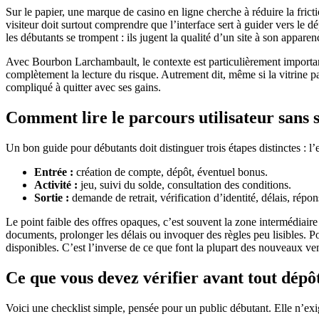
Sur le papier, une marque de casino en ligne cherche à réduire la frict
visiteur doit surtout comprendre que l’interface sert à guider vers le d
les débutants se trompent : ils jugent la qualité d’un site à son appare
Avec Bourbon Larchambault, le contexte est particulièrement important 
complètement la lecture du risque. Autrement dit, même si la vitrine par
compliqué à quitter avec ses gains.
Comment lire le parcours utilisateur sans s
Un bon guide pour débutants doit distinguer trois étapes distinctes : l’en
Entrée :
création de compte, dépôt, éventuel bonus.
Activité :
jeu, suivi du solde, consultation des conditions.
Sortie :
demande de retrait, vérification d’identité, délais, répo
Le point faible des offres opaques, c’est souvent la zone intermédiaire
documents, prolonger les délais ou invoquer des règles peu lisibles. P
disponibles. C’est l’inverse de ce que font la plupart des nouveaux ve
Ce que vous devez vérifier avant tout dépô
Voici une checklist simple, pensée pour un public débutant. Elle n’exig