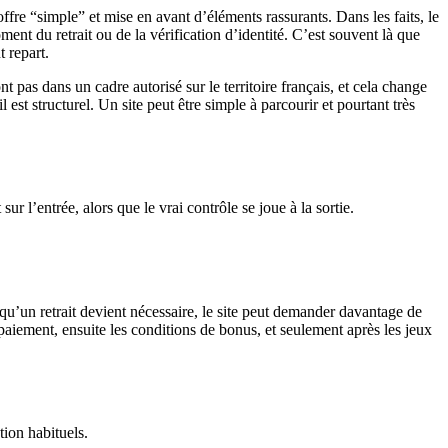
ffre “simple” et mise en avant d’éléments rassurants. Dans les faits, le
ment du retrait ou de la vérification d’identité. C’est souvent là que
t repart.
pas dans un cadre autorisé sur le territoire français, et cela change
est structurel. Un site peut être simple à parcourir et pourtant très
ur l’entrée, alors que le vrai contrôle se joue à la sortie.
 qu’un retrait devient nécessaire, le site peut demander davantage de
paiement, ensuite les conditions de bonus, et seulement après les jeux
tion habituels.