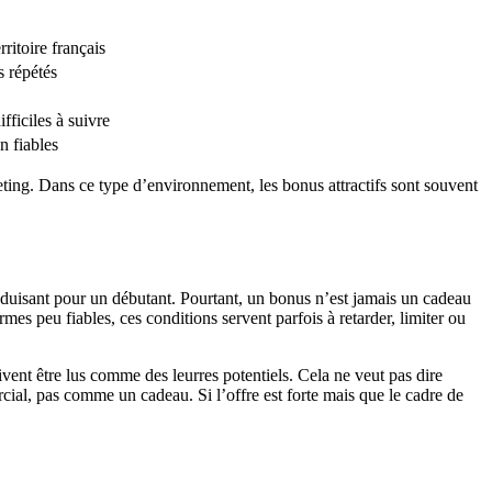
ritoire français
s répétés
fficiles à suivre
n fiables
keting. Dans ce type d’environnement, les bonus attractifs sont souvent
séduisant pour un débutant. Pourtant, un bonus n’est jamais un cadeau
rmes peu fiables, ces conditions servent parfois à retarder, limiter ou
oivent être lus comme des leurres potentiels. Cela ne veut pas dire
al, pas comme un cadeau. Si l’offre est forte mais que le cadre de