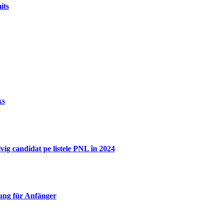
its
ks
lvig candidat pe listele PNL în 2024
ung für Anfänger