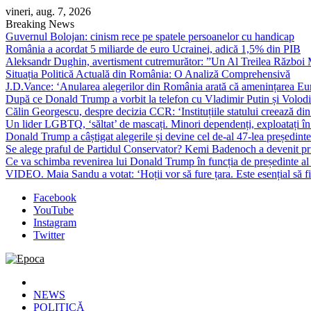
Skip
vineri, aug. 7, 2026
to
Breaking News
content
Guvernul Bolojan: cinism rece pe spatele persoanelor cu handicap
România a acordat 5 miliarde de euro Ucrainei, adică 1,5% din PIB
Aleksandr Dughin, avertisment cutremurător: ”Un Al Treilea Război Mond
Situația Politică Actuală din România: O Analiză Comprehensivă
J.D.Vance: ‘Anularea alegerilor din România arată că amenințarea Euro
După ce Donald Trump a vorbit la telefon cu Vladimir Putin și Volodimi
Călin Georgescu, despre decizia CCR: ‘Instituțiile statului creează din 
Un lider LGBTQ, ‘săltat’ de mascați. Minori dependenți, exploatați în
Donald Trump a câștigat alegerile și devine cel de-al 47-lea președinte
Se alege praful de Partidul Conservator? Kemi Badenoch a devenit primu
Ce va schimba revenirea lui Donald Trump în funcția de președinte a
VIDEO. Maia Sandu a votat: ‘Hoții vor să fure țara. Este esențial să fi
Facebook
YouTube
Instagram
Twitter
Epoca
Cele mai noi știri online din România
NEWS
POLITICĂ