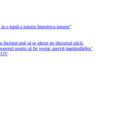
a o luptă a tuturor împotriva tuturor”
început unii să se plieze pe discursul păcii.
poporul nostru să fie veșnic aservit manipulărilor’
ICOT