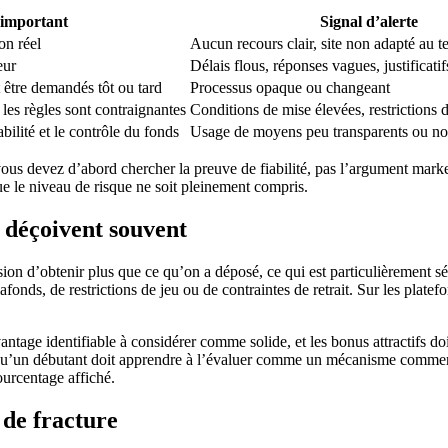
 important
Signal d’alerte
on réel
Aucun recours clair, site non adapté au ter
eur
Délais flous, réponses vagues, justificatif
être demandés tôt ou tard
Processus opaque ou changeant
 les règles sont contraignantes
Conditions de mise élevées, restrictions di
abilité et le contrôle du fonds
Usage de moyens peu transparents ou no
, vous devez d’abord chercher la preuve de fiabilité, pas l’argument mar
que le niveau de risque ne soit pleinement compris.
s déçoivent souvent
sion d’obtenir plus que ce qu’on a déposé, ce qui est particulièrement 
onds, de restrictions de jeu ou de contraintes de retrait. Sur les platefo
 avantage identifiable à considérer comme solide, et les bonus attractifs d
qu’un débutant doit apprendre à l’évaluer comme un mécanisme commerci
pourcentage affiché.
e de fracture