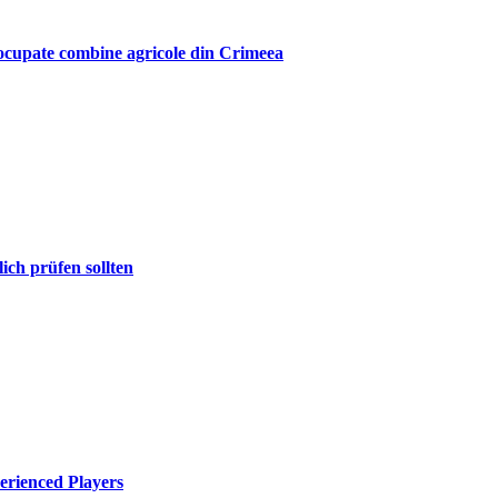
e ocupate combine agricole din Crimeea
ich prüfen sollten
rienced Players