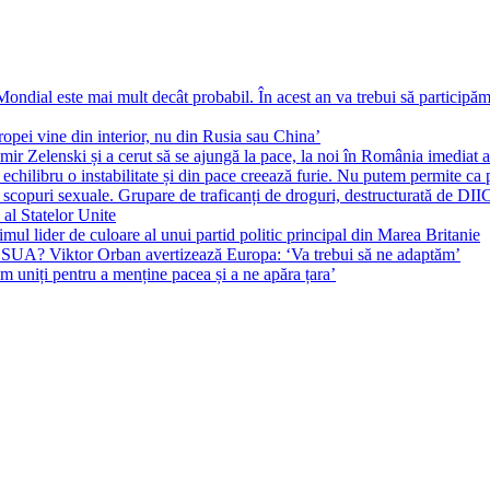
ial este mai mult decât probabil. În acest an va trebui să participăm l
pei vine din interior, nu din Rusia sau China’
r Zelenski și a cerut să se ajungă la pace, la noi în România imediat au 
echilibru o instabilitate și din pace creează furie. Nu putem permite ca 
 scopuri sexuale. Grupare de traficanți de droguri, destructurată de DI
 al Statelor Unite
l lider de culoare al unui partid politic principal din Marea Britanie
l SUA? Viktor Orban avertizează Europa: ‘Va trebui să ne adaptăm’
m uniți pentru a menține pacea și a ne apăra țara’