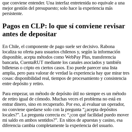
que conviene entender. Una interfaz entretenida no equivale a una
mejor gestión del presupuesto; solo hace la experiencia más
persistente.
Pagos en CLP: lo que sí conviene revisar
antes de depositar
En Chile, el componente de pago suele ser decisivo. Rabona
localiza su oferta para usuarios chilenos y, según la información
disponible, acepta métodos como WebPay Plus, transferencia
bancaria, CuentaRUT mediante los canales asociados y también
billeteras o cripto en ciertos casos. Eso puede parecer una lista
amplia, pero para valorar de verdad la experiencia hay que mirar tres
cosas: disponibilidad real, tiempos de procesamiento y consistencia
entre depósito y retiro.
Para empezar, un método de depósito útil no siempre es un método
de retiro igual de cómodo. Muchas veces el problema no está en
entrar dinero, sino en recuperarlo. Por eso, al evaluar un operador,
no conviene quedarse solo con la pregunta “¿acepta depósitos
locales?”. La pregunta correcta es: “¿con qué facilidad puedo mover
mi saldo en ambos sentidos?”. En sitios de apuestas y casino, esa
diferencia cambia completamente la experiencia del usuario.