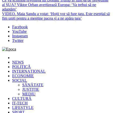
Ce va schimba revenirea lui Donald Trump în funcția de președinte
al SUA? Viktor Orban avertizează Europa: ‘Va trebui să ne
adaptăm’
VIDEO. Maia Sandu a votat: ‘Hoții vor să fure țara. Este esențial să
fim uniți pentru a menține pacea și a ne apăra țara’
Facebook
YouTube
Instagram
Twitter
Epoca
Cele mai noi știri online din România
NEWS
POLITICĂ
INTERNAȚIONAL
ECONOMIE
SOCIAL
SĂNĂTATE
JUSTIȚIE
MEDIU
CULTURĂ
IT-TECH
LIFESTYLE
SPORT