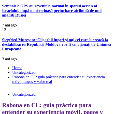
Semnalele GPS au revenit la normal în spațiul aerian al
Israelului, după o misterioasă perturbare atribuită de unii
analiști Rusiei
7 ani ago
12
Siegfried Mureșan: ‘Oligarhii fugari și toți cei care lucrează la
destabilizarea Republicii Moldova vor fi sancționați de Uniunea
Europeană’
3 ani ago
Home
Uncategorized
Rabona en CL: guía práctica para entender su experiencia
móvil, pagos y valor real
Uncategorized
Rabona en CL: guía práctica para
entender su experiencia móvil, pagos y