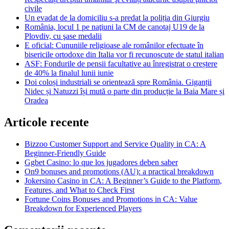
civile
Un evadat de la domiciliu s-a predat la poliția din Giurgiu
România, locul 1 pe naţiuni la CM de canotaj U19 de la
Plovdiv, cu şase medalii
E oficial: Cununiile religioase ale românilor efectuate în
bisericile ortodoxe din Italia vor fi recunoscute de statul italian
ASF: Fondurile de pensii facultative au înregistrat o creștere
de 40% la finalul lunii iunie
Doi coloși industriali se orientează spre România. Giganții
Nidec și Natuzzi își mută o parte din producție la Baia Mare și
Oradea
Articole recente
Bizzoo Customer Support and Service Quality in CA: A
Beginner-Friendly Guide
Ggbet Casino: lo que los jugadores deben saber
On9 bonuses and promotions (AU): a practical breakdown
Jokersino Casino in CA: A Beginner’s Guide to the Platform,
Features, and What to Check First
Fortune Coins Bonuses and Promotions in CA: Value
Breakdown for Experienced Players