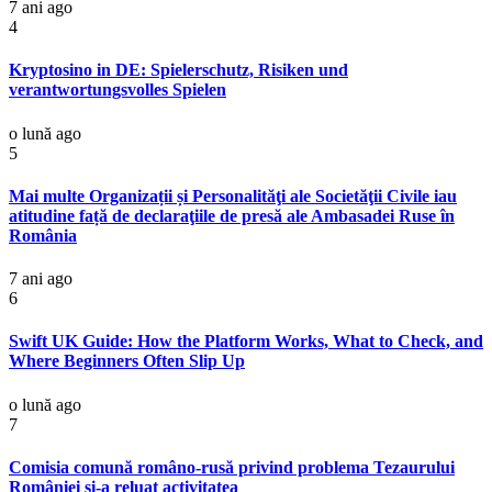
7 ani ago
4
Kryptosino in DE: Spielerschutz, Risiken und
verantwortungsvolles Spielen
o lună ago
5
Mai multe Organizații și Personalităţi ale Societăţii Civile iau
atitudine față de declaraţiile de presă ale Ambasadei Ruse în
România
7 ani ago
6
Swift UK Guide: How the Platform Works, What to Check, and
Where Beginners Often Slip Up
o lună ago
7
Comisia comună româno-rusă privind problema Tezaurului
României şi-a reluat activitatea