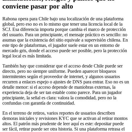
conviene pasar por alto
Rabona opera para Chile bajo una localización de una plataforma
global, pero eso no es lo mismo que tener una licencia local de la
SCJ. Esa diferencia importa porque cambia el marco de protección
del usuario. Para un principiante, el mensaje práctico es sencillo: no
asumas que la existencia del sitio equivale a supervisión chilena. En
este tipo de plataformas, el jugador suele estar en un entorno de
mercado gris, donde el acceso puede ser posible, pero la protección
legal local es más limitada.
También hay que considerar que el acceso desde Chile puede ser
directo, pero no siempre uniforme. Pueden aparecer bloqueos
intermitentes según el proveedor de internet, y algunos usuarios
recurren a enlaces espejo o ajustes de DNS para entrar. Eso no es un
detalle menor: si el acceso depende de maniobras externas, la
experiencia deja de ser tan estable como parece. Para un jugador
principiante, la señal es clara: valora la comodidad, pero no la
confundas con garantía de continuidad.
En el terreno de retiros, varios reportes de usuarios describen
demoras iniciales y revisiones KYC que se activan al retirar montos
altos. El patrón más prudente de leer aquí es este: depositar puede
ser fácil, retirar puede ser otra historia. Si una plataforma retrasa el