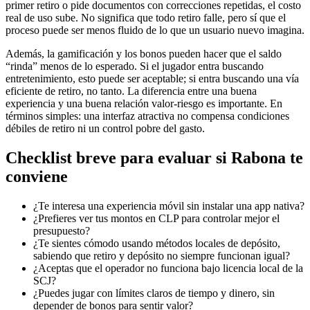
primer retiro o pide documentos con correcciones repetidas, el costo
real de uso sube. No significa que todo retiro falle, pero sí que el
proceso puede ser menos fluido de lo que un usuario nuevo imagina.
Además, la gamificación y los bonos pueden hacer que el saldo
“rinda” menos de lo esperado. Si el jugador entra buscando
entretenimiento, esto puede ser aceptable; si entra buscando una vía
eficiente de retiro, no tanto. La diferencia entre una buena
experiencia y una buena relación valor-riesgo es importante. En
términos simples: una interfaz atractiva no compensa condiciones
débiles de retiro ni un control pobre del gasto.
Checklist breve para evaluar si Rabona te
conviene
¿Te interesa una experiencia móvil sin instalar una app nativa?
¿Prefieres ver tus montos en CLP para controlar mejor el
presupuesto?
¿Te sientes cómodo usando métodos locales de depósito,
sabiendo que retiro y depósito no siempre funcionan igual?
¿Aceptas que el operador no funciona bajo licencia local de la
SCJ?
¿Puedes jugar con límites claros de tiempo y dinero, sin
depender de bonos para sentir valor?