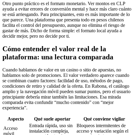
Otro punto práctico es el formato monetario. Ver montos en CLP
ayuda a evitar errores de conversión mental y hace más claro cuánto
se está arriesgando. Para principiantes, esto es más importante de lo
que parece. Una plataforma que presenta todo en pesos chilenos
facilita el control del presupuesto, aunque no elimina el riesgo de
gastar de más. Dicho de forma simple: el formato local ayuda a
decidir mejor, pero no decide por ti.
Cómo entender el valor real de la
plataforma: una lectura comparada
Cuando hablamos de valor en un casino o sitio de apuestas, no
hablamos solo de promociones. El valor verdadero aparece cuando
se combinan cuatro factores: facilidad de uso, métodos de pago,
condiciones de retiro y calidad de la oferta. En Rabona, el catálogo
amplio y la navegación móvil pueden sumar puntos, pero el usuario
principiante debería mirar también las limitaciones. Esa mirada
comparada evita confundir “mucho contenido” con “mejor
experiencia”.
Aspecto
Qué suele aportar
Qué conviene vigilar
Entrada rápida, uso sin
Bloqueos intermitentes de
Acceso
instalación compleja,
acceso y variación según el
móvil