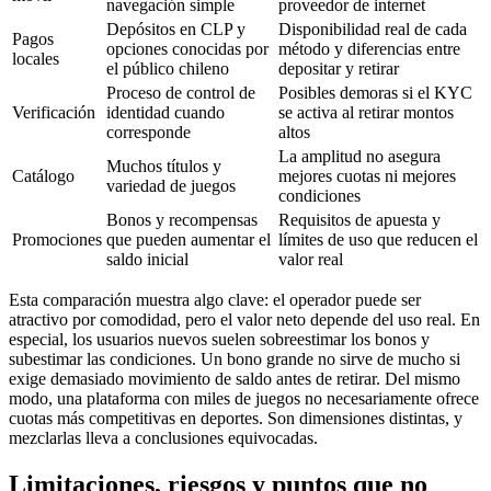
navegación simple
proveedor de internet
Depósitos en CLP y
Disponibilidad real de cada
Pagos
opciones conocidas por
método y diferencias entre
locales
el público chileno
depositar y retirar
Proceso de control de
Posibles demoras si el KYC
Verificación
identidad cuando
se activa al retirar montos
corresponde
altos
La amplitud no asegura
Muchos títulos y
Catálogo
mejores cuotas ni mejores
variedad de juegos
condiciones
Bonos y recompensas
Requisitos de apuesta y
Promociones
que pueden aumentar el
límites de uso que reducen el
saldo inicial
valor real
Esta comparación muestra algo clave: el operador puede ser
atractivo por comodidad, pero el valor neto depende del uso real. En
especial, los usuarios nuevos suelen sobreestimar los bonos y
subestimar las condiciones. Un bono grande no sirve de mucho si
exige demasiado movimiento de saldo antes de retirar. Del mismo
modo, una plataforma con miles de juegos no necesariamente ofrece
cuotas más competitivas en deportes. Son dimensiones distintas, y
mezclarlas lleva a conclusiones equivocadas.
Limitaciones, riesgos y puntos que no