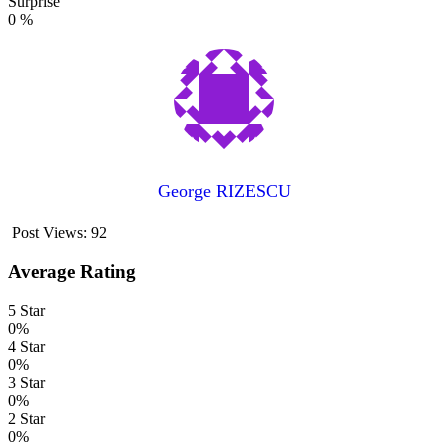
Surprise
0
%
George RIZESCU
Post Views:
92
Average Rating
5 Star
0%
4 Star
0%
3 Star
0%
2 Star
0%