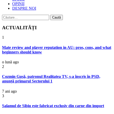
OPINII
DESPRE NOI
Caută
după:
ACTUALITĂȚI
1
Mate review and player reputation in AU: pros, cons, and what
beginners should know
o lună ago
2
Cozmin Gușă, patronul Realitatea TV, s-a înscris în PSD,
anunță primarul Sectorului 1
7 ani ago
3
Salamul de Sibiu este fabricat exclusiv din carne din import