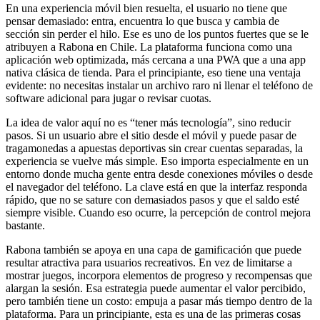
En una experiencia móvil bien resuelta, el usuario no tiene que
pensar demasiado: entra, encuentra lo que busca y cambia de
sección sin perder el hilo. Ese es uno de los puntos fuertes que se le
atribuyen a Rabona en Chile. La plataforma funciona como una
aplicación web optimizada, más cercana a una PWA que a una app
nativa clásica de tienda. Para el principiante, eso tiene una ventaja
evidente: no necesitas instalar un archivo raro ni llenar el teléfono de
software adicional para jugar o revisar cuotas.
La idea de valor aquí no es “tener más tecnología”, sino reducir
pasos. Si un usuario abre el sitio desde el móvil y puede pasar de
tragamonedas a apuestas deportivas sin crear cuentas separadas, la
experiencia se vuelve más simple. Eso importa especialmente en un
entorno donde mucha gente entra desde conexiones móviles o desde
el navegador del teléfono. La clave está en que la interfaz responda
rápido, que no se sature con demasiados pasos y que el saldo esté
siempre visible. Cuando eso ocurre, la percepción de control mejora
bastante.
Rabona también se apoya en una capa de gamificación que puede
resultar atractiva para usuarios recreativos. En vez de limitarse a
mostrar juegos, incorpora elementos de progreso y recompensas que
alargan la sesión. Esa estrategia puede aumentar el valor percibido,
pero también tiene un costo: empuja a pasar más tiempo dentro de la
plataforma. Para un principiante, esta es una de las primeras cosas