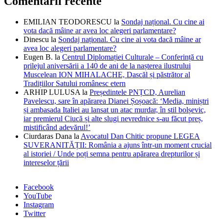
Comentarii recente
EMILIAN TEODORESCU
la
Sondaj național. Cu cine ai
vota dacă mâine ar avea loc alegeri parlamentare?
Dinescu
la
Sondaj național. Cu cine ai vota dacă mâine ar
avea loc alegeri parlamentare?
Eugen B.
la
Centrul Diplomației Culturale – Conferință cu
prilejul aniversării a 140 de ani de la nașterea ilustrului
Muscelean ION MIHALACHE, Dascăl și păstrător al
Tradițiilor Satului românesc etern
ARHIP LULUSA
la
Președintele PNȚCD, Aurelian
Pavelescu, sare în apărarea Dianei Șoșoacă: ‘Media, miniștri
și ambasada Italiei au lansat un atac murdar, în stil bolșevic,
iar premierul Ciucă și alte slugi nevrednice s-au făcut preș,
mistificând adevărul!’
Ciurdaras Dana
la
Avocatul Dan Chitic propune LEGEA
SUVERANITĂȚII: România a ajuns într-un moment crucial
al istoriei / Unde poți semna pentru apărarea drepturilor și
intereselor țării
Facebook
YouTube
Instagram
Twitter