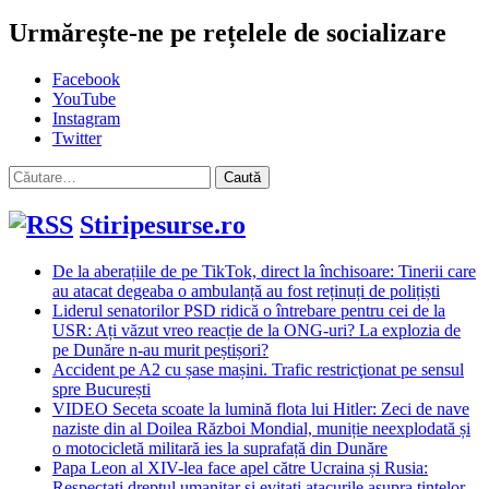
Urmărește-ne pe rețelele de socializare
Facebook
YouTube
Instagram
Twitter
Caută
după:
Stiripesurse.ro
De la aberațiile de pe TikTok, direct la închisoare: Tinerii care
au atacat degeaba o ambulanță au fost reținuți de polițiști
Liderul senatorilor PSD ridică o întrebare pentru cei de la
USR: Ați văzut vreo reacție de la ONG-uri? La explozia de
pe Dunăre n-au murit peștișori?
Accident pe A2 cu șase mașini. Trafic restricţionat pe sensul
spre București
VIDEO Seceta scoate la lumină flota lui Hitler: Zeci de nave
naziste din al Doilea Război Mondial, muniție neexplodată și
o motocicletă militară ies la suprafață din Dunăre
Papa Leon al XIV-lea face apel către Ucraina și Rusia:
Respectați dreptul umanitar şi evitați atacurile asupra ţintelor