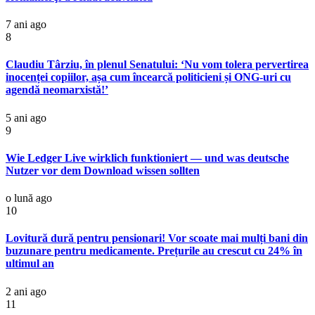
7 ani ago
8
Claudiu Târziu, în plenul Senatului: ‘Nu vom tolera pervertirea
inocenței copiilor, așa cum încearcă politicieni și ONG-uri cu
agendă neomarxistă!’
5 ani ago
9
Wie Ledger Live wirklich funktioniert — und was deutsche
Nutzer vor dem Download wissen sollten
o lună ago
10
Lovitură dură pentru pensionari! Vor scoate mai mulți bani din
buzunare pentru medicamente. Prețurile au crescut cu 24% în
ultimul an
2 ani ago
11