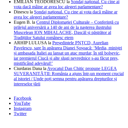
EMILIAN TEODORESCU
la
Sondaj național. Cu cine ai
vota dacă mâine ar avea loc alegeri parlamentare?
Dinescu
la
Sondaj național. Cu cine ai vota dacă mâine ar
avea loc alegeri parlamentare?
Eugen B.
la
Centrul Diplomației Culturale – Conferință cu
prilejul aniversării a 140 de ani de la nașterea ilustrului
Muscelean ION MIHALACHE, Dascăl și păstrător al
Tradițiilor Satului românesc etern
ARHIP LULUSA
la
Președintele PNȚCD, Aurelian
Pavelescu, sare în apărarea Dianei Șoșoacă: ‘Media, miniștri
și ambasada Italiei au lansat un atac murdar, în stil bolșevic,
iar premierul Ciucă și alte slugi nevrednice s-au făcut preș,
mistificând adevărul!’
Ciurdaras Dana
la
Avocatul Dan Chitic propune LEGEA
SUVERANITĂȚII: România a ajuns într-un moment crucial
al istoriei / Unde poți semna pentru apărarea drepturilor și
intereselor țării
Facebook
YouTube
Instagram
Twitter