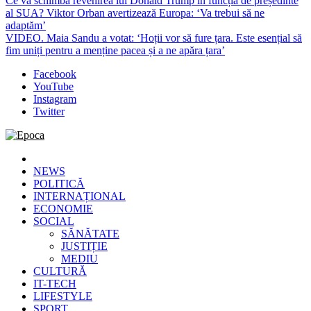
Ce va schimba revenirea lui Donald Trump în funcția de președinte
al SUA? Viktor Orban avertizează Europa: ‘Va trebui să ne
adaptăm’
VIDEO. Maia Sandu a votat: ‘Hoții vor să fure țara. Este esențial să
fim uniți pentru a menține pacea și a ne apăra țara’
Facebook
YouTube
Instagram
Twitter
Epoca
Cele mai noi știri online din România
NEWS
POLITICĂ
INTERNAȚIONAL
ECONOMIE
SOCIAL
SĂNĂTATE
JUSTIȚIE
MEDIU
CULTURĂ
IT-TECH
LIFESTYLE
SPORT