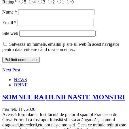
Rating
*
5
4
3
2
1
0
Nume
*
Email
*
Site web
Salvează-mi numele, emailul și site-ul web în acest navigator
pentru data viitoare când o să comentez.
Next Post
NEWS
OPINII
SOMNUL RAȚIUNII NAȘTE MONȘTRI
mar feb. 11 , 2020
Această formulare a fost făcută de pictorul spaniol Francisco de
Goya.Formula a fost apoi folosită și I s-a adăugat că și somnul
dragostei,încrederii,etc.pot naște monștri. Ceea ce trebuie reținut este