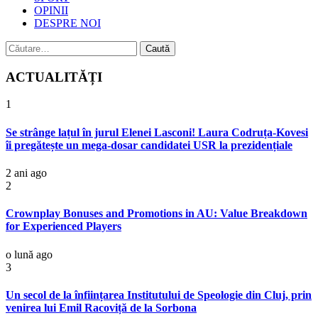
OPINII
DESPRE NOI
Caută
după:
ACTUALITĂȚI
1
Se strânge lațul în jurul Elenei Lasconi! Laura Codruța-Kovesi
îi pregătește un mega-dosar candidatei USR la prezidențiale
2 ani ago
2
Crownplay Bonuses and Promotions in AU: Value Breakdown
for Experienced Players
o lună ago
3
Un secol de la înființarea Institutului de Speologie din Cluj, prin
venirea lui Emil Racoviță de la Sorbona