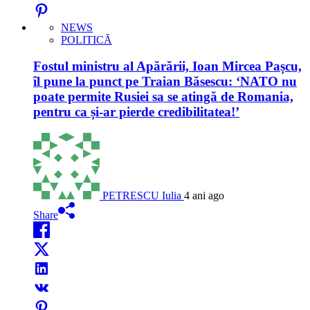
NEWS
POLITICĂ
Fostul ministru al Apărării, Ioan Mircea Pașcu,
îl pune la punct pe Traian Băsescu: ‘NATO nu
poate permite Rusiei sa se atingă de Romania,
pentru ca și-ar pierde credibilitatea!’
PETRESCU Iulia
4 ani ago
Share