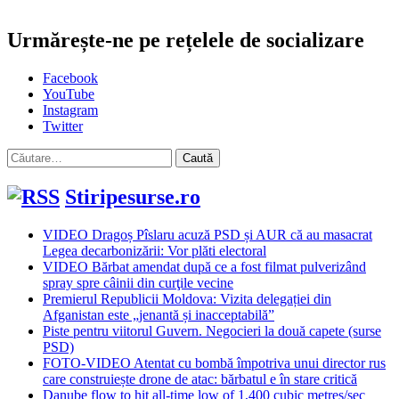
Urmărește-ne pe rețelele de socializare
Facebook
YouTube
Instagram
Twitter
Caută
după:
Stiripesurse.ro
VIDEO Dragoș Pîslaru acuză PSD și AUR că au masacrat
Legea decarbonizării: Vor plăti electoral
VIDEO Bărbat amendat după ce a fost filmat pulverizând
spray spre câinii din curţile vecine
Premierul Republicii Moldova: Vizita delegației din
Afganistan este „jenantă și inacceptabilă”
Piste pentru viitorul Guvern. Negocieri la două capete (surse
PSD)
FOTO-VIDEO Atentat cu bombă împotriva unui director rus
care construiește drone de atac: bărbatul e în stare critică
Danube flow to hit all-time low of 1,400 cubic metres/sec