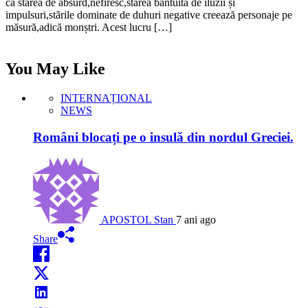
că starea de absurd,nefiresc,starea bântuită de iluzii și
impulsuri,stările dominate de duhuri negative creează personaje pe
măsură,adică monștri. Acest lucru […]
You May Like
INTERNAȚIONAL
NEWS
Români blocați pe o insulă din nordul Greciei.
APOSTOL Stan
7 ani ago
Share