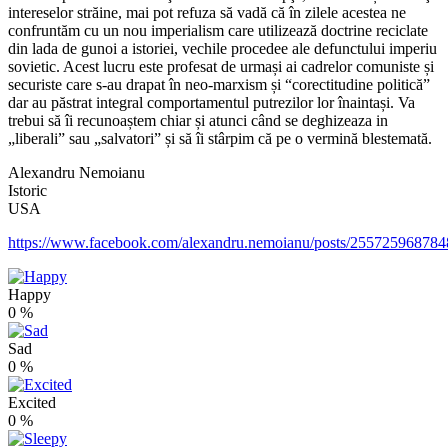
intereselor străine, mai pot refuza să vadă că în zilele acestea ne
confruntăm cu un nou imperialism care utilizează doctrine reciclate
din lada de gunoi a istoriei, vechile procedee ale defunctului imperiu
sovietic. Acest lucru este profesat de urmași ai cadrelor comuniste și
securiste care s-au drapat în neo-marxism și “corectitudine politică”
dar au păstrat integral comportamentul putrezilor lor înaintași. Va
trebui să îi recunoaștem chiar și atunci când se deghizeaza in
„liberali” sau „salvatori” și să îi stârpim că pe o vermină blestemată.
Alexandru Nemoianu
Istoric
USA
https://www.facebook.com/alexandru.nemoianu/posts/25572596878
Happy
0
%
Sad
0
%
Excited
0
%