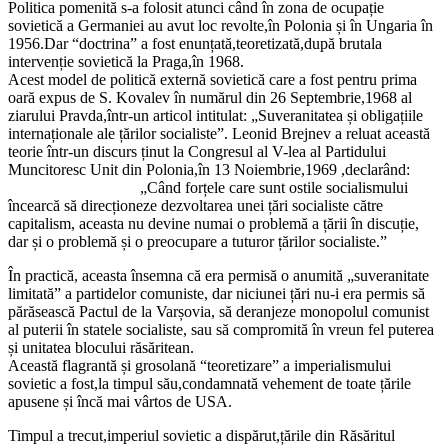
Politica pomenită s-a folosit atunci când în zona de ocupație
sovietică a Germaniei au avut loc revolte,în Polonia și în Ungaria în
1956.Dar “doctrina” a fost enunțată,teoretizată,după brutala
intervenție sovietică la Praga,în 1968.
Acest model de politică externă sovietică care a fost pentru prima
oară expus de S. Kovalev în numărul din 26 Septembrie,1968 al
ziarului Pravda,într-un articol intitulat: „Suveranitatea și obligațiile
internaționale ale țărilor socialiste”. Leonid Brejnev a reluat această
teorie într-un discurs ținut la Congresul al V-lea al Partidului
Muncitoresc Unit din Polonia,în 13 Noiembrie,1969 ,declarând:
„Când forțele care sunt ostile socialismului
încearcă să direcționeze dezvoltarea unei țări socialiste către
capitalism, aceasta nu devine numai o problemă a țării în discuție,
dar și o problemă și o preocupare a tuturor țărilor socialiste.”
În practică, aceasta însemna că era permisă o anumită „suveranitate
limitată” a partidelor comuniste, dar niciunei țări nu-i era permis să
părăsească Pactul de la Varșovia, să deranjeze monopolul comunist
al puterii în statele socialiste, sau să compromită în vreun fel puterea
și unitatea blocului răsăritean.
Această flagrantă și grosolană “teoretizare” a imperialismului
sovietic a fost,la timpul său,condamnată vehement de toate țările
apusene și încă mai vârtos de USA.
Timpul a trecut,imperiul sovietic a dispărut,țările din Răsăritul