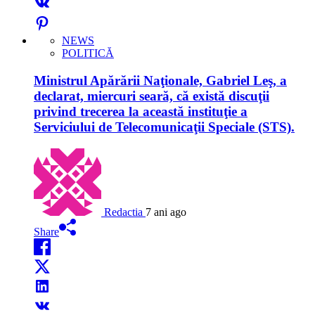
NEWS
POLITICĂ
Ministrul Apărării Naţionale, Gabriel Leş, a
declarat, miercuri seară, că există discuţii
privind trecerea la această instituţie a
Serviciului de Telecomunicaţii Speciale (STS).
Redactia
7 ani ago
Share