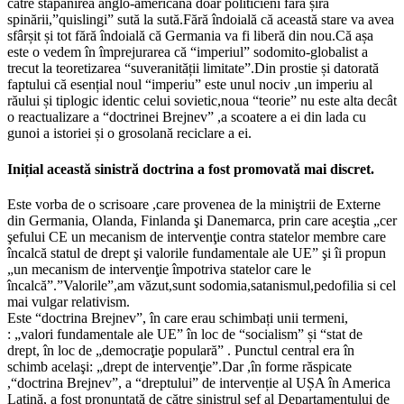
către stăpânirea anglo-americană doar politicieni fără șira
spinării,”quislingi” sută la sută.Fără îndoială că această stare va avea
sfârșit și tot fără îndoială că Germania va fi liberă din nou.Că așa
este o vedem în împrejurarea că “imperiul” sodomito-globalist a
trecut la teoretizarea “suveranității limitate”.Din prostie și datorată
faptului că esențial noul “imperiu” este unul nociv ,un imperiu al
răului și tiplogic identic celui sovietic,noua “teorie” nu este alta decât
o reactualizare a “doctrinei Brejnev” ,a scoatere a ei din lada cu
gunoi a istoriei și o grosolană reciclare a ei.
Inițial această sinistră doctrina a fost promovată mai discret.
Este vorba de o scrisoare ,care provenea de la miniştrii de Externe
din Germania, Olanda, Finlanda şi Danemarca, prin care aceştia „cer
şefului CE un mecanism de intervenţie contra statelor membre care
încalcă statul de drept şi valorile fundamentale ale UE” şi îi propun
„un mecanism de intervenţie împotriva statelor care le
încalcă”.”Valorile”,am văzut,sunt sodomia,satanismul,pedofilia si cel
mai vulgar relativism.
Este “doctrina Brejnev”, în care erau schimbați unii termeni,
: „valori fundamentale ale UE” în loc de “socialism” și “stat de
drept, în loc de „democraţie populară” . Punctul central era în
schimb acelaşi: „drept de intervenţie”.Dar ,în forme răspicate
,“doctrina Brejnev”, a “dreptului” de intervenție al UȘA în America
Latină, a fost pronunțată de către sinistrul șef al Departamentului de