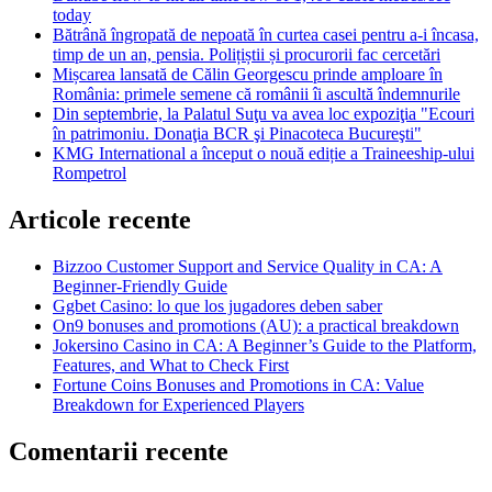
today
Bătrână îngropată de nepoată în curtea casei pentru a-i încasa,
timp de un an, pensia. Polițiștii și procurorii fac cercetări
Mișcarea lansată de Călin Georgescu prinde amploare în
România: primele semene că românii îi ascultă îndemnurile
Din septembrie, la Palatul Suţu va avea loc expoziţia "Ecouri
în patrimoniu. Donaţia BCR şi Pinacoteca Bucureşti"
KMG International a început o nouă ediție a Traineeship-ului
Rompetrol
Articole recente
Bizzoo Customer Support and Service Quality in CA: A
Beginner-Friendly Guide
Ggbet Casino: lo que los jugadores deben saber
On9 bonuses and promotions (AU): a practical breakdown
Jokersino Casino in CA: A Beginner’s Guide to the Platform,
Features, and What to Check First
Fortune Coins Bonuses and Promotions in CA: Value
Breakdown for Experienced Players
Comentarii recente