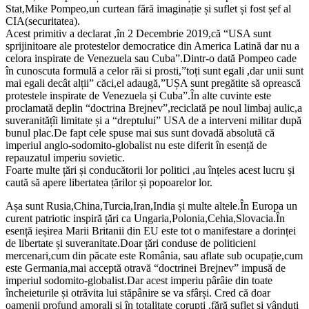
Stat,Mike Pompeo,un curtean fără imaginație și suflet și fost șef al
CIA(securitatea).
Acest primitiv a declarat ,în 2 Decembrie 2019,că “USA sunt
sprijinitoare ale protestelor democratice din America Latină dar nu a
celora inspirate de Venezuela sau Cuba”.Dintr-o dată Pompeo cade
în cunoscuta formulă a celor răi si prosti,”toți sunt egali ,dar unii sunt
mai egali decât alții” căci,el adaugă,”UȘA sunt pregătite să oprească
protestele inspirate de Venezuela și Cuba”.În alte cuvinte este
proclamată deplin “doctrina Brejnev”,reciclată pe noul limbaj aulic,a
suveranitățîi limitate și a “dreptului” USA de a interveni militar după
bunul plac.De fapt cele spuse mai sus sunt dovadă absolută că
imperiul anglo-sodomito-globalist nu este diferit în esență de
repauzatul imperiu sovietic.
Foarte multe țări și conducătorii lor politici ,au înțeles acest lucru și
caută să apere libertatea țărilor și popoarelor lor.
Așa sunt Rusia,China,Turcia,Iran,India și multe altele.În Europa un
curent patriotic inspiră țări ca Ungaria,Polonia,Cehia,Slovacia.În
esență ieșirea Marii Britanii din EU este tot o manifestare a dorinței
de libertate și suveranitate.Doar țări conduse de politicieni
mercenari,cum din păcate este România, sau aflate sub ocupație,cum
este Germania,mai acceptă otravă “doctrinei Brejnev” impusă de
imperiul sodomito-globalist.Dar acest imperiu pârâie din toate
încheieturile și otrăvita lui stăpânire se va sfârși. Cred că doar
oamenii profund amorali şi în totalitate corupţi ,fără suflet și vânduţi