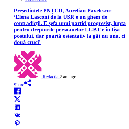
Președintele PNȚCD, Aurelian Pavelescu:
‘Elena Lasconi de la USR e un ghem de
contradicții. E șefa unui partid progresist, lupta
pentru drepturile persoanelor LGBT e în fișa
postului, dar poartă ostentativ la gât nu una, ci
două cruci’
Redactia
2 ani ago
Share