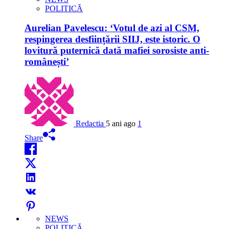
POLITICĂ
Aurelian Pavelescu: ‘Votul de azi al CSM,
respingerea desființării SIIJ, este istoric. O
lovitură puternică dată mafiei sorosiste anti-
românești’
Redactia
5 ani ago
1
Share
NEWS
POLITICĂ