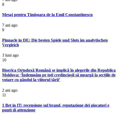
8
Mesaj pentru Timișoara de la Emil Constantinescu
7 ani ago
9
Pinnacle in DE: Die besten Spiele und Slots im analytischen
Vergleich
3 luni ago
10
Biserica Ortodoxă Română se implică în alegerile din Republica
Moldova: ‘Îndemnăm pe toți credincioșii să meargă la secțiile de
votare cu gândul la viitorul țării’
2 ani ago
11
1 Bet in IT: recensione sul brand, reputazione dei giocatori e
punti di attenzione