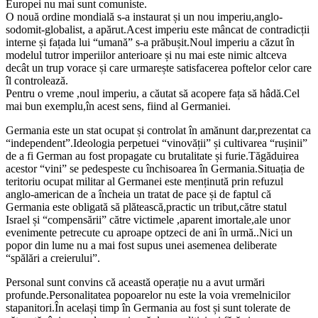
Europei nu mai sunt comuniste.
O nouă ordine mondială s-a instaurat și un nou imperiu,anglo-
sodomit-globalist, a apărut.Acest imperiu este mâncat de contradicții
interne și fațada lui “umană” s-a prăbușit.Noul imperiu a căzut în
modelul tutror imperiilor anterioare și nu mai este nimic altceva
decât un trup vorace și care urmarește satisfacerea poftelor celor care
îl controlează.
Pentru o vreme ,noul imperiu, a căutat să acopere fața să hâdă.Cel
mai bun exemplu,în acest sens, fiind al Germaniei.
Germania este un stat ocupat și controlat în amănunt dar,prezentat ca
“independent”.Ideologia perpetuei “vinovății” și cultivarea “rușinii”
de a fi German au fost propagate cu brutalitate și furie.Tăgăduirea
acestor “vini” se pedespeste cu închisoarea în Germania.Situația de
teritoriu ocupat militar al Germanei este menținută prin refuzul
anglo-american de a încheia un tratat de pace și de faptul că
Germania este obligată să plătească,practic un tribut,către statul
Israel și “compensării” către victimele ,aparent imortale,ale unor
evenimente petrecute cu aproape optzeci de ani în urmă..Nici un
popor din lume nu a mai fost supus unei asemenea deliberate
“spălări a creierului”.
Personal sunt convins că această operație nu a avut urmări
profunde.Personalitatea popoarelor nu este la voia vremelnicilor
stapanitori.În același timp în Germania au fost și sunt tolerate de