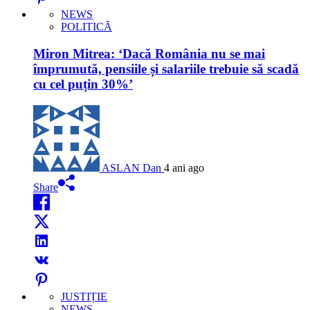
NEWS
POLITICĂ
Miron Mitrea: ‘Dacă România nu se mai
împrumută, pensiile și salariile trebuie să scadă
cu cel puțin 30%’
ASLAN Dan
4 ani ago
Share
JUSTIȚIE
NEWS