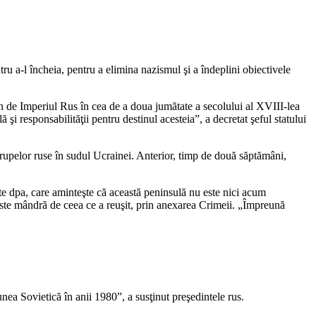
ru a-l încheia, pentru a elimina nazismul şi a îndeplini obiectivele
an de Imperiul Rus în cea de a doua jumătate a secolului al XVIII-lea
lă şi responsabilităţii pentru destinul acesteia”, a decretat şeful statului
 trupelor ruse în sudul Ucrainei. Anterior, timp de două săptămâni,
ite dpa, care aminteşte că această peninsulă nu este nici acum
 este mândră de ceea ce a reuşit, prin anexarea Crimeii. „Împreună
nea Sovietică în anii 1980”, a susţinut preşedintele rus.