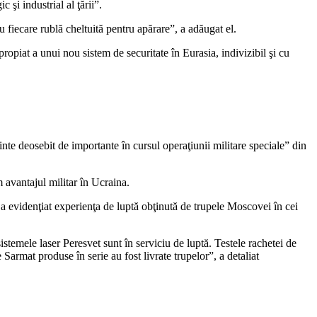
 şi industrial al ţării”.
 fiecare rublă cheltuită pentru apărare”, a adăugat el.
propiat a unui nou sistem de securitate în Eurasia, indivizibil şi cu
ţinte deosebit de importante în cursul operaţiunii militare speciale” din
 avantajul militar în Ucraina.
e a evidenţiat experienţa de luptă obţinută de trupele Moscovei în cei
stemele laser Peresvet sunt în serviciu de luptă. Testele rachetei de
Sarmat produse în serie au fost livrate trupelor”, a detaliat