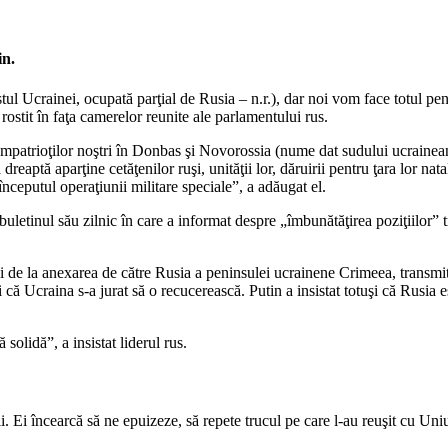
in.
l Ucrainei, ocupată parţial de Rusia – n.r.), dar noi vom face totul pent
 rostit în faţa camerelor reunite ale parlamentului rus.
 compatrioţilor noştri în Donbas şi Novorossia (nume dat sudului ucraine
dreaptă aparţine cetăţenilor ruşi, unităţii lor, dăruirii pentru ţara lor nata
 începutul operaţiunii militare speciale”, a adăugat el.
 buletinul său zilnic în care a informat despre „îmbunătăţirea poziţiilor”
ani de la anexarea de către Rusia a peninsulei ucrainene Crimeea, transm
i că Ucraina s-a jurat să o recucerească. Putin a insistat totuşi că Rusia
solidă”, a insistat liderul rus.
. Ei încearcă să ne epuizeze, să repete trucul pe care l-au reuşit cu Uniu