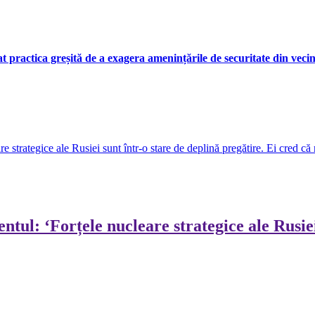
 practica greșită de a exagera amenințările de securitate din vecină
strategice ale Rusiei sunt într-o stare de deplină pregătire. Ei cred că 
ul: ‘Forțele nucleare strategice ale Rusiei 