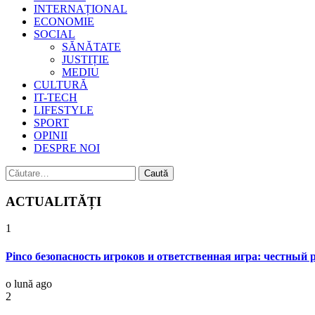
INTERNAȚIONAL
ECONOMIE
SOCIAL
SĂNĂTATE
JUSTIȚIE
MEDIU
CULTURĂ
IT-TECH
LIFESTYLE
SPORT
OPINII
DESPRE NOI
Caută
după:
ACTUALITĂȚI
1
Pinco безопасность игроков и ответственная игра: честный
o lună ago
2