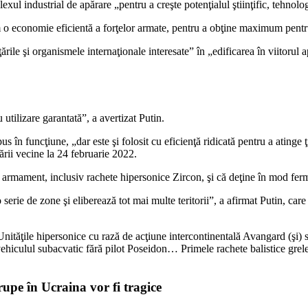
l industrial de apărare „pentru a creşte potenţialul ştiinţific, tehnologic
im o economie eficientă a forţelor armate, pentru a obţine maximum pentru
ările şi organismele internaţionale interesate” în „edificarea în viitorul a
 utilizare garantată”, a avertizat Putin.
s în funcţiune, „dar este şi folosit cu eficienţă ridicată pentru a atinge 
rii vecine la 24 februarie 2022.
e armament, inclusiv rachete hipersonice Zircon, şi că deţine în mod ferm
serie de zone şi eliberează tot mai multe teritorii”, a afirmat Putin, car
ităţile hipersonice cu rază de acţiune intercontinentală Avangard (şi) si
vehiculul subacvatic fără pilot Poseidon… Primele rachete balistice grele 
rupe în Ucraina vor fi tragice