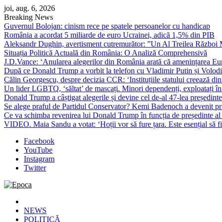
Skip
joi, aug. 6, 2026
to
Breaking News
content
Guvernul Bolojan: cinism rece pe spatele persoanelor cu handicap
România a acordat 5 miliarde de euro Ucrainei, adică 1,5% din PIB
Aleksandr Dughin, avertisment cutremurător: ”Un Al Treilea Război Mond
Situația Politică Actuală din România: O Analiză Comprehensivă
J.D.Vance: ‘Anularea alegerilor din România arată că amenințarea Euro
După ce Donald Trump a vorbit la telefon cu Vladimir Putin și Volodimi
Călin Georgescu, despre decizia CCR: ‘Instituțiile statului creează din 
Un lider LGBTQ, ‘săltat’ de mascați. Minori dependenți, exploatați în
Donald Trump a câștigat alegerile și devine cel de-al 47-lea președinte
Se alege praful de Partidul Conservator? Kemi Badenoch a devenit primu
Ce va schimba revenirea lui Donald Trump în funcția de președinte a
VIDEO. Maia Sandu a votat: ‘Hoții vor să fure țara. Este esențial să fi
Facebook
YouTube
Instagram
Twitter
Epoca
Cele mai noi știri online din România
NEWS
POLITICĂ