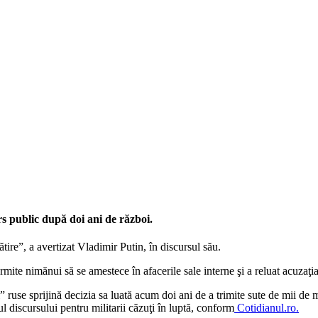
rs public după doi ani de război.
ătire”, a avertizat Vladimir Putin, în discursul său.
rmite nimănui să se amestece în afacerile sale interne şi a reluat acuzaţ
” ruse sprijină decizia sa luată acum doi ani de a trimite sute de mii de m
ul discursului pentru militarii căzuţi în luptă, conform
Cotidianul.ro.