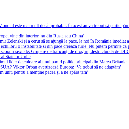
ial este mai mult decât probabil. În acest an va trebui să participăm l
pei vine din interior, nu din Rusia sau China’
r Zelenski și a cerut să se ajungă la pace, la noi în România imediat au 
echilibru o instabilitate și din pace creează furie. Nu putem permite ca 
 scopuri sexuale. Grupare de traficanți de droguri, destructurată de DI
 al Statelor Unite
l lider de culoare al unui partid politic principal din Marea Britanie
l SUA? Viktor Orban avertizează Europa: ‘Va trebui să ne adaptăm’
m uniți pentru a menține pacea și a ne apăra țara’