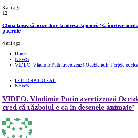
3 ani ago
12
China lansează acuze dure la adresa Japoniei: ‘Să înceteze imediat
puternic’
4 ani ago
Home
NEWS
VIDEO. Vladimir Putin avertizează Occidentul: ‘Forțele nucleare 
INTERNAȚIONAL
NEWS
VIDEO. Vladimir Putin avertizează Occident
cred că războiul e ca în desenele animate’