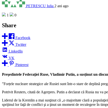
PETRESCU Iulia
2 ani ago
1
0
Share
Facebook
Twitter
LinkedIn
VK
Pinterest
Preşedintele Federaţiei Ruse, Vladimir Putin, a susținut un discu
”Forțele nucleare strategice ale Rusiei sunt într-o stare de deplină preg
Potrivit Reuters, citată de Agerpres. Putin a declarat că Rusia nu va pe
Liderul de la Kremlin a mai susţinut că „o majoritate clară a populaţiei
sprijinul lor faţă de conflict şi a ţinut un moment de reculegere în timp