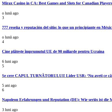
Mirax Casino in CA: Best Games and Slots for Canadian Player
o lună ago
3
777 reseña y reputación del sitio: lo que un principiante en Méxic
o lună ago
4
Cine plătește împrumutul UE de 90 miliarde pentru Ucraina
6 luni ago
5
Se cere CAPUL TURNĂTORULUI! Lider USR: ‘Nu aveți ce căut
5 ani ago
6
Napoleon Erfahrungen und Reputation (DE): Wie seriös ist die 
3 luni ago