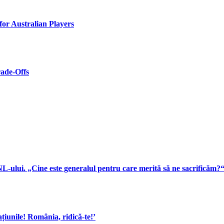
or Australian Players
rade-Offs
L-ului. „Cine este generalul pentru care merită să ne sacrificăm?
ațiunile! România, ridică-te!’