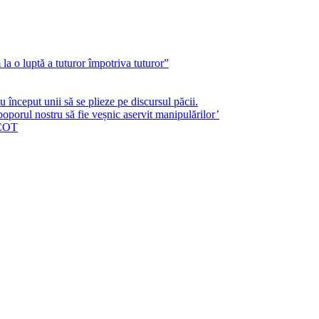
a o luptă a tuturor împotriva tuturor”
început unii să se plieze pe discursul păcii.
poporul nostru să fie veșnic aservit manipulărilor’
ICOT