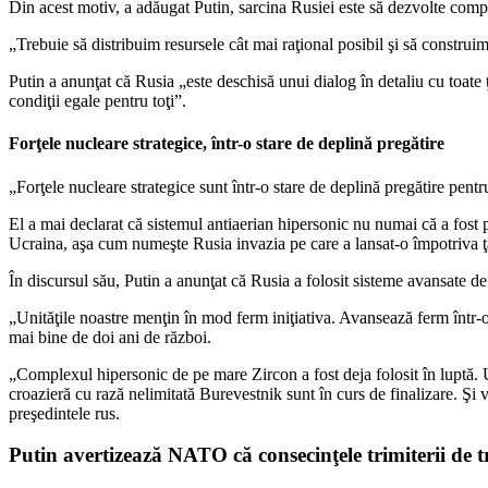
Din acest motiv, a adăugat Putin, sarcina Rusiei este să dezvolte complexu
„Trebuie să distribuim resursele cât mai raţional posibil şi să constru
Putin a anunţat că Rusia „este deschisă unui dialog în detaliu cu toate ţ
condiţii egale pentru toţi”.
Forţele nucleare strategice, într-o stare de deplină pregătire
„Forţele nucleare strategice sunt într-o stare de deplină pregătire pentru
El a mai declarat că sistemul antiaerian hipersonic nu numai că a fost pu
Ucraina, aşa cum numeşte Rusia invazia pe care a lansat-o împotriva ţă
În discursul său, Putin a anunţat că Rusia a folosit sisteme avansate d
„Unităţile noastre menţin în mod ferm iniţiativa. Avansează ferm într-o 
mai bine de doi ani de război.
„Complexul hipersonic de pe mare Zircon a fost deja folosit în luptă. Un
croazieră cu rază nelimitată Burevestnik sunt în curs de finalizare. Şi 
preşedintele rus.
Putin avertizează NATO că consecinţele trimiterii de t