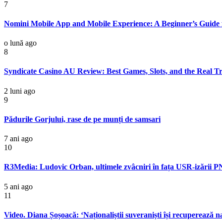
7
Nomini Mobile App and Mobile Experience: A Beginner’s Guide f
o lună ago
8
Syndicate Casino AU Review: Best Games, Slots, and the Real T
2 luni ago
9
Pădurile Gorjului, rase de pe munți de samsari
7 ani ago
10
R3Media: Ludovic Orban, ultimele zvâcniri în fața USR-izării PN
5 ani ago
11
Video. Diana Șoșoacă: ‘Naționaliștii suveraniști își recuperează n