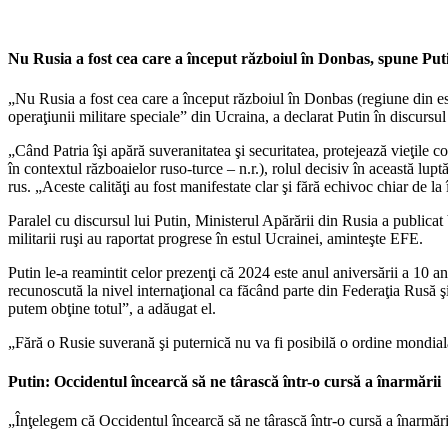
Nu Rusia a fost cea care a început războiul în Donbas, spune Put
„Nu Rusia a fost cea care a început războiul în Donbas (regiune din estu
operaţiunii militare speciale” din Ucraina, a declarat Putin în discursul
„Când Patria îşi apără suveranitatea şi securitatea, protejează vieţile
în contextul războaielor ruso-turce – n.r.), rolul decisiv în această luptă 
rus. „Aceste calităţi au fost manifestate clar şi fără echivoc chiar de la
Paralel cu discursul lui Putin, Ministerul Apărării din Rusia a publicat
militarii ruşi au raportat progrese în estul Ucrainei, aminteşte EFE.
Putin le-a reamintit celor prezenţi că 2024 este anul aniversării a 10 
recunoscută la nivel internaţional ca făcând parte din Federaţia Rusă ş
putem obţine totul”, a adăugat el.
„Fără o Rusie suverană şi puternică nu va fi posibilă o ordine mondială 
Putin: Occidentul încearcă să ne târască într-o cursă a înarmării
„Înţelegem că Occidentul încearcă să ne târască într-o cursă a înarmării