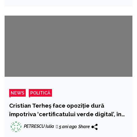
NEWS
POLITICĂ
Cristian Terheș face opoziție dură
împotriva ‘certificatului verde digital’, în
Parlamentul European : ‘Libertatea de a
PETRESCU Iulia
5 ani ago
Share
decide cu privire la propriul corp este