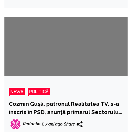
NEWS
POLITICĂ
Cozmin Gușă, patronul Realitatea TV, s-a
înscris în PSD, anunță primarul Sectorului
1
Redactia
7 ani ago
Share