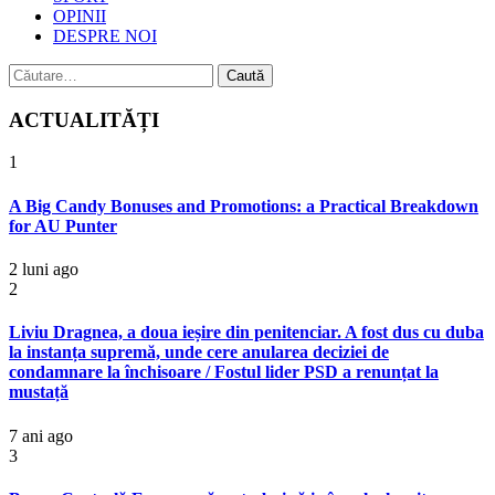
OPINII
DESPRE NOI
Caută
după:
ACTUALITĂȚI
1
A Big Candy Bonuses and Promotions: a Practical Breakdown
for AU Punter
2 luni ago
2
Liviu Dragnea, a doua ieșire din penitenciar. A fost dus cu duba
la instanța supremă, unde cere anularea deciziei de
condamnare la închisoare / Fostul lider PSD a renunțat la
mustață
7 ani ago
3