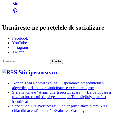
Urmărește-ne pe rețelele de socializare
Facebook
YouTube
Instagram
Twitter
Caută
după:
Stiripesurse.ro
Adrian Toni Neacșu explică: Suspendarea președintelui și
alegerile parlamentare anticipate se exclud reciproc
S-a aflat cine e ”Anna, ţine-ţi prostul acasă!” - Bărbatul care a
revoltat internetul, după gestul de pe Transfăgărășan, a fost
identificat
Serviciile SUA avertizează: Putin ar putea ataca o țară NATO
chiar din această toamnă. Evaluarea Washingtonului s-a