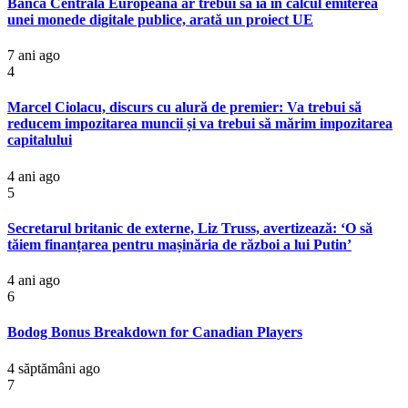
Banca Centrală Europeană ar trebui să ia în calcul emiterea
unei monede digitale publice, arată un proiect UE
7 ani ago
4
Marcel Ciolacu, discurs cu alură de premier: Va trebui să
reducem impozitarea muncii și va trebui să mărim impozitarea
capitalului
4 ani ago
5
Secretarul britanic de externe, Liz Truss, avertizează: ‘O să
tăiem finanțarea pentru mașinăria de război a lui Putin’
4 ani ago
6
Bodog Bonus Breakdown for Canadian Players
4 săptămâni ago
7