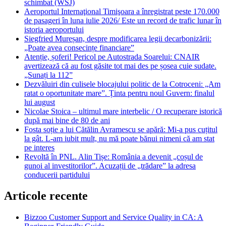
schimbat (WSJ)
Aeroportul Internaţional Timişoara a înregistrat peste 170.000
de pasageri în luna iulie 2026/ Este un record de trafic lunar în
istoria aeroportului
Siegfried Mureșan, despre modificarea legii decarbonizării:
„Poate avea consecințe financiare”
Atenție, șoferi! Pericol pe Autostrada Soarelui: CNAIR
avertizează că au fost găsite tot mai des pe șosea cuie sudate.
„Sunați la 112”
Dezvăluiri din culisele blocajului politic de la Cotroceni: „Am
ratat o oportunitate mare”. Ținta pentru noul Guvern: finalul
lui august
Nicolae Stoica – ultimul mare interbelic / O recuperare istorică
după mai bine de 80 de ani
Fosta soție a lui Cătălin Avramescu se apără: Mi-a pus cuțitul
la gât. L-am iubit mult, nu mă poate bănui nimeni că am stat
pe interes
Revoltă în PNL. Alin Tișe: România a devenit „coșul de
gunoi al investitorilor”. Acuzații de „trădare” la adresa
conducerii partidului
Articole recente
Bizzoo Customer Support and Service Quality in CA: A