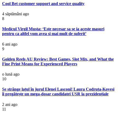
Cool Bet customer support and service quality
4 săptămâni ago
8
Medicul Virgil Musta: ‘Este necesar sa se ia aceste masuri
pentru ca altfel vom avea si mai mult de suferit’
6 ani ago
9
Golden Reels AU Review: Best Games, Slot Mix, and What the
Fine Print Means for Experienced Players
o lună ago
10
Se strânge lațul în jurul Elenei Lasconi! Laura Codruța-Kovesi
îi pregătește un mega-dosar candidatei USR la prezidențiale
2 ani ago
11