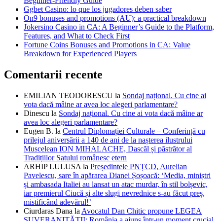
Beginner-Friendly Guide
Ggbet Casino: lo que los jugadores deben saber
On9 bonuses and promotions (AU): a practical breakdown
Jokersino Casino in CA: A Beginner’s Guide to the Platform,
Features, and What to Check First
Fortune Coins Bonuses and Promotions in CA: Value
Breakdown for Experienced Players
Comentarii recente
EMILIAN TEODORESCU
la
Sondaj național. Cu cine ai
vota dacă mâine ar avea loc alegeri parlamentare?
Dinescu
la
Sondaj național. Cu cine ai vota dacă mâine ar
avea loc alegeri parlamentare?
Eugen B.
la
Centrul Diplomației Culturale – Conferință cu
prilejul aniversării a 140 de ani de la nașterea ilustrului
Muscelean ION MIHALACHE, Dascăl și păstrător al
Tradițiilor Satului românesc etern
ARHIP LULUSA
la
Președintele PNȚCD, Aurelian
Pavelescu, sare în apărarea Dianei Șoșoacă: ‘Media, miniștri
și ambasada Italiei au lansat un atac murdar, în stil bolșevic,
iar premierul Ciucă și alte slugi nevrednice s-au făcut preș,
mistificând adevărul!’
Ciurdaras Dana
la
Avocatul Dan Chitic propune LEGEA
SUVERANITĂȚII: România a ajuns într-un moment crucial