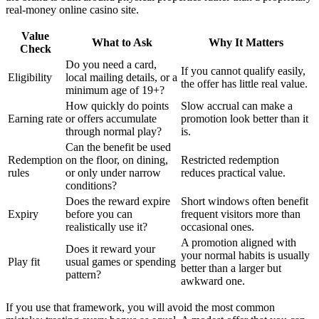
real-money online casino site.
Value
What to Ask
Why It Matters
Check
Do you need a card,
If you cannot qualify easily,
Eligibility
local mailing details, or a
the offer has little real value.
minimum age of 19+?
How quickly do points
Slow accrual can make a
Earning rate
or offers accumulate
promotion look better than it
through normal play?
is.
Can the benefit be used
Redemption
on the floor, on dining,
Restricted redemption
rules
or only under narrow
reduces practical value.
conditions?
Does the reward expire
Short windows often benefit
Expiry
before you can
frequent visitors more than
realistically use it?
occasional ones.
A promotion aligned with
Does it reward your
your normal habits is usually
Play fit
usual games or spending
better than a larger but
pattern?
awkward one.
If you use that framework, you will avoid the most common