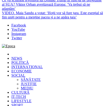
Ce va schimba revenirea lui Donald Trump în funcția de președinte
al SUA? Viktor Orban avertizează Europa: ‘Va trebui să ne
adaptăm’
VIDEO. Maia Sandu a votat: ‘Hoții vor să fure țara. Este esențial să
fim uniți pentru a menține pacea și a ne apăra țara’
Facebook
YouTube
Instagram
Twitter
Epoca
Cele mai noi știri online din România
NEWS
POLITICĂ
INTERNAȚIONAL
ECONOMIE
SOCIAL
SĂNĂTATE
JUSTIȚIE
MEDIU
CULTURĂ
IT-TECH
LIFESTYLE
SPORT