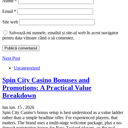
Nume
*
Email
*
Site web
Salvează-mi numele, emailul și site-ul web în acest navigator
pentru data viitoare când o să comentez.
Next Post
Uncategorized
Spin City Casino Bonuses and
Promotions: A Practical Value
Breakdown
lun iun. 15 , 2026
Spin City Casino’s bonus setup is best understood as a value ladder
rather than a simple headline offer. For experienced players, that
matters. The brand uses a multi-stage welcome package, plus a no-
deposit registration bonus for New Zealand players, so the real