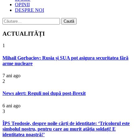
OPINII
DESPRE NOI
Caută
după:
ACTUALITĂȚI
1
Mihail Gorbaciov: Rusia și SUA pot asigura securitatea fără
arme nucleare
7 ani ago
2
News alert: Reguli noi după post-Brexit
6 ani ago
3
ÎPS Teodosie, despre noile cărți de identitate: ‘Tricolorul este
simbolul nostru, pentru care au murit atâția soldați! E
identitatea noastră!’