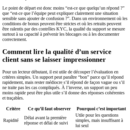
Le point de départ est donc moins “est-ce que quelqu’un répond ?”
que “est-ce que l’équipe peut expliquer clairement une situation
sensible sans ajouter de confusion ?”. Dans un environnement où les
conditions de bonus peuvent être strictes et où les retraits peuvent
être ralentis par des contrôles KYC, la qualité du support se mesure
surtout à sa capacité à prévenir les blocages ou à les documenter
correctement.
Comment lire la qualité d’un service
client sans se laisser impressionner
Pour un lecteur débutant, il est utile de découper l’évaluation en
critères simples. Un support peut paraître “bon” parce qu’il répond
rapidement, mais rester médiocre s’il répond de façon vague ou s’il
ne traite pas les cas compliqués. À l’inverse, un support un peu
moins rapide peut être plus utile s’il donne des réponses cohérentes
et traçables.
Critère
Ce qu’il faut observer
Pourquoi c’est important
Utile pour les questions
Délai avant la première
Rapidité
simples, mais insuffisant à
réponse et délai de suivi
lui seul