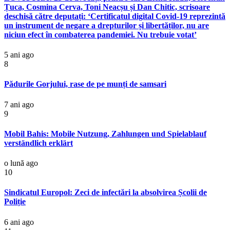
Țuca, Cosmina Cerva, Toni Neacșu și Dan Chitic, scrisoare
deschisă către deputați: ‘Certificatul digital Covid-19 reprezintă
un instrument de negare a drepturilor și libertăților, nu are
niciun efect în combaterea pandemiei. Nu trebuie votat’
5 ani ago
8
Pădurile Gorjului, rase de pe munți de samsari
7 ani ago
9
Mobil Bahis: Mobile Nutzung, Zahlungen und Spielablauf
verständlich erklärt
o lună ago
10
Sindicatul Europol: Zeci de infectări la absolvirea Școlii de
Poliție
6 ani ago