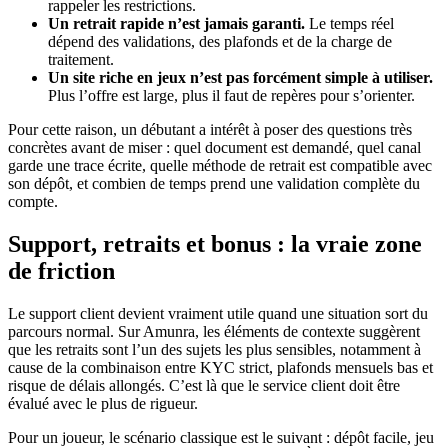
rappeler les restrictions.
Un retrait rapide n’est jamais garanti.
Le temps réel
dépend des validations, des plafonds et de la charge de
traitement.
Un site riche en jeux n’est pas forcément simple à utiliser.
Plus l’offre est large, plus il faut de repères pour s’orienter.
Pour cette raison, un débutant a intérêt à poser des questions très
concrètes avant de miser : quel document est demandé, quel canal
garde une trace écrite, quelle méthode de retrait est compatible avec
son dépôt, et combien de temps prend une validation complète du
compte.
Support, retraits et bonus : la vraie zone
de friction
Le support client devient vraiment utile quand une situation sort du
parcours normal. Sur Amunra, les éléments de contexte suggèrent
que les retraits sont l’un des sujets les plus sensibles, notamment à
cause de la combinaison entre KYC strict, plafonds mensuels bas et
risque de délais allongés. C’est là que le service client doit être
évalué avec le plus de rigueur.
Pour un joueur, le scénario classique est le suivant : dépôt facile, jeu