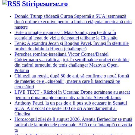
Stiripesurse.ro
Donald Trump sfidează Curtea Supremă a SUA: semnează
două ordine executive pentru a limita cetățenia americană prin
naștere
'Este o situație rușinoasă': Maia Sandu, reacție dură în
scandalul legat de vizita delegației talibane la Chișinău
Tenis: Alexandru Jecan şi Bogdan Pavel, învinşi în sferturile
probei de dublu la Hagen (challenger)
Perechea româno-israeliană Victor Cornea/Daniel
Cukiermann s-a calificat, joi, în semifinalele probei de dublu
din cadrul turneului de tenis challenger Mazovia Open,
Polonia
Chinezii au reușit, după 50 de ani, să confirme o nouă formă
de materie: ce e „glueball”, materia care îi fascinează pe
cercetători
LIVE TEXT - Război în Ucraina: Drone ucrainene au atacat
pentru a doua noapte consecutiv rafinăria Slavneft-Ianos
Anthony Fauci, la un pas de a fi pus sub acuzare în Senatul
SUA. A invocat de peste 100 de ori Amendamentul al
Cincilea
Horoscopul zilei de 8 august 2026. Atenția Berbecilor se mută
radical de la proiectele personale. Află ce se întâmplă cu zodia
ta