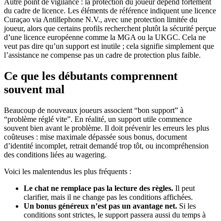
Autre point de vigilance : la protection du joueur dépend fortement
du cadre de licence. Les éléments de référence indiquent une licence
Curaçao via Antillephone N.V., avec une protection limitée du
joueur, alors que certains profils recherchent plutôt la sécurité perçue
d’une licence européenne comme la MGA ou la UKGC. Cela ne
veut pas dire qu’un support est inutile ; cela signifie simplement que
l’assistance ne compense pas un cadre de protection plus faible.
Ce que les débutants comprennent
souvent mal
Beaucoup de nouveaux joueurs associent “bon support” à
“problème réglé vite”. En réalité, un support utile commence
souvent bien avant le problème. Il doit prévenir les erreurs les plus
coûteuses : mise maximale dépassée sous bonus, document
d’identité incomplet, retrait demandé trop tôt, ou incompréhension
des conditions liées au wagering.
Voici les malentendus les plus fréquents :
Le chat ne remplace pas la lecture des règles.
Il peut
clarifier, mais il ne change pas les conditions affichées.
Un bonus généreux n’est pas un avantage net.
Si les
conditions sont strictes, le support passera aussi du temps à