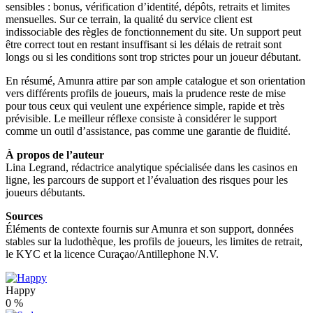
sensibles : bonus, vérification d’identité, dépôts, retraits et limites
mensuelles. Sur ce terrain, la qualité du service client est
indissociable des règles de fonctionnement du site. Un support peut
être correct tout en restant insuffisant si les délais de retrait sont
longs ou si les conditions sont trop strictes pour un joueur débutant.
En résumé, Amunra attire par son ample catalogue et son orientation
vers différents profils de joueurs, mais la prudence reste de mise
pour tous ceux qui veulent une expérience simple, rapide et très
prévisible. Le meilleur réflexe consiste à considérer le support
comme un outil d’assistance, pas comme une garantie de fluidité.
À propos de l’auteur
Lina Legrand, rédactrice analytique spécialisée dans les casinos en
ligne, les parcours de support et l’évaluation des risques pour les
joueurs débutants.
Sources
Éléments de contexte fournis sur Amunra et son support, données
stables sur la ludothèque, les profils de joueurs, les limites de retrait,
le KYC et la licence Curaçao/Antillephone N.V.
Happy
0
%