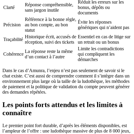
Réduit les erreurs sur les
Réponse compréhensible,
Clarté
bonus, dépôts ou
sans jargon inutile
documents
Référence à la bonne règle,
Évite les réponses
Précision
au bon compte, au bon
génériques qui n’aident pas
statut
Historique écrit, accusés de
Essentiel en cas de litige sur
Traçabilité
réception, suivi des tickets
un retrait ou un bonus
Limite les contradictions
La réponse reste la même
Cohérence
qui compliquent les
d’un contact à l’autre
démarches
Dans le cas d’Amunra, l’enjeu n’est pas seulement de savoir si le
chat existe. C’est aussi de comprendre comment il s’intègre dans un
environnement plus large où la taille de la ludothèque, les méthodes
de paiement et la politique de validation du compte peuvent générer
des demandes répétées.
Les points forts attendus et les limites à
connaître
Le premier point fort durable, d’après les éléments disponibles, est
l’ampleur de l’offre : une ludothèque massive de plus de 8 000 jeux,