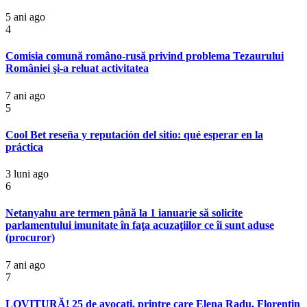
5 ani ago
4
Comisia comună româno-rusă privind problema Tezaurului
României şi-a reluat activitatea
7 ani ago
5
Cool Bet reseña y reputación del sitio: qué esperar en la
práctica
3 luni ago
6
Netanyahu are termen până la 1 ianuarie să solicite
parlamentului imunitate în faţa acuzaţiilor ce îi sunt aduse
(procuror)
7 ani ago
7
LOVITURĂ! 25 de avocați, printre care Elena Radu, Florentin