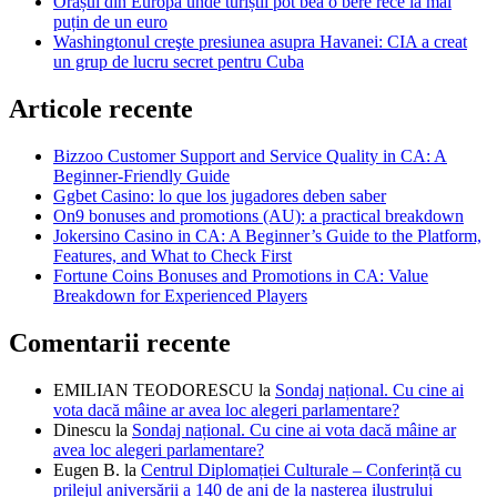
Orașul din Europa unde turiștii pot bea o bere rece la mai
puțin de un euro
Washingtonul creşte presiunea asupra Havanei: CIA a creat
un grup de lucru secret pentru Cuba
Articole recente
Bizzoo Customer Support and Service Quality in CA: A
Beginner-Friendly Guide
Ggbet Casino: lo que los jugadores deben saber
On9 bonuses and promotions (AU): a practical breakdown
Jokersino Casino in CA: A Beginner’s Guide to the Platform,
Features, and What to Check First
Fortune Coins Bonuses and Promotions in CA: Value
Breakdown for Experienced Players
Comentarii recente
EMILIAN TEODORESCU
la
Sondaj național. Cu cine ai
vota dacă mâine ar avea loc alegeri parlamentare?
Dinescu
la
Sondaj național. Cu cine ai vota dacă mâine ar
avea loc alegeri parlamentare?
Eugen B.
la
Centrul Diplomației Culturale – Conferință cu
prilejul aniversării a 140 de ani de la nașterea ilustrului