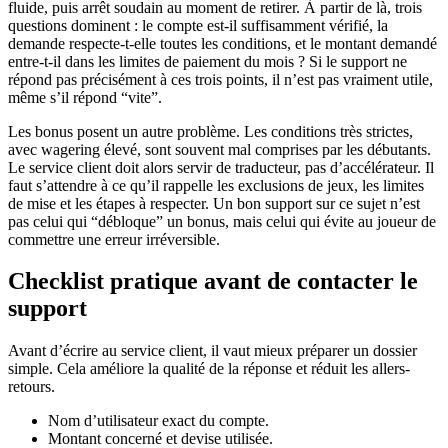
fluide, puis arrêt soudain au moment de retirer. À partir de là, trois
questions dominent : le compte est-il suffisamment vérifié, la
demande respecte-t-elle toutes les conditions, et le montant demandé
entre-t-il dans les limites de paiement du mois ? Si le support ne
répond pas précisément à ces trois points, il n’est pas vraiment utile,
même s’il répond “vite”.
Les bonus posent un autre problème. Les conditions très strictes,
avec wagering élevé, sont souvent mal comprises par les débutants.
Le service client doit alors servir de traducteur, pas d’accélérateur. Il
faut s’attendre à ce qu’il rappelle les exclusions de jeux, les limites
de mise et les étapes à respecter. Un bon support sur ce sujet n’est
pas celui qui “débloque” un bonus, mais celui qui évite au joueur de
commettre une erreur irréversible.
Checklist pratique avant de contacter le
support
Avant d’écrire au service client, il vaut mieux préparer un dossier
simple. Cela améliore la qualité de la réponse et réduit les allers-
retours.
Nom d’utilisateur exact du compte.
Montant concerné et devise utilisée.