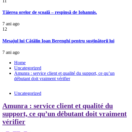
11
Tăierea orelor de școală – respinsă de Iohannis.
7 ani ago
12
Mesajul lui Cătălin Ioan Berenghi pentru susținătorii lui
7 ani ago
Home
Uncategorized
Amunra : service client et qualité du support, ce qu’un
débutant doit vraiment vérifier
Uncategorized
Amunra : service client et qualité du
support, ce qu’un débutant doit vraiment
vérifier