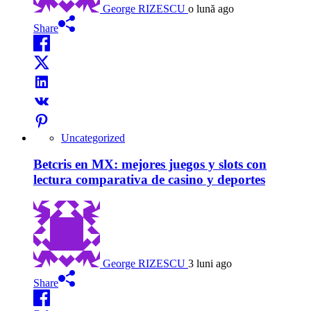
George RIZESCU
o lună ago
Share
Uncategorized
Betcris en MX: mejores juegos y slots con
lectura comparativa de casino y deportes
George RIZESCU
3 luni ago
Share