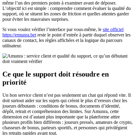
même l’un des premiers points à examiner avant de déposer.
L’objectif ici est simple : comprendre comment évaluer la qualité du
support, où se situent les zones de friction et quelles attentes garder
pour éviter les mauvaises surprises.
Si vous voulez vérifier l’interface par vous-même, le
site officiel
https://emunra.bet
reste le point d’entrée à partir duquel observer les
canaux de contact, les règles affichées et la logique du parcours
utilisateur.
Ce que le support doit résoudre en
priorité
Un bon service client n’est pas seulement un chat qui répond vite. Il
doit surtout aider sur les sujets qui créent le plus d’erreurs chez les
joueurs débutants : conditions de bonus, documents d’identité,
dépôt, retrait et compréhension des limites. Sur Amunra, cette
dimension est d’autant plus importante que la plateforme attire
plusieurs profils bien différents : joueurs pressés, amateurs de crypto,
chasseurs de bonus, parieurs sportifs, et personnes qui privilégient
les retraits rapides avant tout.