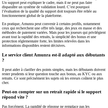
Un support peut expliquer le cadre, mais il ne peut pas faire
disparaître un système de validation lourd. C’est pourquoi
l’évaluation de la qualité du support doit toujours être reliée au
fonctionnement global de la plateforme.
En pratique, Amunra peut convenir à certains profils, notamment
ceux qui recherchent une offre très large, des jeux en masse et des
méthodes de paiement variées. Mais pour les joueurs qui privilégient
avant tout la rapidité des retraits, la simplicité des bonus et une
protection réglementaire forte, les limites relevées dans les
informations disponibles restent décisives.
Le service client Amunra est-il adapté aux débutants
?
Il peut aider à clarifier des points simples, mais les débutants doivent
rester prudents si leur question touche aux bonus, au KYC ou aux
retraits. Ce sont précisément les sujets où les erreurs coûtent le plus
cher.
Peut-on compter sur un retrait rapide si le support
répond vite ?
Pas forcément. La rapidité de réponse ne remplace pas les