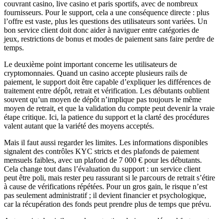
couvrant casino, live casino et paris sportifs, avec de nombreux
fournisseurs. Pour le support, cela a une conséquence directe : plus
l’offre est vaste, plus les questions des utilisateurs sont variées. Un
bon service client doit donc aider à naviguer entre catégories de
jeux, restrictions de bonus et modes de paiement sans faire perdre de
temps.
Le deuxième point important concerne les utilisateurs de
cryptomonnaies. Quand un casino accepte plusieurs rails de
paiement, le support doit être capable d’expliquer les différences de
traitement entre dépôt, retrait et vérification. Les débutants oublient
souvent qu’un moyen de dépôt n’implique pas toujours le même
moyen de retrait, et que la validation du compte peut devenir la vraie
étape critique. Ici, la patience du support et la clarté des procédures
valent autant que la variété des moyens acceptés.
Mais il faut aussi regarder les limites. Les informations disponibles
signalent des contrôles KYC stricts et des plafonds de paiement
mensuels faibles, avec un plafond de 7 000 € pour les débutants.
Cela change tout dans l’évaluation du support : un service client
peut être poli, mais rester peu rassurant si le parcours de retrait s’étire
à cause de vérifications répétées. Pour un gros gain, le risque n’est
pas seulement administratif ; il devient financier et psychologique,
car la récupération des fonds peut prendre plus de temps que prévu.