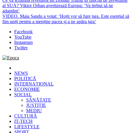
Ce va schimba revenirea lui Donald Trump în funcția de președinte
al SUA? Viktor Orban avertizează Europa: ‘Va trebui să ne
adaptăm’
VIDEO. Maia Sandu a votat: ‘Hoții vor să fure țara. Este esențial să
fim uniți pentru a menține pacea și a ne apăra țara’
Facebook
YouTube
Instagram
Twitter
Epoca
Cele mai noi știri online din România
NEWS
POLITICĂ
INTERNAȚIONAL
ECONOMIE
SOCIAL
SĂNĂTATE
JUSTIȚIE
MEDIU
CULTURĂ
IT-TECH
LIFESTYLE
SPORT