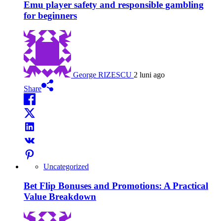
Emu player safety and responsible gambling
for beginners
George RIZESCU
2 luni ago
Share
Uncategorized
Bet Flip Bonuses and Promotions: A Practical
Value Breakdown