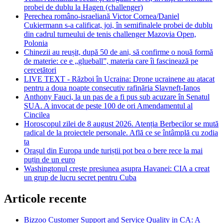
probei de dublu la Hagen (challenger)
Perechea româno-israeliană Victor Cornea/Daniel
Cukiermann s-a calificat, joi, în semifinalele probei de dublu
din cadrul turneului de tenis challenger Mazovia Open,
Polonia
Chinezii au reușit, după 50 de ani, să confirme o nouă formă
de materie: ce e „glueball”, materia care îi fascinează pe
cercetători
LIVE TEXT - Război în Ucraina: Drone ucrainene au atacat
pentru a doua noapte consecutiv rafinăria Slavneft-Ianos
Anthony Fauci, la un pas de a fi pus sub acuzare în Senatul
SUA. A invocat de peste 100 de ori Amendamentul al
Cincilea
Horoscopul zilei de 8 august 2026. Atenția Berbecilor se mută
radical de la proiectele personale. Află ce se întâmplă cu zodia
ta
Orașul din Europa unde turiștii pot bea o bere rece la mai
puțin de un euro
Washingtonul creşte presiunea asupra Havanei: CIA a creat
un grup de lucru secret pentru Cuba
Articole recente
Bizzoo Customer Support and Service Quality in CA: A