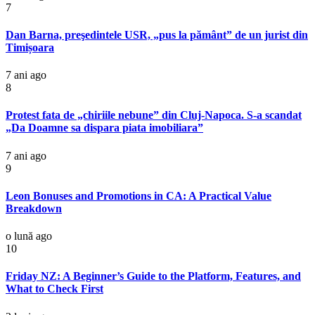
7
Dan Barna, preşedintele USR, „pus la pământ” de un jurist din
Timișoara
7 ani ago
8
Protest fata de „chiriile nebune” din Cluj-Napoca. S-a scandat
„Da Doamne sa dispara piata imobiliara”
7 ani ago
9
Leon Bonuses and Promotions in CA: A Practical Value
Breakdown
o lună ago
10
Friday NZ: A Beginner’s Guide to the Platform, Features, and
What to Check First