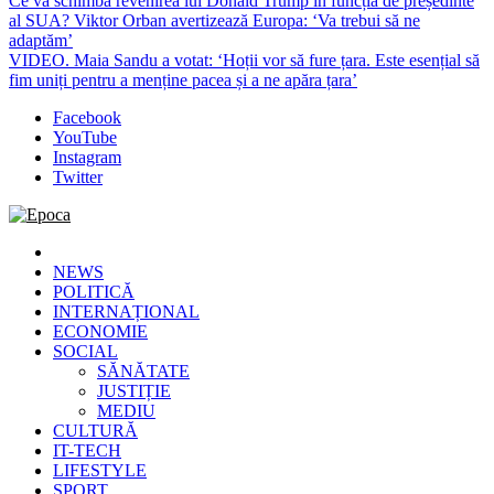
Ce va schimba revenirea lui Donald Trump în funcția de președinte
al SUA? Viktor Orban avertizează Europa: ‘Va trebui să ne
adaptăm’
VIDEO. Maia Sandu a votat: ‘Hoții vor să fure țara. Este esențial să
fim uniți pentru a menține pacea și a ne apăra țara’
Facebook
YouTube
Instagram
Twitter
Epoca
Cele mai noi știri online din România
NEWS
POLITICĂ
INTERNAȚIONAL
ECONOMIE
SOCIAL
SĂNĂTATE
JUSTIȚIE
MEDIU
CULTURĂ
IT-TECH
LIFESTYLE
SPORT