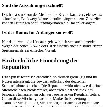
Sind die Auszahlungen schnell?
Das hängt stark von der Methode ab. Krypto kann vergleichsweise
schnell sein, Bankwege können deutlich länger dauern. Zusätzlich
können Prüfungen oder Pending-Phasen die Dauer verlängern.
Ist der Bonus für Anfänger sinnvoll?
Nur dann, wenn die Umsatzregeln wirklich verstanden werden.
Wegen des hohen 35x-Faktors ist der Bonus eher ein strukturierter
Spielanreiz als ein einfacher Vorteil.
Fazit: ehrliche Einordnung der
Reputation
Lira Spin ist technisch ordentlich, spielerisch großzügig und für
Nutzer interessant, die bewusst außerhalb des deutschen
Standardrahmens suchen. Die Reputation wirkt nicht wie die eines
offensichtlichen Problemfalles, aber auch nicht wie die eines
besonders transparenten oder vertrauensstarken Reguläranbieters.
Genau diese Mischung macht die Marke für Bewertungen
spannend: viel Funktion, viel Freiheit, aber auch klar erkennbare