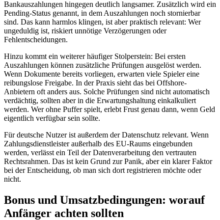
Bankauszahlungen hingegen deutlich langsamer. Zusätzlich wird ein
Pending-Status genannt, in dem Auszahlungen noch stornierbar
sind. Das kann harmlos klingen, ist aber praktisch relevant: Wer
ungeduldig ist, riskiert unnötige Verzögerungen oder
Fehlentscheidungen.
Hinzu kommt ein weiterer häufiger Stolperstein: Bei ersten
Auszahlungen können zusätzliche Prüfungen ausgelöst werden.
Wenn Dokumente bereits vorliegen, erwarten viele Spieler eine
reibungslose Freigabe. In der Praxis sieht das bei Offshore-
Anbietern oft anders aus. Solche Prüfungen sind nicht automatisch
verdächtig, sollten aber in die Erwartungshaltung einkalkuliert
werden. Wer ohne Puffer spielt, erlebt Frust genau dann, wenn Geld
eigentlich verfügbar sein sollte.
Für deutsche Nutzer ist außerdem der Datenschutz relevant. Wenn
Zahlungsdienstleister außerhalb des EU-Raums eingebunden
werden, verlässt ein Teil der Datenverarbeitung den vertrauten
Rechtsrahmen. Das ist kein Grund zur Panik, aber ein klarer Faktor
bei der Entscheidung, ob man sich dort registrieren möchte oder
nicht.
Bonus und Umsatzbedingungen: worauf
Anfänger achten sollten