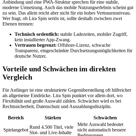
Anbindung und eine PWA-Struktur sprechen für eine stabile,
moderne Umsetzung. Auch das mobile Nutzungserlebnis scheint gut
zu sein. Das allein reicht aber nicht für ein hohes Vertrauensniveau.
Wer fragt, ob Lira Spin seriös ist, sollte deshalb zwischen zwei
Ebenen trennen:
Technisch ordentlich:
stabile Ladezeiten, mobiler Zugriff,
kein installierter App-Zwang.
Vertrauen begrenzt:
Offshore-Lizenz, schwache
Transparenz, eingeschränkte Durchsetzungsmöglichkeiten für
deutsche Nutzer.
Vorteile und Schwächen im direkten
Vergleich
Für Anfänger ist eine strukturierte Gegenüberstellung oft hilfreicher
als allgemeine Eindrücke. Lira Spin punktet vor allem dort, wo
Flexibilität und große Auswahl zählen. Schwächer wird es bei
Rechtssicherheit, Datenschutz und Auszahlungsdisziplin.
Bereich
Stärken
Schwächen
Mehr Auswahl bedeutet
Rund 4.500 Titel, viele
Spielangebot
nicht automatisch bessere
Slot- und Live-Inhalte
Bedingungen