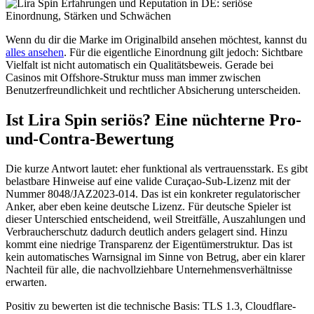
Wenn du dir die Marke im Originalbild ansehen möchtest, kannst du
alles ansehen
. Für die eigentliche Einordnung gilt jedoch: Sichtbare
Vielfalt ist nicht automatisch ein Qualitätsbeweis. Gerade bei
Casinos mit Offshore-Struktur muss man immer zwischen
Benutzerfreundlichkeit und rechtlicher Absicherung unterscheiden.
Ist Lira Spin seriös? Eine nüchterne Pro-
und-Contra-Bewertung
Die kurze Antwort lautet: eher funktional als vertrauensstark. Es gibt
belastbare Hinweise auf eine valide Curaçao-Sub-Lizenz mit der
Nummer 8048/JAZ2023-014. Das ist ein konkreter regulatorischer
Anker, aber eben keine deutsche Lizenz. Für deutsche Spieler ist
dieser Unterschied entscheidend, weil Streitfälle, Auszahlungen und
Verbraucherschutz dadurch deutlich anders gelagert sind. Hinzu
kommt eine niedrige Transparenz der Eigentümerstruktur. Das ist
kein automatisches Warnsignal im Sinne von Betrug, aber ein klarer
Nachteil für alle, die nachvollziehbare Unternehmensverhältnisse
erwarten.
Positiv zu bewerten ist die technische Basis: TLS 1.3, Cloudflare-