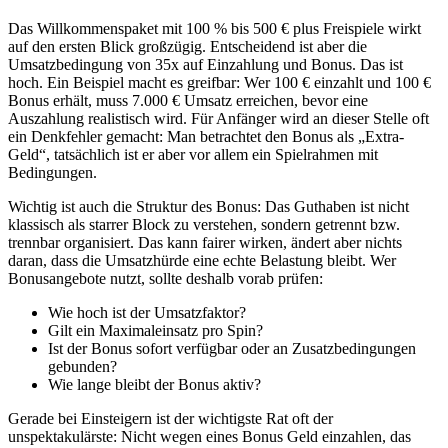
Das Willkommenspaket mit 100 % bis 500 € plus Freispiele wirkt
auf den ersten Blick großzügig. Entscheidend ist aber die
Umsatzbedingung von 35x auf Einzahlung und Bonus. Das ist
hoch. Ein Beispiel macht es greifbar: Wer 100 € einzahlt und 100 €
Bonus erhält, muss 7.000 € Umsatz erreichen, bevor eine
Auszahlung realistisch wird. Für Anfänger wird an dieser Stelle oft
ein Denkfehler gemacht: Man betrachtet den Bonus als „Extra-
Geld“, tatsächlich ist er aber vor allem ein Spielrahmen mit
Bedingungen.
Wichtig ist auch die Struktur des Bonus: Das Guthaben ist nicht
klassisch als starrer Block zu verstehen, sondern getrennt bzw.
trennbar organisiert. Das kann fairer wirken, ändert aber nichts
daran, dass die Umsatzhürde eine echte Belastung bleibt. Wer
Bonusangebote nutzt, sollte deshalb vorab prüfen:
Wie hoch ist der Umsatzfaktor?
Gilt ein Maximaleinsatz pro Spin?
Ist der Bonus sofort verfügbar oder an Zusatzbedingungen
gebunden?
Wie lange bleibt der Bonus aktiv?
Gerade bei Einsteigern ist der wichtigste Rat oft der
unspektakulärste: Nicht wegen eines Bonus Geld einzahlen, das