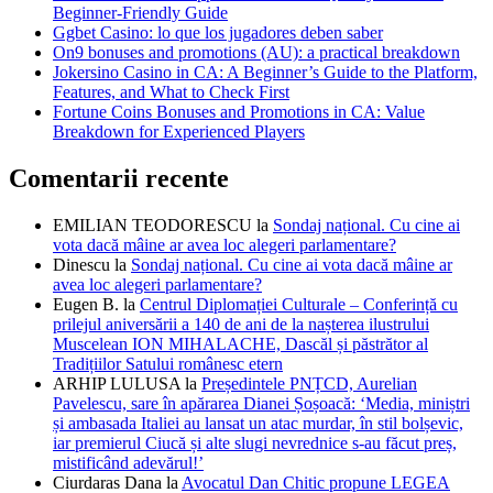
Beginner-Friendly Guide
Ggbet Casino: lo que los jugadores deben saber
On9 bonuses and promotions (AU): a practical breakdown
Jokersino Casino in CA: A Beginner’s Guide to the Platform,
Features, and What to Check First
Fortune Coins Bonuses and Promotions in CA: Value
Breakdown for Experienced Players
Comentarii recente
EMILIAN TEODORESCU
la
Sondaj național. Cu cine ai
vota dacă mâine ar avea loc alegeri parlamentare?
Dinescu
la
Sondaj național. Cu cine ai vota dacă mâine ar
avea loc alegeri parlamentare?
Eugen B.
la
Centrul Diplomației Culturale – Conferință cu
prilejul aniversării a 140 de ani de la nașterea ilustrului
Muscelean ION MIHALACHE, Dascăl și păstrător al
Tradițiilor Satului românesc etern
ARHIP LULUSA
la
Președintele PNȚCD, Aurelian
Pavelescu, sare în apărarea Dianei Șoșoacă: ‘Media, miniștri
și ambasada Italiei au lansat un atac murdar, în stil bolșevic,
iar premierul Ciucă și alte slugi nevrednice s-au făcut preș,
mistificând adevărul!’
Ciurdaras Dana
la
Avocatul Dan Chitic propune LEGEA