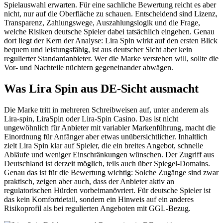
Spielauswahl erwarten. Für eine sachliche Bewertung reicht es aber
nicht, nur auf die Oberfläche zu schauen. Entscheidend sind Lizenz,
Transparenz, Zahlungswege, Auszahlungslogik und die Frage,
welche Risiken deutsche Spieler dabei tatsächlich eingehen. Genau
dort liegt der Kern der Analyse: Lira Spin wirkt auf den ersten Blick
bequem und leistungsfähig, ist aus deutscher Sicht aber kein
regulierter Standardanbieter. Wer die Marke verstehen will, sollte die
Vor- und Nachteile nüchtern gegeneinander abwägen.
Was Lira Spin aus DE-Sicht ausmacht
Die Marke tritt in mehreren Schreibweisen auf, unter anderem als
Lira-spin, LiraSpin oder Lira-Spin Casino. Das ist nicht
ungewöhnlich für Anbieter mit variabler Markenführung, macht die
Einordnung für Anfänger aber etwas unübersichtlicher. Inhaltlich
zielt Lira Spin klar auf Spieler, die ein breites Angebot, schnelle
Abläufe und weniger Einschränkungen wünschen. Der Zugriff aus
Deutschland ist derzeit möglich, teils auch über Spiegel-Domains.
Genau das ist für die Bewertung wichtig: Solche Zugänge sind zwar
praktisch, zeigen aber auch, dass der Anbieter aktiv an
regulatorischen Hürden vorbeimanövriert. Für deutsche Spieler ist
das kein Komfortdetail, sondern ein Hinweis auf ein anderes
Risikoprofil als bei regulierten Angeboten mit GGL-Bezug.