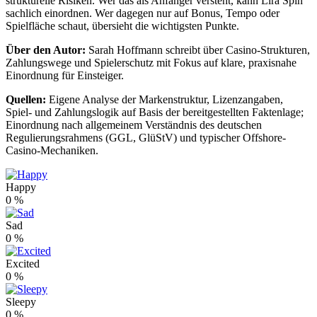
strukturelle Risiken. Wer das als Anfänger versteht, kann Lira Spin
sachlich einordnen. Wer dagegen nur auf Bonus, Tempo oder
Spielfläche schaut, übersieht die wichtigsten Punkte.
Über den Autor:
Sarah Hoffmann schreibt über Casino-Strukturen,
Zahlungswege und Spielerschutz mit Fokus auf klare, praxisnahe
Einordnung für Einsteiger.
Quellen:
Eigene Analyse der Markenstruktur, Lizenzangaben,
Spiel- und Zahlungslogik auf Basis der bereitgestellten Faktenlage;
Einordnung nach allgemeinem Verständnis des deutschen
Regulierungsrahmens (GGL, GlüStV) und typischer Offshore-
Casino-Mechaniken.
Happy
0
%
Sad
0
%
Excited
0
%
Sleepy
0
%