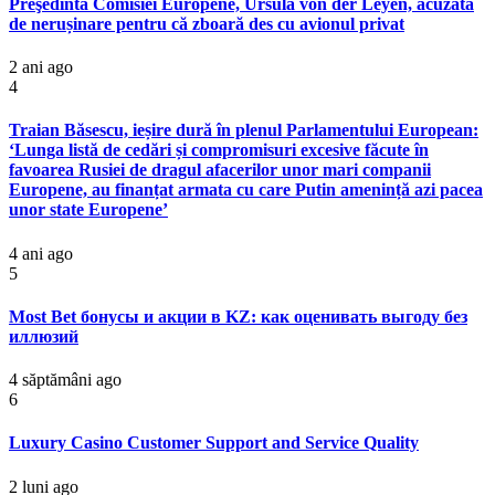
Preşedinta Comisiei Europene, Ursula von der Leyen, acuzată
de nerușinare pentru că zboară des cu avionul privat
2 ani ago
4
Traian Băsescu, ieșire dură în plenul Parlamentului European:
‘Lunga listă de cedări și compromisuri excesive făcute în
favoarea Rusiei de dragul afacerilor unor mari companii
Europene, au finanțat armata cu care Putin amenință azi pacea
unor state Europene’
4 ani ago
5
Most Bet бонусы и акции в KZ: как оценивать выгоду без
иллюзий
4 săptămâni ago
6
Luxury Casino Customer Support and Service Quality
2 luni ago