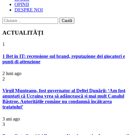
OPINII
DESPRE NOI
Caută
după:
ACTUALITĂȚI
1
1 Bet in IT: recensione sul brand, reputazione dei giocatori e
punti di attenzione
2 luni ago
2
Virgil Munteanu, fost guvernator al Deltei Dunării: ‘Am fost
anunțați că Ucraina vrea să adâncească și mai mult Canalul
Bâstroe. Autoritățile române nu condamnă încălcarea
tratatului’
3 ani ago
3