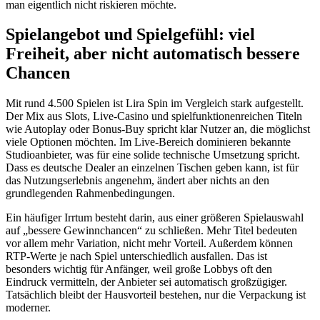
man eigentlich nicht riskieren möchte.
Spielangebot und Spielgefühl: viel
Freiheit, aber nicht automatisch bessere
Chancen
Mit rund 4.500 Spielen ist Lira Spin im Vergleich stark aufgestellt.
Der Mix aus Slots, Live-Casino und spielfunktionenreichen Titeln
wie Autoplay oder Bonus-Buy spricht klar Nutzer an, die möglichst
viele Optionen möchten. Im Live-Bereich dominieren bekannte
Studioanbieter, was für eine solide technische Umsetzung spricht.
Dass es deutsche Dealer an einzelnen Tischen geben kann, ist für
das Nutzungserlebnis angenehm, ändert aber nichts an den
grundlegenden Rahmenbedingungen.
Ein häufiger Irrtum besteht darin, aus einer größeren Spielauswahl
auf „bessere Gewinnchancen“ zu schließen. Mehr Titel bedeuten
vor allem mehr Variation, nicht mehr Vorteil. Außerdem können
RTP-Werte je nach Spiel unterschiedlich ausfallen. Das ist
besonders wichtig für Anfänger, weil große Lobbys oft den
Eindruck vermitteln, der Anbieter sei automatisch großzügiger.
Tatsächlich bleibt der Hausvorteil bestehen, nur die Verpackung ist
moderner.