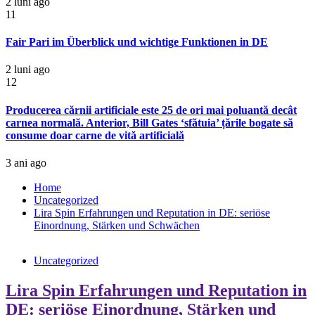
2 luni ago
11
Fair Pari im Überblick und wichtige Funktionen in DE
2 luni ago
12
Producerea cărnii artificiale este 25 de ori mai poluantă decât
carnea normală. Anterior, Bill Gates ‘sfătuia’ țările bogate să
consume doar carne de vită artificială
3 ani ago
Home
Uncategorized
Lira Spin Erfahrungen und Reputation in DE: seriöse
Einordnung, Stärken und Schwächen
Uncategorized
Lira Spin Erfahrungen und Reputation in
DE: seriöse Einordnung, Stärken und