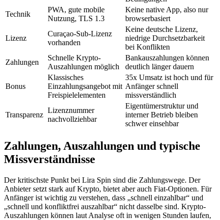
PWA, gute mobile
Keine native App, also nur
Technik
Nutzung, TLS 1.3
browserbasiert
Keine deutsche Lizenz,
Curaçao-Sub-Lizenz
Lizenz
niedrige Durchsetzbarkeit
vorhanden
bei Konflikten
Schnelle Krypto-
Bankauszahlungen können
Zahlungen
Auszahlungen möglich
deutlich länger dauern
Klassisches
35x Umsatz ist hoch und für
Bonus
Einzahlungsangebot mit
Anfänger schnell
Freispielelementen
missverständlich
Eigentümerstruktur und
Lizenznummer
Transparenz
interner Betrieb bleiben
nachvollziehbar
schwer einsehbar
Zahlungen, Auszahlungen und typische
Missverständnisse
Der kritischste Punkt bei Lira Spin sind die Zahlungswege. Der
Anbieter setzt stark auf Krypto, bietet aber auch Fiat-Optionen. Für
Anfänger ist wichtig zu verstehen, dass „schnell einzahlbar“ und
„schnell und konfliktfrei auszahlbar“ nicht dasselbe sind. Krypto-
Auszahlungen können laut Analyse oft in wenigen Stunden laufen,