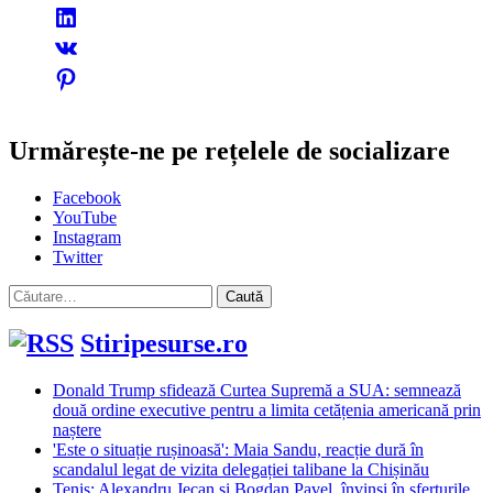
Urmărește-ne pe rețelele de socializare
Facebook
YouTube
Instagram
Twitter
Caută
după:
Stiripesurse.ro
Donald Trump sfidează Curtea Supremă a SUA: semnează
două ordine executive pentru a limita cetățenia americană prin
naștere
'Este o situație rușinoasă': Maia Sandu, reacție dură în
scandalul legat de vizita delegației talibane la Chișinău
Tenis: Alexandru Jecan şi Bogdan Pavel, învinşi în sferturile