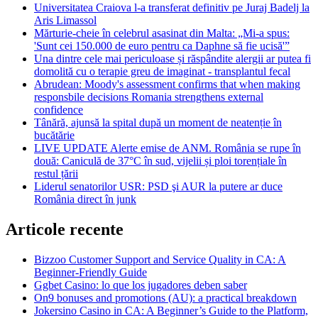
Universitatea Craiova l-a transferat definitiv pe Juraj Badelj la
Aris Limassol
Mărturie-cheie în celebrul asasinat din Malta: „Mi-a spus:
'Sunt cei 150.000 de euro pentru ca Daphne să fie ucisă'”
Una dintre cele mai periculoase și răspândite alergii ar putea fi
domolită cu o terapie greu de imaginat - transplantul fecal
Abrudean: Moody's assessment confirms that when making
responsbile decisions Romania strengthens external
confidence
Tânără, ajunsă la spital după un moment de neatenție în
bucătărie
LIVE UPDATE Alerte emise de ANM. România se rupe în
două: Caniculă de 37°C în sud, vijelii și ploi torențiale în
restul țării
Liderul senatorilor USR: PSD şi AUR la putere ar duce
România direct în junk
Articole recente
Bizzoo Customer Support and Service Quality in CA: A
Beginner-Friendly Guide
Ggbet Casino: lo que los jugadores deben saber
On9 bonuses and promotions (AU): a practical breakdown
Jokersino Casino in CA: A Beginner’s Guide to the Platform,