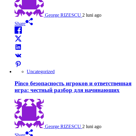
George RIZESCU
2 luni ago
Share
Uncategorized
Pinco безопасность игроков и ответственная
игра: честный разбор для начинающих
George RIZESCU
2 luni ago
Share