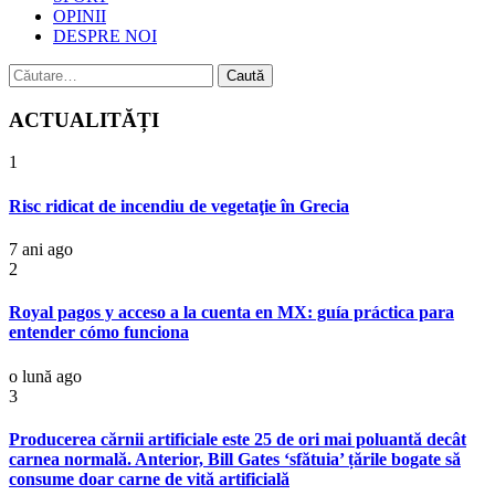
OPINII
DESPRE NOI
Caută
după:
ACTUALITĂȚI
1
Risc ridicat de incendiu de vegetaţie în Grecia
7 ani ago
2
Royal pagos y acceso a la cuenta en MX: guía práctica para
entender cómo funciona
o lună ago
3
Producerea cărnii artificiale este 25 de ori mai poluantă decât
carnea normală. Anterior, Bill Gates ‘sfătuia’ țările bogate să
consume doar carne de vită artificială