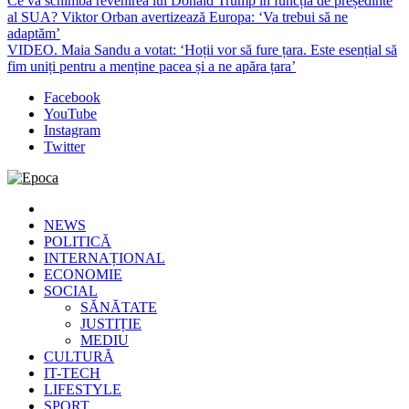
Ce va schimba revenirea lui Donald Trump în funcția de președinte
al SUA? Viktor Orban avertizează Europa: ‘Va trebui să ne
adaptăm’
VIDEO. Maia Sandu a votat: ‘Hoții vor să fure țara. Este esențial să
fim uniți pentru a menține pacea și a ne apăra țara’
Facebook
YouTube
Instagram
Twitter
Epoca
Cele mai noi știri online din România
NEWS
POLITICĂ
INTERNAȚIONAL
ECONOMIE
SOCIAL
SĂNĂTATE
JUSTIȚIE
MEDIU
CULTURĂ
IT-TECH
LIFESTYLE
SPORT