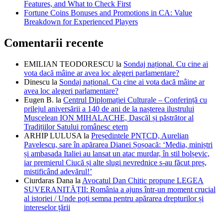
Features, and What to Check First
Fortune Coins Bonuses and Promotions in CA: Value
Breakdown for Experienced Players
Comentarii recente
EMILIAN TEODORESCU
la
Sondaj național. Cu cine ai
vota dacă mâine ar avea loc alegeri parlamentare?
Dinescu
la
Sondaj național. Cu cine ai vota dacă mâine ar
avea loc alegeri parlamentare?
Eugen B.
la
Centrul Diplomației Culturale – Conferință cu
prilejul aniversării a 140 de ani de la nașterea ilustrului
Muscelean ION MIHALACHE, Dascăl și păstrător al
Tradițiilor Satului românesc etern
ARHIP LULUSA
la
Președintele PNȚCD, Aurelian
Pavelescu, sare în apărarea Dianei Șoșoacă: ‘Media, miniștri
și ambasada Italiei au lansat un atac murdar, în stil bolșevic,
iar premierul Ciucă și alte slugi nevrednice s-au făcut preș,
mistificând adevărul!’
Ciurdaras Dana
la
Avocatul Dan Chitic propune LEGEA
SUVERANITĂȚII: România a ajuns într-un moment crucial
al istoriei / Unde poți semna pentru apărarea drepturilor și
intereselor țării