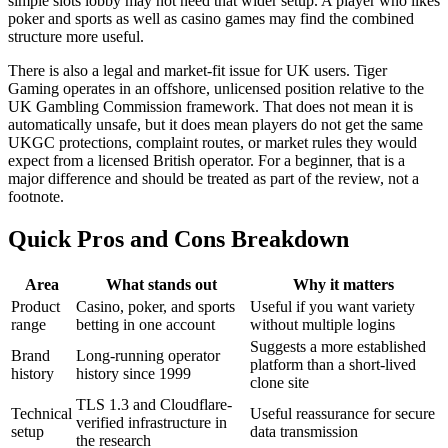
simple slots lobby may not need that wider setup. A player who likes
poker and sports as well as casino games may find the combined
structure more useful.
There is also a legal and market-fit issue for UK users. Tiger
Gaming operates in an offshore, unlicensed position relative to the
UK Gambling Commission framework. That does not mean it is
automatically unsafe, but it does mean players do not get the same
UKGC protections, complaint routes, or market rules they would
expect from a licensed British operator. For a beginner, that is a
major difference and should be treated as part of the review, not a
footnote.
Quick Pros and Cons Breakdown
Area
What stands out
Why it matters
Product
Casino, poker, and sports
Useful if you want variety
range
betting in one account
without multiple logins
Suggests a more established
Brand
Long-running operator
platform than a short-lived
history
history since 1999
clone site
TLS 1.3 and Cloudflare-
Technical
Useful reassurance for secure
verified infrastructure in
setup
data transmission
the research