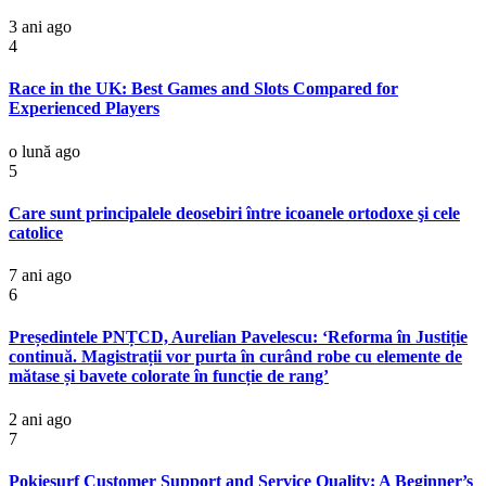
3 ani ago
4
Race in the UK: Best Games and Slots Compared for
Experienced Players
o lună ago
5
Care sunt principalele deosebiri între icoanele ortodoxe şi cele
catolice
7 ani ago
6
Președintele PNȚCD, Aurelian Pavelescu: ‘Reforma în Justiție
continuă. Magistrații vor purta în curând robe cu elemente de
mătase și bavete colorate în funcție de rang’
2 ani ago
7
Pokiesurf Customer Support and Service Quality: A Beginner’s