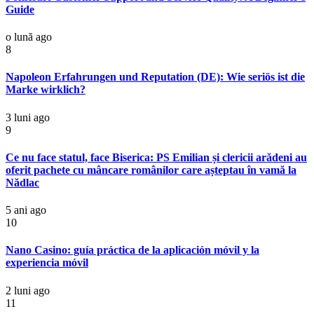
Guide
o lună ago
8
Napoleon Erfahrungen und Reputation (DE): Wie seriös ist die
Marke wirklich?
3 luni ago
9
Ce nu face statul, face Biserica: PS Emilian și clericii arădeni au
oferit pachete cu mâncare românilor care așteptau în vamă la
Nădlac
5 ani ago
10
Nano Casino: guía práctica de la aplicación móvil y la
experiencia móvil
2 luni ago
11