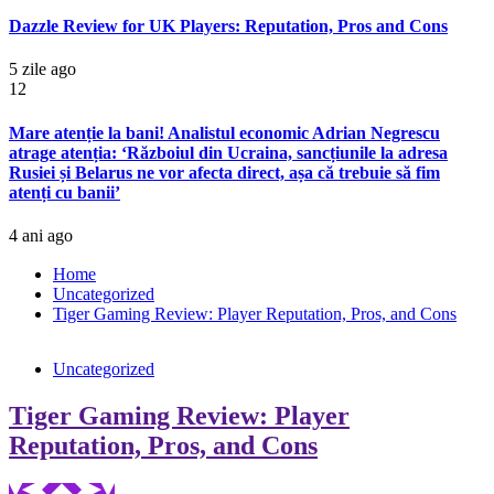
Dazzle Review for UK Players: Reputation, Pros and Cons
5 zile ago
12
Mare atenție la bani! Analistul economic Adrian Negrescu
atrage atenția: ‘Războiul din Ucraina, sancțiunile la adresa
Rusiei și Belarus ne vor afecta direct, așa că trebuie să fim
atenți cu banii’
4 ani ago
Home
Uncategorized
Tiger Gaming Review: Player Reputation, Pros, and Cons
Uncategorized
Tiger Gaming Review: Player
Reputation, Pros, and Cons