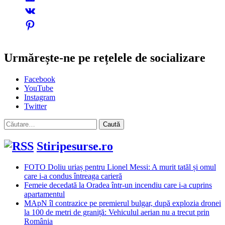
Urmărește-ne pe rețelele de socializare
Facebook
YouTube
Instagram
Twitter
Caută
după:
Stiripesurse.ro
FOTO Doliu uriaș pentru Lionel Messi: A murit tatăl și omul
care i-a condus întreaga carieră
Femeie decedată la Oradea într-un incendiu care i-a cuprins
apartamentul
MApN îl contrazice pe premierul bulgar, după explozia dronei
la 100 de metri de graniță: Vehiculul aerian nu a trecut prin
România