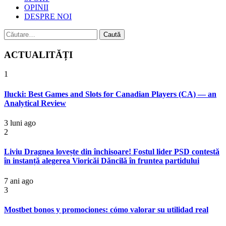
OPINII
DESPRE NOI
Caută
după:
ACTUALITĂȚI
1
Ilucki: Best Games and Slots for Canadian Players (CA) — an
Analytical Review
3 luni ago
2
Liviu Dragnea lovește din închisoare! Fostul lider PSD contestă
în instanță alegerea Vioricăi Dăncilă în fruntea partidului
7 ani ago
3
Mostbet bonos y promociones: cómo valorar su utilidad real