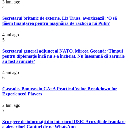
3 luni ago
4
Secretarul britanic de externe, Liz Truss, avertizează: ‘O să
tăiem finanțarea pentru mașinăria de război a lui Putin’
4 ani ago
5
Secretarul general adjunct al NATO, Mircea Geoană: ‘Timpul
pentru diplomație încă nu s-a încheiat. Nu înseamnă că zarurile
au fost aruncate’
4 ani ago
6
Cascades Bonuses in CA: A Practical Value Breakdown for
Experienced Players
2 luni ago
7
Scurgere de informații din interiorul USR! Acuzații de fraudare
a alegerilor! Capturi de pe WhatsApp