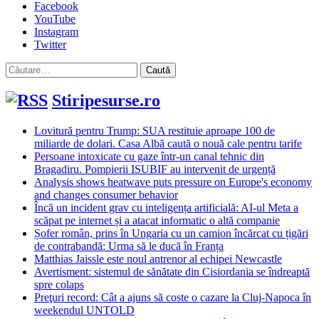
Facebook
YouTube
Instagram
Twitter
Caută
după:
Stiripesurse.ro
Lovitură pentru Trump: SUA restituie aproape 100 de
miliarde de dolari. Casa Albă caută o nouă cale pentru tarife
Persoane intoxicate cu gaze într-un canal tehnic din
Bragadiru. Pompierii ISUBIF au intervenit de urgență
Analysis shows heatwave puts pressure on Europe's economy
and changes consumer behavior
Încă un incident grav cu inteligența artificială: AI-ul Meta a
scăpat pe internet și a atacat informatic o altă companie
Șofer român, prins în Ungaria cu un camion încărcat cu țigări
de contrabandă: Urma să le ducă în Franța
Matthias Jaissle este noul antrenor al echipei Newcastle
Avertisment: sistemul de sănătate din Cisiordania se îndreaptă
spre colaps
Preţuri record: Cât a ajuns să coste o cazare la Cluj-Napoca în
weekendul UNTOLD