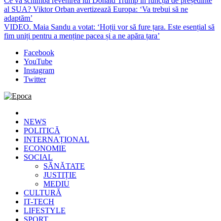
Ce va schimba revenirea lui Donald Trump în funcția de președinte
al SUA? Viktor Orban avertizează Europa: ‘Va trebui să ne
adaptăm’
VIDEO. Maia Sandu a votat: ‘Hoții vor să fure țara. Este esențial să
fim uniți pentru a menține pacea și a ne apăra țara’
Facebook
YouTube
Instagram
Twitter
Epoca
Cele mai noi știri online din România
NEWS
POLITICĂ
INTERNAȚIONAL
ECONOMIE
SOCIAL
SĂNĂTATE
JUSTIȚIE
MEDIU
CULTURĂ
IT-TECH
LIFESTYLE
SPORT