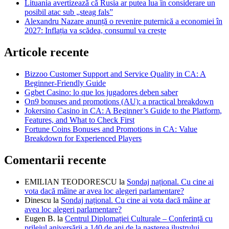
Lituania avertizează că Rusia ar putea lua în considerare un
posibil atac sub „steag fals”
Alexandru Nazare anunță o revenire puternică a economiei în
2027: Inflația va scădea, consumul va crește
Articole recente
Bizzoo Customer Support and Service Quality in CA: A
Beginner-Friendly Guide
Ggbet Casino: lo que los jugadores deben saber
On9 bonuses and promotions (AU): a practical breakdown
Jokersino Casino in CA: A Beginner’s Guide to the Platform,
Features, and What to Check First
Fortune Coins Bonuses and Promotions in CA: Value
Breakdown for Experienced Players
Comentarii recente
EMILIAN TEODORESCU
la
Sondaj național. Cu cine ai
vota dacă mâine ar avea loc alegeri parlamentare?
Dinescu
la
Sondaj național. Cu cine ai vota dacă mâine ar
avea loc alegeri parlamentare?
Eugen B.
la
Centrul Diplomației Culturale – Conferință cu
prilejul aniversării a 140 de ani de la nașterea ilustrului