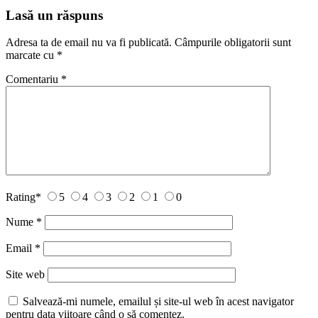
Lasă un răspuns
Adresa ta de email nu va fi publicată.
Câmpurile obligatorii sunt
marcate cu
*
Comentariu
*
Rating
*
5
4
3
2
1
0
Nume
*
Email
*
Site web
Salvează-mi numele, emailul și site-ul web în acest navigator
pentru data viitoare când o să comentez.